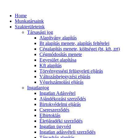
Ugrás
a
Home
tartalomhoz
Munkatársaink
Szakterületeink
Társasági jog
Alapítvány alapítás
Bt alapítás menete, alapítás feltételei
Cégalapítás menete, költségei (bt, kft, zrt)
Cégmódosítás menete
Egyesület alapítása
Kft alapítás
Törvényességi felügyeleti eljárás
Változásbejegyzési eljárás
Végelszámolási eljárás
Ingatlanjog
Ingatlan Adásvétel
Ajándékozási szerződés
Birtokvédelmi eljárás
Csereszerződés
Elbirtoklás
Életjáradéki szerződés
Ingatlan ügyvéd
Ingatlan adásvételi szerződés
Társasház alapítás