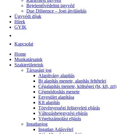
Kártérítési ügyvéd
Bejelentővédelmi ügyvéd
Due Diligence – Jogi átvilágítás
Ügyvédi díjak
Hírek
GYIK
Kapcsolat
Home
Munkatársaink
Szakterületeink
Társasági jog
Alapítvány alapítás
Bt alapítás menete, alapítás feltételei
Cégalapítás menete, költségei (bt, kft, zrt)
Cégmódosítás menete
Egyesület alapítása
Kft alapítás
Törvényességi felügyeleti eljárás
Változásbejegyzési eljárás
Végelszámolási eljárás
Ingatlanjog
Ingatlan Adásvétel