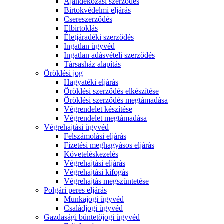
Ajándékozási szerződés
Birtokvédelmi eljárás
Csereszerződés
Elbirtoklás
Életjáradéki szerződés
Ingatlan ügyvéd
Ingatlan adásvételi szerződés
Társasház alapítás
Öröklési jog
Hagyatéki eljárás
Öröklési szerződés elkészítése
Öröklési szerződés megtámadása
Végrendelet készítése
Végrendelet megtámadása
Végrehajtási ügyvéd
Felszámolási eljárás
Fizetési meghagyásos eljárás
Követeléskezelés
Végrehajtási eljárás
Végrehajtási kifogás
Végrehajtás megszüntetése
Polgári peres eljárás
Munkajogi ügyvéd
Családjogi ügyvéd
Gazdasági büntetőjogi ügyvéd