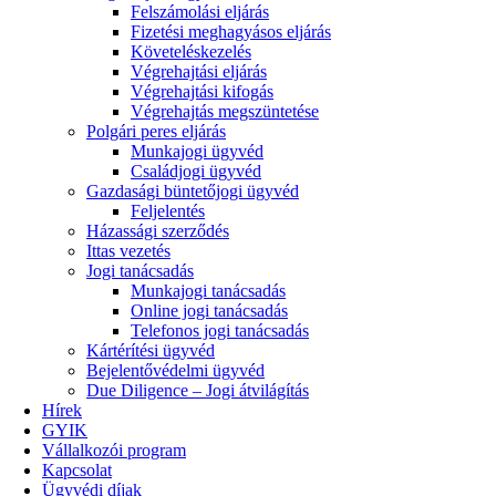
Felszámolási eljárás
Fizetési meghagyásos eljárás
Követeléskezelés
Végrehajtási eljárás
Végrehajtási kifogás
Végrehajtás megszüntetése
Polgári peres eljárás
Munkajogi ügyvéd
Családjogi ügyvéd
Gazdasági büntetőjogi ügyvéd
Feljelentés
Házassági szerződés
Ittas vezetés
Jogi tanácsadás
Munkajogi tanácsadás
Online jogi tanácsadás
Telefonos jogi tanácsadás
Kártérítési ügyvéd
Bejelentővédelmi ügyvéd
Due Diligence – Jogi átvilágítás
Hírek
GYIK
Vállalkozói program
Kapcsolat
Ügyvédi díjak