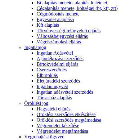
Bt alapítás menete, alapítás feltételei
Cégalapítás menete, költségei (bt, kft, zrt)
Cégmódosítás menete
Egyesület alapítása
Kft alapítás
Törvényességi felügyeleti eljárás
Változásbejegyzési eljárás
Végelszámolási eljárás
Ingatlanjog
Ingatlan Adásvétel
Ajándékozási szerződés
Birtokvédelmi eljárás
Csereszerződés
Elbirtoklás
Életjáradéki szerződés
Ingatlan ügyvéd
Ingatlan adásvételi szerződés
Társasház alapítás
Öröklési jog
Hagyatéki eljárás
Öröklési szerződés elkészítése
Öröklési szerződés megtámadása
Végrendelet készítése
Végrendelet megtámadása
Végrehajtási ügyvéd