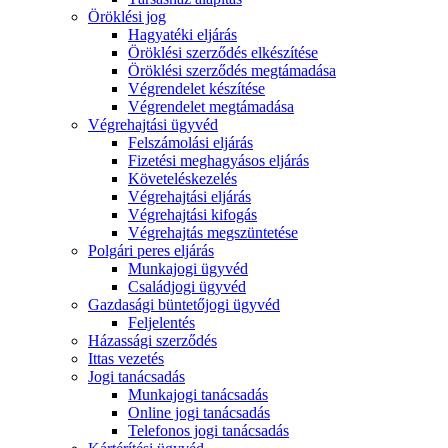
Öröklési jog
Hagyatéki eljárás
Öröklési szerződés elkészítése
Öröklési szerződés megtámadása
Végrendelet készítése
Végrendelet megtámadása
Végrehajtási ügyvéd
Felszámolási eljárás
Fizetési meghagyásos eljárás
Követeléskezelés
Végrehajtási eljárás
Végrehajtási kifogás
Végrehajtás megszüntetése
Polgári peres eljárás
Munkajogi ügyvéd
Családjogi ügyvéd
Gazdasági büntetőjogi ügyvéd
Feljelentés
Házassági szerződés
Ittas vezetés
Jogi tanácsadás
Munkajogi tanácsadás
Online jogi tanácsadás
Telefonos jogi tanácsadás