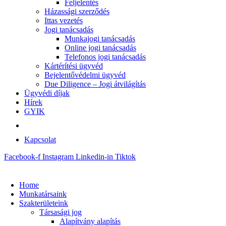
Feljelentés
Házassági szerződés
Ittas vezetés
Jogi tanácsadás
Munkajogi tanácsadás
Online jogi tanácsadás
Telefonos jogi tanácsadás
Kártérítési ügyvéd
Bejelentővédelmi ügyvéd
Due Diligence – Jogi átvilágítás
Ügyvédi díjak
Hírek
GYIK
Kapcsolat
Facebook-f
Instagram
Linkedin-in
Tiktok
Home
Munkatársaink
Szakterületeink
Társasági jog
Alapítvány alapítás