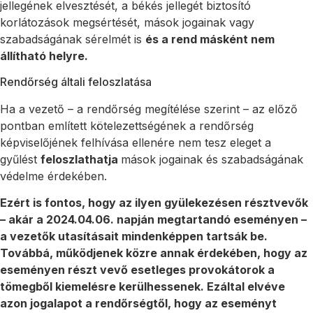
jellegének elvesztését, a békés jellegét biztosító
korlátozások megsértését, mások jogainak vagy
szabadságának sérelmét is
és a rend másként nem
állítható helyre.
Rendőrség általi feloszlatása
Ha a vezető – a rendőrség megítélése szerint – az előző
pontban említett kötelezettségének a rendőrség
képviselőjének felhívása ellenére nem tesz eleget a
gyűlést
feloszlathatja
mások jogainak és szabadságának
védelme érdekében.
Ezért is fontos, hogy az ilyen gyülekezésen résztvevők
– akár a 2024.04.06. napján megtartandó eseményen –
a vezetők utasításait mindenképpen tartsák be.
Továbbá, működjenek közre annak érdekében, hogy az
eseményen részt vevő esetleges provokátorok a
tömegből kiemelésre kerülhessenek. Ezáltal elvéve
azon jogalapot a rendőrségtől, hogy az eseményt