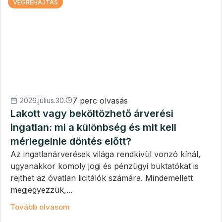
VÉGREHAJTÁS
7 perc olvasás
2026.július.30.
Lakott vagy beköltözhető árverési
ingatlan: mi a különbség és mit kell
mérlegelnie döntés előtt?
Az ingatlanárverések világa rendkívül vonzó kínál,
ugyanakkor komoly jogi és pénzügyi buktatókat is
rejthet az óvatlan licitálók számára. Mindemellett
megjegyezzük,...
Tovább olvasom