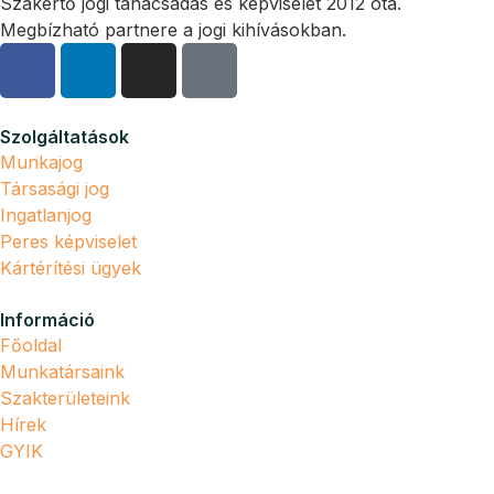
Szakértő jogi tanácsadás és képviselet 2012 óta.
Megbízható partnere a jogi kihívásokban.
Szolgáltatások
Munkajog
Társasági jog
Ingatlanjog
Peres képviselet
Kártérítési ügyek
Információ
Főoldal
Munkatársaink
Szakterületeink
Hírek
GYIK