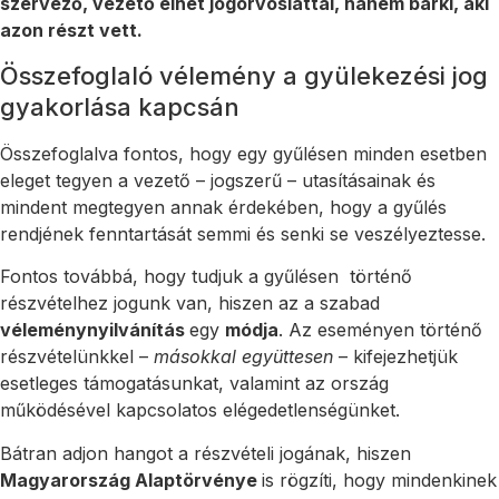
szervező, vezető élhet jogorvoslattal, hanem bárki, aki
azon részt vett.
Összefoglaló vélemény a gyülekezési jog
gyakorlása kapcsán
Összefoglalva fontos, hogy egy gyűlésen minden esetben
eleget tegyen a vezető – jogszerű – utasításainak és
mindent megtegyen annak érdekében, hogy a gyűlés
rendjének fenntartását semmi és senki se veszélyeztesse.
Fontos továbbá, hogy tudjuk a gyűlésen történő
részvételhez jogunk van, hiszen az a szabad
véleménynyilvánítás
egy
módja
. Az eseményen történő
részvételünkkel –
másokkal együttesen
– kifejezhetjük
esetleges támogatásunkat, valamint az ország
működésével kapcsolatos elégedetlenségünket.
Bátran adjon hangot a részvételi jogának, hiszen
Magyarország Alaptörvénye
is rögzíti, hogy mindenkinek