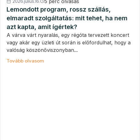
5 perc olvasás
2026.július.16.
Lemondott program, rossz szállás,
elmaradt szolgáltatás: mit tehet, ha nem
azt kapta, amit ígértek?
A várva várt nyaralás, egy régóta tervezett koncert
vagy akár egy üzleti út során is előfordulhat, hogy a
valóság köszönőviszonyban...
Tovább olvasom