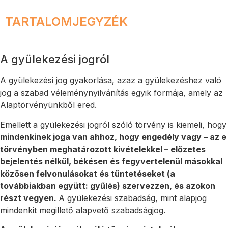
TARTALOMJEGYZÉK
A gyülekezési jogról
A gyülekezési jog gyakorlása, azaz a gyülekezéshez való
jog a szabad véleménynyilvánítás egyik formája, amely az
Alaptörvényünkből ered.
Emellett a gyülekezési jogról szóló törvény is kiemeli, hogy
mindenkinek joga van ahhoz, hogy engedély vagy – az e
törvényben meghatározott kivételekkel – előzetes
bejelentés nélkül, békésen és fegyvertelenül másokkal
közösen felvonulásokat és tüntetéseket (a
továbbiakban együtt: gyűlés) szervezzen, és azokon
részt vegyen.
A gyülekezési szabadság, mint alapjog
mindenkit megillető alapvető szabadságjog.