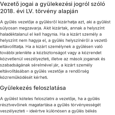
Vezető jogai a gyülekezési jogról szóló
2018. évi LV. törvény alapján
A gyűlés vezetője a gyűlésről kizárhatja azt, aki a gyűlést
súlyosan megzavarja. Akit kizártak, annak a helyszínt
haladéktalanul el kell hagynia. Ha a kizárt személy a
helyszínt nem hagyja el, a gyűlés helyszínéről a vezető
eltávolíttatja. Ha a kizárt személynek a gyűlésen való
további jelenléte a közbiztonságot vagy a közrendet
közvetlenül veszélyezteti, illetve az mások jogainak és
szabadságának sérelmével jár, a kizárt személy
eltávolításában a gyűlés vezetője a rendőrség
közreműködését kérheti.
Gyülekezés feloszlatása
A gyűlést köteles feloszlatni a vezetője, ha a gyűlés
résztvevőinek magatartása a gyűlés törvényességét
veszélyezteti – ideértve különösen a gyűlés békés