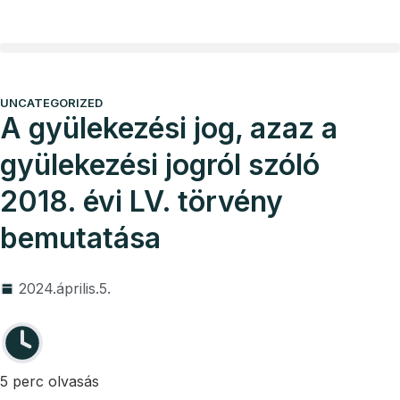
Vállalkozói program
Ügyvédi díjak
UNCATEGORIZED
A gyülekezési jog, azaz a
gyülekezési jogról szóló
2018. évi LV. törvény
bemutatása
2024.április.5.
5 perc olvasás