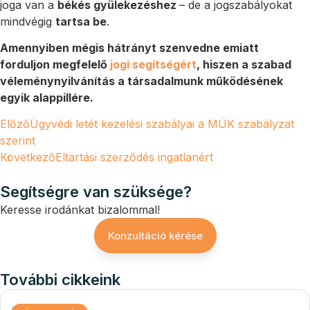
joga van a
békés gyülekezéshez
– de a jogszabályokat
mindvégig
tartsa be
.
Amennyiben mégis hátrányt szenvedne emiatt
forduljon megfelelő
jogi segítségért
, hiszen a szabad
véleménynyilvánítás a társadalmunk működésének
egyik alappillére.
Előző
Ügyvédi letét kezelési szabályai a MÜK szabályzat
szerint
Következő
Eltartási szerződés ingatlanért
Segítségre van szüksége?
Keresse irodánkat bizalommal!
Konzultáció kérése
További cikkeink