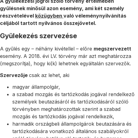
A gyülekezési jogról szóló törvény értelmében
gyűlésnek minősül azon esemény, ami két személy
részvételével
közügyben
való véleménynyilvánítás
céljából tartott nyilvános összejövetel.
Gyülekezés szervezése
A gyűlés egy – néhány kivétellel – előre
megszervezett
esemény. A 2018. évi LV. törvény már azt meghatározza
(megszorítja), hogy ki(k) lehetnek egyáltalán szervezők.
Szervezője
csak az lehet, aki
magyar állampolgár,
a szabad mozgás és tartózkodás jogával rendelkező
személyek beutazásáról és tartózkodásáról szóló
törvényben meghatározottak szerint a szabad
mozgás és tartózkodás jogával rendelkezik,
harmadik országbeli állampolgárok beutazására és
tartózkodására vonatkozó általános szabályokról