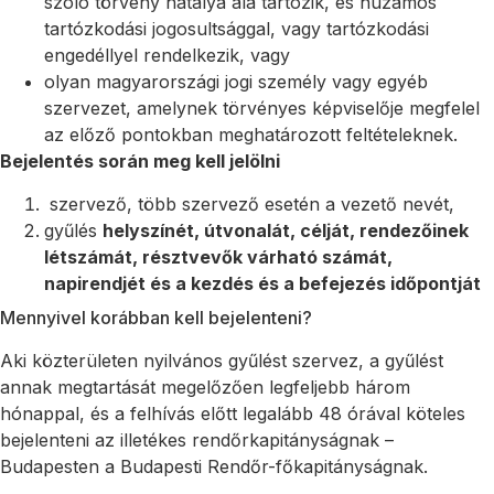
szóló törvény hatálya alá tartozik, és huzamos
tartózkodási jogosultsággal, vagy tartózkodási
engedéllyel rendelkezik, vagy
olyan magyarországi jogi személy vagy egyéb
szervezet, amelynek törvényes képviselője megfelel
az előző pontokban meghatározott feltételeknek.
Bejelentés során meg kell jelölni
szervező, több szervező esetén a vezető nevét,
gyűlés
helyszínét, útvonalát, célját, rendezőinek
létszámát, résztvevők várható számát,
napirendjét és a kezdés és a befejezés időpontját
Mennyivel korábban kell bejelenteni?
Aki közterületen nyilvános gyűlést szervez, a gyűlést
annak megtartását megelőzően legfeljebb három
hónappal, és a felhívás előtt legalább 48 órával köteles
bejelenteni az illetékes rendőrkapitányságnak –
Budapesten a Budapesti Rendőr-főkapitányságnak.