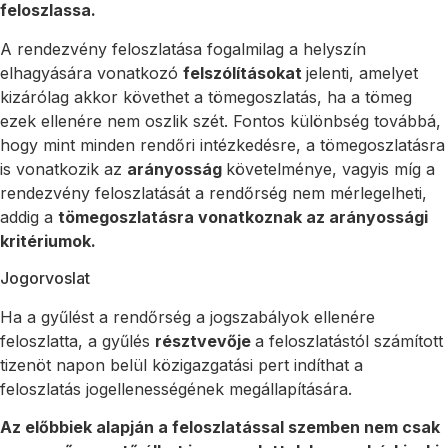
feloszlassa.
A rendezvény feloszlatása fogalmilag a helyszín
elhagyására vonatkozó
felszólításokat
jelenti, amelyet
kizárólag akkor követhet a tömegoszlatás, ha a tömeg
ezek ellenére nem oszlik szét. Fontos különbség továbbá,
hogy mint minden rendőri intézkedésre, a tömegoszlatásra
is vonatkozik az
arányosság
követelménye, vagyis míg a
rendezvény feloszlatását a rendőrség nem mérlegelheti,
addig a
tömegoszlatásra vonatkoznak az arányossági
kritériumok.
Jogorvoslat
Ha a gyűlést a rendőrség a jogszabályok ellenére
feloszlatta, a gyűlés
résztvevője
a feloszlatástól számított
tizenöt napon belül közigazgatási pert indíthat a
feloszlatás jogellenességének megállapítására.
Az előbbiek alapján a feloszlatással szemben nem csak