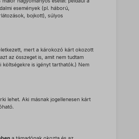
is maior hagyományos esetei: például a
rsadalmi események (pl. háború,
rlátozások, bojkott), súlyos
eletkezett, mert a károkozó kárt okozott
azt az összeget is, amit nem tudtam
 költségekre is igényt tarthatók.) Nem
rki lehet. Aki másnak jogellenesen kárt
óható.
kében
a támadónak okozta és az