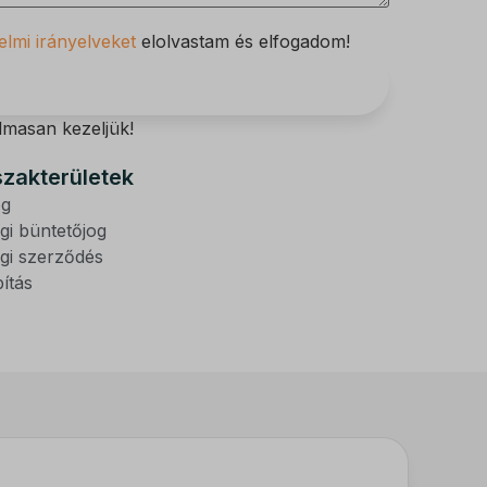
lmi irányelveket
elolvastam és elfogadom!
Üzenet küldése
almasan kezeljük!
szakterületek
og
gi büntetőjog
gi szerződés
ítás