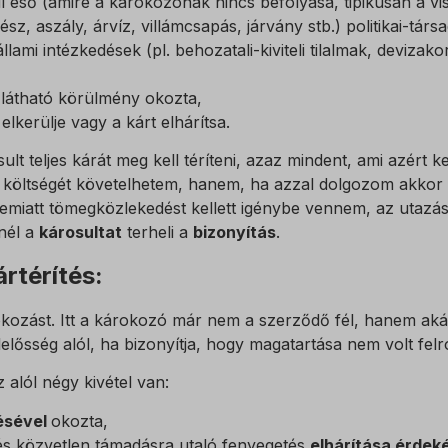
l eső (amire a károkozónak nincs befolyása, tipikusan a v
ész, aszály, árvíz, villámcsapás, járvány stb.) politikai-tá
_c
lami intézkedések (pl. behozatali-kiviteli tilalmak, devizako
bs
 látható körülmény okozta,
lkerülje vagy a kárt elhárítsa.
t teljes kárát meg kell téríteni, azaz mindent, ami azért k
k költségét követelhetem, hanem, ha azzal dolgozom akkor 
emiatt tömegközlekedést kellett igénybe vennem, az utazási
nél a
károsultat
terheli a
bizonyítás
.
rtérítés:
árokozást. Itt a károkozó már nem a szerződő fél, hanem aká
lelősség alól, ha bizonyítja, hogy magatartása nem volt felr
alól négy kivétel van:
ésével
okozta,
 és közvetlen támadásra utaló fenyegetés
elhárítása érde