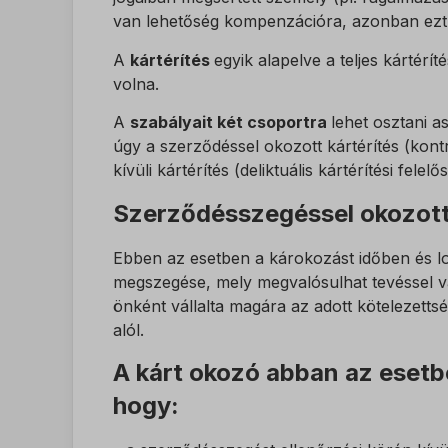
Egyéb
visitor
van lehetőség kompenzációra, azonban ezt m
Ez a k
wp-sett
_fbc
tartoz
wp-sett
A
kártérítés
egyik alapelve a teljes kártérí
_fbp
volna.
_gcl_au
A
szabályait két csoportra
lehet osztani a
_dd_s
_gcl_a
úgy a szerződéssel okozott kártérítés (kontra
amp_*
_gcl_gs
kívüli kártérítés (deliktuális kártérítési fele
fluentch
Szerződésszegéssel okozott
perf_*
Ebben az esetben a károkozást időben és lo
ph_*_p
megszegése, mely megvalósulhat tevéssel va
sensors
önként vállalta magára az adott kötelezettsé
alól.
SL_GW
A kárt okozó abban az esetbe
SLO_G
hogy:
SLO_G
SLO_wp