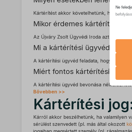
Ne feledj
Kártérítést akkor követelhetünk, ha jogellen
befolyáso
Mikor érdemes kártérítési üg
Alapv
Az ala
Az Újváry Zsolt Ügyvédi Iroda azt tanácsolj
sütik 
Mi a kártérítési ügyvéd szere
Statis
A kártérítési ügyvéd feladata, hogy alaposa
A stat
CONSE
Miért fontos kártérítési ügyv
lehető
mhcook
látoga
A kártérítési ügyvéd bevonása nélkülözhetetl
mwai_s
Bővebben >>
Marke
PHPSE
Kártérítési jo
A mark
_ga
wordpre
hirdet
_ga_*
webold
Kárról akkor beszélhetünk, ha valamilyen v
wordpre
sérülést szenvedett (pl. más által okozott
kö
sajssd
wp_lan
jogaiban megsértett személy (pl. rágalmazá