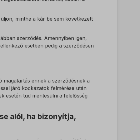
ek nem
erüljön, mintha a kár be sem következett
korábban szerződés. Amennyiben igen,
ni, ellenkező esetben pedig a szerződésen
ó magatartás ennek a szerződésnek a
éssel járó kockázatok felmérése után
lek esetén tud mentesülni a felelősség
 alól, ha bizonyítja,