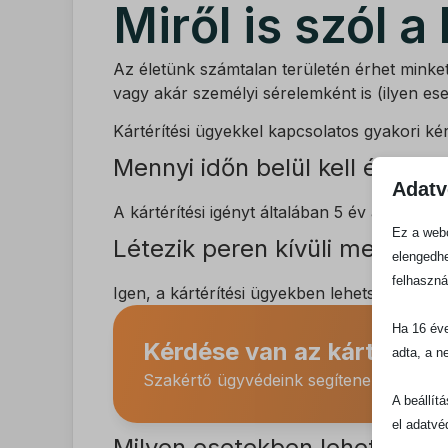
Miről is szól a
Az életünk számtalan területén érhet mink
vagy akár személyi sérelemként is (ilyen ese
Kártérítési ügyekkel kapcsolatos gyakori ké
Mennyi időn belül kell érvénye
Adatv
A kártérítési igényt általában 5 év alatt ke
Ez a webo
Létezik peren kívüli megoldá
elengedhe
felhaszná
Igen, a kártérítési ügyekben lehetséges a 
Ha 16 éve
Kérdése van az kártéríté
adta, a n
Szakértő ügyvédeink segítenek eligazodni
A beállít
el adatvé
Milyen esetekben lehet kártér