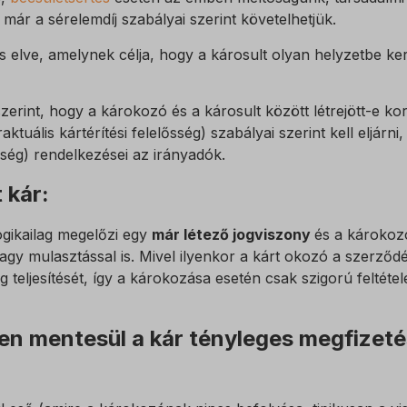
 szolgáltatások
ár a sérelemdíj szabályai szerint követelhetjük.
ategória minden olyan sütit, domaint és szolgáltatást magában foglal, amely
ings-*
nak a megadott kategóriákba, vagy amelyeket nem kategorizáltak.
ings-time-*
tés elve, amelynek célja, hogy a károsult olyan helyzetbe k
Részletek megjelenítése
szerint, hogy a károkozó és a károsult között létrejött-e 
w
ktuális kártérítési felelősség) szabályai szerint kell eljár
lősség) rendelkezései az irányadók.
at_id
 kár:
gikailag megelőzi egy
már létező jogviszony
és a károkoz
osthog
gy mulasztással is. Mivel ilyenkor a kárt okozó a szerződ
data2015jssdkcross
g teljesítését, így a károkozása esetén csak szigorú feltéte
PT_Show_Hide_tmp
n mentesül a kár tényleges megfizetése
_WPT_TO
WPT_Show_Hide_tmp
tGlobTipTmp