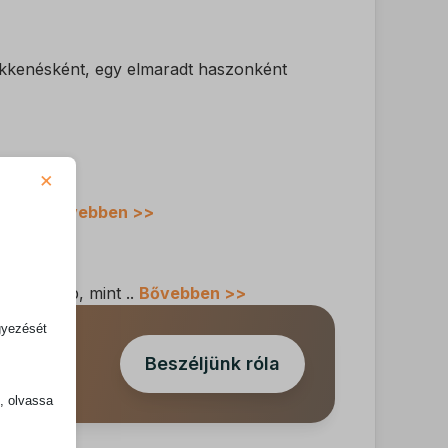
ökkenésként, egy elmaradt haszonként
×
üzemi …
Bővebben >>
 gyorsabb, mint ..
Bővebben >>
gyezését
Beszéljünk róla
k, olvassa