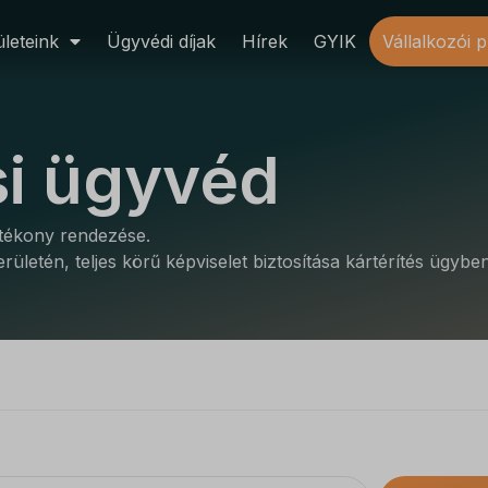
leteink
Ügyvédi díjak
Hírek
GYIK
Vállalkozói 
si ügyvéd
hatékony rendezése.
területén, teljes körű képviselet biztosítása kártérítés ügyben