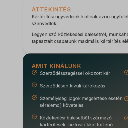
ÁTTEKINTÉS
Kártérítési ügyvédeink kiállnak azon ügyfelek
szenvedtek.
Legyen szó közlekedési balesetről, munkahely
tapasztalt csapatunk maximális kártérítés e
AMIT KÍNÁLUNK
Szerződésszegéssel okozott kár
Szerződésen kívüli károkozás
Személyiségi jogok megsértése esetén
sérelemdíj követelés
Közlekedési balesetből származó
kártérítések, biztosítókkal történő