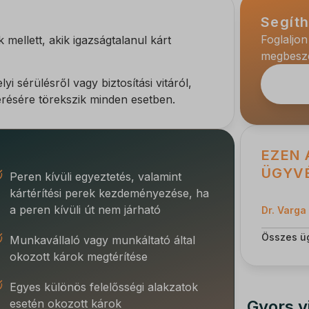
Segít
Foglaljon
 mellett, akik igazságtalanul kárt
megbeszél
i sérülésről vagy biztosítási vitáról,
lérésére törekszik minden esetben.
EZEN 
ÜGYV
Peren kívüli egyeztetés, valamint
kártérítési perek kezdeményezése, ha
a peren kívüli út nem járható
Dr. Varga
Összes ü
Munkavállaló vagy munkáltató által
okozott károk megtérítése
Egyes különös felelősségi alakzatok
Gyors v
esetén okozott károk