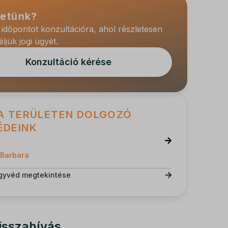
hetünk?
 időpontot konzultációra, ahol részletesen
jük jogi ügyét.
Konzultáció kérése
A TERÜLETEN DOLGOZÓ
ÉDEINK
 Barbara
gyvéd megtekintése
isszahívás