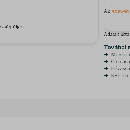
Az
Adatvéde
ezség útján.
Adatait biz
További 
Munkaj
Gazdasá
Házassá
KFT alap