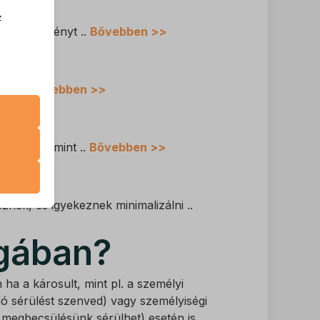
z
ató. Az igényt ..
Bővebben >>
.
zek a
tt, ..
Bővebben >>
égét, valamint ..
Bővebben >>
k
atba
znek, és igyekeznek minimalizálni ..
agában?
e szabott
böző
a a károsult, mint pl. a személyi
ó sérülést szenved) vagy személyiségi
 megbecsülésünk sérülhet) esetén is