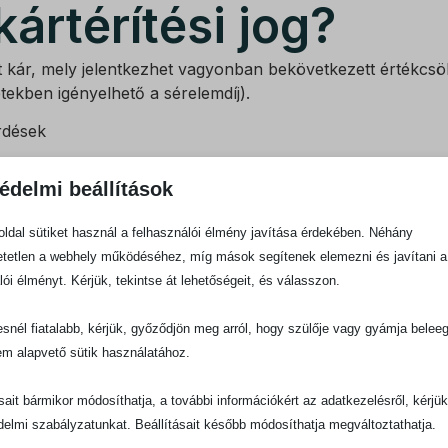
 kártérítési jog?
et kár, mely jelentkezhet vagyonban bekövetkezett értékcs
tekben igényelhető a sérelemdíj).
rdések
síteni a kártérítési igényt?
édelmi beállítások
ll érvényesíteni, azonban számos kivétel létezik: veszélyes 
ldal sütiket használ a felhasználói élmény javítása érdekében. Néhány
s kártérítési ügyekben?
tetlen a webhely működéséhez, míg mások segítenek elemezni és javítani a
lói élményt. Kérjük, tekintse át lehetőségeit, és válasszon.
peren kívüli megoldás, amely gyakran költséghatékonyabb és
snél fiatalabb, kérjük, győződjön meg arról, hogy szülője vagy gyámja belee
s kapcsán?
em alapvető sütik használatához.
 a jogi követelmények között és biztosítják jövőjét.
ásait bármikor módosíthatja, a további információkért az adatkezelésről, kérjü
delmi szabályzatunkat. Beállításait később módosíthatja megváltoztathatja.
ítést követelni?