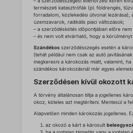
– a szerződésszegést ellenőrzési körén kívü
természeti katasztrófák (pl. földrengés, tűzv
ssm_au
forradalom, közlekedési útvonal lezárása), ál
ucp_ta
üzemzavarok, radikális piaci változások;
– a szerződéskötés időpontjában előre nem
– és nem volt elvárható, hogy a körülményt e
Szándékos
szerződésszegés esetén a károsul
(tehát például nem csak az autó javításána
megkeresni a károkozás miatt, valamint, ha 
szándékos károkozásnál már egyes elemek
Szerződésen kívül okozott ká
A törvény általánosan tiltja a jogellenes k
okoz, köteles azt megtéríteni. Mentesül a fe
Alapvetően minden károkozás jogellenes. Ez 
az okozó a kárt a károsult
beleegyez
ha a jogtalan támadás vagy a jogtalan