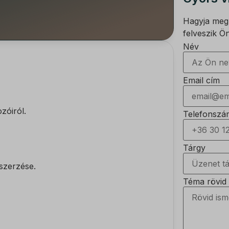
Hagyja meg 
felveszik Ö
Név
Email cím
zóiról.
Telefonszá
Tárgy
szerzése.
Téma rövid 