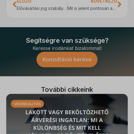
ELŐZŐ
KÖVETKEZŐ
Elővásárlási jog szabályai ingatlan adásvételi szerződés során
Mit is jelent pontosan az ingatlanra bejegyzett elidegenítési és terhelési tilalom?
Segítségre van szüksége?
Keresse irodánkat bizalommal!
Konzultáció kérése
További cikkeink
VÉGREHAJTÁS