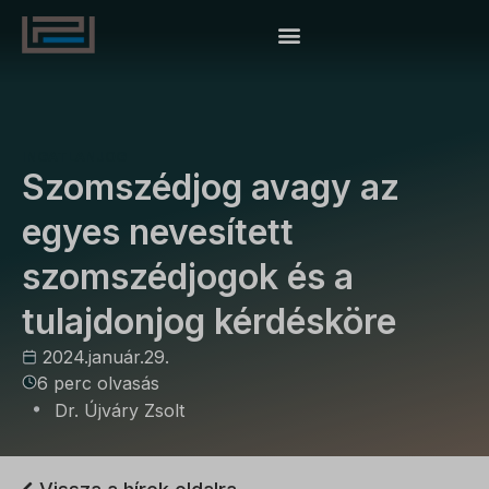
INGATLANJOG
Szomszédjog avagy az
egyes nevesített
szomszédjogok és a
tulajdonjog kérdésköre
2024.január.29.
6 perc olvasás
Dr. Újváry Zsolt