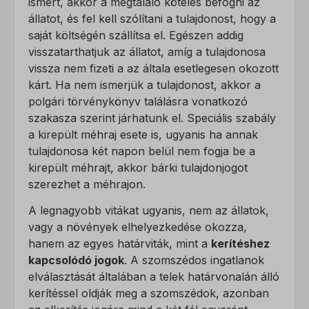
ismert, akkor a megtaláló köteles befogni az
állatot, és fel kell szólítani a tulajdonost, hogy a
saját költségén szállítsa el. Egészen addig
visszatarthatjuk az állatot, amíg a tulajdonosa
vissza nem fizeti a az általa esetlegesen okozott
kárt. Ha nem ismerjük a tulajdonost, akkor a
polgári törvénykönyv találásra vonatkozó
szakasza szerint járhatunk el. Speciális szabály
a kirepült méhraj esete is, ugyanis ha annak
tulajdonosa két napon belül nem fogja be a
kirepült méhrajt, akkor bárki tulajdonjogot
szerezhet a méhrajon.
A legnagyobb vitákat ugyanis, nem az állatok,
vagy a növények elhelyezkedése okozza,
hanem az egyes határviták, mint a
kerítéshez
kapcsolódó jogok
. A szomszédos ingatlanok
elválasztását általában a telek határvonalán álló
kerítéssel oldják meg a szomszédok, azonban