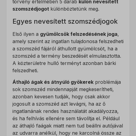
törvény értelmében 5 darab
külön nevesített
szomszédjogot
különböztetünk meg.
Egyes nevesített szomszédjogok
Első ilyen a
gyümölcsök felszedésének joga
,
amely szerint az ingatlan tulajdonosa felszedheti
a szomszéd fájáról áthullott gyümölcsöt, ha a
szomszéd a termény beszedését elmulasztotta.
A közterületre hulló terményt azonban bárki
felszedheti.
Áthajló ágak és átnyúló gyökerek
problémája
sok szomszéd mindennapját megkeserítheti,
azonban kevesen tudják, hogy csak akkor
jogosult a szomszéd azt levágni, ha az ő
ingatlanának rendes használatát akadályozza,
és ha felhívás ellenére sem távolítja el. Például
az áthajló faágak miatt nem tud beállni autójával
az udvarra anélkül, hogy ne karcolná össze az