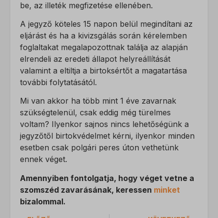
ssm_au_c
be, az illeték megfizetése ellenében.
ucp_tabs
A jegyző köteles 15 napon belül megindítani az
eljárást és ha a kivizsgálás során kérelemben
foglaltakat megalapozottnak találja az alapján
elrendeli az eredeti állapot helyreállítását
valamint a eltiltja a birtoksértőt a magatartása
további folytatásától.
Mi van akkor ha több mint 1 éve zavarnak
szükségtelenül, csak eddig még türelmes
voltam? Ilyenkor sajnos nincs lehetőségünk a
jegyzőtől birtokvédelmet kérni, ilyenkor minden
esetben csak polgári peres úton vethetünk
ennek véget.
Amennyiben fontolgatja, hogy véget vetne a
szomszéd zavarásának, keressen
minket
bizalommal.