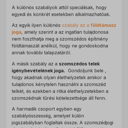
A különös szabályok attól speciálisak, hogy
egyedi és konkrét esetekben alkalmazhatóak.
Az egyik ilyen különös
szabály az a
földtámasz
joga
, amely szerint a az ingatlan tulajdonosa
nem foszthatja meg a szomszédos építmény
földtámaszát anélkül, hogy ne gondoskodna
annak további talapzatáról.
A másik szabály az a
szomszédos telek
igénybevételének joga.
Gondoljunk bele ,
hogy akadnak olyan élethelyzetek amikor a
tulajdonos kénytelen használni a szomszéd
telkét, és ezekben a ritka élethelyzetekben a
szomszédnak tűrési kötelezettsége áll fenn.
A harmadik csoport egyben egy
szabályösszesség, amelyet külön
jogszabályban foglaltak össze. A szomszédjogi