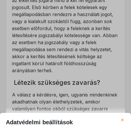
az elkerítés jogára mind a két fél egyaránt
jogosult. Első körben a felek kötelesek egy
megállapodásban rendezni a használati jogot,
vagy a kialakult szokástól függ, azonban sok
esetben előfordul, hogy a feleknek a kerítés
létesítésére jogszabályi kötelessége van. Abban
az esetben ha jogszabály vagy a felek
megállapodása sem rendezi a vitás helyzetet,
akkor a kerítés létesítésének költsége az
ingatlant körül határolt földhosszúság
arányában terheli.
Létezik szükséges zavarás?
A válasz a kérdésre, igen, ugyanis mindenkinek
akadhatnak olyan élethelyzetek, amikor
valamilyen fontos okból szükséges zavarni
másokat, és ezekben az esetekben szomszéd
×
Adatvédelmi beállítások
már tűrni tartozik.