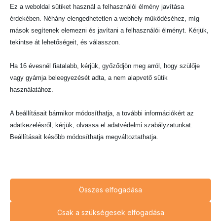
Ilyen szükséges zavarások a
felújítás,
Ez a weboldal sütiket használ a felhasználói élmény javítása
szükséghelyzet
és a
közérdekű használat.
érdekében. Néhány elengedhetetlen a webhely működéséhez, míg
mások segítenek elemezni és javítani a felhasználói élményt. Kérjük,
Minden ingatlant egy idő után fel kell újítani,
tekintse át lehetőségeit, és válasszon.
vagy renoválni kell, valamint mindenki jogosult a
földjén való építkezéshez. Ilyenkor akkor
Ha 16 évesnél fiatalabb, kérjük, győződjön meg arról, hogy szülője
járunk el a legkörültekintőbben, amikor előre
vagy gyámja beleegyezését adta, a nem alapvető sütik
figyelmeztetjük erről a szomszédokat, vagy a
használatához.
társasházak esetén a házirend szerint járunk el,
valamint az önkormányzat által kiadott rendelet
A beállításait bármikor módosíthatja, a további információkért az
szerint. Fontos kiemelni, hogy az építkezési
adatkezelésről, kérjük, olvassa el adatvédelmi szabályzatunkat.
szabályokat egyes önkormányzatok megfelelő
Beállításait később módosíthatja megváltoztathatja.
mértékben leszabályozzák, így fontos
megvizsgálni ezeket a szabályokat.
Ne feledje, hogy ha bizonyos típusú sütik, vagy szolgáltatások
Szükséghelyzetről akkor beszélünk, amikor
letiltása mellett dönt, az befolyásolhatja a webhely által nyújtott
mások testi épségét, egészségét vagy vagyonát
élményét és az általunk kínált szolgáltatásokat.
Összes elfogadása
közvetlenül fenyegető más módon el nem
hárítható veszély esetén cselekszünk. Ilyenkor
Alapvető
Csak a szükségesek elfogadása
Az alapvető sütik és szolgáltatások biztosítják az oldal megfelelő
a tulajdonosnak akinek a dolga sérül tűrni