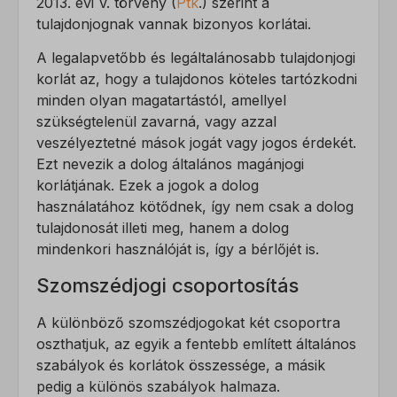
2013. évi V. törvény (
Ptk
.) szerint a
tulajdonjognak vannak bizonyos korlátai.
A legalapvetőbb és legáltalánosabb tulajdonjogi
korlát az, hogy a tulajdonos köteles tartózkodni
minden olyan magatartástól, amellyel
szükségtelenül zavarná, vagy azzal
veszélyeztetné mások jogát vagy jogos érdekét.
Ezt nevezik a dolog általános magánjogi
korlátjának. Ezek a jogok a dolog
használatához kötődnek, így nem csak a dolog
tulajdonosát illeti meg, hanem a dolog
mindenkori használóját is, így a bérlőjét is.
Szomszédjogi csoportosítás
A különböző szomszédjogokat két csoportra
oszthatjuk, az egyik a fentebb említett általános
szabályok és korlátok összessége, a másik
pedig a különös szabályok halmaza.