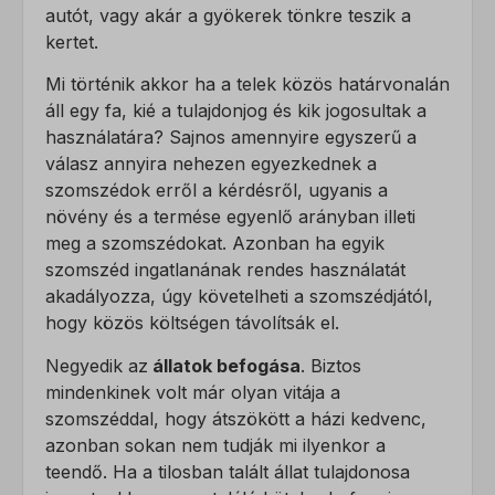
autót, vagy akár a gyökerek tönkre teszik a
kertet.
Mi történik akkor ha a telek közös határvonalán
áll egy fa, kié a tulajdonjog és kik jogosultak a
használatára? Sajnos amennyire egyszerű a
válasz annyira nehezen egyezkednek a
szomszédok erről a kérdésről, ugyanis a
növény és a termése egyenlő arányban illeti
meg a szomszédokat. Azonban ha egyik
szomszéd ingatlanának rendes használatát
akadályozza, úgy követelheti a szomszédjától,
hogy közös költségen távolítsák el.
Negyedik az
állatok befogása
. Biztos
mindenkinek volt már olyan vitája a
szomszéddal, hogy átszökött a házi kedvenc,
azonban sokan nem tudják mi ilyenkor a
teendő. Ha a tilosban talált állat tulajdonosa