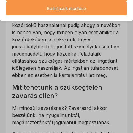
működéséhez. Ezek a sütik és szolgáltatások a GDPR szerint nem
köteles, és jogosan merül fel a kártalanítás
Beállítások mentése
igénylik a felhasználó hozzájárulását.
igénye.
Részletek megjelenítése
Közérdekű használatnál pedig ahogy a nevében
Statisztikai
is benne van, hogy minden olyan eset amikor a
A statisztikai sütik és szolgáltatások felhasználási információkat
CONSENT
köz érdekében cselekszünk. Egyes
gyűjtenek, amelyek lehetővé teszik számunkra, hogy betekintést
jogszabályban feljogosított személyek esetében
mhcookie
nyerjünk abba, hogyan lépnek kapcsolatba látogatóink a
megengedett, hogy közcélra, feladataik
weboldalunkkal.
mwai_session_id
ellátásához szükséges mértékben az ingatlant
Részletek megjelenítése
időlegesen használják. Az ingatlan tulajdonosát
PHPSESSID
Marketing
ebben az esetben is kártalanítás illeti meg.
wordpress_logged_in_*
A marketing szolgáltatásokat harmadik fél hirdetői vagy kiadói
_ga
Mit tehetünk a szükségtelen
használják személyre szabott hirdetések megjelenítésére. Ezt a
wordpress_test_cookie
_ga_*
látogatók nyomon követésével teszik meg különböző
zavarás ellen?
wp_lang
weboldalakon.
sajssdk_2015_cross_new_user
Mi minősül zavarásnak? Zavarásról akkor
Részletek megjelenítése
wp-settings-*
visitor
beszélünk, ha nyugalmunktól,
Egyéb szolgáltatások
wp-settings-time-*
magánszféránktól jogtalanul megfosztanak.
Ez a kategória minden olyan sütit, domaint és szolgáltatást
_fbc
magában foglal, amelyek nem tartoznak a megadott kategóriákba,