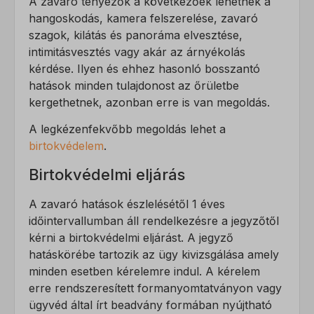
A zavaró tényezők a következőek lehetnek a
_fbp
vagy amelyeket nem kategorizáltak.
hangoskodás, kamera felszerelése, zavaró
_gcl_au
Részletek megjelenítése
szagok, kilátás és panoráma elvesztése,
intimitásvesztés vagy akár az árnyékolás
_gcl_aw
kérdése. Ilyen és ehhez hasonló bosszantó
_dd_s
_gcl_gs
hatások minden tulajdonost az őrületbe
amp_*
kergethetnek, azonban erre is van megoldás.
fluentchat_id
A legkézenfekvőbb megoldás lehet a
perf_*
birtokvédelem
.
ph_*_posthog
Birtokvédelmi eljárás
sensorsdata2015jssdkcross
A zavaró hatások észlelésétől 1 éves
SL_GWPT_Show_Hide_tmp
időintervallumban áll rendelkezésre a jegyzőtől
kérni a birtokvédelmi eljárást. A jegyző
SLO_G_WPT_TO
hatáskörébe tartozik az ügy kivizsgálása amely
SLO_GWPT_Show_Hide_tmp
minden esetben kérelemre indul. A kérelem
erre rendszeresített formanyomtatványon vagy
SLO_wptGlobTipTmp
ügyvéd által írt beadvány formában nyújtható