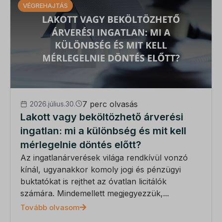
VÉGREHAJTÁS
7 perc olvasás
2026.július.30.
Lakott vagy beköltözhető árverési
ingatlan: mi a különbség és mit kell
mérlegelnie döntés előtt?
Az ingatlanárverések világa rendkívül vonzó
kínál, ugyanakkor komoly jogi és pénzügyi
buktatókat is rejthet az óvatlan licitálók
számára. Mindemellett megjegyezzük,...
Tovább olvasom