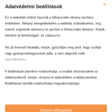
×
Adatvédelmi beállítások
Ez a weboldal sütiket használ a felhasználói élmény javítása
érdekében. Néhány elengedhetetlen a webhely működéséhez, míg
mások segítenek elemezni és javítani a felhasználói élményt. Kérjük,
tekintse át lehetőségeit, és válasszon.
Ha 16 évesnél fiatalabb, kérjük, győződjön meg arról, hogy szülője
vagy gyámja beleegyezését adta, a nem alapvető sütik
Gazdasági társaságok létesítő okirata (alapító
használatához.
okirat)
A Ptk. világosan meghatározza, hogy a létesítő
A beállításait bármikor módosíthatja, a további információkért az
okiratot (társasági szerződés) közjegyzői
adatkezelésről, kérjük, olvassa el adatvédelmi szabályzatunkat.
okiratba vagy ügyvéd, illetve valamelyik alapító
Beállításait később módosíthatja megváltoztathatja.
kamarai jogtanácsosa által ellenjegyzett
magánokiratba kell foglalni. Így tehát ez
Ne feledje, hogy ha bizonyos típusú sütik, vagy szolgáltatások
vonatkozik a közkereseti társaságra, betéti
letiltása mellett dönt, az befolyásolhatja a webhely által nyújtott
társaságra, korlátolt felelősségű társaságra,
élményét és az általunk kínált szolgáltatásokat.
Összes elfogadása