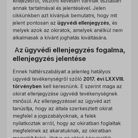
kifejezésről, viszont kevesen vannak tisztában
annak tartalmával és jelentésével. Jelen
cikkünkben azt kívánjuk bemutatni, hogy mit
jelent pontosan az
ügyvédi ellenjegyzés
, és
melyek azok az okiratok, amelyek anélkül nem
alkalmasak a kívánt joghatás kiváltására.
A
z ügyvédi ellenjegyzés fogalma,
ellenjegyzés jelentése
Ennek háttérszabályait a jelenleg hatályos
ügyvédi tevékenységről szóló
2017. évi LXXVIII.
törvényben
kell keresnünk. E szerint maga az
okirat ellenjegyzése ügyvédi tevékenységnek
minősül. Az ellenjegyzéssel az ügyvéd azt
tanúsítja, hogy az általa szerkesztett okirat
megfelel a jogszabályoknak, a felek
nyilatkoztak arról, hogy az okiratban foglaltak
megfelelnek az akaratuknak, az okiratban