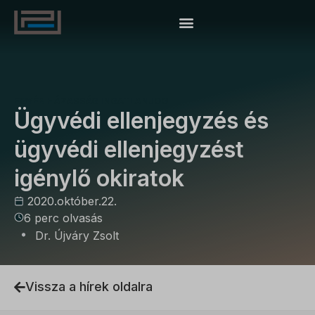
EGYÉB
HÁZASSÁG
INGATLANJOG
Ügyvédi ellenjegyzés és
ügyvédi ellenjegyzést
igénylő okiratok
2020.október.22.
6 perc olvasás
Dr. Újváry Zsolt
Vissza a hírek oldalra