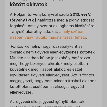
kötött okiratok
A Polgári törvénykönyvről szóló
2013. évi V.
törvény (Ptk.)
határozza meg a jognyilatkozat
fogalmát, amely szerint az joghatás kiváltására
irányuló akaratnyilatkozat,
amely szóban,
írásban vagy ráutaló magatartással tehető
.
Fontos kiemelni, hogy főszabályként az
okiratok nem ügyvédi ellenjegyzéshez kötöttek.
Minden esetben külön jogszabály határozza
meg, hogy bizonyos okiratok mely esetben
követelnek meg írásbeli alakot, és ezzel
együttesen ügyvédi ellenjegyzést. Azt is fontos
megjegyezni, hogy nem minden írásbeli alakhoz
kötött okirat esetében szükséges ügyvédi
ellenjegyzés.
Az ügyvédi ellenjegyzést igénylő okiratok