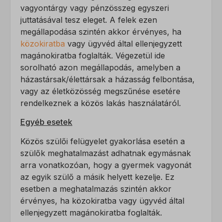
Egyéb szolgáltatások
wp-settings-time-*
vagyontárgy vagy pénzösszeg egyszeri
Ez a kategória minden olyan sütit, domaint és szolgáltatást
_fbc
juttatásával tesz eleget. A felek ezen
magában foglal, amelyek nem tartoznak a megadott kategóriákba,
megállapodása szintén akkor érvényes, ha
_fbp
vagy amelyeket nem kategorizáltak.
közokiratba
vagy ügyvéd által ellenjegyzett
_gcl_au
Részletek megjelenítése
magánokiratba foglalták. Végezetül ide
sorolható azon megállapodás, amelyben a
_gcl_aw
_dd_s
házastársak/élettársak a házasság felbontása,
_gcl_gs
vagy az életközösség megszűnése esetére
amp_*
rendelkeznek a közös lakás használatáról.
fluentchat_id
Egyéb esetek
perf_*
Közös szülői felügyelet gyakorlása esetén a
ph_*_posthog
szülők meghatalmazást adhatnak egymásnak
arra vonatkozóan, hogy a gyermek vagyonát
sensorsdata2015jssdkcross
az egyik szülő a másik helyett kezelje. Ez
SL_GWPT_Show_Hide_tmp
esetben a meghatalmazás szintén akkor
SLO_G_WPT_TO
érvényes, ha közokiratba vagy ügyvéd által
ellenjegyzett magánokiratba foglalták.
SLO_GWPT_Show_Hide_tmp