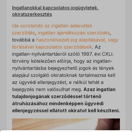
Ingatlanokkal kapcsolatos jogügyletek,
okiratszerkesztés
Ide sorolandó az ingatlan adásvételi
szerződés
,
ingatlan ajándékozási szerződés
,
továbbá a
haszonélvezeti jog alapításával, vagy
törlésével kapcsolatos szerződések
. Az
ingatlan-nyilvántartásról szóló 1997. évi CXLI.
törvény kötelezően előírja, hogy az ingatlan-
nyilvántartásba bejegyezhető jogok és tények
alapjául szolgáló okiratoknak tartalmaznia kell
az ügyvédi ellenjegyzést, e nélkül tehát a
bejegyzés nem valósulhat meg.
Azaz ingatlan
tulajdonjogának szerződéssel történő
átruházásához mindenképpen ügyvédi
ellenjegyzéssel ellátott okiratot kell készíteni.