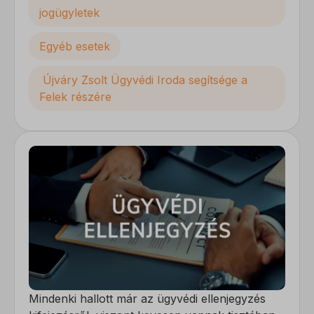
jogügyletek
Egyéb esetek
Újváry Zsolt Ügyvédi Iroda segítsége a
Felek részére
Mindenki hallott már az ügyvédi ellenjegyzés