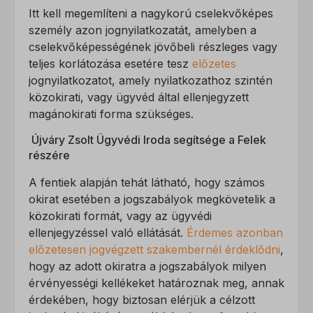
Itt kell megemlíteni a nagykorú cselekvőképes
SLO_wptGlobTipTmp
személy azon jognyilatkozatát, amelyben a
ssm_au_c
cselekvőképességének jövőbeli részleges vagy
teljes korlátozása esetére tesz
előzetes
ucp_tabs
jognyilatkozatot, amely nyilatkozathoz szintén
közokirati, vagy ügyvéd által ellenjegyzett
magánokirati forma szükséges.
Újváry Zsolt Ügyvédi Iroda segítsége a Felek
részére
A fentiek alapján tehát látható, hogy számos
okirat esetében a jogszabályok megkövetelik a
közokirati formát, vagy az ügyvédi
ellenjegyzéssel való ellátását.
Érdemes azonban
előzetesen jogvégzett szakembernél érdeklődni
,
hogy az adott okiratra a jogszabályok milyen
érvényességi kellékeket határoznak meg, annak
érdekében, hogy biztosan elérjük a célzott