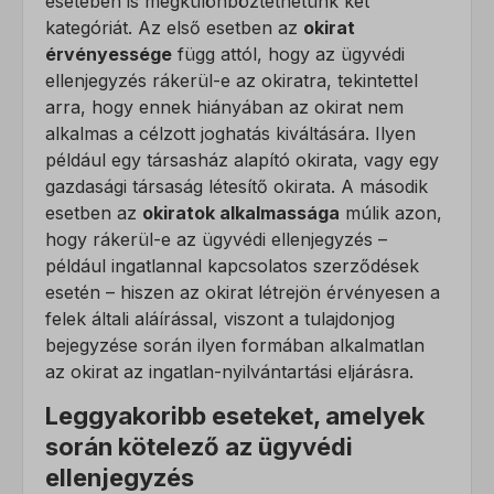
esetében is megkülönböztethetünk két
kategóriát. Az első esetben az
okirat
érvényessége
függ attól, hogy az ügyvédi
ellenjegyzés rákerül-e az okiratra, tekintettel
arra, hogy ennek hiányában az okirat nem
alkalmas a célzott joghatás kiváltására. Ilyen
például egy társasház alapító okirata, vagy egy
gazdasági társaság létesítő okirata. A második
esetben az
okiratok alkalmassága
múlik azon,
hogy rákerül-e az ügyvédi ellenjegyzés –
például ingatlannal kapcsolatos szerződések
esetén – hiszen az okirat létrejön érvényesen a
felek általi aláírással, viszont a tulajdonjog
bejegyzése során ilyen formában alkalmatlan
az okirat az ingatlan-nyilvántartási eljárásra.
Leggyakoribb eseteket, amelyek
során kötelező az ügyvédi
ellenjegyzés