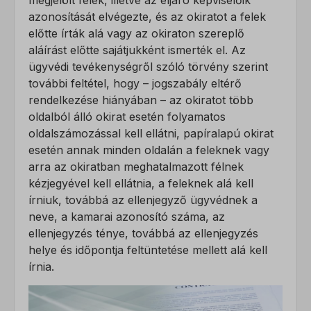
megjelölt felek, illetve az eljáró képviselőik
azonosítását elvégezte, és az okiratot a felek
előtte írták alá vagy az okiraton szereplő
aláírást előtte sajátjukként ismerték el. Az
ügyvédi tevékenységről szóló törvény szerint
további feltétel, hogy – jogszabály eltérő
rendelkezése hiányában – az okiratot több
oldalból álló okirat esetén folyamatos
oldalszámozással kell ellátni, papíralapú okirat
esetén annak minden oldalán a feleknek vagy
arra az okiratban meghatalmazott félnek
kézjegyével kell ellátnia, a feleknek alá kell
írniuk, továbbá az ellenjegyző ügyvédnek a
neve, a kamarai azonosító száma, az
ellenjegyzés ténye, továbbá az ellenjegyzés
helye és időpontja feltüntetése mellett alá kell
írnia.