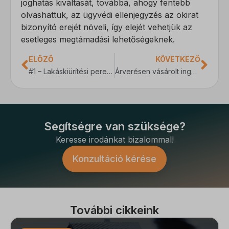
joghatás kiváltását, továbbá, ahogy fentebb
olvashattuk, az ügyvédi ellenjegyzés az okirat
bizonyító erejét növeli, így elejét vehetjük az
esetleges megtámadási lehetőségeknek.
ELŐZŐ
KÖVETKEZŐ
#1 – Lakáskiürítési perek gyakorlati oldalról
Árverésen vásárolt ingatlan, az árverés útján szerzett ingatlant szabályozó eljárás
Segítségre van szüksége?
Keresse irodánkat bizalommal!
Konzultáció kérése
További cikkeink