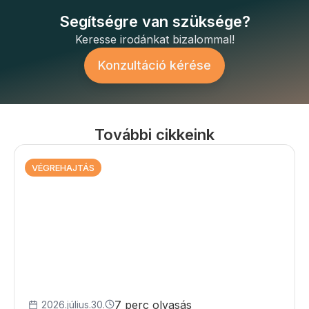
Segítségre van szüksége?
Keresse irodánkat bizalommal!
Konzultáció kérése
További cikkeink
VÉGREHAJTÁS
7 perc olvasás
2026.július.30.