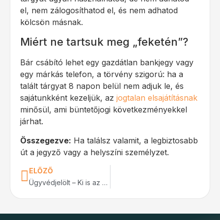
el, nem zálogosíthatod el, és nem adhatod
kölcsön másnak.
Miért ne tartsuk meg „feketén”?
Bár csábító lehet egy gazdátlan bankjegy vagy
egy márkás telefon, a törvény szigorú: ha a
talált tárgyat 8 napon belül nem adjuk le, és
sajátunkként kezeljük, az
jogtalan elsajátításnak
minősül, ami büntetőjogi következményekkel
járhat.
Összegezve:
Ha találsz valamit, a legbiztosabb
út a jegyző vagy a helyszíni személyzet.
ELŐZŐ
Ügyvédjelölt – Ki is az Ügyvédjelölt?