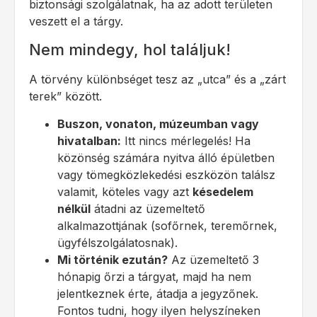
biztonsági szolgálatnak, ha az adott területen
veszett el a tárgy.
Nem mindegy, hol találjuk!
A törvény különbséget tesz az „utca” és a „zárt
terek” között.
Buszon, vonaton, múzeumban vagy
hivatalban:
Itt nincs mérlegelés! Ha
közönség számára nyitva álló épületben
vagy tömegközlekedési eszközön találsz
valamit, köteles vagy azt
késedelem
nélkül
átadni az üzemeltető
alkalmazottjának (sofőrnek, teremőrnek,
ügyfélszolgálatosnak).
Mi történik ezután?
Az üzemeltető 3
hónapig őrzi a tárgyat, majd ha nem
jelentkeznek érte, átadja a jegyzőnek.
Fontos tudni, hogy ilyen helyszíneken