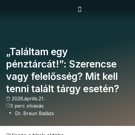
Vállalkozói program
EGYÉB
„Találtam egy
pénztárcát!”: Szerencse
vagy felelősség? Mit kell
tenni talált tárgy esetén?
2026.április.21.
3 perc olvasás
Dr. Braun Balázs