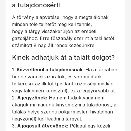
a tulajdonosért!
A törvény alapvetése, hogy a megtalálónak
minden tőle telhetőt meg kell tennie,
hogy a tárgy visszakerüljön az eredeti
gazdájához. Erre főszabály szerint a találástól
számított 8 nap áll rendelkezésünkre.
Kinek adhatjuk át a talált dolgot?
1.
Közvetlenül a tulajdonosnak:
Ha a tárcában
benne vannak az iratok, és van módunk
felkeresni az illetőt (például közösségi médián
vagy lakcímen keresztül), ez a leggyorsabb út.
2.
A jegyzőnek:
Ha nem tudjuk vagy nem
akarjuk mi magunk kinyomozni a tulajdonost, a
találás helye szerinti polgármesteri hivatalban
(jegyzőnél) kell leadni a tárgyat.
3.
A jogosult átvevőnek:
Például egy közeli