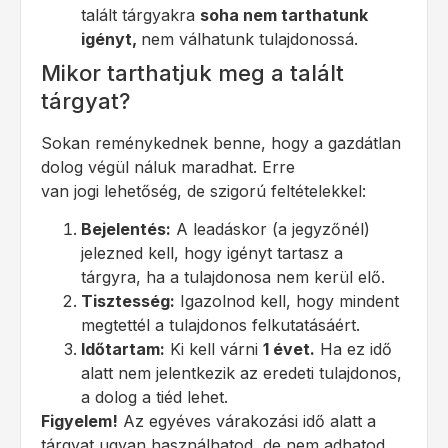
talált tárgyakra
soha nem tarthatunk
igényt,
nem válhatunk tulajdonossá.
Mikor tarthatjuk meg a talált
tárgyat?
Sokan reménykednek benne, hogy a gazdátlan
dolog végül náluk maradhat. Erre
van jogi lehetőség, de szigorú feltételekkel:
Bejelentés:
A leadáskor (a jegyzőnél)
jelezned kell, hogy igényt tartasz a
tárgyra, ha a tulajdonosa nem kerül elő.
Tisztesség:
Igazolnod kell, hogy mindent
megtettél a tulajdonos felkutatásáért.
Időtartam:
Ki kell várni
1 évet.
Ha ez idő
alatt nem jelentkezik az eredeti tulajdonos,
a dolog a tiéd lehet.
Figyelem!
Az egyéves várakozási idő alatt a
tárgyat ugyan használhatod, de nem adhatod