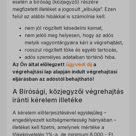
esetén a bíróság (közjegyző) részére
megfizetett illetéket a jogosult „elbukja”. Ezen
felül az alábbi hibákkal is számolnia kell:
nem jól rögzített késedelmi kamat,
nem jelöli meg helyesen, hogy az adós
melyik vagyontárgyaira kéri a végrehajtást,
rosszul rögzített tőke és egyéb tartozás,
adós személyes adataiban történő hiba.
Az Ön által előlegzett
ügyvédi díj
a
végrehajtási lap alapján indult végrehajtási
eljárásban az adóstól behajtható!
A Bírósági, közjegyzői végrehajtás
iránti kérelem illetéke
A kérelem előterjesztésével egyidejűleg –
engedélyezett költségmentesség hiányában –
illetéket kell fizetni, amelynek mértéke a
tőkekövetelés 1%-a, de minimum 8.000,- Ft.