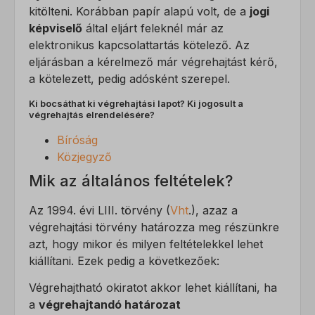
kitölteni. Korábban papír alapú volt, de a
jogi
képviselő
által eljárt feleknél már az
elektronikus kapcsolattartás kötelező. Az
eljárásban a kérelmező már végrehajtást kérő,
a kötelezett, pedig adósként szerepel.
Ki bocsáthat ki végrehajtási lapot? Ki jogosult a
végrehajtás elrendelésére?
Bíróság
Közjegyző
Mik az általános feltételek?
Az 1994. évi LIII. törvény (
Vht
.), azaz a
végrehajtási törvény határozza meg részünkre
azt, hogy mikor és milyen feltételekkel lehet
kiállítani. Ezek pedig a következőek:
Végrehajtható okiratot akkor lehet kiállítani, ha
a
végrehajtandó határozat