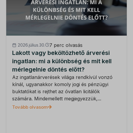
perf_*
ph_*_posthog
sensorsdata2015jssdkcross
SL_GWPT_Show_Hide_tmp
SLO_G_WPT_TO
7 perc olvasás
2026.július.30.
Lakott vagy beköltözhető árverési
SLO_GWPT_Show_Hide_tmp
ingatlan: mi a különbség és mit kell
SLO_wptGlobTipTmp
mérlegelnie döntés előtt?
ssm_au_c
Az ingatlanárverések világa rendkívül vonzó
kínál, ugyanakkor komoly jogi és pénzügyi
ucp_tabs
buktatókat is rejthet az óvatlan licitálók
számára. Mindemellett megjegyezzük,...
Tovább olvasom