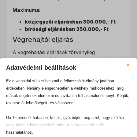
Maximuma:
közjegyzői eljárásban 300.000,- Ft
bírósági eljárásban 350.000,- Ft
Végrehajtói eljárás
A végrehajtási eljárások törvényileg
szabályozott eljárás, amelyben állami kényszer
×
útján kerül sor a vonatkozó követelés
Adatvédelmi beállítások
érvényesítésére.
Ez a weboldal sütiket használ a felhasználói élmény javítása
Az eljárás a
végrehajtási lapban meghatározott
érdekében. Néhány elengedhetetlen a webhely működéséhez, míg
követelés összeg erejéig folyik. A végrehajtó
mások segítenek elemezni és javítani a felhasználói élményt. Kérjük,
ezen nem terjeszkedhet túl!
tekintse át lehetőségeit, és válasszon.
A végrehajtó az alábbi cselekményeket
Ha 16 évesnél fiatalabb, kérjük, győződjön meg arról, hogy szülője
folytathatja a végrehajtással kapcsolatosan (a
vagy gyámja beleegyezését adta, a nem alapvető sütik
felsorolás nem sorrendben történik):
használatához.