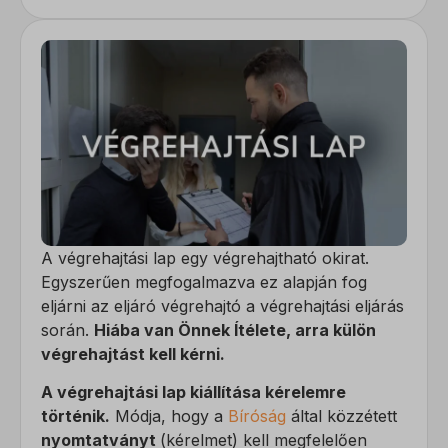
A végrehajtási lap egy végrehajtható okirat.
Egyszerűen megfogalmazva ez alapján fog
eljárni az eljáró végrehajtó a végrehajtási eljárás
során.
Hiába van Önnek Ítélete, arra külön
végrehajtást kell kérni.
A végrehajtási lap kiállítása kérelemre
történik.
Módja, hogy a
Bíróság
által közzétett
nyomtatványt
(kérelmet) kell megfelelően