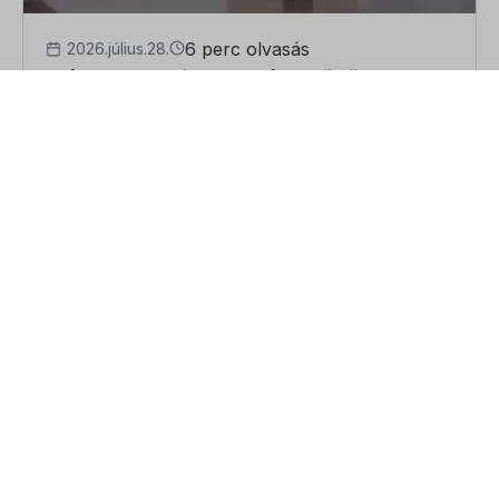
6 perc olvasás
2026.július.28.
Elárverezhetik az egész közös
ingatlant, ha csak az egyik tulajdonos
adós?
Elárverezhetik az egész közös ingatlant, ha
csak az egyik tulajdonos adós? Biztosan
ismerős a helyzet: közösen vásárolt egy lakást
a...
Tovább olvasom