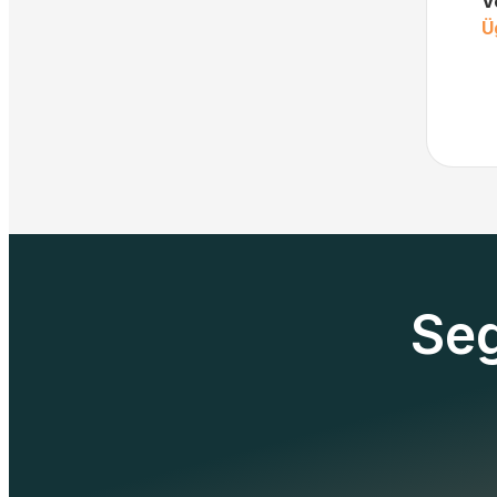
V
Ü
Seg