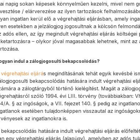
ai napig sokan képesek könnyelműen kezelni, mivel nem go
lvesztése / elárverezése az ilyen tartozások felhalmozásáb
lyan ingatlan kerül elő a végrehajtási eljárásban, amely ing
lyen esetekben a jelzálogjog jogosultnak a kölcsön felmondás
z adós ellen, az így megindult végrehajtási eljárás költségei p
őketartozásra – olykor jóval magasabbak lehetnek, mint az ad
artozása.
ogyan indul a zálogjogosulti bekapcsolódás?
A
végrehajtási eljárá
s megindításának tehát egyik kevésbé is
álogjogosulti bekapcsolódás hatására indult végrehajtási eljá
zámára a zálogtárgyból történő kielégítést. Magát a zálogjo
égrehajtásról szóló 1994. évi LIII. törvény (továbbiakban: V
14/A. § az ingóságok, a VII. fejezet 140. § pedig az ingatl
ngatlanok esetében tulajdonképpen visszautal az ingóságok
rvényesek az ingatlanokra is.
 bekapcsolódás hatására indult végrehajtási eljárás előfelt
an egy végrehajtási eljárás (alapügy), amelyben az adós tul