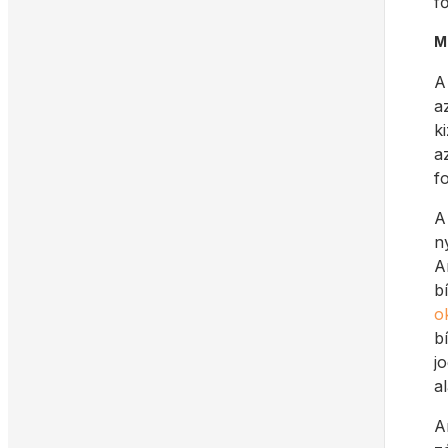
f
M
A
a
k
a
f
A
n
A
b
o
b
j
a
A