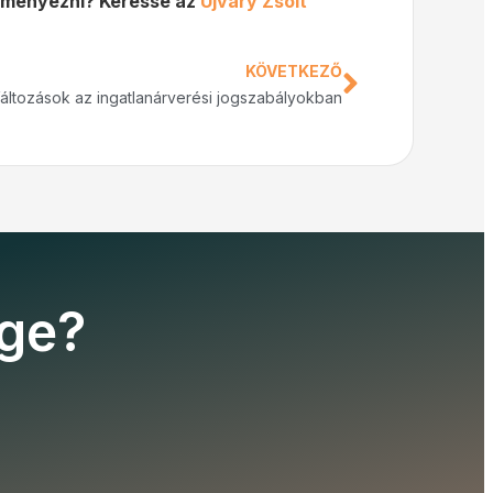
deményezni? Keresse az
Újváry Zsolt
KÖVETKEZŐ
áltozások az ingatlanárverési jogszabályokban
ége?