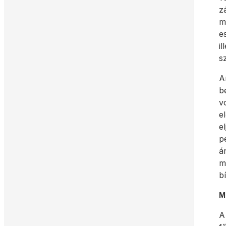
z
m
e
i
s
A
b
v
e
e
p
á
m
b
M
A