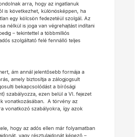
ndolnak arra, hogy az ingatlanuk
ól is következhet, különösképpen, ha
atlan egy kölcsön fedezetéül szolgál. Az
a nélkül is joga van végrehajtást indítani
edig – tekintettel a többmilliós
ós szolgáltató felé fennálló teljes
mert, ám annál jelentősebb formája a
rás, amely biztosítja a zálogjogsult
gosulti bekapcsolódást a bírósági
ht) szabályozza, ezen belül a VI. fejezet
anok vonatkozásában. A törvény az
ra vonatkozó szabályokra, így azok
étele, hogy az adós ellen már folyamatban
ajdonát, vagy résztulajdonát képező –