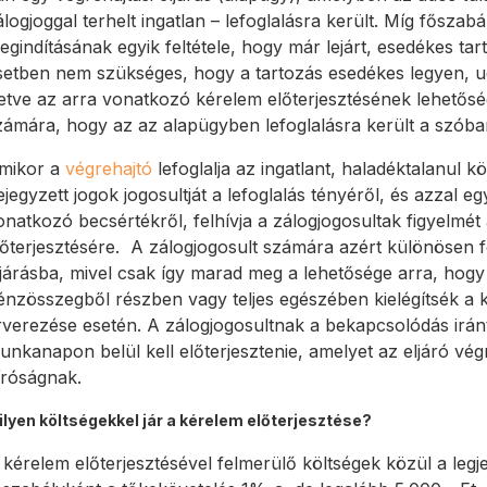
álogjoggal terhelt ingatlan – lefoglalásra került. Míg főszabá
egindításának egyik feltétele, hogy már lejárt, esedékes t
setben nem szükséges, hogy a tartozás esedékes legyen, u
lletve az arra vonatkozó kérelem előterjesztésének lehetősé
zámára, hogy az az alapügyben lefoglalásra került a szóban
mikor a
végrehajtó
lefoglalja az ingatlant, haladéktalanul kö
ejegyzett jogok jogosultját a lefoglalás tényéről, és azzal eg
onatkozó becsértékről, felhívja a zálogjogosultak figyelmét
lőterjesztésére. A zálogjogosult számára azért különösen 
ljárásba, mivel csak így marad meg a lehetősége arra, hogy
énzösszegből részben vagy teljes egészében kielégítsék a kö
rverezése esetén. A zálogjogosultnak a bekapcsolódás iránti
unkanapon belül kell előterjesztenie, amelyet az eljáró végr
íróságnak.
ilyen költségekkel jár a kérelem előterjesztése?
 kérelem előterjesztésével felmerülő költségek közül a legjel