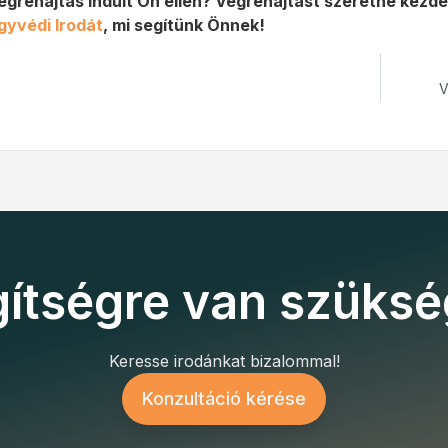
égrehajtás indult Ön ellen? Végrehajtást szeretne kez
gyvédi Irodát
, mi segítünk Önnek!
V
ítségre van szüks
Keresse irodánkat bizalommal!
Konzultáció kérése