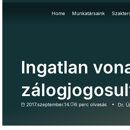
Home
Munkatársaink
Szakterü
ADÓSSÁGKEZELÉS
INGATLANJOG
Ingatlan von
zálogjogosul
2017.szeptember.14.
6 perc olvasás
Dr. Ú