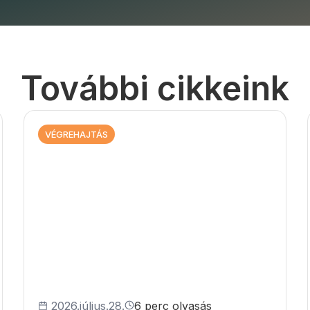
További cikkeink
VÉGREHAJTÁS
2026.július.28.
6 perc olvasás