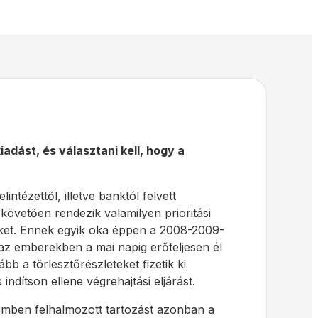
adást, és választani kell, hogy a
tézettől, illetve banktól felvett
 követően rendezik valamilyen prioritási
égeket. Ennek egyik oka éppen a 2008-2009-
az emberekben a mai napig erőteljesen él
bb a törlesztőrészleteket fizetik ki
 indítson ellene végrehajtási eljárást.
szemben felhalmozott tartozást azonban a