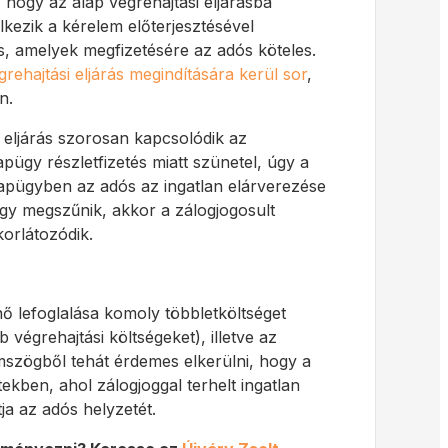
, hogy az alap végrehajtási eljárásba
ezik a kérelem előterjesztésével
) is, amelyek megfizetésére az adós köteles.
grehajtási eljárás megindítására kerül sor
,
n.
i eljárás szorosan kapcsolódik az
ügy részletfizetés miatt szünetel, úgy a
 alapügyben az adós az ingatlan elárverezése
ügy megszűnik, akkor a zálogjogosult
korlátozódik.
ő lefoglalása komoly többletköltséget
 végrehajtási költségeket), illetve az
mszögből tehát érdemes elkerülni, hogy a
ekben, ahol zálogjoggal terhelt ingatlan
ja az adós helyzetét.