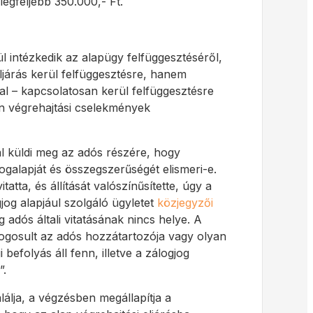
legfeljebb 350.000,- Ft.
intézkedik az alapügy felfüggesztéséről,
ljárás kerül felfüggesztésre, hanem
nnal – kapcsolatosan kerül felfüggesztésre
an végrehajtási cselekmények
al küldi meg az adós részére, hogy
jogalapját és összegszerűségét elismeri-e.
tta, és állítását valószínűsítette, úgy a
jog alapjául szolgáló ügyletet
közjegyzői
adós általi vitatásának nincs helye. A
gjogosult az adós hozzátartozója vagy olyan
efolyás áll fenn, illetve a zálogjog
”.
álja, a végzésben megállapítja a