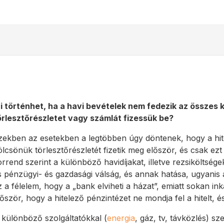
i történhet, ha a havi bevételek nem fedezik az összes ki
örlesztőrészletet vagy számlát fizessük be?
zekben az esetekben a legtöbben úgy döntenek, hogy a hitelin
ölcsönük törlesztőrészletét fizetik meg először, és csak ezt
orrend szerint a különböző havidíjakat, illetve rezsikölts
s pénzügyi- és gazdasági válság, és annak hatása, ugyanis 
z a félelem, hogy a „bank elviheti a házat”, emiatt sokan inká
lőször, hogy a hitelező pénzintézet ne mondja fel a hitelt, és
 különböző szolgáltatókkal (
energia
, gáz, tv, távközlés) 