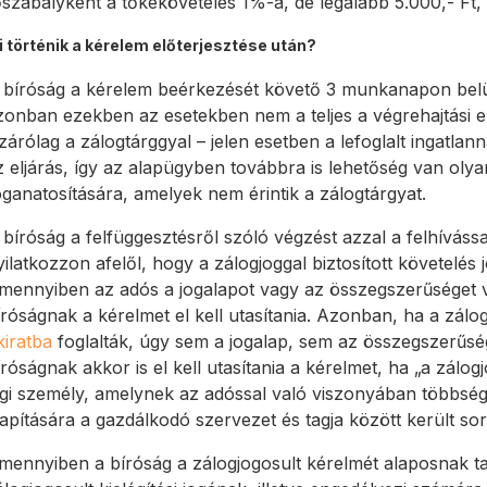
őszabályként a tőkekövetelés 1%-a, de legalább 5.000,- Ft, 
i történik a kérelem előterjesztése után?
 bíróság a kérelem beérkezését követő 3 munkanapon belül 
zonban ezekben az esetekben nem a teljes a végrehajtási e
izárólag a zálogtárggyal – jelen esetben a lefoglalt ingatla
z eljárás, így az alapügyben továbbra is lehetőség van oly
oganatosítására, amelyek nem érintik a zálogtárgyat.
 bíróság a felfüggesztésről szóló végzést azzal a felhíváss
yilatkozzon afelől, hogy a zálogjoggal biztosított követelés 
mennyiben az adós a jogalapot vagy az összegszerűséget vita
íróságnak a kérelmet el kell utasítania. Azonban, ha a zálog
kiratba
foglalták, úgy sem a jogalap, sem az összegszerűség 
íróságnak akkor is el kell utasítania a kérelmet, ha „a zálo
ogi személy, amelynek az adóssal való viszonyában többségi b
lapítására a gazdálkodó szervezet és tagja között került sor
mennyiben a bíróság a zálogjogosult kérelmét alaposnak tal