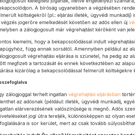
álogjogosult kielégítési jogának, illetve engedélyezi számára
ekapcsolódjon. A bíróság ugyanebben a végzésében rendelk
elmerült költségekről (pl.: eljárási illeték, ügyvédi munkadíj
 végzés jogerőre emelkedését követően az adós ellen új
vé
melyben a zálogjogosult már végrehajtást kérőként van jele
ontos kiemelni, hogy a bekapcsolódással indult végrehajtás
lapügyhöz, függ annak sorsától. Amennyiben például az alap
álogjogosult végrehajtási eljárása is szünetel, ha pedig az
lőtt megfizeti a tartozását és ennek következtében az alap
ljárása kizárólag a bekapcsolódással felmerült költségekre 
sszefoglalva
gy zálogjoggal terhelt ingatlan
végrehajtási eljárásban
történ
elenthet az adósnak (például: illeték, ügyvédi munkadíj, egyéb
ngatlan elárverezésének valószínűsége is megnő. Adós sze
öveteléseket jogi útra tereljék, különösképpen az olyan eset
efoglalására is sor kerület, mert az csak tovább súlyosbíthat