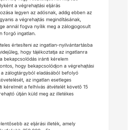
lyként a végrehajtási eljárás
artozása legyen az adósnak, addig ebben az
gyanis a végrehajtás megindításának,
ge annál fogva nyílik meg a zálogjogosult
 forgó ingatlan.
teles értesíteni az ingatlan-nyilvántartásba
yidejűleg, hogy tájékoztatja az ingatlanra
 a bekapcsolódás iránti kérelem
fontos, hogy bekapcsolódjon a végrehajtási
 a zálogtárgyból eladásából befolyó
vetelését, az ingatlan esetleges
 kérelmét a felhívás átvételét követő 15
ehajtó útján küld meg az illetékes
entősebb az eljárási illeték, amely