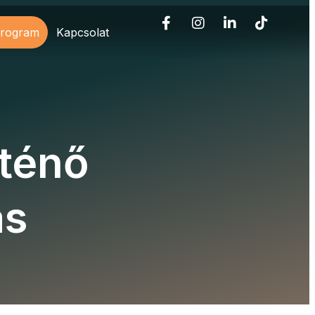
program
Kapcsolat
rténő
ás