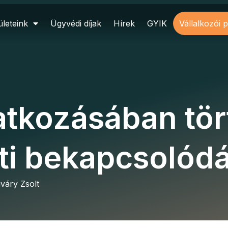
leteink
Ügyvédi díjak
Hírek
GYIK
Vállalkozói 
atkozásában tö
ti bekapcsolód
jváry Zsolt