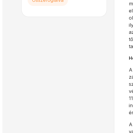
Összefoglalva
m
e
o
i
a
t
t
H
z
s
v
1
i
é
A
v