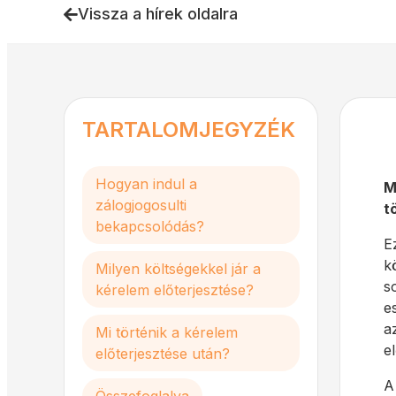
Vissza a hírek oldalra
TARTALOMJEGYZÉK
Hogyan indul a
M
zálogjogosulti
t
bekapcsolódás?
E
k
Milyen költségekkel jár a
s
kérelem előterjesztése?
e
a
Mi történik a kérelem
e
előterjesztése után?
A