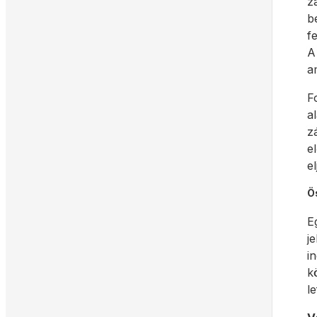
z
b
f
A
a
F
a
z
e
e
Ö
E
j
i
k
l