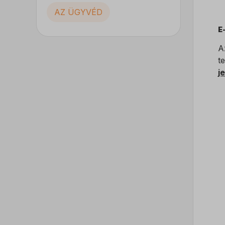
AZ ÜGYVÉD
E
A
t
j