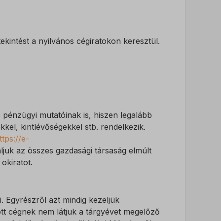
ekintést a nyilvános cégiratokon keresztül.
 pénzügyi mutatóinak is, hiszen legalább
el, kintlévőségekkel stb. rendelkezik.
ttps://e-
áljuk az összes gazdasági társaság elmúlt
okiratot.
 Egyrészről azt mindig kezeljük
dott cégnek nem látjuk a tárgyévet megelőző