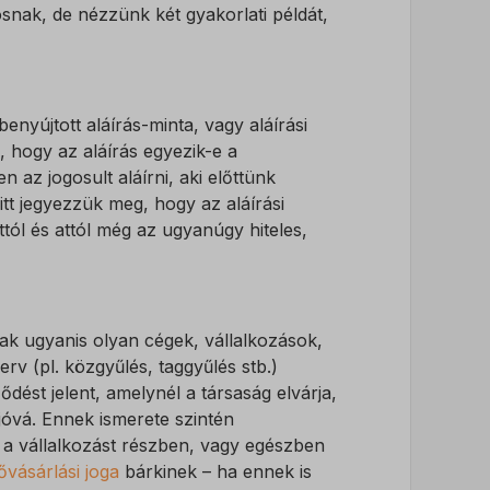
osnak, de nézzünk két gyakorlati példát,
ek nem
benyújtott aláírás-minta, vagy aláírási
, hogy az aláírás egyezik-e a
 az jogosult aláírni, aki előttünk
itt jegyezzük meg, hogy az aláírási
tól és attól még az ugyanúgy hiteles,
nak ugyanis olyan cégek, vállalkozások,
v (pl. közgyűlés, taggyűlés stb.)
dést jelent, amelynél a társaság elvárja,
óvá. Ennek ismerete szintén
 a vállalkozást részben, vagy egészben
ővásárlási joga
bárkinek – ha ennek is