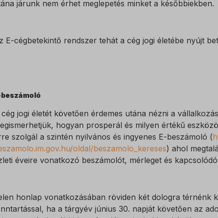
tána járunk nem érhet meglepetés minket a későbbiekben.
_c
bs
z E-cégbetekintő rendszer tehát a cég jogi életébe nyújt bet
-beszámoló
 cég jogi életét követően érdemes utána nézni a vállalkozás
egismerhetjük, hogyan prosperál és milyen értékű eszközökk
rre szolgál a szintén nyilvános és ingyenes E-beszámoló (
h
eszamolo.im.gov.hu/oldal/beszamolo_kereses
) ahol megtal
zleti éveire vonatkozó beszámolót, mérleget és kapcsolódó 
elen honlap vonatkozásában röviden két dologra térnénk ki.
enntartással, ha a tárgyév június 30. napját követően az a