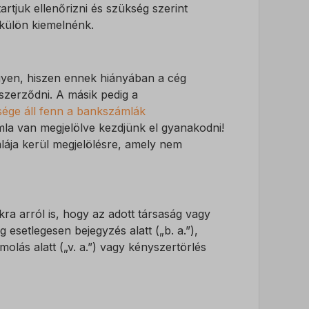
tjuk ellenőrizni és szükség szerint
 külön kiemelnénk.
gyen, hiszen ennek hiányában a cég
szerződni. A másik pedig a
sége áll fenn a bankszámlák
la van megjelölve kezdjünk el gyanakodni!
lája kerül megjelölésre, amely nem
ra arról is, hogy az adott társaság vagy
ág esetlegesen bejegyzés alatt („b. a.”),
zámolás alatt („v. a.”) vagy kényszertörlés