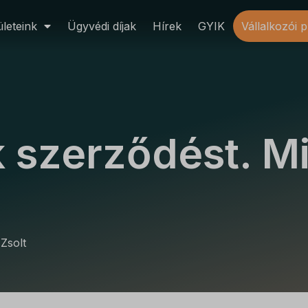
leteink
Ügyvédi díjak
Hírek
GYIK
Vállalkozói 
k szerződést. M
 Zsolt