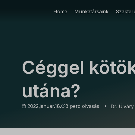
Home
Munkatársaink
Szakterü
CÉGÜGYEK
SZERZŐDÉSEK
Céggel kötö
utána?
2022.január.18.
8 perc olvasás
Dr. Újváry