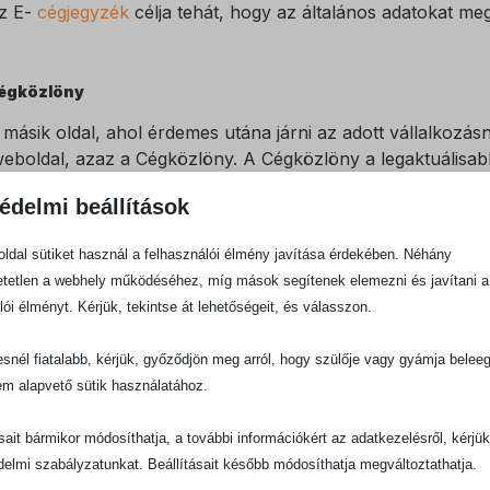
z E-
cégjegyzék
célja tehát, hogy az általános adatokat me
égközlöny
 másik oldal, ahol érdemes utána járni az adott vállalkozá
eboldal, azaz a Cégközlöny. A Cégközlöny a legaktuálisabb
öveti végig. Itt találhatunk először információt arról, ha e
édelmi beállítások
elszámolási, csőd-, vagy
végelszámolási
eljárás indul. Tény
ekerülnek magába az E-cégjegyzékbe is, de például sokszor
ldal sütiket használ a felhasználói élmény javítása érdekében. Néhány
ddigra mondjuk határidőt mulasztunk egy eljárásban.
tetlen a webhely működéséhez, míg mások segítenek elemezni és javítani a
lói élményt. Kérjük, tekintse át lehetőségeit, és válasszon.
 Cégközlöny célja, hogy megjelenítse az egyes cégekkel ka
snél fiatalabb, kérjük, győződjön meg arról, hogy szülője vagy gyámja belee
datváltozásokat. Itt teszik közzé először és itt következő 
em alapvető sütik használatához.
égekkel kapcsolatban milyen változások következtek be. Érd
artnerre.
ásait bármikor módosíthatja, a további információkért az adatkezelésről, kérjü
delmi szabályzatunkat. Beállításait később módosíthatja megváltoztathatja.