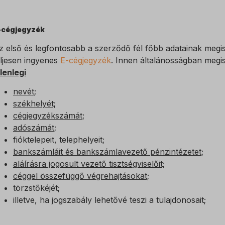
-cégjegyzék
z első és legfontosabb a szerződő fél főbb adatainak megis
eljesen ingyenes
E-cégjegyzék
. Innen általánosságban megi
elenlegi
nevét;
székhelyét;
cégjegyzékszámát;
adószámát;
fióktelepeit, telephelyeit;
bankszámláit és bankszámlavezető pénzintézetet
;
aláírásra jogosult vezető tisztségviselőit;
céggel összefüggő végrehajtásokat;
törzstőkéjét;
illetve, ha jogszabály lehetővé teszi a tulajdonosait;