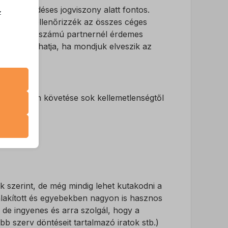
 szerződéses jogviszony alatt fontos.
z
 hetente ellenőrizzék az összes céges
.
őség, de kisszámú partnernél érdemes
befolyásolhatja, ha mondjuk elveszik az
ák.
zek a
ek nyomon követése sok kellemetlenségtől
k
atba
e szabott
k szerint, de még mindig lehet kutakodni a
böző
alakított és egyebekben nagyon is hasznos
, de ingyenes és arra szolgál, hogy a
főbb szerv döntéseit tartalmazó iratok stb.)