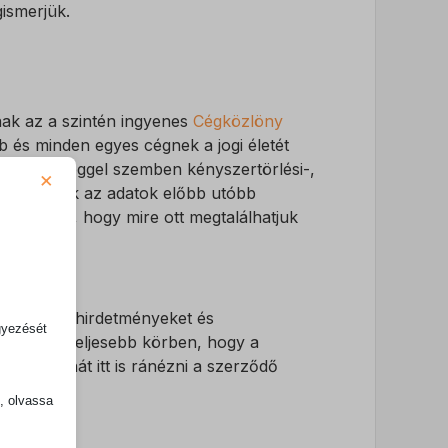
gismerjük.
snak az a szintén ingyenes
Cégközlöny
 és minden egyes cégnek a jogi életét
setleg egy céggel szemben kényszertörlési-,
×
, hogy ezek az adatok előbb utóbb
 megesik, hogy mire ott megtalálhatjuk
pcsolatos hirdetményeket és
gyezését
nyomon legteljesebb körben, hogy a
emes tehát itt is ránézni a szerződő
k, olvassa