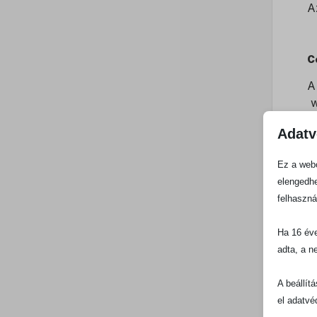
A
C
A
w
k
Adatv
f
b
Ez a webo
a
elengedhe
felhaszná
A
Ha 16 éve
a
adta, a n
c
p
A beállít
el adatvé