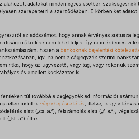
z aláhúzott adatokat minden egyes esetben szükségesnek tar
elyesen szerepeltetni a szerződésben. E körben két adatot
gyrészről az adószámot, hogy annak érvényes státusza le
azdasági működése nem lehet teljes, így nem érdemes vele 
ankszámlaszám, hiszen a
bankoknak bejelentési kötelezett
onatkozásában, így, ha nem a cégjegyzék szerinti bankszám
em ritka, hogy az ügyvezető, vagy tag, vagy rokonuk szám
zabályos és emellett kockázatos is.
 fentieken túl továbbá a cégjegyzék ad információt számunk
agja ellen indult-e
végrehajtási eljárás
, illetve, hogy a társas
sődeljárás alatt („cs. a.”), felszámolás alatt („f. a.”), végels
att („kt. a”) áll-e.