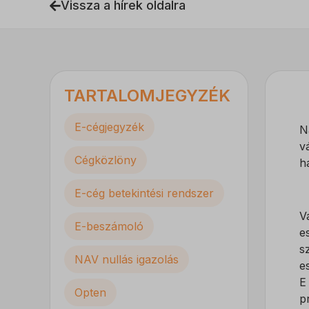
Vissza a hírek oldalra
TARTALOMJEGYZÉK
E-cégjegyzék
N
v
Cégközlöny
h
E-cég betekintési rendszer
V
E-beszámoló
e
s
NAV nullás igazolás
e
E
Opten
p