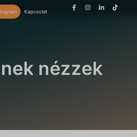
program
Kapcsolat
inek nézzek