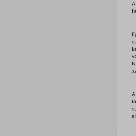
A
h
E
g
b
v
N
s
A
t
c
al