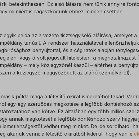
 szolgáltatások
árki betekinthessen. Ez első látásra nem tűnik annyira font
ategória minden olyan sütit, domaint és szolgáltatást magában foglal, amely
ings-*
ogy mi miért is ragaszkodunk ehhez minden esetben.
nak a megadott kategóriákba, vagy amelyeket nem kategorizáltak.
ings-time-*
Részletek megjelenítése
z egyik példa az a vezető tisztségviselő aláírása, amelyet a 
w
ímpéldány tanúsít. A rendszer használatával ellenőrizhetjük
égbírósághoz benyújtottal, és a cégiratok alapján ténylegesen
egjelen, vagy ő volt jogosult hitelesíteni a meghatalmazást (
at_id
ímpéldány – mely közjegyzőnél készül – eltérhet a benyújtot
iszen a közjegyző meggyőződött az aláíró személyéről).
osthog
data2015jssdkcross
 másik példa maga a létesítő okirat ismeretéből fakad. Van
hol egy-egy szerződés megkötése a legfőbb döntéshozó szer
PT_Show_Hide_tmp
atározatához van kötve. Ez általában egy több milliós szerző
_WPT_TO
ogy annak megkötését a legfőbb döntéshozó szerv hagyja j
ellemetlenségektől védhet meg minket. De ide sorolható, ha
WPT_Show_Hide_tmp
eg akarjuk venni: a létesítő okiratból kiderül, hogy van-e
el
tGlobTipTmp