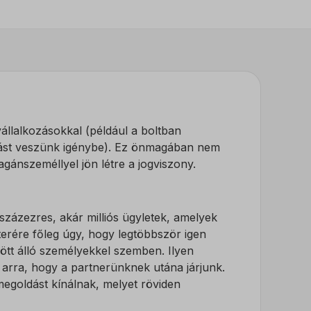
llalkozásokkal (például a boltban
atást veszünk igénybe). Ez önmagában nem
gánszeméllyel jön létre a jogviszony.
ázezres, akár milliós ügyletek, amelyek
terére főleg úgy, hogy legtöbbször igen
ött álló személyekkel szemben. Ilyen
 arra, hogy a partnerünknek utána járjunk.
megoldást kínálnak, melyet röviden