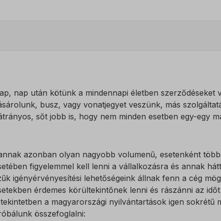
ap, nap után kötünk a mindennapi életben szerződéseket vá
ásárolunk, busz, vagy vonatjegyet veszünk, más szolgált
átrányos, sőt jobb is, hogy nem minden esetben egy-egy ma
annak azonban olyan nagyobb volumenű, esetenként többsz
setében figyelemmel kell lenni a vállalkozásra és annak hát
zűk igényérvényesítési lehetőségeink állnak fenn a cég mög
setekben érdemes körültekintőnek lenni és rászánni az időt
 tekintetben a magyarországi nyilvántartások igen sokrétű 
róbálunk összefoglalni: