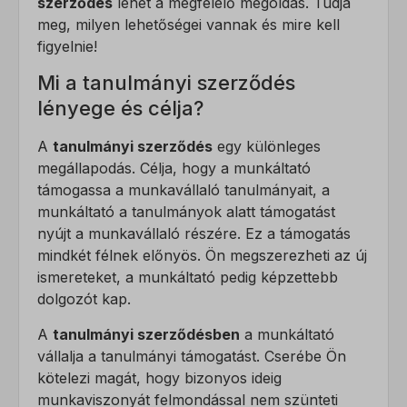
szerződés
lehet a megfelelő megoldás. Tudja
meg, milyen lehetőségei vannak és mire kell
figyelnie!
Mi a tanulmányi szerződés
lényege és célja?
A
tanulmányi szerződés
egy különleges
megállapodás. Célja, hogy a munkáltató
támogassa a munkavállaló tanulmányait, a
munkáltató a tanulmányok alatt támogatást
nyújt a munkavállaló részére. Ez a támogatás
mindkét félnek előnyös. Ön megszerezheti az új
ismereteket, a munkáltató pedig képzettebb
dolgozót kap.
A
tanulmányi szerződésben
a munkáltató
vállalja a tanulmányi támogatást. Cserébe Ön
kötelezi magát, hogy bizonyos ideig
munkaviszonyát felmondással nem szünteti