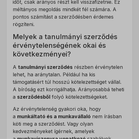
időt, csak arányos részt kell visszafizetnie. Ez
méltányos megoldás mindkét fél számára. A
pontos számítást a szerződésben érdemes
rögzíteni.
Melyek a tanulmányi szerződés
érvénytelenségének okai és
következményei?
A
tanulmányi szerződés
részben érvénytelen
lehet, ha aránytalan. Például ha kis
támogatásért túl hosszú kötelezettséget vállal.
A bíróság ezt korrigálhatja. Arányosabbá teheti
a
szerződésből
folyó kötelezettségeket.
Az érvénytelenség gyakori oka, hogy
a
munkáltató és a munkavállaló
nem írásban
köti meg a szerződést. Vagy olyan
kedvezményeket ígérnek, amelyek
a
munkaviszonyra vonatkozó
szabályok