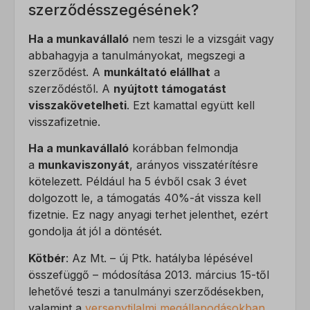
Részletek megjelenítése
wp-settings-*
szerződésszegésének?
visitor
Egyéb szolgáltatások
wp-settings-time-*
Ez a kategória minden olyan sütit, domaint és szolgáltatást
Ha a munkavállaló
nem teszi le a vizsgáit vagy
_fbc
magában foglal, amelyek nem tartoznak a megadott kategóriákba,
abbahagyja a tanulmányokat, megszegi a
_fbp
vagy amelyeket nem kategorizáltak.
szerződést. A
munkáltató elállhat
a
szerződéstől. A
nyújtott támogatást
_gcl_au
Részletek megjelenítése
visszakövetelheti
. Ezt kamattal együtt kell
_gcl_aw
visszafizetnie.
_dd_s
_gcl_gs
Ha a munkavállaló
korábban felmondja
amp_*
a
munkaviszonyát
, arányos visszatérítésre
fluentchat_id
kötelezett. Például ha 5 évből csak 3 évet
dolgozott le, a támogatás 40%-át vissza kell
perf_*
fizetnie. Ez nagy anyagi terhet jelenthet, ezért
ph_*_posthog
gondolja át jól a döntését.
sensorsdata2015jssdkcross
Kötbér
: Az Mt. – új Ptk. hatályba lépésével
SL_GWPT_Show_Hide_tmp
összefüggő – módosítása 2013. március 15-től
lehetővé teszi a tanulmányi szerződésekben,
SLO_G_WPT_TO
valamint a
versenytilalmi megállapodásokban
,