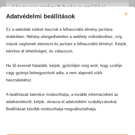
Hogyan számít bele a szülési
×
szabadság a szerződéses
Adatvédelmi beállítások
időszakba?
Ez a weboldal sütiket használ a felhasználói élmény javítása
A
szülési szabadság
és más szabadságok is
érdekében. Néhány elengedhetetlen a webhely működéséhez, míg
beleszámítanak a kötelező időbe. Ez azt jelenti,
mások segítenek elemezni és javítani a felhasználói élményt. Kérjük,
hogy ezekben az időszakokban is teljesíti
tekintse át lehetőségeit, és válasszon.
a
kötelezettség
ét. Nem kell ezért
hosszabbítani a szerződést. A szabadság ideje
Ha 16 évesnél fiatalabb, kérjük, győződjön meg arról, hogy szülője
nem „elveszett” idő.
vagy gyámja beleegyezését adta, a nem alapvető sütik
használatához.
Az
igénybe vett
fizetés nélküli
szabadság
első hat hónapja is beleszámít ebbe
A beállításait bármikor módosíthatja, a további információkért az
az időbe. A
felek
megállapodhatnak másképp is
adatkezelésről, kérjük, olvassa el adatvédelmi szabályzatunkat.
erről. De ha nem szabályozzák külön, akkor
Beállításait később módosíthatja megváltoztathatja.
ezek az időszakok beszámítanak. Ez segíti a
családtervezést és a
munkaviszony
stabilitását.
Ne feledje, hogy ha bizonyos típusú sütik, vagy szolgáltatások
letiltása mellett dönt, az befolyásolhatja a webhely által nyújtott
Mikor szegi meg a munkáltató a