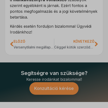
szerint egyébként is járnak. Ezért fontos a
pontos megfogalmazás és a jogi követelmények
betartása.
Kérdés esetén forduljon bizalommal Ügyvédi
Irodánkhoz!
ELŐZŐ
KÖVETKEZŐ
Versenytilalmi megállapodás: a megfelelő ellenérték lényege
Céggel kötök szerződést. Minek nézzek utána?
Segítségre van szüksége?
Keresse irodánkat bizalommal!
Konzultáció kérése