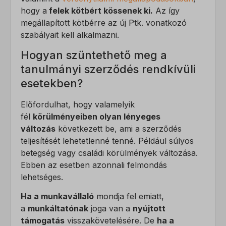
SLO_GWPT_Show_Hide_tmp
hogy a
felek kötbért kössenek ki.
Az így
megállapított kötbérre az új Ptk. vonatkozó
SLO_wptGlobTipTmp
szabályait kell alkalmazni.
ssm_au_c
Hogyan szüntethető meg a
ucp_tabs
tanulmányi szerződés rendkívüli
esetekben?
Előfordulhat, hogy valamelyik
fél
körülményeiben olyan lényeges
változás
következett be, ami a szerződés
teljesítését lehetetlenné tenné. Például súlyos
betegség vagy családi körülmények változása.
Ebben az esetben azonnali felmondás
lehetséges.
Ha a munkavállaló
mondja fel emiatt,
a
munkáltatónak
joga van a
nyújtott
támogatás
visszakövetelésére. De
ha a