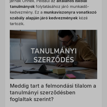
járnak Önnek. Például az
általános iskolai
tanulmányok
folytatásához járó munkaidő-
kedvezmény. Ez a
munkaviszonyra vonatkozó
szabály alapján járó kedvezmények
közé
tartozik.
Meddig tart a felmondási tilalom a
tanulmányi szerződésben
foglaltak szerint?