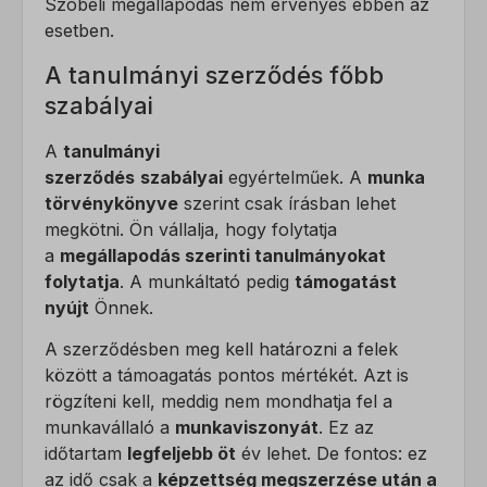
Szóbeli megállapodás nem érvényes ebben az
esetben.
A tanulmányi szerződés főbb
szabályai
A
tanulmányi
szerződés
szabályai
egyértelműek. A
munka
törvénykönyve
szerint csak írásban lehet
megkötni. Ön vállalja, hogy folytatja
a
megállapodás szerinti tanulmányokat
folytatja
. A munkáltató pedig
támogatást
nyújt
Önnek.
A szerződésben meg kell határozni a felek
között a támoagatás pontos mértékét. Azt is
rögzíteni kell, meddig nem mondhatja fel a
munkavállaló a
munkaviszonyát
. Ez az
időtartam
legfeljebb öt
év lehet. De fontos: ez
az idő csak a
képzettség megszerzése után a