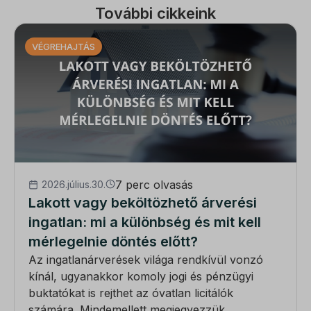
További cikkeink
VÉGREHAJTÁS
7 perc olvasás
2026.július.30.
Lakott vagy beköltözhető árverési
ingatlan: mi a különbség és mit kell
mérlegelnie döntés előtt?
Az ingatlanárverések világa rendkívül vonzó
kínál, ugyanakkor komoly jogi és pénzügyi
buktatókat is rejthet az óvatlan licitálók
számára. Mindemellett megjegyezzük,...