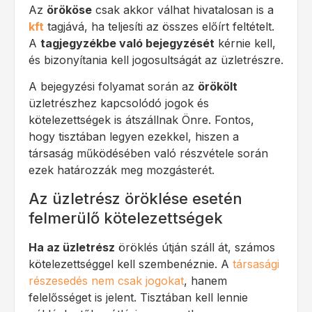
Az
örököse
csak akkor válhat hivatalosan is a
kft
tagjává, ha teljesíti az összes előírt feltételt.
A
tagjegyzékbe való bejegyzését
kérnie kell,
és bizonyítania kell jogosultságát az üzletrészre.
A bejegyzési folyamat során az
örökölt
üzletrészhez kapcsolódó jogok és
kötelezettségek is átszállnak Önre. Fontos,
hogy tisztában legyen ezekkel, hiszen a
társaság működésében való részvétele során
ezek határozzák meg mozgásterét.
Az üzletrész öröklése esetén
felmerülő kötelezettségek
Ha az üzletrész
öröklés útján száll át, számos
kötelezettséggel kell szembenéznie. A
társasági
részesedés nem csak jogokat
, hanem
felelősséget is jelent. Tisztában kell lennie