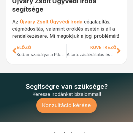
Újváry Zsolt Ügyvédi Iroda
segítsége
Az
Újváry Zsolt Ügyvédi Iroda
cégalapítás,
cégmódosítás, valamint öröklés esetén is áll a
rendelkezésére. Mi megoldjuk a jogi problémáit!
ELŐZŐ
KÖVETKEZŐ
Kötbér szabályai a Ptk. alapján
A tartozásátvállalás és szerződésátruházás a PTK hatodik könyv alapján
Segítségre van szüksége?
Keresse irodánkat bizalommal!
Konzultáció kérése