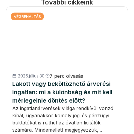
További cikkeink
VÉGREHAJTÁS
7 perc olvasás
2026.július.30.
Lakott vagy beköltözhető árverési
ingatlan: mi a különbség és mit kell
mérlegelnie döntés előtt?
Az ingatlanárverések világa rendkívül vonzó
kínál, ugyanakkor komoly jogi és pénzügyi
buktatókat is rejthet az óvatlan licitálók
számára. Mindemellett megjegyezzük,...