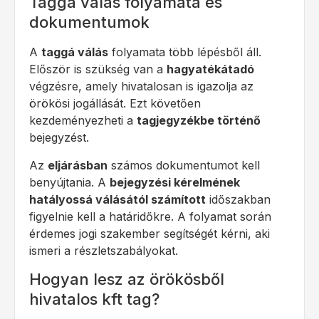
Taggá válás folyamata és
dokumentumok
A
taggá válás
folyamata több lépésből áll.
Először is szükség van a
hagyatékátadó
végzésre, amely hivatalosan is igazolja az
örökösi jogállását. Ezt követően
kezdeményezheti a
tagjegyzékbe történő
bejegyzést.
Az
eljárásban
számos dokumentumot kell
benyújtania. A
bejegyzési kérelmének
hatályossá válásától számított
időszakban
figyelnie kell a határidőkre. A folyamat során
érdemes jogi szakember segítségét kérni, aki
ismeri a részletszabályokat.
Hogyan lesz az örökösből
hivatalos kft tag?