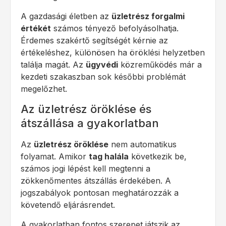
A gazdasági életben az
üzletrész forgalmi
értékét
számos tényező befolyásolhatja.
Érdemes szakértő segítségét kérnie az
értékeléshez, különösen ha öröklési helyzetben
találja magát. Az
ügyvédi
közreműködés már a
kezdeti szakaszban sok későbbi problémát
megelőzhet.
Az üzletrész öröklése és
átszállása a gyakorlatban
Az
üzletrész öröklése
nem automatikus
folyamat. Amikor
tag halála
következik be,
számos jogi lépést kell megtenni a
zökkenőmentes átszállás érdekében. A
jogszabályok pontosan meghatározzák a
követendő eljárásrendet.
A gyakorlatban fontos szerepet játszik az