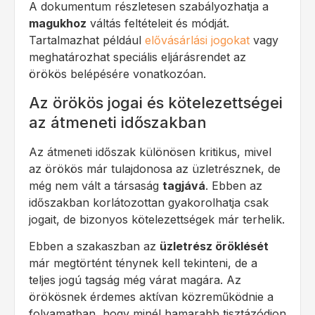
A dokumentum részletesen szabályozhatja a
magukhoz
váltás feltételeit és módját.
Tartalmazhat például
elővásárlási jogokat
vagy
meghatározhat speciális eljárásrendet az
örökös belépésére vonatkozóan.
Az örökös jogai és kötelezettségei
az átmeneti időszakban
Az átmeneti időszak különösen kritikus, mivel
az örökös már tulajdonosa az üzletrésznek, de
még nem vált a társaság
tagjává
. Ebben az
időszakban korlátozottan gyakorolhatja csak
jogait, de bizonyos kötelezettségek már terhelik.
Ebben a szakaszban az
üzletrész öröklését
már megtörtént ténynek kell tekinteni, de a
teljes jogú tagság még várat magára. Az
örökösnek érdemes aktívan közreműködnie a
folyamatban, hogy minél hamarabb tisztázódjon