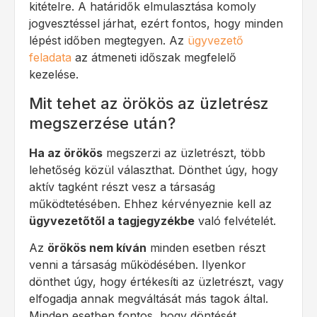
kitételre. A határidők elmulasztása komoly
jogvesztéssel járhat, ezért fontos, hogy minden
lépést időben megtegyen. Az
ügyvezető
feladata
az átmeneti időszak megfelelő
kezelése.
Mit tehet az örökös az üzletrész
megszerzése után?
Ha az örökös
megszerzi az üzletrészt, több
lehetőség közül választhat. Dönthet úgy, hogy
aktív tagként részt vesz a társaság
működtetésében. Ehhez kérvényeznie kell az
ügyvezetőtől a tagjegyzékbe
való felvételét.
Az
örökös nem kíván
minden esetben részt
venni a társaság működésében. Ilyenkor
dönthet úgy, hogy értékesíti az üzletrészt, vagy
elfogadja annak megváltását más tagok által.
Minden esetben fontos, hogy döntését