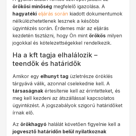
örökösi minőség
megfelelő igazolása. A
hagyatéki
eljárás során
kiadott dokumentumok
nélkülözhetetlenek lesznek a későbbi
ügyintézés során. Érdemes már az eljárás
kezdetén tisztázni, hogy Ön mint
örökös
milyen
jogokkal és kötelezettségekkel rendelkezik.
Ha a kft tagja elhalálozik –
teendők és határidők
Amikor egy
elhunyt tag
üzletrésze öröklés
tárgyává válik, azonnal cselekednie kell. A
társaságnak
értesítenie kell az érintetteket, és
meg kell kezdeni az átszállással kapcsolatos
ügyintézést. A jogszabályok szigorú határidőket
írnak elő.
Az
örökhagyó
halálát követően figyelnie kell a
jogvesztő határidőn belül nyilatkoznak