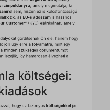
ási címpéldányra
, amely megmutatja, ki
zámról
sem, hiszen ez is kulcsfontosságú
lalkozik, az
EU-s adószám
is hasznos
ur Customer
” (KYC) eljárásának, amely
adályokat gördítsenek Ön elé, hanem hogy
doljon úgy erre a folyamatra, mint egy
. Ha minden szükséges dokumentumot
n lezajlik, így hamarosan élvezheti a
la költségei:
 kiadások
e azzal, hogy ez bizonyos
költségekkel
jár.