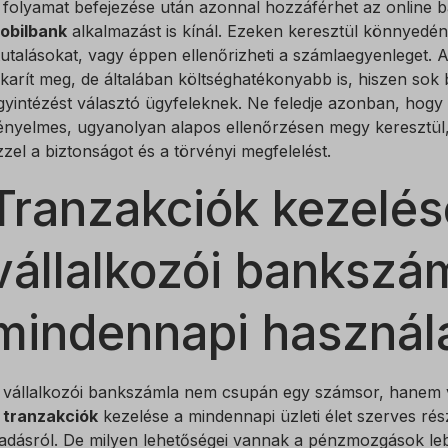
 folyamat befejezése után azonnal hozzáférhet az online ba
obilbank
alkalmazást is kínál. Ezeken keresztül könnyedén 
_c
tutalásokat, vagy éppen ellenőrizheti a számlaegyenleget. 
bs
akarít meg, de általában költséghatékonyabb is, hiszen so
gyintézést választó ügyfeleknek. Ne feledje azonban, hogy 
ényelmes, ugyanolyan alapos ellenőrzésen megy keresztül, 
zzel a biztonságot és a törvényi megfelelést.
Tranzakciók kezelés
vállalkozói bankszá
mindennapi használ
 vállalkozói bankszámla nem csupán egy számsor, hanem v
A
tranzakciók
kezelése a mindennapi üzleti élet szerves rés
iadásról. De milyen lehetőségei vannak a pénzmozgások le