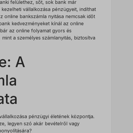
nki felülethez, sőt, sok bank már
kezelheti vállalkozása pénzügyeit, indíthat
Az online bankszámla nyitása nemcsak időt
k bank kedvezményeket kínál az online
bár az online folyamat gyors és
mint a személyes számlanyitás, biztosítva
e: A
mla
ata
állalkozása pénzügyi életének központja.
ze, legyen szó akár bevételről vagy
bonyolítására?