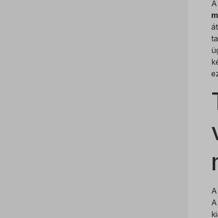
A
m
ssm_au
á
ucp_ta
t
ü
k
e
A
k