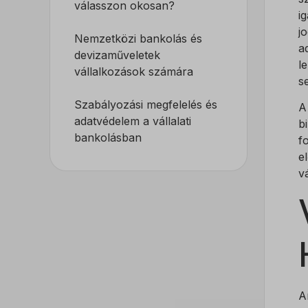
válasszon okosan?
i
j
Nemzetközi bankolás és
a
devizaműveletek
l
vállalkozások számára
s
Szabályozási megfelelés és
A
adatvédelem a vállalati
b
bankolásban
f
e
v
A