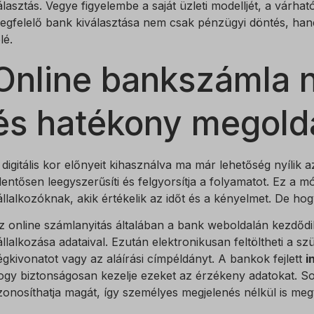
 szolgáltatások
álasztás. Vegye figyelembe a saját üzleti modelljét, a várható
ategória minden olyan sütit, domaint és szolgáltatást magában foglal, amely
ings-*
egfelelő bank kiválasztása nem csak pénzügyi döntés, hanem
nak a megadott kategóriákba, vagy amelyeket nem kategorizáltak.
lé.
ings-time-*
Részletek megjelenítése
Online bankszámla n
w
és hatékony megold
at_id
 digitális kor előnyeit kihasználva ma már lehetőség nyílik 
elentősen leegyszerűsíti és felgyorsítja a folyamatot. Ez 
osthog
állalkozóknak, akik értékelik az időt és a kényelmet. De h
data2015jssdkcross
z online számlanyitás általában a bank weboldalán kezdődik
PT_Show_Hide_tmp
állalkozása adataival. Ezután elektronikusan feltöltheti a 
égkivonatot vagy az aláírási címpéldányt. A bankok fejlett
i
_WPT_TO
ogy biztonságosan kezelje ezeket az érzékeny adatokat. So
WPT_Show_Hide_tmp
zonosíthatja magát, így személyes megjelenés nélkül is meg
tGlobTipTmp