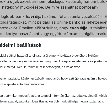
zek a
díjak
azonban nem felesleges kiadások, hanem befekte
s hatékony működésébe. De mire számíthat pontosan?
 legtöbb bank
havi díjat
számol fel a számla vezetéséért. E
zolgáltatásokat, mint például az online bankolás lehetősé
ranzakciót. Emellett előfordulhat, hogy
éves díjjal
is találko
ankkártya használatát vagy egyéb prémium szolgáltatásokat
ankonként változhatnak, így érdemes több ajánlatot összeha
édelmi beállítások
ontos megjegyezni, hogy a díjak mellett egyéb költségek is 
ranzakciós díjak, a készpénzfelvétel költségei vagy a nemzet
ldal sütiket használ a felhasználói élmény javítása érdekében. Néhány
igyelembe, amikor a vállalkozása pénzügyi terveit készíti. 
tetlen a webhely működéséhez, míg mások segítenek elemezni és javítani a
űnhetnek, gondoljon arra, hogy cserébe professzionális pén
lói élményt. Kérjük, tekintse át lehetőségeit, és válasszon.
állalkozása számára. Hosszú távon ez a befektetés bőven
enedzsment és a megbízható banki háttér formájában.
snél fiatalabb, kérjük, győződjön meg arról, hogy szülője vagy gyámja belee
em alapvető sütik használatához.
OTP Bank, K&H Bank
ásait bármikor módosíthatja, a további információkért az adatkezelésről, kérjü
Bank: Vállalkozói aj
delmi szabályzatunkat. Beállításait később módosíthatja megváltoztathatja.