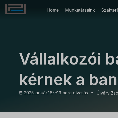
Home
Munkatársaink
Szakterü
CÉGÜGYEK
Vállalkozói 
kérnek a ban
2025.január.16.
13 perc olvasás
Újváry Zso