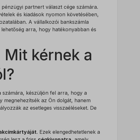
 pénzügyi partnert választ cége számára.
bevételek és kiadások nyomon követésében,
hozatalában. A vállalkozói bankszámla
 lehetőség arra, hogy hatékonyabban és
 Mit kérnek a
l?
 számára, készüljön fel arra, hogy a
gy megnehezítsék az Ön dolgát, hanem
dályozzák az esetleges visszaéléseket. De
lakcímkártyáját
. Ezek elengedhetetlenek a
ség lesz a friss
cégkivonatra
, amely