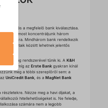
z
.
etkező lépés a megfelelő bank kiválasztása.
zek a
ásokat, de most koncentráljunk három
nk
ajánlataira. Mindhárom bank rendelkezik
, de ajánlataik között lehetnek jelentős
k
atba
line banking rendszerével tűnik ki. A
K&H
ól ismert, míg az
Erste Bank
gyakran kínál
kezzünk meg a többi szereplőről sem: a
 az
UniCredit Bank
, és a
MagNet Bank
e szabott
böző
a részletekre. Nézze meg a havi díjakat, a
llalkozói hitellehetőségeket is. Ne feledje,
állalkozása számára nem a legjobb