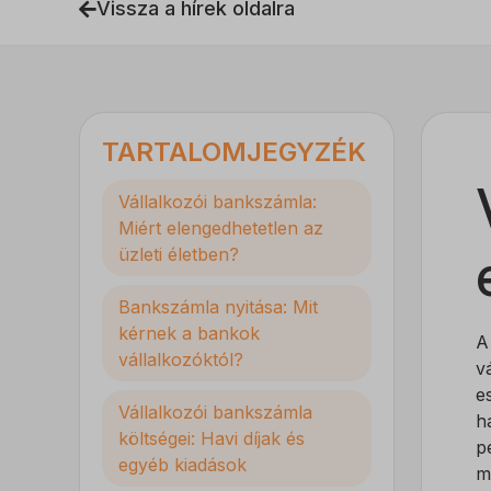
Vissza a hírek oldalra
TARTALOMJEGYZÉK
Vállalkozói bankszámla:
Miért elengedhetetlen az
üzleti életben?
Bankszámla nyitása: Mit
kérnek a bankok
vállalkozóktól?
v
e
Vállalkozói bankszámla
h
költségei: Havi díjak és
p
egyéb kiadások
m