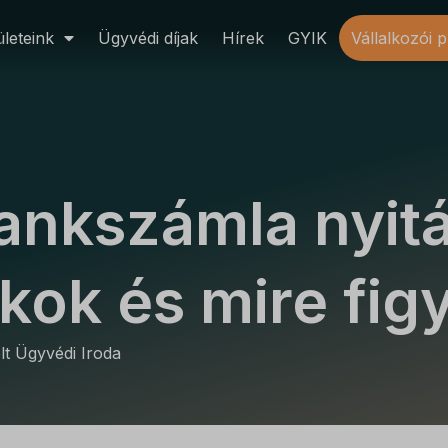
leteink
Ügyvédi díjak
Hírek
GYIK
Vállalkozói 
bankszámla nyitá
kok és mire fig
lt Ügyvédi Iroda