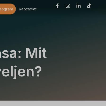
program
Kapcsolat
sa: Mit
yeljen?