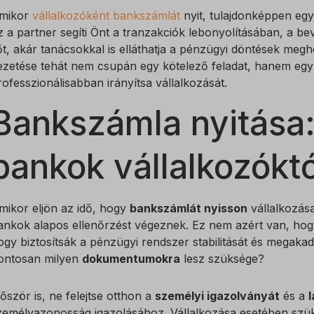
mikor
vállalkozóként bankszámlát
nyit, tulajdonképpen egy
z a partner segíti Önt a tranzakciók lebonyolításában, a 
őt, akár tanácsokkal is elláthatja a pénzügyi döntések meg
ezetése tehát nem csupán egy kötelező feladat, hanem egy
rofesszionálisabban irányítsa vállalkozását.
Bankszámla nyitása:
bankok vállalkozóktó
mikor eljön az idő, hogy
bankszámlát nyisson
vállalkozása
ankok alapos ellenőrzést végeznek. Ez nem azért van, ho
ogy biztosítsák a pénzügyi rendszer stabilitását és megaka
ontosan milyen
dokumentumokra
lesz szüksége?
lőször is, ne felejtse otthon a
személyi igazolványát
és a
zemélyazonosság igazolásához. Vállalkozása esetében szük