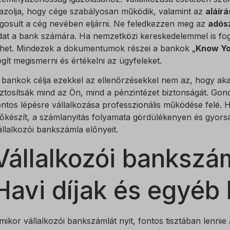
gazolja, hogy cége szabályosan működik, valamint az
aláír
ogosult a cég nevében eljárni. Ne feledkezzen meg az
adós
dat a bank számára. Ha nemzetközi kereskedelemmel is fog
ehet. Mindezek a dokumentumok részei a bankok „
Know Yo
egít megismerni és értékelni az ügyfeleket.
 bankok célja ezekkel az ellenőrzésekkel nem az, hogy ak
iztosítsák mind az Ön, mind a pénzintézet biztonságát. Gon
ontos lépésre vállalkozása professzionális működése felé
lőkészít, a számlanyitás folyamata gördülékenyen és gyorsa
állalkozói bankszámla előnyeit.
Vállalkozói bankszám
Havi díjak és egyéb
mikor vállalkozói bankszámlát nyit, fontos tisztában lenni