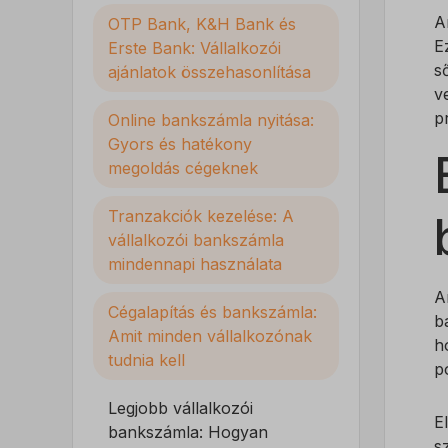
A
OTP Bank, K&H Bank és
E
Erste Bank: Vállalkozói
s
ajánlatok összehasonlítása
v
p
Online bankszámla nyitása:
Gyors és hatékony
megoldás cégeknek
Tranzakciók kezelése: A
vállalkozói bankszámla
mindennapi használata
A
Cégalapítás és bankszámla:
b
Amit minden vállalkozónak
h
tudnia kell
p
Legjobb vállalkozói
E
bankszámla: Hogyan
s