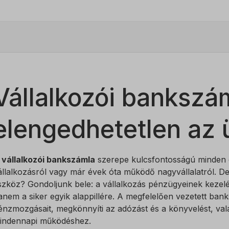
Vállalkozói bankszá
elengedhetetlen az ü
A
vállalkozói bankszámla
szerepe kulcsfontosságú minden c
állalkozásról vagy már évek óta működő nagyvállalatról. De
szköz? Gondoljunk bele: a vállalkozás pénzügyeinek kezelé
anem a siker egyik alappillére. A megfelelően vezetett bank
énzmozgásait, megkönnyíti az adózást és a könyvelést, vala
indennapi működéshez.