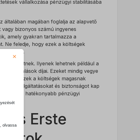
tések vállalkozása pénzügyi stabilitásába
z általában magában foglalja az alapvető
gét vagy bizonyos számú ingyenes
zik, amely gyakran tartalmazza a
. Ne feledje, hogy ezek a költségek
sonlítani.
×
felmerülhetnek. Ilyenek lehetnek például a
közi átutalások díjai. Ezeket mindig vegye
Bár elsőre ezek a költségek magasnak
zügyi szolgáltatásokat és biztonságot kap
 megtérül a hatékonyabb pénzügyi
gyezését
 és Erste
k, olvassa
ánlatok