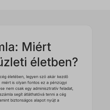
mla: Miért
zleti életben?
ég életében, legyen szó akár kezdő
 miért is olyan fontos ez a pénzügyi
se nem csak egy adminisztratív feladat,
számla segít átláthatóvá tenni a cég
mint biztonságos alapot nyújt a