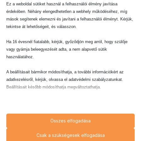
Ez a weboldal sütiket használ a felhasználói élmény javítása
A polgári peres eljárások tárgyában indult szakmai
érdekében. Néhány elengedhetetlen a webhely működéséhez, míg
cikksorozatunk következő témája a polgári
mások segítenek elemezni és javítani a felhasználói élményt. Kérjük,
eljárásban felmerülő költségek viselésének
tekintse át lehetőségeit, és válasszon.
szabályai. A polgári, büntető
Ha 16 évesnél fiatalabb, kérjük, győződjön meg arról, hogy szülője
TOVÁBB OLVASOM »
vagy gyámja beleegyezését adta, a nem alapvető sütik
használatához.
2022.07.27.
A beállításait bármikor módosíthatja, a további információkért az
adatkezelésről, kérjük, olvassa el adatvédelmi szabályzatunkat.
Beállításait később módosíthatja megváltoztathatja.
PERES ELJÁRÁS
Ne feledje, hogy ha bizonyos típusú sütik, vagy szolgáltatások
letiltása mellett dönt, az befolyásolhatja a webhely által nyújtott
élményét és az általunk kínált szolgáltatásokat.
Összes elfogadása
Alapvető
Csak a szükségesek elfogadása
Az alapvető sütik és szolgáltatások biztosítják az oldal megfelelő