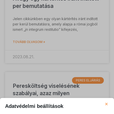
per bemutatása
Jelen cikkünkben egy olyan kártérítés iránt indított
per kerül bemutatásra, amely alapja a római jogból
ismert „jn integrum restitutio” kifejezés,
TOVÁBB OLVASOM »
2023.08.21.
PERES ELJÁRÁS
Peresköltség viselésének
szabályai, azaz milyen
költségekkel számoljak, ha peres
×
Adatvédelmi beállítások
eljárásban veszek részt?