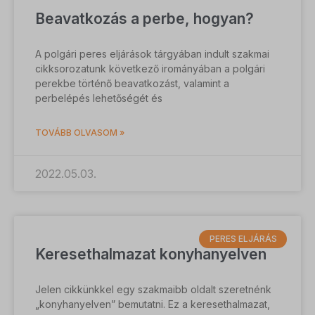
_fbp
vagy amelyeket nem kategorizáltak.
Beavatkozás a perbe, hogyan?
_gcl_au
Részletek megjelenítése
A polgári peres eljárások tárgyában indult szakmai
_gcl_aw
cikksorozatunk következő irományában a polgári
_dd_s
_gcl_gs
perekbe történő beavatkozást, valamint a
amp_*
perbelépés lehetőségét és
fluentchat_id
TOVÁBB OLVASOM »
perf_*
ph_*_posthog
2022.05.03.
sensorsdata2015jssdkcross
SL_GWPT_Show_Hide_tmp
PERES ELJÁRÁS
SLO_G_WPT_TO
Keresethalmazat konyhanyelven
SLO_GWPT_Show_Hide_tmp
Jelen cikkünkkel egy szakmaibb oldalt szeretnénk
SLO_wptGlobTipTmp
„konyhanyelven” bemutatni. Ez a keresethalmazat,