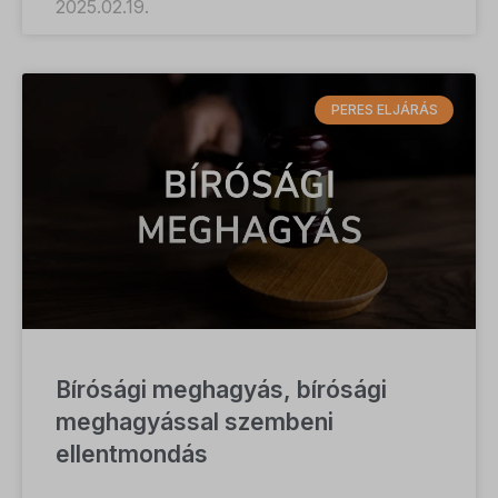
2025.02.19.
PERES ELJÁRÁS
Bírósági meghagyás, bírósági
meghagyással szembeni
ellentmondás