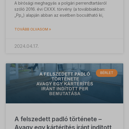
A bírósági meghagyás a polgári perrendtartásról
szóló 2016. évi CXXX. törvény (a továbbiakban:
„Pp„) alapján abban az esetben bocsátható ki,
TOVÁBB OLVASOM »
2024.04.17.
BÉRLET
A felszedett padló története –
Avagy egy kártérítés iránt indított