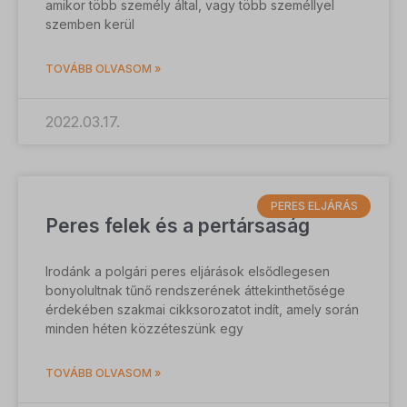
ssm_au_c
amikor több személy által, vagy több személlyel
szemben kerül
ucp_tabs
TOVÁBB OLVASOM »
2022.03.17.
PERES ELJÁRÁS
Peres felek és a pertársaság
Irodánk a polgári peres eljárások elsődlegesen
bonyolultnak tűnő rendszerének áttekinthetősége
érdekében szakmai cikksorozatot indít, amely során
minden héten közzéteszünk egy
TOVÁBB OLVASOM »