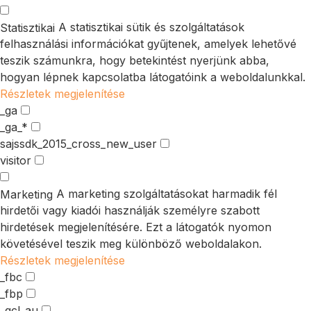
A statisztikai sütik és szolgáltatások
Statisztikai
felhasználási információkat gyűjtenek, amelyek lehetővé
teszik számunkra, hogy betekintést nyerjünk abba,
hogyan lépnek kapcsolatba látogatóink a weboldalunkkal.
Részletek megjelenítése
_ga
_ga_*
sajssdk_2015_cross_new_user
visitor
A marketing szolgáltatásokat harmadik fél
Marketing
hirdetői vagy kiadói használják személyre szabott
hirdetések megjelenítésére. Ezt a látogatók nyomon
követésével teszik meg különböző weboldalakon.
Részletek megjelenítése
_fbc
_fbp
_gcl_au