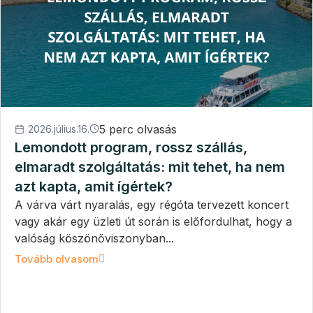
5 perc olvasás
2026.július.16.
Lemondott program, rossz szállás,
elmaradt szolgáltatás: mit tehet, ha nem
azt kapta, amit ígértek?
A várva várt nyaralás, egy régóta tervezett koncert
vagy akár egy üzleti út során is előfordulhat, hogy a
valóság köszönőviszonyban...
Tovább olvasom