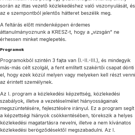
során az ittas vezető közlekedéshez való viszonyulását, és
az e szempontból jelentős hátteret beszélik meg.
A feltárás előtt mindenképpen érdemes
áttanulmányoznunk a KRESZ-t, hogy a „vizsgán” ne
érhessen minket meglepetés.
Programok
Programokból szintén 3 fajta van (I.-II.-III.), és mindegyik
más-más célt szolgál, a fent említett szakértői csapat dönti
el, hogy ezek közül melyen vagy melyeken kell részt venni
az érintett személynek.
Az I. program a közlekedési képzettség, közlekedési
szabályok, illetve a vezetéselmélet hiányosságainak
megszüntetésére, fejlesztésére irányul. Ez a program segít
a képzettségi hiányok csökkentésében, törekszik a helyes
közlekedési magatartásra nevelni, illetve a nem kívánatos
közlekedési berögződésektől megszabadulni. Az I.