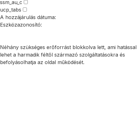
ssm_au_c
ucp_tabs
A hozzájárulás dátuma:
Eszközazonosító:
Összes elfogadása
Csak a szükségesek elfogadása
Beállítások mentése
Néhány szükséges erőforrást blokkolva lett, ami hatással
lehet a harmadik féltől származó szolgáltatásokra és
befolyásolhatja az oldal működését.
Szükséges sütik és szolgáltatások engedélyezése
Minden
süti és szolgáltatás engedélyezése