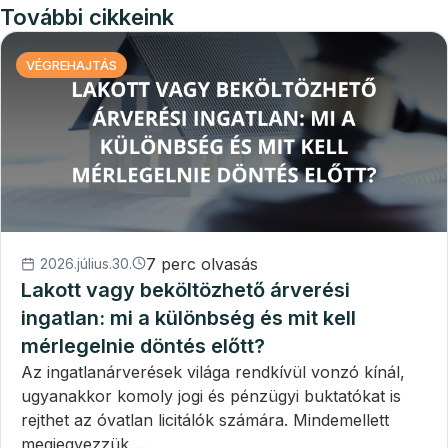
További cikkeink
VÉGREHAJTÁS
7 perc olvasás
2026.július.30.
Lakott vagy beköltözhető árverési
ingatlan: mi a különbség és mit kell
mérlegelnie döntés előtt?
Az ingatlanárverések világa rendkívül vonzó kínál,
ugyanakkor komoly jogi és pénzügyi buktatókat is
rejthet az óvatlan licitálók számára. Mindemellett
megjegyezzük,...