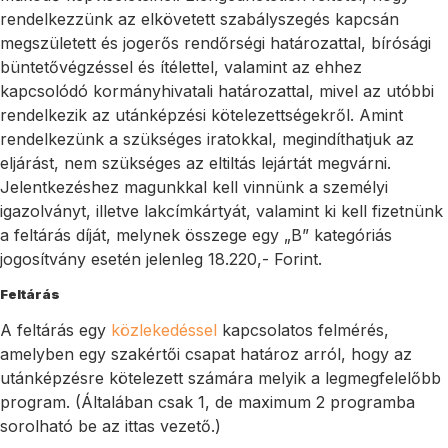
rendelkezzünk az elkövetett szabályszegés kapcsán
megszületett és jogerős rendőrségi határozattal, bírósági
büntetővégzéssel és ítélettel, valamint az ehhez
kapcsolódó kormányhivatali határozattal, mivel az utóbbi
rendelkezik az utánképzési kötelezettségekről. Amint
rendelkezünk a szükséges iratokkal, megindíthatjuk az
eljárást, nem szükséges az eltiltás lejártát megvárni.
Jelentkezéshez magunkkal kell vinnünk a személyi
igazolványt, illetve lakcímkártyát, valamint ki kell fizetnünk
a feltárás díját, melynek összege egy „B” kategóriás
jogosítvány esetén jelenleg 18.220,- Forint.
Feltárás
A feltárás egy
közlekedéssel
kapcsolatos felmérés,
amelyben egy szakértői csapat határoz arról, hogy az
utánképzésre kötelezett számára melyik a legmegfelelőbb
program. (Általában csak 1, de maximum 2 programba
sorolható be az ittas vezető.)