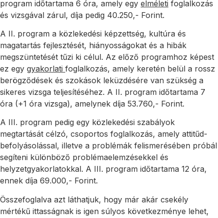
program időtartama 6 óra, amely egy
elméleti
foglalkozás
és vizsgával zárul, díja pedig 40.250,- Forint.
A II. program a közlekedési képzettség, kultúra és
magatartás fejlesztését, hiányosságokat és a hibák
megszüntetését tűzi ki célul. Az előző programhoz képest
ez egy
gyakorlati
foglalkozás, amely keretén belül a rossz
berögződések és szokások leküzdésére van szükség a
sikeres vizsga teljesítéséhez. A II. program időtartama 7
óra (+1 óra vizsga), amelynek díja 53.760,- Forint.
A III. program pedig egy közlekedési szabályok
megtartását célzó, csoportos foglalkozás, amely attitűd-
befolyásolással, illetve a problémák felismerésében próbál
segíteni különböző problémaelemzésekkel és
helyzetgyakorlatokkal. A III. program időtartama 12 óra,
ennek díja 69.000,- Forint.
Összefoglalva azt láthatjuk, hogy már akár csekély
mértékű ittasságnak is igen súlyos következménye lehet,