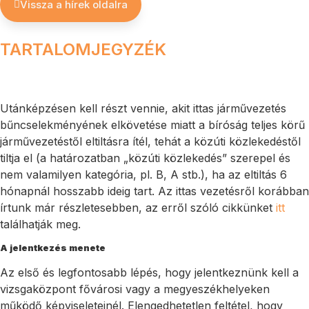
Vissza a hírek oldalra
TARTALOMJEGYZÉK
Utánképzésen kell részt vennie, akit ittas járművezetés
bűncselekményének elkövetése miatt a bíróság teljes körű
járművezetéstől eltiltásra ítél, tehát a közúti közlekedéstől
tiltja el (a határozatban „közúti közlekedés” szerepel és
nem valamilyen kategória, pl. B, A stb.), ha az eltiltás 6
hónapnál hosszabb ideig tart. Az ittas vezetésről korábban
írtunk már részletesebben, az erről szóló cikkünket
itt
találhatják meg.
A jelentkezés menete
Az első és legfontosabb lépés, hogy jelentkeznünk kell a
vizsgaközpont fővárosi vagy a megyeszékhelyeken
működő képviseleteinél. Elengedhetetlen feltétel, hogy