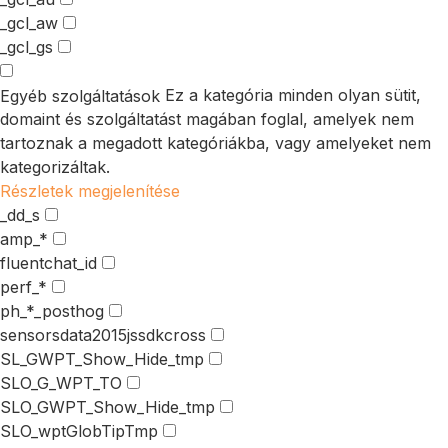
_gcl_aw
_gcl_gs
Ez a kategória minden olyan sütit,
Egyéb szolgáltatások
domaint és szolgáltatást magában foglal, amelyek nem
tartoznak a megadott kategóriákba, vagy amelyeket nem
kategorizáltak.
Részletek megjelenítése
_dd_s
amp_*
fluentchat_id
perf_*
ph_*_posthog
sensorsdata2015jssdkcross
SL_GWPT_Show_Hide_tmp
SLO_G_WPT_TO
SLO_GWPT_Show_Hide_tmp
SLO_wptGlobTipTmp