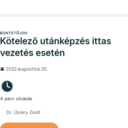
Vállalkozói program
Ügyvédi díjak
BÜNTETŐJOG
Kötelező utánképzés ittas
vezetés esetén
2022.augusztus.30.
4 perc olvasás
Dr. Újváry Zsolt