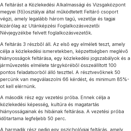
A feltárást a Közlekedési Alkalmassági és Vizsgaközpont
megyei (fő)osztályai által működtetett Feltáró csoport
végzi, amely legalább három tagú, vezetője és tagjai
kizárólag az Utánképzési Foglalkozásvezetői
Névjegyzékbe felvett foglalkozásvezetők.
A feltárás 3 részből áll. Az első egy elméleti teszt, amely
célja a közlekedési ismeretekben, képzettségben meglévő
hiányosságok feltárása, egy közlekedési jogszabályok és a
járművezetés elmélete tárgyköréből összeállított 100
pontos feladatsorból álló teszttel. A résztvevőknek 50
percünk van megválaszolni 66 kérdést, és minimum 85%-
ot kell elérnünk.
A második rész egy vezetési próba. Ennek célja a
közlekedési képesség, kultúra és magatartás
hiányosságainak és hibáinak feltárása. A vezetési próba
időtartama legfeljebb 50 perc.
A harmadik rész pedig egy pszichológiai feltárás, amely