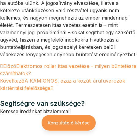
ha autóba ülünk. A jogosítvány elvesztése, illetve a
kötelező utánképzésen való részvétel ugyanis nem
kellemes, és nagyon megnehezíti az ember mindennapi
életét. Természetesen ittas vezetés esetén is – mint
valamennyi jogi problémánál – sokat segíthet egy szakértő
ügyvéd, hiszen a megfelelő indokokra hivatkozás a
büntetőeljárásban, és jogszabályi kereteken belüli
védekezés lényegesen enyhébb büntetést eredményezhet.
Előző
Elektromos roller ittas vezetése – milyen büntetésre
számíthatok?
Következő
A KAMIONOS, azaz a közúti árufuvarozók
kártérítési felelőssége
Segítségre van szüksége?
Keresse irodánkat bizalommal!
Konzultáció kérése