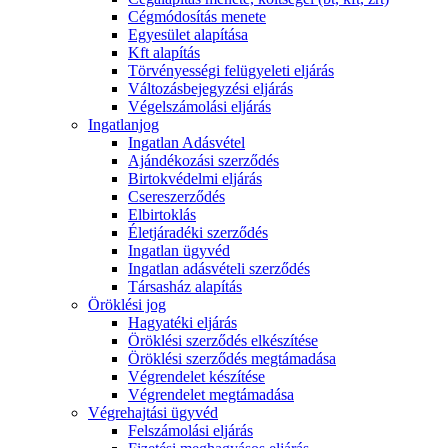
Cégmódosítás menete
Egyesület alapítása
Kft alapítás
Törvényességi felügyeleti eljárás
Változásbejegyzési eljárás
Végelszámolási eljárás
Ingatlanjog
Ingatlan Adásvétel
Ajándékozási szerződés
Birtokvédelmi eljárás
Csereszerződés
Elbirtoklás
Életjáradéki szerződés
Ingatlan ügyvéd
Ingatlan adásvételi szerződés
Társasház alapítás
Öröklési jog
Hagyatéki eljárás
Öröklési szerződés elkészítése
Öröklési szerződés megtámadása
Végrendelet készítése
Végrendelet megtámadása
Végrehajtási ügyvéd
Felszámolási eljárás