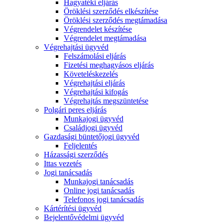
Hagyatéki eljárás
Öröklési szerződés elkészítése
Öröklési szerződés megtámadása
Végrendelet készítése
Végrendelet megtámadása
Végrehajtási ügyvéd
Felszámolási eljárás
Fizetési meghagyásos eljárás
Követeléskezelés
Végrehajtási eljárás
Végrehajtási kifogás
Végrehajtás megszüntetése
Polgári peres eljárás
Munkajogi ügyvéd
Családjogi ügyvéd
Gazdasági büntetőjogi ügyvéd
Feljelentés
Házassági szerződés
Ittas vezetés
Jogi tanácsadás
Munkajogi tanácsadás
Online jogi tanácsadás
Telefonos jogi tanácsadás
Kártérítési ügyvéd
Bejelentővédelmi ügyvéd