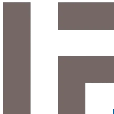
Ugrás
a
tartalomhoz