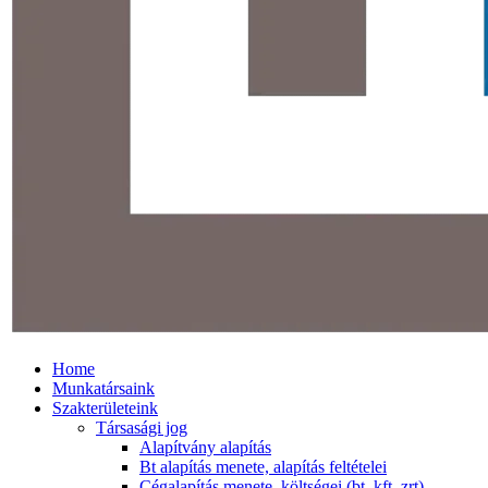
Home
Munkatársaink
Szakterületeink
Társasági jog
Alapítvány alapítás
Bt alapítás menete, alapítás feltételei
Cégalapítás menete, költségei (bt, kft, zrt)