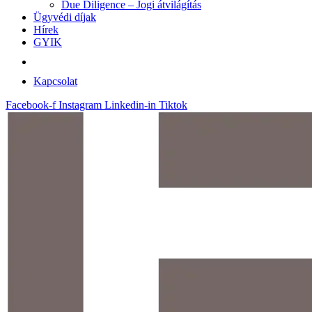
Due Diligence – Jogi átvilágítás
Ügyvédi díjak
Hírek
GYIK
Kapcsolat
Facebook-f
Instagram
Linkedin-in
Tiktok