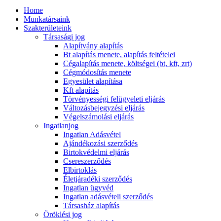
Home
Munkatársaink
Szakterületeink
Társasági jog
Alapítvány alapítás
Bt alapítás menete, alapítás feltételei
Cégalapítás menete, költségei (bt, kft, zrt)
Cégmódosítás menete
Egyesület alapítása
Kft alapítás
Törvényességi felügyeleti eljárás
Változásbejegyzési eljárás
Végelszámolási eljárás
Ingatlanjog
Ingatlan Adásvétel
Ajándékozási szerződés
Birtokvédelmi eljárás
Csereszerződés
Elbirtoklás
Életjáradéki szerződés
Ingatlan ügyvéd
Ingatlan adásvételi szerződés
Társasház alapítás
Öröklési jog