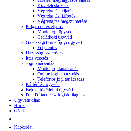
Fizetési meghagyásos eljárás
Követeléskezelés
Végrehajtási eljárás
Végrehajtási kifogás
Végrehajtás megszüntetése
Polgári peres eljárás
Munkajogi ügyvéd
Családjogi ügyvéd
Gazdasági büntetőjogi ügyvéd
Feljelentés
Házassági szerződés
Ittas vezetés
Jogi tanácsadás
Munkajogi tanácsadás
Online jogi tanácsadás
Telefonos jogi tanácsadás
Kártérítési ügyvéd
Bejelentővédelmi ügyvéd
Due Diligence – Jogi átvilágítás
Ügyvédi díjak
Hírek
GYIK
Kapcsolat