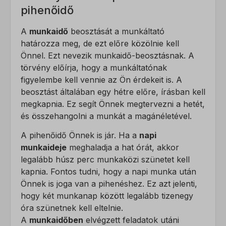
pihenőidő
A
munkaidő
beosztását a munkáltató
határozza meg, de ezt előre közölnie kell
Önnel. Ezt nevezik munkaidő-beosztásnak. A
törvény előírja, hogy a munkáltatónak
figyelembe kell vennie az Ön érdekeit is. A
beosztást általában egy hétre előre, írásban kell
megkapnia. Ez segít Önnek megtervezni a hetét,
és összehangolni a munkát a magánéletével.
A pihenőidő Önnek is jár. Ha a
napi
munkaideje
meghaladja a hat órát, akkor
legalább húsz perc munkaközi szünetet kell
kapnia. Fontos tudni, hogy a napi munka után
Önnek is joga van a pihenéshez. Ez azt jelenti,
hogy két munkanap között legalább tizenegy
óra szünetnek kell eltelnie.
A
munkaidőben
elvégzett feladatok utáni