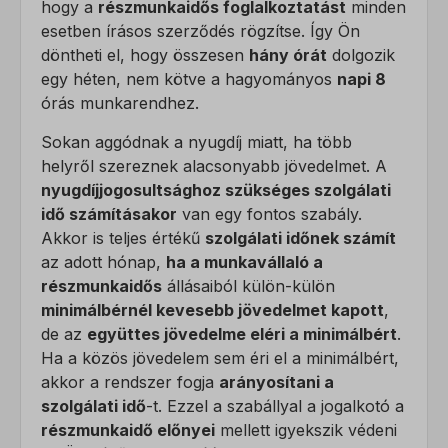
hogy a
részmunkaidős foglalkoztatást
minden
esetben írásos szerződés rögzítse. Így Ön
döntheti el, hogy összesen
hány órát
dolgozik
egy héten, nem kötve a hagyományos
napi 8
órás munkarendhez.
Sokan aggódnak a nyugdíj miatt, ha több
helyről szereznek alacsonyabb jövedelmet. A
nyugdíjjogosultsághoz szükséges szolgálati
idő számításakor
van egy fontos szabály.
Akkor is teljes értékű
szolgálati időnek számít
az adott hónap,
ha a munkavállaló a
részmunkaidős
állásaiból külön-külön
minimálbérnél kevesebb jövedelmet kapott
,
de az
együttes jövedelme eléri a minimálbért
.
Ha a közös jövedelem sem éri el a minimálbért,
akkor a rendszer fogja
arányosítani a
szolgálati idő
-t. Ezzel a szabállyal a jogalkotó a
részmunkaidő előnyei
mellett igyekszik védeni