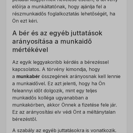
wordpress_logged_in_*
A marketing szolgáltatásokat harmadik fél hirdetői vagy kiadói
_ga
előírja a munkáltatónak, hogy ajánlja fel a
használják személyre szabott hirdetések megjelenítésére. Ezt a
wordpress_test_cookie
részmunkaidős foglalkoztatás lehetőségét, ha
_ga_*
látogatók nyomon követésével teszik meg különböző
Ön ezt kéri.
wp_lang
weboldalakon.
sajssdk_2015_cross_new_user
A bér és az egyéb juttatások
Részletek megjelenítése
wp-settings-*
visitor
arányosítása a munkaidő
Egyéb szolgáltatások
wp-settings-time-*
Ez a kategória minden olyan sütit, domaint és szolgáltatást
mértékével
_fbc
magában foglal, amelyek nem tartoznak a megadott kategóriákba,
_fbp
vagy amelyeket nem kategorizáltak.
Az egyik leggyakoribb kérdés a bérezéssel
kapcsolatos. A törvény kimondja, hogy
_gcl_au
Részletek megjelenítése
a
munkabér
összegének arányosnak kell lennie
_gcl_aw
a munkaidővel. Ez azt jelenti, hogy ha Ön
_dd_s
feleannyi időt dolgozik, mint egy teljes
_gcl_gs
amp_*
munkaidős kolléga ugyanabban a
munkakörben, akkor Önnek a fizetése fele jár.
fluentchat_id
Ez az arányosítási elv védi Önt a méltánytalan
perf_*
bérezéstől.
ph_*_posthog
A szabály az egyéb juttatásokra is vonatkozik.