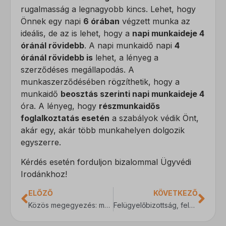
rugalmasság a legnagyobb kincs. Lehet, hogy
Önnek egy napi
6 órában
végzett munka az
ideális, de az is lehet, hogy a
napi munkaideje 4
óránál rövidebb
. A napi munkaidő napi
4
óránál rövidebb is
lehet, a lényeg a
szerződéses megállapodás. A
munkaszerződésében rögzíthetik, hogy a
munkaidő
beosztás szerinti napi munkaideje 4
óra. A lényeg, hogy
részmunkaidős
foglalkoztatás esetén
a szabályok védik Önt,
akár egy, akár több munkahelyen dolgozik
egyszerre.
Kérdés esetén forduljon bizalommal Ügyvédi
Irodánkhoz!
ELŐZŐ
KÖVETKEZŐ
Közös megegyezés: munkaviszony megszüntetése közös megegyezéssel
Felügyelőbizottság, felügyelőbizottsági tagok, alkalmazandó jogszabályok