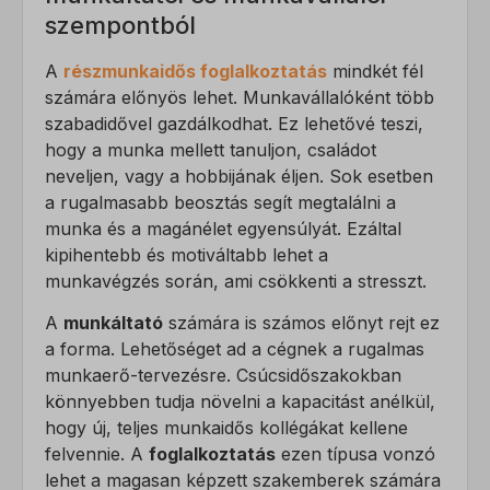
szempontból
A
részmunkaidős foglalkoztatás
mindkét fél
számára előnyös lehet. Munkavállalóként több
szabadidővel gazdálkodhat. Ez lehetővé teszi,
hogy a munka mellett tanuljon, családot
neveljen, vagy a hobbijának éljen. Sok esetben
a rugalmasabb beosztás segít megtalálni a
munka és a magánélet egyensúlyát. Ezáltal
kipihentebb és motiváltabb lehet a
munkavégzés során, ami csökkenti a stresszt.
A
munkáltató
számára is számos előnyt rejt ez
a forma. Lehetőséget ad a cégnek a rugalmas
munkaerő-tervezésre. Csúcsidőszakokban
könnyebben tudja növelni a kapacitást anélkül,
hogy új, teljes munkaidős kollégákat kellene
felvennie. A
foglalkoztatás
ezen típusa vonzó
lehet a magasan képzett szakemberek számára