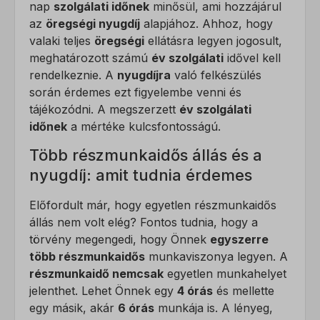
nap
szolgálati időnek
minősül, ami hozzájárul
az
öregségi nyugdíj
alapjához. Ahhoz, hogy
valaki teljes
öregségi
ellátásra legyen jogosult,
meghatározott számú
év szolgálati
idővel kell
rendelkeznie. A
nyugdíjra
való felkészülés
során érdemes ezt figyelembe venni és
tájékozódni. A megszerzett
év szolgálati
időnek
a mértéke kulcsfontosságú.
Több részmunkaidős állás és a
nyugdíj: amit tudnia érdemes
Előfordult már, hogy egyetlen részmunkaidős
állás nem volt elég? Fontos tudnia, hogy a
törvény megengedi, hogy Önnek
egyszerre
több részmunkaidős
munkaviszonya legyen. A
részmunkaidő nemcsak
egyetlen munkahelyet
jelenthet. Lehet Önnek egy
4 órás
és mellette
egy másik, akár
6 órás
munkája is. A lényeg,