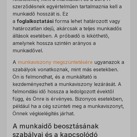
szerződésnek egyértelműen tartalmaznia kell a
munkaidő hosszát is. Ez
a
foglalkoztatási
forma lehet határozott vagy
határozatlan idejű, akárcsak a teljes munkaidős
állások esetében. A próbaidő is kiköthető,
amelynek hossza szintén arányos a
munkaidővel.
A
munkaviszony megszüntetésére
ugyanazok a
szabályok vonatkoznak, mint más esetekben.
Ön is felmondhat, és a munkáltató is
kezdeményezheti a munkaviszony lezárását. A
felmondási idő hossza a ledolgozott évektől
függ, és Önre is érvényes. Bizonyos esetekben,
például ha a cég szünteti meg a munkaviszonyt,
Önnek végkielégítés járhat.
A munkaidő beosztásának
szabályai és a kapcsolódó