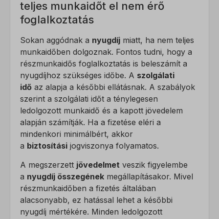
teljes munkaidőt el nem érő
foglalkoztatás
Sokan aggódnak a
nyugdíj
miatt, ha nem teljes
munkaidőben dolgoznak. Fontos tudni, hogy a
részmunkaidős foglalkoztatás is beleszámít a
nyugdíjhoz szükséges időbe. A
szolgálati
idő
az alapja a későbbi ellátásnak. A szabályok
szerint a szolgálati időt a ténylegesen
ledolgozott munkaidő és a kapott jövedelem
alapján számítják. Ha a fizetése eléri a
mindenkori minimálbért, akkor
a
biztosítási
jogviszonya folyamatos.
A megszerzett
jövedelmet
veszik figyelembe
a
nyugdíj összegének
megállapításakor. Mivel
részmunkaidőben a fizetés általában
alacsonyabb, ez hatással lehet a későbbi
nyugdíj mértékére. Minden ledolgozott