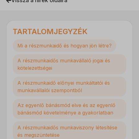
Vissza a hírek oldalra
TARTALOMJEGYZÉK
Mi a részmunkaidő és hogyan jön létre?
A részmunkaidős munkavállaló jogai és
kötelezettségei
A részmunkaidő előnyei munkáltatói és
munkavállalói szempontból
Az egyenlő bánásmód elve és az egyenlő
bánásmód követelménye a gyakorlatban
A részmunkaidős munkaviszony létesítése
és megszüntetése