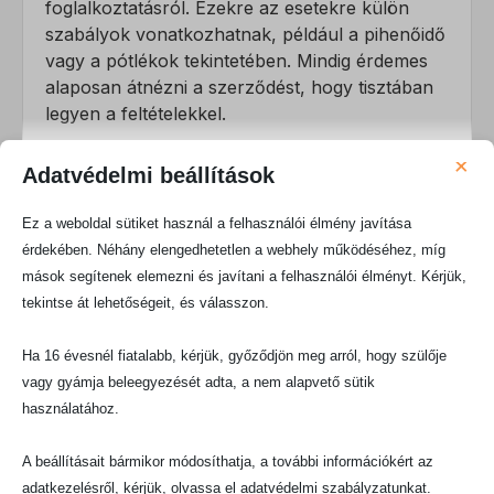
foglalkoztatásról. Ezekre az esetekre külön
szabályok vonatkozhatnak, például a pihenőidő
vagy a pótlékok tekintetében. Mindig érdemes
alaposan átnézni a szerződést, hogy tisztában
legyen a feltételekkel.
Ha a heti munkaideje húsz
óránál rövidebb
, az
×
Adatvédelmi beállítások
hatással lehet a társadalombiztosítási
ellátásokra. Előfordulhat, hogy a rövidebb
Ez a weboldal sütiket használ a felhasználói élmény javítása
munkaidő miatt
kevesebb jövedelmet
szerez,
érdekében. Néhány elengedhetetlen a webhely működéséhez, míg
ami befolyásolhatja például a későbbi táppénz
mások segítenek elemezni és javítani a felhasználói élményt. Kérjük,
vagy a nyugdíj összegét. Bár
tekintse át lehetőségeit, és válasszon.
a
minimálbérnél
alacsonyabb fizetés is
lehetséges arányosan, fontos tisztában lenni a
Ha 16 évesnél fiatalabb, kérjük, győződjön meg arról, hogy szülője
hosszú távú következményekkel. Kérjen
vagy gyámja beleegyezését adta, a nem alapvető sütik
tanácsot, ha bizonytalan a részletekkel
használatához.
kapcsolatban.
Teendők és lehetőségek a
A beállításait bármikor módosíthatja, a további információkért az
adatkezelésről, kérjük, olvassa el adatvédelmi szabályzatunkat.