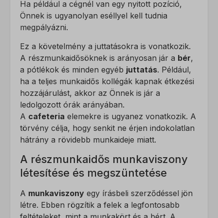
Ha például a cégnél van egy nyitott pozíció,
Önnek is ugyanolyan eséllyel kell tudnia
megpályázni.
Ez a követelmény a juttatásokra is vonatkozik.
A részmunkaidősöknek is arányosan jár a
bér
,
a pótlékok és minden egyéb
juttatás
. Például,
ha a teljes munkaidős kollégák kapnak étkezési
hozzájárulást, akkor az Önnek is jár a
ledolgozott órák arányában.
A
cafeteria
elemekre is ugyanez vonatkozik. A
törvény célja, hogy senkit ne érjen indokolatlan
hátrány a rövidebb munkaideje miatt.
A részmunkaidős munkaviszony
létesítése és megszüntetése
A
munkaviszony
egy írásbeli szerződéssel jön
létre. Ebben rögzítik a felek a legfontosabb
feltételeket, mint a munkakört és a bért. A