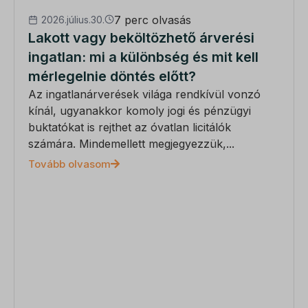
7 perc olvasás
2026.július.30.
Lakott vagy beköltözhető árverési
ingatlan: mi a különbség és mit kell
mérlegelnie döntés előtt?
Az ingatlanárverések világa rendkívül vonzó
kínál, ugyanakkor komoly jogi és pénzügyi
buktatókat is rejthet az óvatlan licitálók
számára. Mindemellett megjegyezzük,...
Tovább olvasom