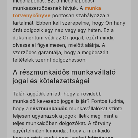
megállapodás. Ezt a megállapodást
munkaszerződésnek hívjuk. A
munka
törvénykönyve
pontosan szabályozza a
tartalmát. Ebben kell szerepelnie, hogy Ön hány
órát dolgozik egy nap vagy egy héten. Ez a
dokumentum védi az Ön jogait, ezért mindig
olvassa el figyelmesen, mielőtt aláírja. A
szerződés garantálja, hogy a megbeszélt
feltételek szerint dolgozhasson.
A részmunkaidős munkavállaló
jogai és kötelezettségei
Talán aggódik amiatt, hogy a rövidebb
munkaidő kevesebb joggal is jár? Fontos tudnia,
hogy a
részmunkaidős
munkavállalókat szinte
teljesen ugyanazok a jogok illetik meg, mint a
teljes munkaidőben dolgozókat. A törvény
egyértelműen kimondja, hogy a munkaidő