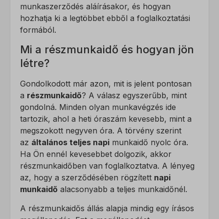
munkaszerződés aláírásakor, és hogyan
hozhatja ki a legtöbbet ebből a foglalkoztatási
formából.
Mi a részmunkaidő és hogyan jön
létre?
Gondolkodott már azon, mit is jelent pontosan
a
részmunkaidő
? A válasz egyszerűbb, mint
gondolná. Minden olyan munkavégzés ide
tartozik, ahol a heti óraszám kevesebb, mint a
megszokott negyven óra. A törvény szerint
az
általános teljes napi
munkaidő nyolc óra.
Ha Ön ennél kevesebbet dolgozik, akkor
részmunkaidőben van foglalkoztatva. A lényeg
az, hogy a szerződésében rögzített
napi
munkaidő
alacsonyabb a teljes munkaidőnél.
A részmunkaidős állás alapja mindig egy írásos