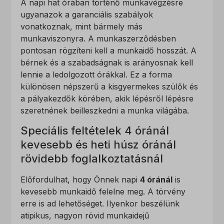
A napi hat órában történő munkavégzésre
ugyanazok a garanciális szabályok
vonatkoznak, mint bármely más
munkaviszonyra. A munkaszerződésben
pontosan rögzíteni kell a munkaidő hosszát. A
bérnek és a szabadságnak is arányosnak kell
lennie a ledolgozott órákkal. Ez a forma
különösen népszerű a kisgyermekes szülők és
a pályakezdők körében, akik lépésről lépésre
szeretnének beilleszkedni a munka világába.
Speciális feltételek 4 óránál
kevesebb és heti húsz óránál
rövidebb foglalkoztatásnál
Előfordulhat, hogy Önnek napi
4 óránál
is
kevesebb munkaidő felelne meg. A törvény
erre is ad lehetőséget. Ilyenkor beszélünk
atipikus, nagyon rövid munkaidejű