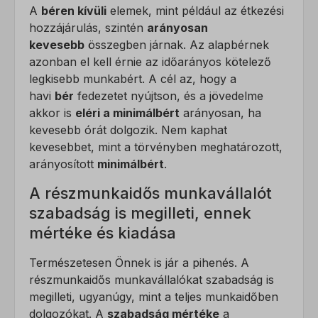
A
béren kívüli
elemek, mint például az étkezési
sensorsdata2015jssdkcross
hozzájárulás, szintén
arányosan
SL_GWPT_Show_Hide_tmp
kevesebb
összegben járnak. Az alapbérnek
azonban el kell érnie az időarányos kötelező
SLO_G_WPT_TO
legkisebb munkabért. A cél az, hogy a
SLO_GWPT_Show_Hide_tmp
havi
bér
fedezetet nyújtson, és a jövedelme
SLO_wptGlobTipTmp
akkor is
eléri a minimálbért
arányosan, ha
kevesebb órát dolgozik. Nem kaphat
ssm_au_c
kevesebbet, mint a törvényben meghatározott,
ucp_tabs
arányosított
minimálbért
.
A részmunkaidős munkavállalót
szabadság is megilleti, ennek
mértéke és kiadása
Természetesen Önnek is jár a pihenés. A
részmunkaidős munkavállalókat szabadság is
megilleti, ugyanúgy, mint a teljes munkaidőben
dolgozókat. A
szabadság mértéke
a