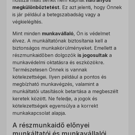
hossza miatt senkit nem kaphat
hátrányos
megkülönböztetést
. Ez azt jelenti, hogy Önnek
is jár például a betegszabadság vagy a
végkielégítés.
Mint minden
munkavállaló
, Ön is védelmet
élvez. A munkáltatónak biztosítania kell a
biztonságos munkakörülményeket. Emellett a
részmunkaidőben dolgozók
is jogosultak
a
munkavédelmi oktatásra és eszközökre.
Természetesen Önnek is vannak
kötelezettségei. Ilyen például a pontos és
megbízható munkavégzés, valamint a
munkáltatói utasítások betartása a megbeszélt
keretek között. Ne feledje, a jogok és
kötelezettségek egyensúlya a korrekt
munkakapcsolat alapja.
A részmunkaidő előnyei
munkáltatói és munkavállalói