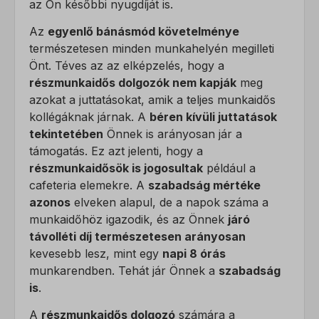
az Ön későbbi nyugdíját is.
Az
egyenlő bánásmód követelménye
természetesen minden munkahelyén megilleti
Önt. Téves az az elképzelés, hogy a
részmunkaidős dolgozók nem kapják
meg
azokat a juttatásokat, amik a teljes munkaidős
kollégáknak járnak. A
béren kívüli juttatások
tekintetében
Önnek is arányosan jár a
támogatás. Ez azt jelenti, hogy a
részmunkaidősök is jogosultak
például a
cafeteria elemekre. A
szabadság mértéke
azonos
elveken alapul, de a napok száma a
munkaidőhöz igazodik, és az Önnek
járó
távolléti díj természetesen arányosan
kevesebb lesz, mint egy
napi 8 órás
munkarendben. Tehát jár Önnek a
szabadság
is
.
A
részmunkaidős dolgozó
számára a