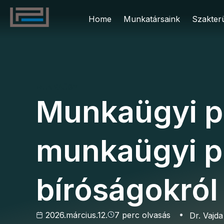
Home
Munkatársaink
Szakterü
MUNKAÜGY
Munkaügyi pe
munkaügyi p
bíróságokról
2026.március.12.
7 perc olvasás
Dr. Vajda