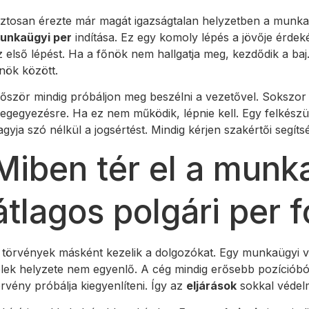
iztosan érezte már magát igazságtalan helyzetben a munka
unkaügyi per
indítása. Ez egy komoly lépés a jövője érdek
z első lépést. Ha a főnök nem hallgatja meg, kezdődik a b
nök között.
lőször mindig próbáljon meg beszélni a vezetővel. Sokszor
egegyezésre. Ha ez nem működik, lépnie kell. Egy felkészü
agyja szó nélkül a jogsértést. Mindig kérjen szakértői segítsé
Miben tér el a munk
átlagos polgári per 
 törvények másként kezelik a dolgozókat. Egy munkaügyi vit
elek helyzete nem egyenlő. A cég mindig erősebb pozícióból 
örvény próbálja kiegyenlíteni. Így az
eljárások
sokkal védel