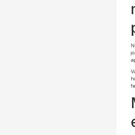
N
j
a
V
h
f