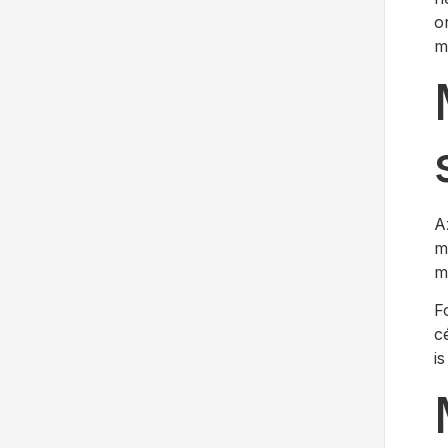
o
m
A
m
m
F
c
i