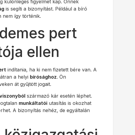
ig különleges figyelmet kap. Önnek
ág
is segíti a bizonyítást. Például a bíró
n nem így történik.
rdemes pert
ója ellen
ert
indítania, ha ki nem fizetett bére van. A
átran a helyi
bírósághoz
. Ön
eken át gyűjtött jogait.
viszonyból
származó kár esetén léphet.
 jogtalan
munkáltatói
utasítás is okozhat
rhet. A bizonyítás nehéz, de egyáltalán
közigazgatási