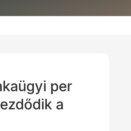
nkaügyi per
kezdődik a