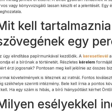
rvos vagy könyvvizsgáló lassan készíti el a jelentését. Egy év
eghozatala.
Mit kell tartalmaznia
szövegének egy per
z ügy elindítása papírmunkával kezdődik. A
keresetlevél
a
ondja el a bírónak a történetét. Részletes
kérelem
formájába
iért érzi jogosnak? Pontosan meg kell jelölnie az összes biz
ormai követelmények is léteznek az iratnál. Fontos kiválasz
ég székhelye szerinti intézmény. Bele kell írnia a pontos kö
s kell. Ha egy szám is hibás, a bíró hiánypótlást kérhet Öntől
Milyen esélyekkel in