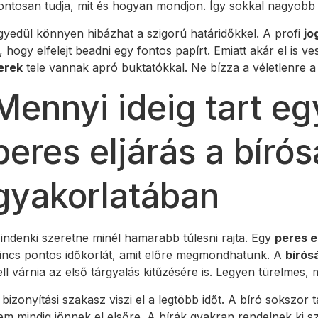
ontosan tudja, mit és hogyan mondjon. Így sokkal nagyobb es
gyedül könnyen hibázhat a szigorú határidőkkel. A profi
jo
l, hogy elfelejt beadni egy fontos papírt. Emiatt akár el is v
erek
tele vannak apró buktatókkal. Ne bízza a véletlenre a 
Mennyi ideig tart e
peres eljárás a bíró
gyakorlatában
indenki szeretne minél hamarabb túlesni rajta. Egy
peres e
incs pontos időkorlát, amit előre megmondhatunk. A
bírós
ell várnia az első tárgyalás kitűzésére is. Legyen türelmes, 
 bizonyítási szakasz viszi el a legtöbb időt. A bíró sokszor 
em mindig jönnek el elsőre. A bírák gyakran rendelnek ki s