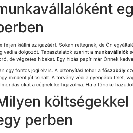
munkavállalóként e
perben
e féljen kiállni az igazáért. Sokan rettegnek, de Ön egyálta
og védi a dolgozót. Tapasztalatok szerint a
munkavállalók
s
pró, de végzetes hibákat. Egy hibás papír már Önnek kedve
an egy fontos jogi elv is. A bizonyítási teher a
főszabály
sze
ogy mindent jól csinált. A törvény védi a gyengébb felet, va
elmondás okát a cégnek kell igazolnia. Ha a főnöke hazudot
Milyen költségekkel 
egy perben