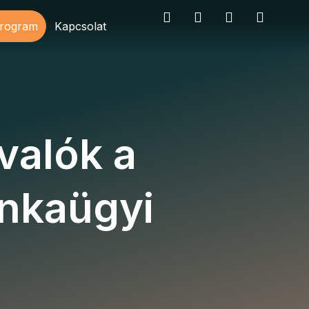
program
Kapcsolat
valók a
unkaügyi