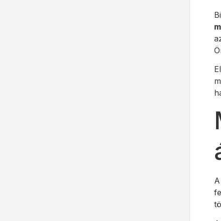
B
m
a
Ö
E
m
h
A
f
t