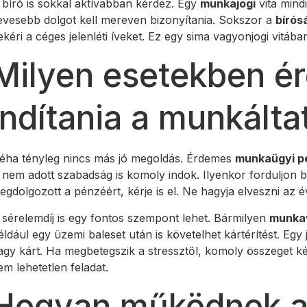
 bíró is sokkal aktívabban kérdez. Egy
munkajogi
vita mind
evesebb dolgot kell mereven bizonyítania. Sokszor a
bírós
ekéri a céges jelenléti íveket. Ez egy sima vagyonjogi vitába
Milyen esetekben é
indítania a munkáltat
éha tényleg nincs más jó megoldás. Érdemes
munkaügyi p
i nem adott szabadság is komoly indok. Ilyenkor forduljon b
egdolgozott a pénzéért, kérje is el. Ne hagyja elveszni az év
 sérelemdíj is egy fontos szempont lehet. Bármilyen
munka
éldául egy üzemi baleset után is követelhet kártérítést. Egy
agy kárt. Ha megbetegszik a stressztől, komoly összeget ké
em lehetetlen feladat.
Hogyan működnek a 