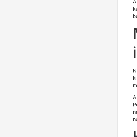
A
k
b
N
k
m
A
P
n
n