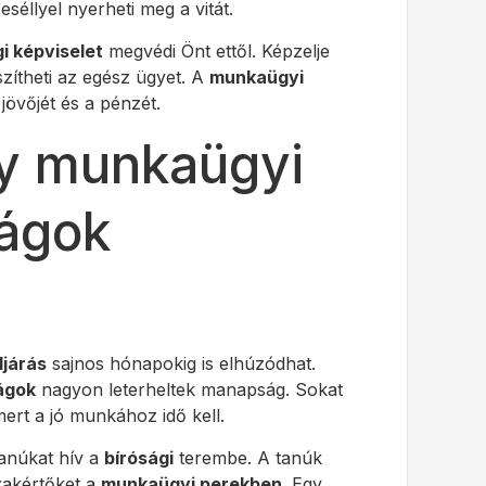
éllyel nyerheti meg a vitát.
gi képviselet
megvédi Önt ettől. Képzelje
eszítheti az egész ügyet. A
munkaügyi
jövőjét és a pénzét.
gy munkaügyi
ságok
ljárás
sajnos hónapokig is elhúzódhat.
ágok
nagyon leterheltek manapság. Sokat
mert a jó munkához idő kell.
tanúkat hív a
bírósági
terembe. A tanúk
zakértőket a
munkaügyi perekben
. Egy