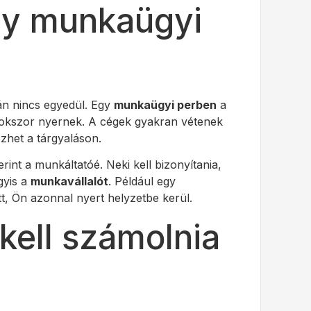
gy munkaügyi
lán nincs egyedül. Egy
munkaügyi perben
a
okszor nyernek. A cégek gyakran vétenek
zhet a tárgyaláson.
rint a munkáltatóé. Neki kell bizonyítania,
gyis a
munkavállalót
. Például egy
t, Ön azonnal nyert helyzetbe kerül.
kell számolnia