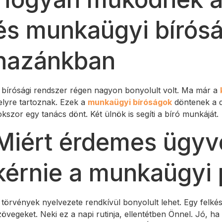
és munkaügyi bírós
hazánkban
 bírósági rendszer régen nagyon bonyolult volt. Ma már a
elyre tartoznak. Ezek a
munkaügyi bíróságok
döntenek a do
okszor egy tanács dönt. Két ülnök is segíti a bíró munkáját.
Miért érdemes ügyv
kérnie a munkaügyi 
 törvények nyelvezete rendkívül bonyolult lehet. Egy felké
zövegeket. Neki ez a napi rutinja, ellentétben Önnel. Jó, ha