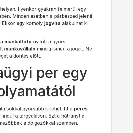
helyén. Ilyenkor gyakran felmerül egy
ében. Minden esetben a párbeszéd jelenti
aj. Ekkor egy komoly
jogvita
alakulhat ki
 a
munkáltató
nyitott a gyors
lt
munkavállaló
mindig ismeri a jogait. Ne
get a döntés előtt.
aügyi per egy
folyamatától
a sokkal gyorsabb is lehet. Itt a
peres
indul a tárgyaláson. Ezt a hátrányt a
mezőbbek a dolgozókkal szemben.