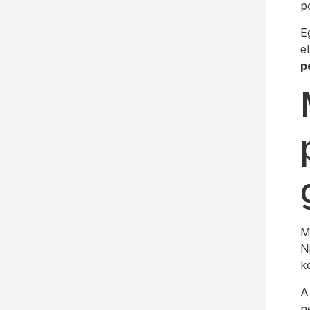
p
E
e
p
M
N
k
A
n