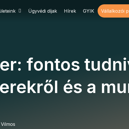
leteink
Ügyvédi díjak
Hírek
GYIK
Vállalkozói 
r: fontos tudni
erekről és a m
 Vilmos