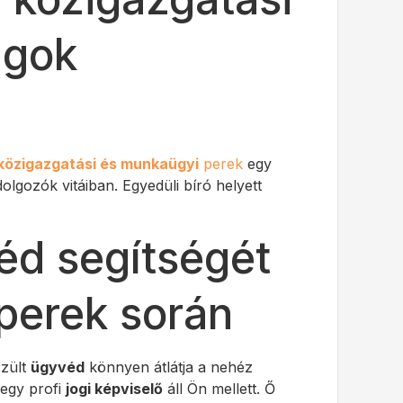
ágok
közigazgatási és munkaügyi
perek
egy
lgozók vitáiban. Egyedüli bíró helyett
éd segítségét
perek során
szült
ügyvéd
könnyen átlátja a nehéz
 egy profi
jogi képviselő
áll Ön mellett. Ő