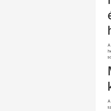
A
h
s
A
s