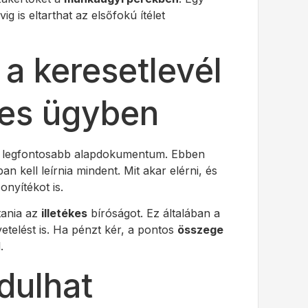
ig is eltarthat az elsőfokú ítélet
 a keresetlevél
es ügyben
 legfontosabb alapdokumentum. Ebben
n kell leírnia mindent. Mit akar elérni, és
onyítékot is.
tania az
illetékes
bíróságot. Ez általában a
vetelést is. Ha pénzt kér, a pontos
összege
.
dulhat