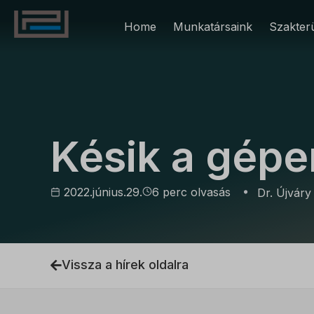
Home
Munkatársaink
Szakterü
EGYÉB
Késik a gépe
2022.június.29.
6 perc olvasás
Dr. Újváry
Vissza a hírek oldalra