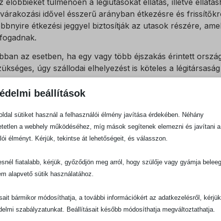
z előbbieket túlmenően a légiutasokat ellátás, illetve ellátás
 várakozási idővel ésszerű arányban étkezésre és frissítőkre
öbbnyire étkezési jeggyel biztosítják az utasok részére, ame
lfogadnak.
bban az esetben, ha egy vagy több éjszakás érintett orsz
zükséges, úgy szállodai elhelyezést is köteles a légitársaság 
z ellátáshoz való jognak – amit a Rendelet a 9. cikkben sz
édelmi beállítások
sszeggel ellentétben, a Rendelet kizárólag az ésszerű és a
egfogalmazáskor.
ldal sütiket használ a felhasználói élmény javítása érdekében. Néhány
tetlen a webhely működéséhez, míg mások segítenek elemezni és javítani a
a a légitársaság elzárkózna az előbbiek felajánlásától és s
lói élményt. Kérjük, tekintse át lehetőségeit, és válasszon.
enni a szállását, étkezését, akkor javasoljuk, hogy a bizon
l, hiszen annak ellenértéke később – ésszerű és arányos ke
snél fiatalabb, kérjük, győződjön meg arról, hogy szülője vagy gyámja belee
gitársaságtól.
em alapvető sütik használatához.
ontos megjegyeznünk, hogy az előbbieket a légitársaság
észére biztosítaniuk, mindemellett nem csak járat törlés,
ásait bármikor módosíthatja, a további információkért az adatkezelésről, kérjü
zen ellátásokat.
delmi szabályzatunkat. Beállításait később módosíthatja megváltoztathatja.