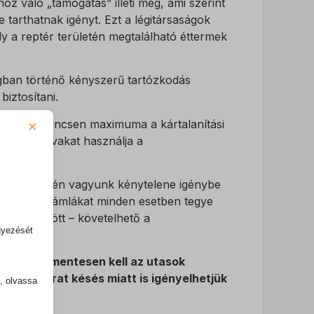
hoz való „támogatás” illeti meg, ami szerint
 tarthatnak igényt. Ezt a légitársaságok
ly a reptér területén megtalálható éttermek
ágban történő kényszerű tartózkodás
biztosítani.
×
abályoz – nincsen maximuma a kártalanítási
rányos szavakat használja a
aját költségén vagyunk kénytelene igénybe
ylatokat, számlákat minden esetben tegye
retek között – követelhető a
gyezését
oknak díjmentesen kell az utasok
 hanem járat késés miatt is igényelhetjük
k, olvassa