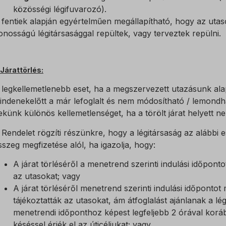
közösségi légifuvarozó).
 fentiek alapján egyértelműen megállapítható, hogy az utas
onosságú légitársasággal repültek, vagy terveztek repülni.
 Járattörlés:
 legkellemetlenebb eset, ha a megszervezett utazásunk al
indenekelőtt a már lefoglalt és nem módosítható / lemond
ekünk különös kellemetlenséget, ha a törölt járat helyett ne
 Rendelet rögzíti részünkre, hogy a légitársaság az alábbi
sszeg megfizetése alól, ha igazolja, hogy:
A járat törléséről a menetrend szerinti indulási időpon
az utasokat; vagy
A járat törléséről menetrend szerinti indulási időponto
tájékoztatták az utasokat, ám átfoglalást ajánlanak a lé
menetrendi időponthoz képest legfeljebb 2 órával koráb
késéssel érjék el az úticéljukat; vagy