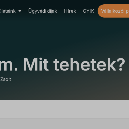
leteink
Ügyvédi díjak
Hírek
GYIK
Vállalkozói 
m. Mit tehetek?
 Zsolt