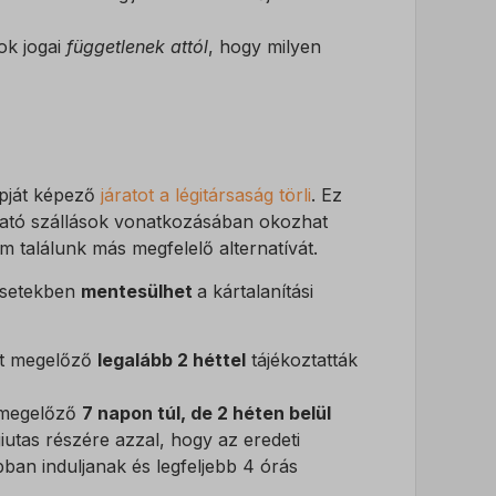
ok jogai
függetlenek attól
, hogy milyen
apját képező
járatot a légitársaság törli
. Ez
ható szállások vonatkozásában okozhat
m találunk más megfelelő alternatívát.
 esetekben
mentesülhet
a kártalanítási
tot megelőző
legalább 2 héttel
tájékoztatták
t megelőző
7 napon túl, de 2 héten belül
giutas részére azzal, hogy az eredeti
ban induljanak és legfeljebb 4 órás