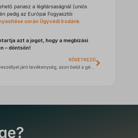
hető panasz a légitársaságnál (uniós
n pedig az Európai Fogyasztói
nyesítése során Ügyvédi Irodánk
tartja azt a jogot, hogy a megbízási
en –
döntsön!
KÖVETKEZŐ
Fokozott veszéllyel járó tevékenység, azon belül a gépjármű vezetés
ége?