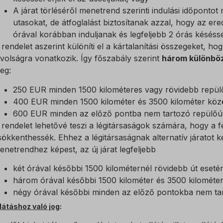
A járat törléséről menetrend szerinti indulási időponto
utasokat, de átfoglalást biztosítanak azzal, hogy az ere
órával korábban induljanak és legfeljebb 2 órás késéssel 
 rendelet aszerint különíti el a kártalanítási összegeket, hogy
ávolságra vonatkozik. Így főszabály szerint
három különbö
eg:
250 EUR minden 1500 kilométeres vagy rövidebb repül
400 EUR minden 1500 kilométer és 3500 kilométer közöt
600 EUR minden az előző pontba nem tartozó repülőút
 rendelet lehetővé teszi a légitársaságok számára, hogy a f
sökkenthessék. Ehhez a légitársaságnak alternatív járatot kel
enetrendhez képest, az új járat legfeljebb
két órával későbbi 1500 kilométernél rövidebb út eseté
három órával későbbi 1500 kilométer és 3500 kilométer 
négy órával későbbi minden az előző pontokba nem tar
llátáshoz való jog
: