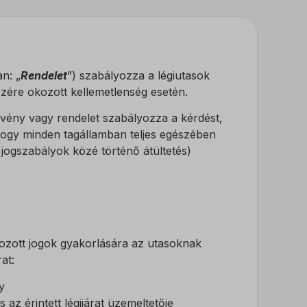
n: „
Rendelet
”) szabályozza a légiutasok
észére okozott kellemetlenség esetén.
rvény vagy rendelet szabályozza a kérdést,
hogy minden tagállamban teljes egészében
jogszabályok közé történő átültetés)
ozott jogok gyakorlására az utasoknak
at:
y
s az érintett légijárat üzemeltetője