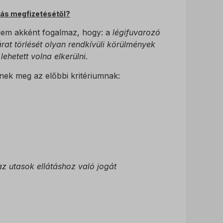
ek nem
tás megfizetésétől?
nem akként fogalmaz, hogy: a
légifuvarozó
járat törlését olyan rendkívüli körülmények
ehetett volna elkerülni
.
ének meg az előbbi kritériumnak:
az utasok ellátáshoz való jogát