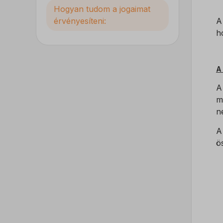
Hogyan tudom a jogaimat
A
érvényesíteni:
h
A
A
m
n
A
ö