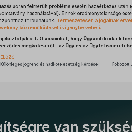
tazás során felmerült probléma esetén hazaérkezés után te
_c
yomtatvány használatával). Ennek eredménytelensége eseté
bs
özponthoz fordulhatunk.
Természetesen a jogainak érvé
evékeny közreműködését is igénybe veheti.
ájékoztatjuk a T. Olvasóinkat, hogy Ügyvédi Irodánk fenn
zerződés megkötéséről – az Ügy és az Ügyfél ismeretéb
ELŐZŐ
Különleges jogrend és hadkötelezettség kérdései
ítségre van szüks