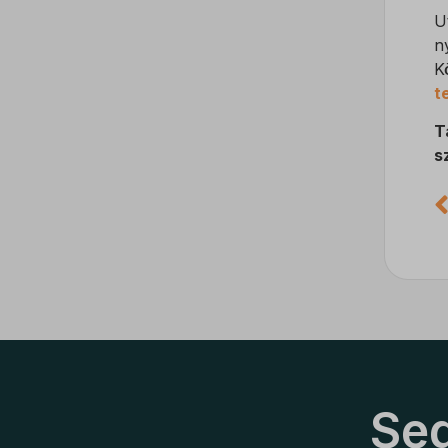
U
ssm_au
n
ucp_ta
K
t
T
s
Seg