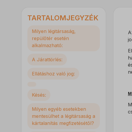
TARTALOMJEGYZÉK
Milyen légitársaság,
A
repülőtér esetén
j
alkalmazható:
E
h
A Járattörlés:
é
n
Ellátáshoz való jog:
M
Késés:
M
Milyen egyéb esetekben
c
mentesülhet a légitársaság a
kártalanítás megfizetésétől?