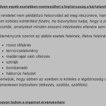
 szolgáltatások
ategória minden olyan sütit, domaint és szolgáltatást magában foglal, amely
ings-*
ilyen egyéb esetekben mentesülhet a légitársaság a kártalaní
nak a megadott kategóriákba, vagy amelyeket nem kategorizáltak.
ings-time-*
 rendelet nem példálózó felsorolást ad meg részünkre, ha
Részletek megjelenítése
em köteles kártérítést fizetni, ha bizonyítani tudja, hogy a 
kozták, amelyeket minden ésszerű intézkedés ellenére sem l
w
éleményünk szerint az alábbi esetek felelnek, illetve feleln
rossz időjárás
at_id
terrorcselekmény
madárrajjal való ütközés
sztrájk
osthog
bombariadó
data2015jssdkcross
háborús helyzet
iemeljük, hogy ebben az esetben is köteles a légitársaság 
PT_Show_Hide_tmp
íjmentesen biztosítani (étkezés, szállás, szállítás).
_WPT_TO
WPT_Show_Hide_tmp
ogyan tudom a jogaimat érvényesíteni
:
tGlobTipTmp