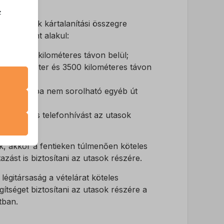
z
an vagyunk kártalanítási összegre
.
iak szerint alakul:
ljebb 1500 kilométeres távon belül;
zek a
500 kilométer és 3500 kilométeres távon
ő két pontba nem sorolható egyéb út
k
eri díjmentes telefonhívást az utasok
atba
ik, akkor a fentieken túlmenően köteles
tazást is biztosítani az utasok részére.
e szabott
légitársaság a vételárat köteles
böző
gítséget biztosítani az utasok részére a
tban.