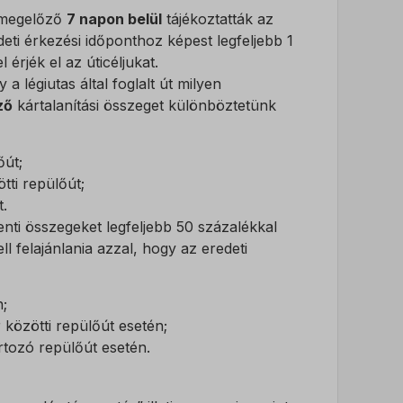
t megelőző
7 napon belül
tájékoztatták az
deti érkezési időponthoz képest legfeljebb 1
érjék el az úticéljukat.
 a légiutas által foglalt út milyen
ző
kártalanítási összeget különböztetünk
őút;
ti repülőút;
.
enti összegeket legfeljebb 50 százalékkal
l felajánlania azzal, hogy az eredeti
n;
közötti repülőút esetén;
tozó repülőút esetén.