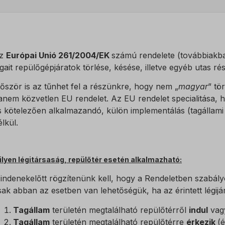
z
Európai Unió 261/2004/EK
számú rendelete (továbbiakba
ogait repülőgépjáratok törlése, késése, illetve egyéb utas r
lőször is az tűnhet fel a részünkre, hogy nem „
magyar
” tö
anem közvetlen EU rendelet. Az EU rendelet specialitása, 
s kötelezően alkalmazandó, külön implementálás (tagállami 
élkül.
ilyen légitársaság, repülőtér esetén alkalmazható:
indenekelőtt rögzítenünk kell, hogy a Rendeletben szabály
sak abban az esetben van lehetőségük, ha az érintett légijár
Tagállam
területén megtalálható repülőtérről
indul
vag
Tagállam
területén megtalálható repülőtérre
érkezik
(é