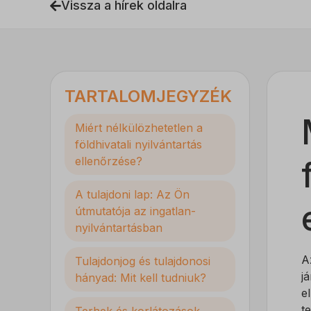
Vissza a hírek oldalra
TARTALOMJEGYZÉK
Miért nélkülözhetetlen a
földhivatali nyilvántartás
ellenőrzése?
A tulajdoni lap: Az Ön
útmutatója az ingatlan-
nyilvántartásban
A
Tulajdonjog és tulajdonosi
j
hányad: Mit kell tudniuk?
e
t