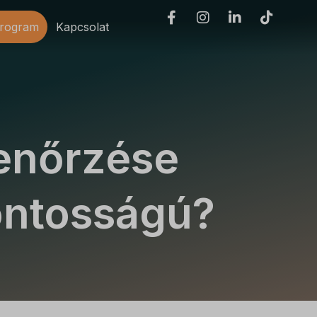
program
Kapcsolat
lenőrzése
fontosságú?