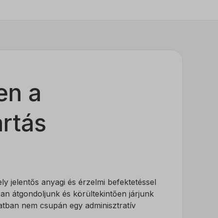
en a
artás
y jelentős anyagi és érzelmi befektetéssel
an átgondoljunk és körültekintően járjunk
atban nem csupán egy adminisztratív