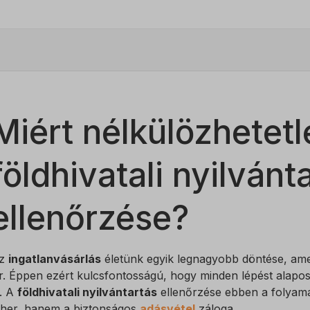
Miért nélkülözhetetl
földhivatali nyilvánt
ellenőrzése?
z
ingatlanvásárlás
életünk egyik legnagyobb döntése, amel
ár. Éppen ezért kulcsfontosságú, hogy minden lépést alapos
l. A
földhivatali nyilvántartás
ellenőrzése ebben a folyam
eher, hanem a biztonságos
adásvétel
záloga.