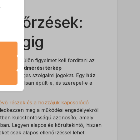
z
.
llenőrzések:
yiségig
zek a
yekre külön figyelmet kell fordítani az
etlen a
földmérési térkép
k
 és esetleges szolgalmi jogokat. Egy
ház
atba
mény legálisan épült-e, és szerepel-e a
lévő részek és a hozzájuk kapcsolódó
e szabott
eledkezzen meg a működési engedélyekről
böző
tben kulcsfontosságú azonosító, amely
sban. Legyen alapos és körültekintő, hiszen
et csak alapos ellenőrzéssel lehet