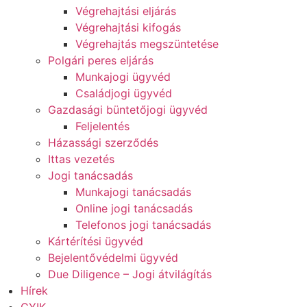
Végrehajtási eljárás
Végrehajtási kifogás
Végrehajtás megszüntetése
Polgári peres eljárás
Munkajogi ügyvéd
Családjogi ügyvéd
Gazdasági büntetőjogi ügyvéd
Feljelentés
Házassági szerződés
Ittas vezetés
Jogi tanácsadás
Munkajogi tanácsadás
Online jogi tanácsadás
Telefonos jogi tanácsadás
Kártérítési ügyvéd
Bejelentővédelmi ügyvéd
Due Diligence – Jogi átvilágítás
Hírek