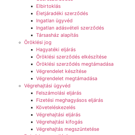
Elbirtoklás
Életjáradéki szerződés
Ingatlan ügyvéd
Ingatlan adásvételi szerződés
Társasház alapítás
Öröklési jog
Hagyatéki eljárás
Öröklési szerződés elkészítése
Öröklési szerződés megtámadása
Végrendelet készítése
Végrendelet megtámadása
Végrehajtási ügyvéd
Felszámolási eljárás
Fizetési meghagyásos eljárás
Követeléskezelés
Végrehajtási eljárás
Végrehajtási kifogás
Végrehajtás megszüntetése