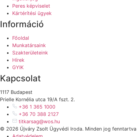
Peres képviselet
Kártérítési ügyek
Információ
Főoldal
Munkatársaink
Szakterületeink
Hírek
GYIK
Kapcsolat
1117 Budapest
Prielle Kornélia utca 19/A fszt. 2.
+36 1 365 1000
+36 70 388 2127
titkarsag@wos.hu
© 2026 Újváry Zsolt Ügyvédi Iroda. Minden jog fenntartva
Adatvédelem