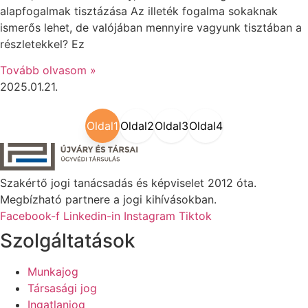
alapfogalmak tisztázása Az illeték fogalma sokaknak
ismerős lehet, de valójában mennyire vagyunk tisztában a
részletekkel? Ez
Tovább olvasom »
2025.01.21.
Oldal
1
Oldal
2
Oldal
3
Oldal
4
Szakértő jogi tanácsadás és képviselet 2012 óta.
Megbízható partnere a jogi kihívásokban.
Facebook-f
Linkedin-in
Instagram
Tiktok
Szolgáltatások
Munkajog
Társasági jog
Ingatlanjog