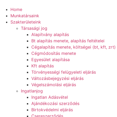
Ugrás
a
Home
tartalomhoz
Munkatársaink
Szakterületeink
Társasági jog
Alapítvány alapítás
Bt alapítás menete, alapítás feltételei
Cégalapítás menete, költségei (bt, kft, zrt)
Cégmódosítás menete
Egyesület alapítása
Kft alapítás
Törvényességi felügyeleti eljárás
Változásbejegyzési eljárás
Végelszámolási eljárás
Ingatlanjog
Ingatlan Adásvétel
Ajándékozási szerződés
Birtokvédelmi eljárás
Csereszerződés