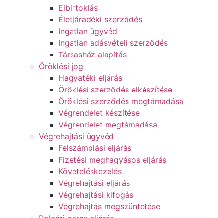
Elbirtoklás
Életjáradéki szerződés
Ingatlan ügyvéd
Ingatlan adásvételi szerződés
Társasház alapítás
Öröklési jog
Hagyatéki eljárás
Öröklési szerződés elkészítése
Öröklési szerződés megtámadása
Végrendelet készítése
Végrendelet megtámadása
Végrehajtási ügyvéd
Felszámolási eljárás
Fizetési meghagyásos eljárás
Követeléskezelés
Végrehajtási eljárás
Végrehajtási kifogás
Végrehajtás megszüntetése