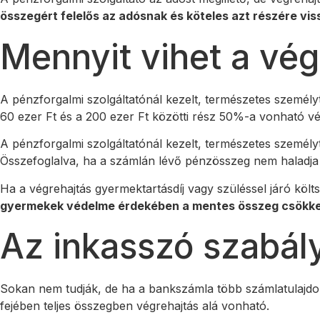
összegért felelős az adósnak és köteles azt részére viss
Mennyit vihet a vég
A pénzforgalmi szolgáltatónál kezelt, természetes személyt 
60 ezer Ft és a 200 ezer Ft közötti rész 50%-a vonható vé
A pénzforgalmi szolgáltatónál kezelt, természetes személy
Összefoglalva, ha a számlán lévő pénzösszeg nem haladja 
Ha a végrehajtás gyermektartásdíj vagy szüléssel járó költ
gyermekek védelme érdekében a mentes összeg csökkenté
Az inkasszó szabál
Sokan nem tudják, de ha a bankszámla több számlatulajdo
fejében teljes összegben végrehajtás alá vonható.