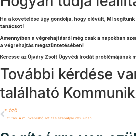
Hogyan tudja leállít
Ha a követelése úgy gondolja, hogy elévült, MI segítü
tanácsot!
Amennyiben a végrehajtásról még csak a napokban szerze
a végrehajtás megszüntetésében!
Keresse az Újváry Zsolt Ügyvédi Irodát problémájának
További kérdése va
található Kommunik
ELŐZŐ
Letiltás: A munkabérből letiltás szabályai 2026-ban