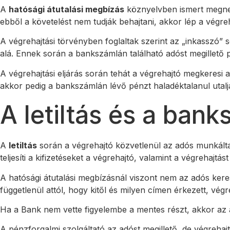
A
hatósági átutalási megbízás
köznyelvben ismert megn
ebből a követelést nem tudják behajtani, akkor lép a végre
A végrehajtási törvényben foglaltak szerint az „inkasszó” 
alá. Ennek során a bankszámlán található adóst megillető 
A végrehajtási eljárás során tehát a végrehajtó megkeresi a
akkor pedig a bankszámlán lévő pénzt haladéktalanul utalj
A letiltás és a ban
A
letiltás
során a végrehajtó közvetlenül az adós munkáltat
teljesíti a kifizetéseket a végrehajtó, valamint a végrehajtást
A hatósági átutalási megbízásnál viszont nem az adós ker
függetlenül attól, hogy kitől és milyen címen érkezett, végr
Ha a Bank nem vette figyelembe a mentes részt, akkor az ad
A pénzforgalmi szolgáltató az adóst megillető, de végreha