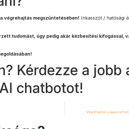
ani?
nk a végrehajtás megszüntetésében!
Inkasszót / hatósági á
tt tudomást, úgy pedig akár kézbesítési kifogással, va
 megoldásában!
n? Kérdezze a jobb 
AI chatbotot!
Végrehajtási joggal terhel