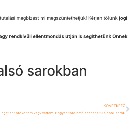
tutalási megbízást mi megszüntethetjük! Kérjen tőlünk
jogi
gy rendkívüli ellentmondás útján is segíthetünk Önnek
alsó sarokban
KÖVETKEZŐ
t ingatlant örököltem vagy vettem: Hogyan törölhető a teher a tulajdoni lapról?