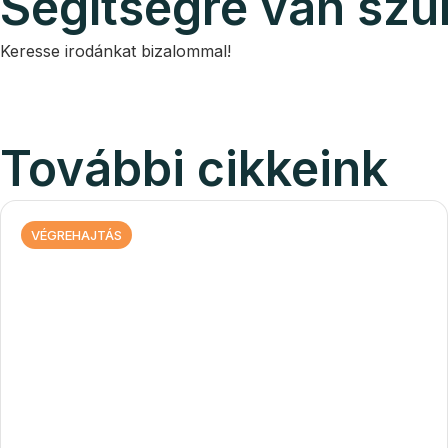
Segítségre van sz
Keresse irodánkat bizalommal!
További cikkeink
VÉGREHAJTÁS