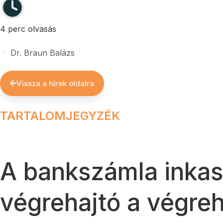
4 perc olvasás
Dr. Braun Balázs
Vissza a hírek oldalra
TARTALOMJEGYZÉK
A bankszámla inkas
végrehajtó a végreh