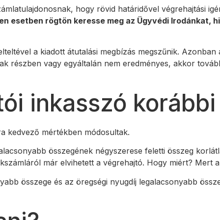
latulajdonosnak, hogy rövid határidővel végrehajtási igén
lyen esetben rögtön keresse meg az Ügyvédi Irodánkat, 
elteltével a kiadott átutalási megbízás megszűnik. Azonban
ó csak részben vagy egyáltalán nem eredményes, akkor tovább
tói inkasszó korábbi
kra kedvező mértékben módosultak.
alacsonyabb összegének négyszerese feletti összeg korlátlan
nkszámláról már elvihetett a végrehajtó. Hogy miért? Mert 
sonyabb összege és az öregségi nyugdíj legalacsonyabb ös