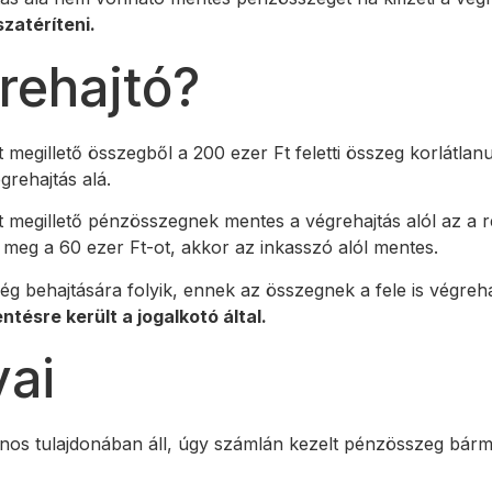
zatéríteni.
rehajtó?
megillető összegből a 200 ezer Ft feletti összeg korlátlanu
grehajtás alá.
t megillető pénzösszegnek mentes a végrehajtás alól az a 
meg a 60 ezer Ft-ot, akkor az inkasszó alól mentes.
ség behajtására folyik, ennek az összegnek a fele is végreh
sre került a jogalkotó által.
yai
nos tulajdonában áll, úgy számlán kezelt pénzösszeg bárm