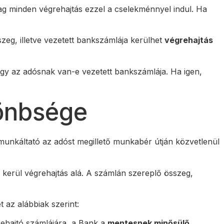
lag minden végrehajtás ezzel a cselekménnyel indul. Ha
zeg, illetve vezetett bankszámlája kerülhet
végrehajtás
 hogy az adósnak van-e vezetett bankszámlája. Ha igen,
lönbsége
 munkáltató az adóst megillető munkabér útján közvetlenül
kerül végrehajtás alá. A számlán szereplő összeg,
 az alábbiak szerint:
rehajtó számlájára, a Bank a
mentesnek minősülő