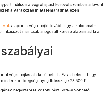
ypert indítson a végrehajtást kérővel szemben a levont
hiszen a várakozás miatt lemaradhat ezen
 a
Vht
. alapján a végrehajtó további egy alkalommal –
i inkasszót már csak a jogosult kérése alapján ad ki a
 szabályai
ul végrehajtás alá kerülhetett . Ez azt jelenti, hogy
a mindenkori öregségi nyugdíj összege 28.500 Ft.
szegének négyszerese közötti rész 50%-a vonható