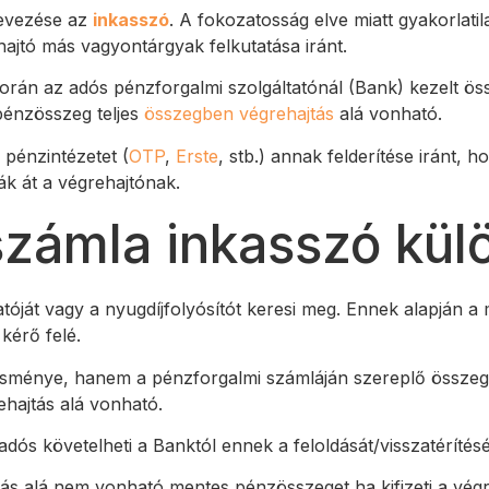
evezése az
inkasszó
. A fokozatosság elve miatt gyakorlati
hajtó más vagyontárgyak felkutatása iránt.
során az adós pénzforgalmi szolgáltatónál (Bank) kezelt öss
pénzösszeg teljes
összegben végrehajtás
alá vonható.
 pénzintézetet (
OTP
,
Erste
, stb.) annak felderítése iránt,
ák át a végrehajtónak.
kszámla inkasszó kü
óját vagy a nyugdíjfolyósítót keresi meg. Ennek alapján a
 kérő felé.
esménye, hanem a pénzforgalmi számláján szereplő összeg 
ehajtás alá vonható.
ós követelheti a Banktól ennek a feloldását/visszatérítését
jtás alá nem vonható mentes pénzösszeget ha kifizeti a vég