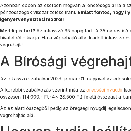
Azonban ebben az esetben megvan a lehetősége arra a szám
pénzösszegek visszafizetése iránt.
Emiatt fontos, hogy i
igényérvényesítési módról!
Meddig is tart?
Az inkasszó 35 napig tart. A 35 napos idő 
hivatalból – kiadja. Ha a végrehajtó által kiadott inkassz
végrehajtó.
A Bírósági végrehaj
Az inkasszó szabályai 2023. január 01. napjával az adóso
A korábbi szabályozás szerint még az
öregségi nyugdíj
leg
összesen 114.000,- Ft (4x 28.500 Ft) feletti összeget a ba
Az ez alatti összegből pedig az öregségi nyugdíj legalac
végrehajtás alá.