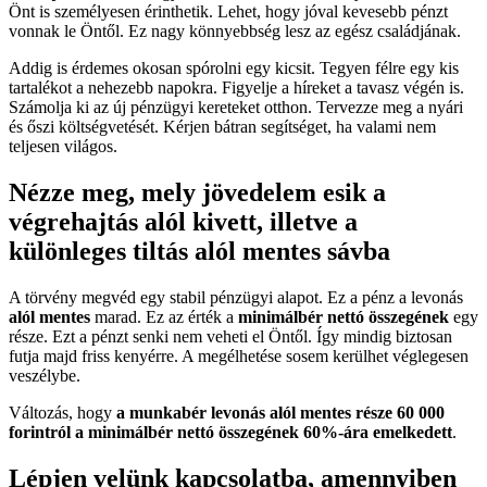
Önt is személyesen érinthetik. Lehet, hogy jóval kevesebb pénzt
vonnak le Öntől. Ez nagy könnyebbség lesz az egész családjának.
Addig is érdemes okosan spórolni egy kicsit. Tegyen félre egy kis
tartalékot a nehezebb napokra. Figyelje a híreket a tavasz végén is.
Számolja ki az új pénzügyi kereteket otthon. Tervezze meg a nyári
és őszi költségvetését. Kérjen bátran segítséget, ha valami nem
teljesen világos.
Nézze meg, mely jövedelem esik a
végrehajtás alól kivett, illetve a
különleges tiltás alól mentes sávba
A törvény megvéd egy stabil pénzügyi alapot. Ez a pénz a levonás
alól mentes
marad. Ez az érték a
minimálbér nettó összegének
egy
része. Ezt a pénzt senki nem veheti el Öntől. Így mindig biztosan
futja majd friss kenyérre. A megélhetése sosem kerülhet véglegesen
veszélybe.
Változás, hogy
a munkabér levonás alól mentes része 60 000
forintról a minimálbér nettó összegének 60%-ára emelkedett
.
Lépjen velünk kapcsolatba, amennyiben