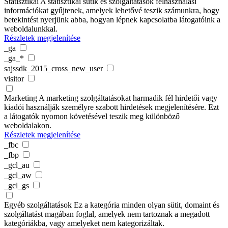
Statisztikai
A statisztikai sütik és szolgáltatások felhasználási
információkat gyűjtenek, amelyek lehetővé teszik számunkra, hogy
betekintést nyerjünk abba, hogyan lépnek kapcsolatba látogatóink a
weboldalunkkal.
Részletek megjelenítése
_ga
_ga_*
sajssdk_2015_cross_new_user
visitor
Marketing
A marketing szolgáltatásokat harmadik fél hirdetői vagy
kiadói használják személyre szabott hirdetések megjelenítésére. Ezt
a látogatók nyomon követésével teszik meg különböző
weboldalakon.
Részletek megjelenítése
_fbc
_fbp
_gcl_au
_gcl_aw
_gcl_gs
Egyéb szolgáltatások
Ez a kategória minden olyan sütit, domaint és
szolgáltatást magában foglal, amelyek nem tartoznak a megadott
kategóriákba, vagy amelyeket nem kategorizáltak.