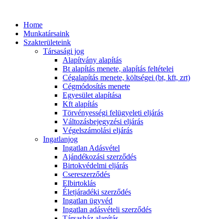
Ugrás
a
Home
tartalomhoz
Munkatársaink
Szakterületeink
Társasági jog
Alapítvány alapítás
Bt alapítás menete, alapítás feltételei
Cégalapítás menete, költségei (bt, kft, zrt)
Cégmódosítás menete
Egyesület alapítása
Kft alapítás
Törvényességi felügyeleti eljárás
Változásbejegyzési eljárás
Végelszámolási eljárás
Ingatlanjog
Ingatlan Adásvétel
Ajándékozási szerződés
Birtokvédelmi eljárás
Csereszerződés
Elbirtoklás
Életjáradéki szerződés
Ingatlan ügyvéd
Ingatlan adásvételi szerződés
Társasház alapítás