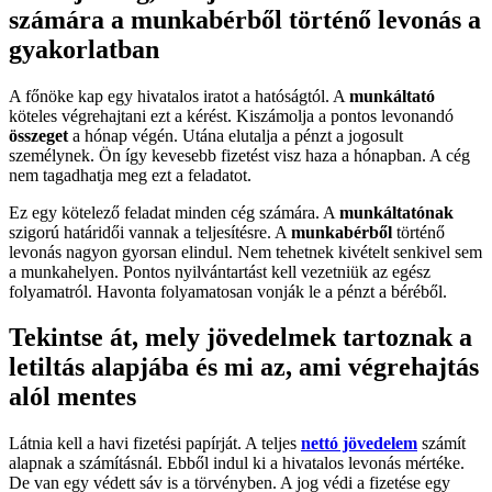
számára a munkabérből történő levonás a
gyakorlatban
A főnöke kap egy hivatalos iratot a hatóságtól. A
munkáltató
köteles végrehajtani ezt a kérést. Kiszámolja a pontos levonandó
összeget
a hónap végén. Utána elutalja a pénzt a jogosult
személynek. Ön így kevesebb fizetést visz haza a hónapban. A cég
nem tagadhatja meg ezt a feladatot.
Ez egy kötelező feladat minden cég számára. A
munkáltatónak
szigorú határidői vannak a teljesítésre. A
munkabérből
történő
levonás nagyon gyorsan elindul. Nem tehetnek kivételt senkivel sem
a munkahelyen. Pontos nyilvántartást kell vezetniük az egész
folyamatról. Havonta folyamatosan vonják le a pénzt a béréből.
Tekintse át, mely jövedelmek tartoznak a
letiltás alapjába és mi az, ami végrehajtás
alól mentes
Látnia kell a havi fizetési papírját. A teljes
nettó jövedelem
számít
alapnak a számításnál. Ebből indul ki a hivatalos levonás mértéke.
De van egy védett sáv is a törvényben. A jog védi a fizetése egy