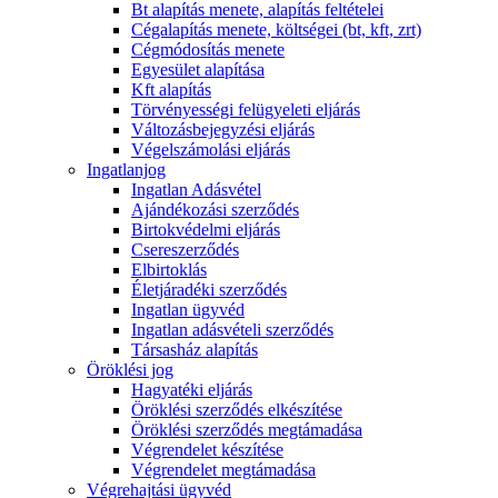
Bt alapítás menete, alapítás feltételei
Cégalapítás menete, költségei (bt, kft, zrt)
Cégmódosítás menete
Egyesület alapítása
Kft alapítás
Törvényességi felügyeleti eljárás
Változásbejegyzési eljárás
Végelszámolási eljárás
Ingatlanjog
Ingatlan Adásvétel
Ajándékozási szerződés
Birtokvédelmi eljárás
Csereszerződés
Elbirtoklás
Életjáradéki szerződés
Ingatlan ügyvéd
Ingatlan adásvételi szerződés
Társasház alapítás
Öröklési jog
Hagyatéki eljárás
Öröklési szerződés elkészítése
Öröklési szerződés megtámadása
Végrendelet készítése
Végrendelet megtámadása
Végrehajtási ügyvéd