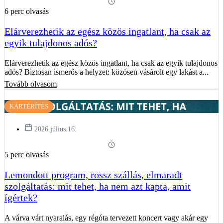
6 perc olvasás
Elárverezhetik az egész közös ingatlant, ha csak az
egyik tulajdonos adós?
Elárverezhetik az egész közös ingatlant, ha csak az egyik tulajdonos
adós? Biztosan ismerős a helyzet: közösen vásárolt egy lakást a...
Tovább olvasom
KÁRTÉRÍTÉS
2026.július.16.
5 perc olvasás
Lemondott program, rossz szállás, elmaradt
szolgáltatás: mit tehet, ha nem azt kapta, amit
ígértek?
A várva várt nyaralás, egy régóta tervezett koncert vagy akár egy