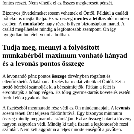
fontos részét. Nem vihetik el az összes megkeresett pénzét.
Bizonyos jövedelmeket sosem vehetnek el Öntől. Például a családi
pótlékot is megtarthatja. Ez az összeg
mentes a letiltás
alól minden
esetben. A
munkabér
nagy része is ilyen biztonságban marad. A
család megélhetése mindig a legfontosabb szempont. Ön így
nyugodtan tud ételt venni a boltban.
Tudja meg, mennyi a folyósított
munkabérből maximum vonható hányad
és a levonás pontos összege
A levonandó pénz pontos
összege
törvényben rögzített és
ellenőrizhető. Általában a fizetés harmadát vihetik el Öntől. Ezt a
nettó
béréből számolják ki a bérszámfejtők. Ritkán a felét is
elvonhatják a hónap végén. Ez főleg gyermektartás követelés esetén
fordul elő a gyakorlatban.
A fizetéséből megmaradó rész védi az Ön mindennapjait. A
levonás
sosem teheti Önt teljesen földönfutóvá. Egy bizonyos minimum
összeg mindig megmarad a számláján. Ezt az
összeg
határt a törvény
nagyon szigorúan védi. Mindig ki tudja fizetni a legfontosabb rezsi
számláit. Nem kell aggódnia a teljes nincstelenségtől a jövőben.