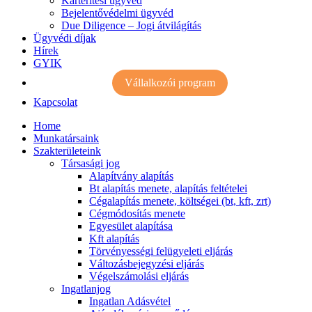
Kártérítési ügyvéd
Bejelentővédelmi ügyvéd
Due Diligence – Jogi átvilágítás
Ügyvédi díjak
Hírek
GYIK
Vállalkozói program
Kapcsolat
Home
Munkatársaink
Szakterületeink
Társasági jog
Alapítvány alapítás
Bt alapítás menete, alapítás feltételei
Cégalapítás menete, költségei (bt, kft, zrt)
Cégmódosítás menete
Egyesület alapítása
Kft alapítás
Törvényességi felügyeleti eljárás
Változásbejegyzési eljárás
Végelszámolási eljárás
Ingatlanjog
Ingatlan Adásvétel