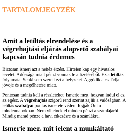
TARTALOMJEGYZÉK
Amit a letiltás elrendelése és a
végrehajtási eljárás alapvető szabályai
kapcsán tudnia érdemes
Biztosan ismeri azt a nehéz érzést. Hirtelen kap egy hivatalos
levelet. Adóssága miatt pénzt vonnak le a fizetéséből. Ez a
letiltás
folyamata. Senki sem szereti ezt a helyzetet. Aggódik a családja
jövője és a megélhetése miatt.
Pontosan tudnia kell a részleteket. Ismerje meg, hogyan indul el ez
az egész. A
végrehajtás
szigorú rend szerint zajlik a valóságban. A
letiltás
szabályai
pontos ismerete védeni fogják Önt a
mindennapokban. Nem vihetnek el minden pénzt a számlájáról.
Mindig marad pénze a havi étkezésre és a számlákra.
Ismerje meg, mit jelent a munkáltató