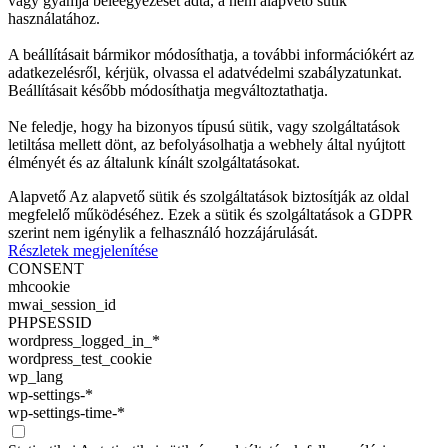
vagy gyámja beleegyezését adta, a nem alapvető sütik
használatához.
A beállításait bármikor módosíthatja, a további információkért az
adatkezelésről, kérjük, olvassa el adatvédelmi szabályzatunkat.
Beállításait később módosíthatja megváltoztathatja.
Ne feledje, hogy ha bizonyos típusú sütik, vagy szolgáltatások
letiltása mellett dönt, az befolyásolhatja a webhely által nyújtott
élményét és az általunk kínált szolgáltatásokat.
Alapvető
Az alapvető sütik és szolgáltatások biztosítják az oldal
megfelelő működéséhez. Ezek a sütik és szolgáltatások a GDPR
szerint nem igénylik a felhasználó hozzájárulását.
Részletek megjelenítése
CONSENT
mhcookie
mwai_session_id
PHPSESSID
wordpress_logged_in_*
wordpress_test_cookie
wp_lang
wp-settings-*
wp-settings-time-*