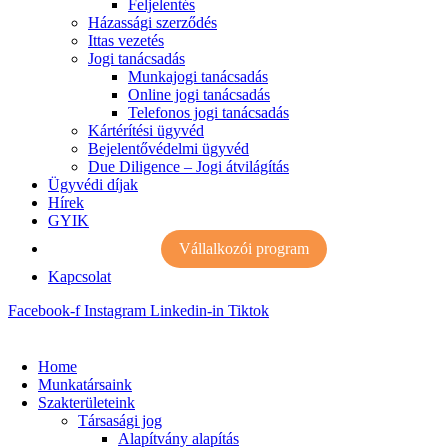
Feljelentés
Házassági szerződés
Ittas vezetés
Jogi tanácsadás
Munkajogi tanácsadás
Online jogi tanácsadás
Telefonos jogi tanácsadás
Kártérítési ügyvéd
Bejelentővédelmi ügyvéd
Due Diligence – Jogi átvilágítás
Ügyvédi díjak
Hírek
GYIK
Vállalkozói program
Kapcsolat
Facebook-f
Instagram
Linkedin-in
Tiktok
Home
Munkatársaink
Szakterületeink
Társasági jog
Alapítvány alapítás