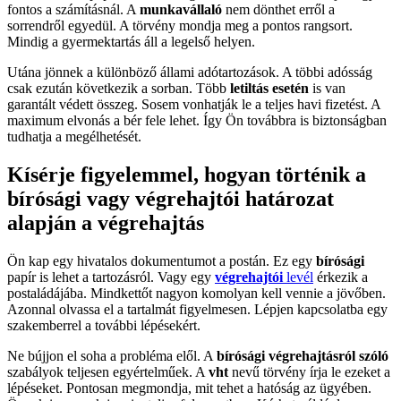
fontos a számításnál. A
munkavállaló
nem dönthet erről a
sorrendről egyedül. A törvény mondja meg a pontos rangsort.
Mindig a gyermektartás áll a legelső helyen.
Utána jönnek a különböző állami adótartozások. A többi adósság
csak ezután következik a sorban. Több
letiltás esetén
is van
garantált védett összeg. Sosem vonhatják le a teljes havi fizetést. A
maximum elvonás a bér fele lehet. Így Ön továbbra is biztonságban
tudhatja a megélhetését.
Kísérje figyelemmel, hogyan történik a
bírósági vagy végrehajtói határozat
alapján a végrehajtás
Ön kap egy hivatalos dokumentumot a postán. Ez egy
bírósági
papír is lehet a tartozásról. Vagy egy
végrehajtói
levél
érkezik a
postaládájába. Mindkettőt nagyon komolyan kell vennie a jövőben.
Azonnal olvassa el a tartalmát figyelmesen. Lépjen kapcsolatba egy
szakemberrel a további lépésekért.
Ne bújjon el soha a probléma elől. A
bírósági végrehajtásról szóló
szabályok teljesen egyértelműek. A
vht
nevű törvény írja le ezeket a
lépéseket. Pontosan megmondja, mit tehet a hatóság az ügyében.