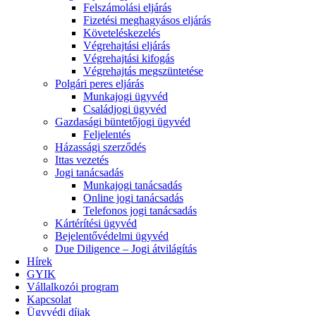
Felszámolási eljárás
Fizetési meghagyásos eljárás
Követeléskezelés
Végrehajtási eljárás
Végrehajtási kifogás
Végrehajtás megszüntetése
Polgári peres eljárás
Munkajogi ügyvéd
Családjogi ügyvéd
Gazdasági büntetőjogi ügyvéd
Feljelentés
Házassági szerződés
Ittas vezetés
Jogi tanácsadás
Munkajogi tanácsadás
Online jogi tanácsadás
Telefonos jogi tanácsadás
Kártérítési ügyvéd
Bejelentővédelmi ügyvéd
Due Diligence – Jogi átvilágítás
Hírek
GYIK
Vállalkozói program
Kapcsolat
Ügyvédi díjak