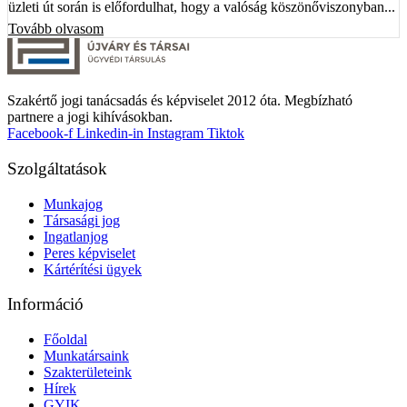
üzleti út során is előfordulhat, hogy a valóság köszönőviszonyban...
Tovább olvasom
Szakértő jogi tanácsadás és képviselet 2012 óta. Megbízható
partnere a jogi kihívásokban.
Facebook-f
Linkedin-in
Instagram
Tiktok
Szolgáltatások
Munkajog
Társasági jog
Ingatlanjog
Peres képviselet
Kártérítési ügyek
Információ
Főoldal
Munkatársaink
Szakterületeink
Hírek
GYIK