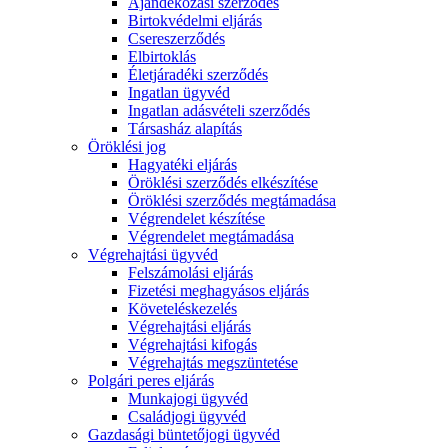
Ajándékozási szerződés
Birtokvédelmi eljárás
Csereszerződés
Elbirtoklás
Életjáradéki szerződés
Ingatlan ügyvéd
Ingatlan adásvételi szerződés
Társasház alapítás
Öröklési jog
Hagyatéki eljárás
Öröklési szerződés elkészítése
Öröklési szerződés megtámadása
Végrendelet készítése
Végrendelet megtámadása
Végrehajtási ügyvéd
Felszámolási eljárás
Fizetési meghagyásos eljárás
Követeléskezelés
Végrehajtási eljárás
Végrehajtási kifogás
Végrehajtás megszüntetése
Polgári peres eljárás
Munkajogi ügyvéd
Családjogi ügyvéd
Gazdasági büntetőjogi ügyvéd