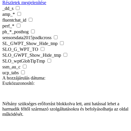
Részletek megjelenítése
_dd_s
amp_*
fluentchat_id
perf_*
ph_*_posthog
sensorsdata2015jssdkcross
SL_GWPT_Show_Hide_tmp
SLO_G_WPT_TO
SLO_GWPT_Show_Hide_tmp
SLO_wptGlobTipTmp
ssm_au_c
ucp_tabs
A hozzájárulás dátuma:
Eszközazonosító:
Összes elfogadása
Csak a szükségesek elfogadása
Beállítások
mentése
Néhány szükséges erőforrást blokkolva lett, ami hatással lehet a
harmadik féltől származó szolgáltatásokra és befolyásolhatja az oldal
működését.
Szükséges sütik és szolgáltatások engedélyezése
Minden süti és
szolgáltatás engedélyezése