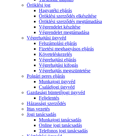
Öröklési jog
Hagyatéki eljárás
Öröklési szerződés elkészítése
Öröklési szerződés megtámadása
Végrendelet készítése
Végrendelet megtámadása
Végrehajtási ügyvéd
Felszámolási eljárás
Fizetési meghagyásos eljárás
Követeléskezelés
Végrehajtási eljárás
Végrehajtási kifogás
Végrehajtás megszüntetése
Polgári peres eljárás
Munkajogi ügyvéd
Családjogi ügyvéd
Gazdasági büntetőjogi ügyvéd
Feljelentés
Házassági szerződés
Ittas vezetés
Jogi tanácsadás
Munkajogi tanácsadás
Online jogi tanácsadás
Telefonos jogi tanácsadás