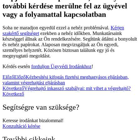
további kérdése merülne fel az ügyével
vagy a folyamattal kapcsolatban
Soha ne maradjon egyedül ezzel a nehéz problémával.
Kérjen
szakértő segítséget
ezekben a nehéz időkben. Munkatársaink
készséggel állnak az Ön rendelkezésére. Segítünk átlátni a bonyolult
és nehéz papírokat. Alaposan megvizsgáljuk az Ön egyedi,
személyes helyzetét. Közösen biztosan találunk egy jó és
megnyugtató megoldást.
Kérdés esetén
forduljon Ügyvédi Irodánkhoz
!
Előző
Előző
Kézbesítési kifogás fizetési meghagyásos eljárásban,
valamint végrehajtási eljárásban
Következő
Végrehajtó inkasszó szabályai: mit vihet a végrehajtó?
Következő
Segítségre van szüksége?
Keresse irodánkat bizalommal!
Konzultáció kérése
További cikkeink