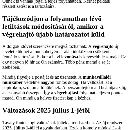
Önnek is vannak jogai a teljes folyamatban. Kérhet például
részletfizetést is a tartozására.
Tájékozódjon a folyamatban lévő
letiltások módosításáról, amikor a
végrehajtó újabb határozatot küld
A dolgok idővel szerencsére megváltozhatnak. A
végrehajtó
új
levelet küldhet a munkahelyére. Talán időközben csökkent a
fennálló tartozása. Ekkor a havi
levonása
is kevesebb lesz majd. Ez
egy nagyon jó hír az Ön számára. Több pénz marad a saját
zsebében.
Mindig figyelje a postáját és az üzeneteit. A
munkavállalói
munkabér
védelme nagyon fontos dolog. Ha változást lát a
papírokon, szóljon a főnökének. A bérszámfejtő majd beállítja az új,
alacsonyabb összeget. Így a
végrehajtási
folyamat teljesen pontos
marad. Ön mindig a helyes fizetést kapja kézhez.
Változások 2025 július 1-jétől
Tavaly fontos jogi változások jöttek a rendszerben. Az új rendszer
2025.
július 1-től
él a gyakorlatban. Ezek a komoly módosítások