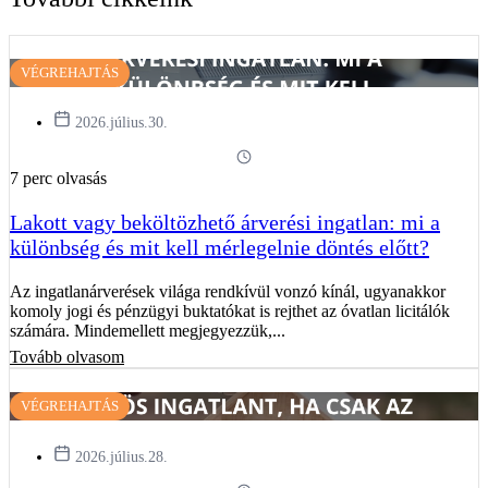
VÉGREHAJTÁS
2026.július.30.
7 perc olvasás
Lakott vagy beköltözhető árverési ingatlan: mi a
különbség és mit kell mérlegelnie döntés előtt?
Az ingatlanárverések világa rendkívül vonzó kínál, ugyanakkor
komoly jogi és pénzügyi buktatókat is rejthet az óvatlan licitálók
számára. Mindemellett megjegyezzük,...
Tovább olvasom
VÉGREHAJTÁS
2026.július.28.