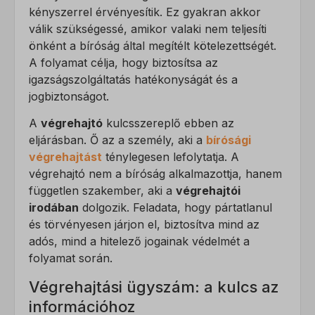
kényszerrel érvényesítik. Ez gyakran akkor
válik szükségessé, amikor valaki nem teljesíti
önként a bíróság által megítélt kötelezettségét.
A folyamat célja, hogy biztosítsa az
igazságszolgáltatás hatékonyságát és a
jogbiztonságot.
A
végrehajtó
kulcsszereplő ebben az
eljárásban. Ő az a személy, aki a
bírósági
végrehajtást
ténylegesen lefolytatja. A
végrehajtó nem a bíróság alkalmazottja, hanem
független szakember, aki a
végrehajtói
irodában
dolgozik. Feladata, hogy pártatlanul
és törvényesen járjon el, biztosítva mind az
adós, mind a hitelező jogainak védelmét a
folyamat során.
Végrehajtási ügyszám: a kulcs az
információhoz