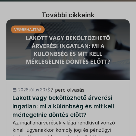
További cikkeink
VÉGREHAJTÁS
7 perc olvasás
2026.július.30.
Lakott vagy beköltözhető árverési
ingatlan: mi a különbség és mit kell
mérlegelnie döntés előtt?
Az ingatlanárverések világa rendkívül vonzó
kínál, ugyanakkor komoly jogi és pénzügyi