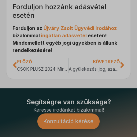
amp_*
Forduljon hozzánk adásvétel
esetén
fluentchat_id
perf_*
Forduljon az
Újváry Zsolt Ügyvédi Irodához
bizalommal
ingatlan adásvétel
esetén!
ph_*_posthog
Mindemellett egyéb jogi ügyekben is állunk
sensorsdata2015jssdkcross
rendelkezésére!
SL_GWPT_Show_Hide_tmp
ELŐZŐ
KÖVETKEZŐ
SLO_G_WPT_TO
CSOK PLUSZ 2024: Mire figyeljünk? Kik a jogosultak?
A gyülekezési jog, azaz a gyülekezési jogról szóló 2018. évi LV. törvény bemutatása
SLO_GWPT_Show_Hide_tmp
SLO_wptGlobTipTmp
ssm_au_c
Segítségre van szüksége?
Keresse irodánkat bizalommal!
ucp_tabs
Konzultáció kérése