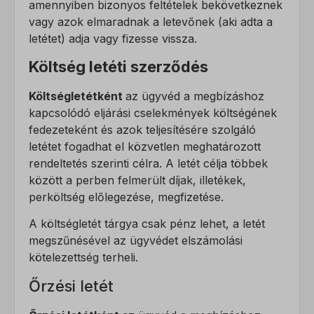
amennyiben bizonyos feltételek bekövetkeznek
vagy azok elmaradnak a letevőnek (aki adta a
letétet) adja vagy fizesse vissza.
Költség letéti szerződés
Költségletétként
az ügyvéd a megbízáshoz
kapcsolódó eljárási cselekmények költségének
fedezeteként és azok teljesítésére szolgáló
letétet fogadhat el közvetlen meghatározott
rendeltetés szerinti célra. A letét célja többek
között a perben felmerült díjak, illetékek,
perköltség előlegezése, megfizetése.
A költségletét tárgya csak pénz lehet, a letét
megszűnésével az ügyvédet elszámolási
kötelezettség terheli.
Őrzési letét