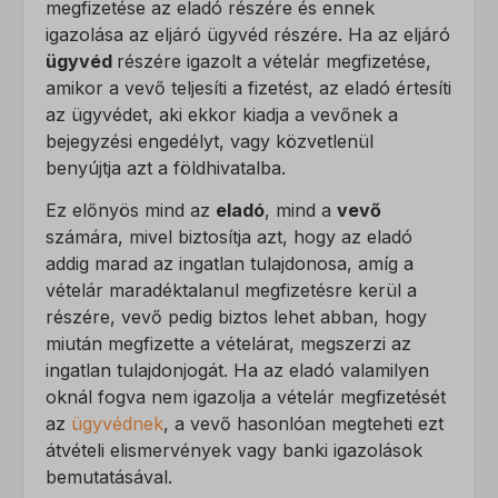
megfizetése az eladó részére és ennek
gyűjtenek, amelyek lehetővé teszik számunkra, hogy betekintést
igazolása az eljáró ügyvéd részére. Ha az eljáró
mhcookie
nyerjünk abba, hogyan lépnek kapcsolatba látogatóink a
ügyvéd
részére igazolt a vételár megfizetése,
weboldalunkkal.
mwai_session_id
amikor a vevő teljesíti a fizetést, az eladó értesíti
Részletek megjelenítése
az ügyvédet, aki ekkor kiadja a vevőnek a
PHPSESSID
Marketing
bejegyzési engedélyt, vagy közvetlenül
wordpress_logged_in_*
A marketing szolgáltatásokat harmadik fél hirdetői vagy kiadói
benyújtja azt a földhivatalba.
_ga
használják személyre szabott hirdetések megjelenítésére. Ezt a
wordpress_test_cookie
_ga_*
Ez előnyös mind az
eladó
, mind a
vevő
látogatók nyomon követésével teszik meg különböző
wp_lang
számára, mivel biztosítja azt, hogy az eladó
weboldalakon.
sajssdk_2015_cross_new_user
addig marad az ingatlan tulajdonosa, amíg a
Részletek megjelenítése
wp-settings-*
visitor
vételár maradéktalanul megfizetésre kerül a
Egyéb szolgáltatások
wp-settings-time-*
részére, vevő pedig biztos lehet abban, hogy
Ez a kategória minden olyan sütit, domaint és szolgáltatást
_fbc
miután megfizette a vételárat, megszerzi az
magában foglal, amelyek nem tartoznak a megadott kategóriákba,
ingatlan tulajdonjogát. Ha az eladó valamilyen
_fbp
vagy amelyeket nem kategorizáltak.
oknál fogva nem igazolja a vételár megfizetését
_gcl_au
Részletek megjelenítése
az
ügyvédnek
, a vevő hasonlóan megteheti ezt
átvételi elismervények vagy banki igazolások
_gcl_aw
_dd_s
bemutatásával.
_gcl_gs