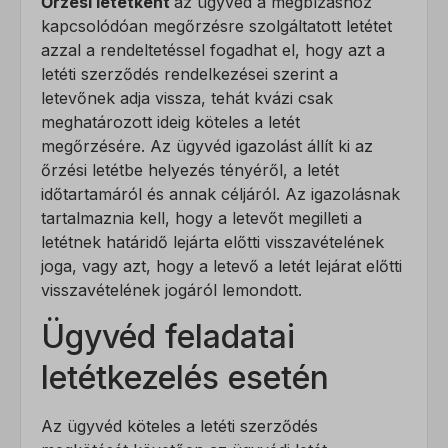
Őrzési letétként
az ügyvéd a megbízáshoz
kapcsolódóan megőrzésre szolgáltatott letétet
azzal a rendeltetéssel fogadhat el, hogy azt a
letéti szerződés rendelkezései szerint a
letevőnek adja vissza, tehát kvázi csak
meghatározott ideig köteles a letét
megőrzésére. Az ügyvéd igazolást állít ki az
őrzési letétbe helyezés tényéről, a letét
időtartamáról és annak céljáról. Az igazolásnak
tartalmaznia kell, hogy a letevőt megilleti a
letétnek határidő lejárta előtti visszavételének
joga, vagy azt, hogy a letevő a letét lejárat előtti
visszavételének jogáról lemondott.
Ügyvéd feladatai
letétkezelés esetén
Az ügyvéd köteles a letéti szerződés