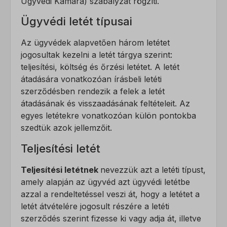
Ügyvédi Kamara) szabályzat rögzíti.
Ügyvédi letét típusai
Az ügyvédek alapvetően három letétet
jogosultak kezelni a letét tárgya szerint:
teljesítési, költség és őrzési letétet. A letét
átadására vonatkozóan írásbeli letéti
szerződésben rendezik a felek a letét
átadásának és visszaadásának feltételeit. Az
egyes letétekre vonatkozóan külön pontokba
szedtük azok jellemzőit.
Teljesítési letét
Teljesítési letétnek
nevezzük azt a letéti típust,
amely alapján az ügyvéd azt ügyvédi letétbe
azzal a rendeltetéssel veszi át, hogy a letétet a
letét átvételére jogosult részére a letéti
szerződés szerint fizesse ki vagy adja át, illetve