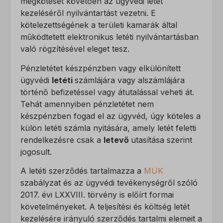
megkötését követően az ügyvédi letét
kezeléséről nyilvántartást vezetni. E
kötelezettségének a területi kamarák által
működtetett elektronikus letéti nyilvántartásban
való rögzítésével eleget tesz.
Pénzletétet készpénzben vagy elkülönített
ügyvédi
letéti
számlájára vagy alszámlájára
történő befizetéssel vagy átutalással veheti át.
Tehát amennyiben pénzletétet nem
készpénzben fogad el az ügyvéd, úgy köteles a
külön letéti számla nyitására, amely letét feletti
rendelkezésre csak a
letevő
utasítása szerint
jogosult.
A letéti szerződés tartalmazza a
MÜK
szabályzat és az ügyvédi tevékenységről szóló
2017. évi LXXVIII. törvény is előírt formai
követelményeket. A teljesítési és költség letét
kezelésére irányuló szerződés tartalmi elemeit a