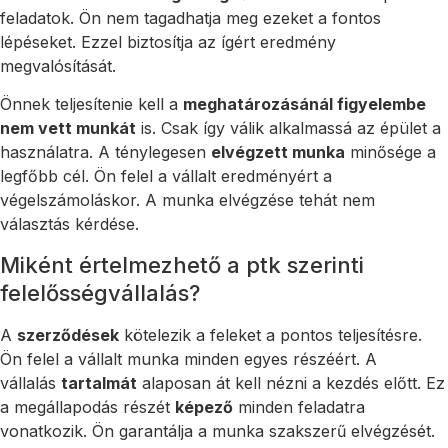
feladatok. Ön nem tagadhatja meg ezeket a fontos
lépéseket. Ezzel biztosítja az ígért eredmény
megvalósítását.
Önnek teljesítenie kell a
meghatározásánál figyelembe
nem vett munkát
is. Csak így válik alkalmassá az épület a
használatra. A ténylegesen
elvégzett munka
minősége a
legfőbb cél. Ön felel a vállalt eredményért a
végelszámoláskor. A munka elvégzése tehát nem
választás kérdése.
Miként értelmezhető a ptk szerinti
felelősségvállalás?
A
szerződések
kötelezik a feleket a pontos teljesítésre.
Ön felel a vállalt munka minden egyes részéért. A
vállalás
tartalmát
alaposan át kell nézni a kezdés előtt. Ez
a megállapodás részét
képező
minden feladatra
vonatkozik. Ön garantálja a munka szakszerű elvégzését.