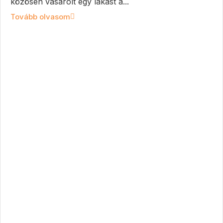
közösen vásárolt egy lakást a...
Tovább olvasom