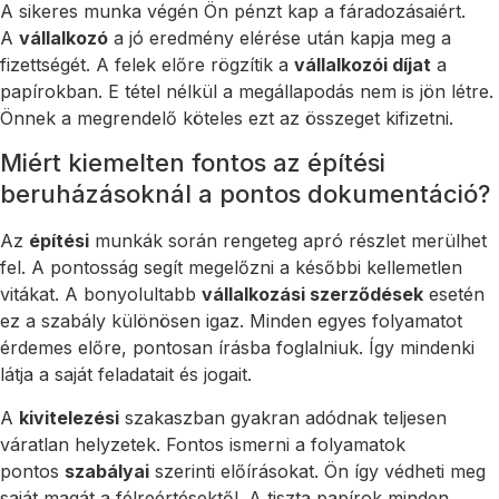
A sikeres munka végén Ön pénzt kap a fáradozásaiért.
A
vállalkozó
a jó eredmény elérése után kapja meg a
fizettségét. A felek előre rögzítik a
vállalkozói díjat
a
papírokban. E tétel nélkül a megállapodás nem is jön létre.
Önnek a megrendelő köteles ezt az összeget kifizetni.
Miért kiemelten fontos az építési
beruházásoknál a pontos dokumentáció?
Az
építési
munkák során rengeteg apró részlet merülhet
fel. A pontosság segít megelőzni a későbbi kellemetlen
vitákat. A bonyolultabb
vállalkozási szerződések
esetén
ez a szabály különösen igaz. Minden egyes folyamatot
érdemes előre, pontosan írásba foglalniuk. Így mindenki
látja a saját feladatait és jogait.
A
kivitelezési
szakaszban gyakran adódnak teljesen
váratlan helyzetek. Fontos ismerni a folyamatok
pontos
szabályai
szerinti előírásokat. Ön így védheti meg
saját magát a félreértésektől. A tiszta papírok minden