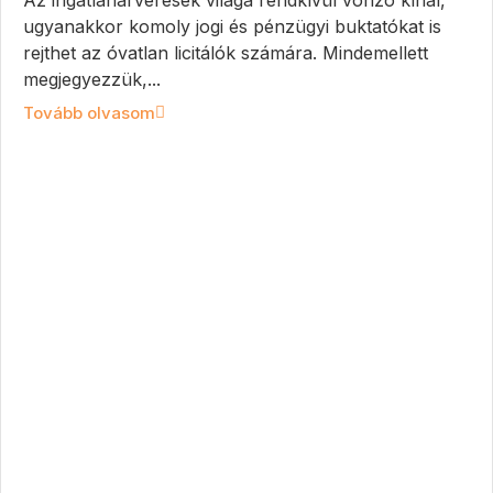
Az ingatlanárverések világa rendkívül vonzó kínál,
ugyanakkor komoly jogi és pénzügyi buktatókat is
rejthet az óvatlan licitálók számára. Mindemellett
megjegyezzük,...
Tovább olvasom