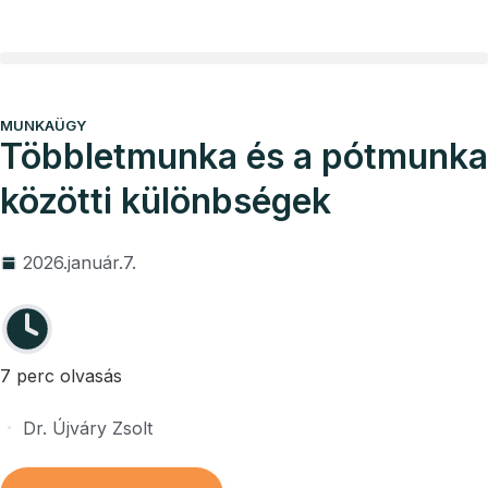
Vállalkozói program
Ügyvédi díjak
MUNKAÜGY
Többletmunka és a pótmunka
közötti különbségek
2026.január.7.
7 perc olvasás
Dr. Újváry Zsolt