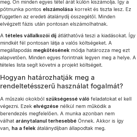
meg. Ön minden egyes tétel árát külön kiszámolja. Így a
pótmunka pontos
elszámolása
korrekt és tiszta lesz. Ez
független az eredeti átalánydíj összegétől. Minden
elvégzett fázis után pontosan elszámolhatnak.
A
tételes vállalkozói díj
átláthatóvá teszi a kiadásokat. Így
mindkét fél pontosan látja a valós költségeket. A
megállapodás
megkötésének
módja határozza meg ezt
alapvetően. Minden egyes forintnak legyen meg a helye. A
tételes lista segít követni a projekt költségeit.
Hogyan határozhatják meg a
rendeltetésszerű használat fogalmát?
A műszaki okokból
szükségessé váló
feladatokat el kell
végezni. Ezek
elvégzése
nélkül nem működik a
berendezés megfelelően. A munka azonban nem
válhat
aránytalanul terhesebbé
Önnek. Akkor is így
van,
ha a felek
átalánydíjban állapodtak meg.