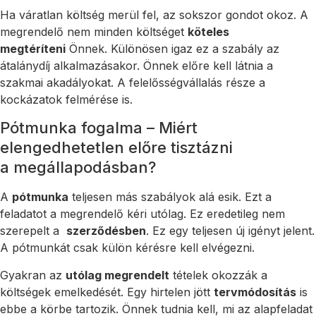
Ha váratlan költség merül fel, az sokszor gondot okoz. A
megrendelő nem minden költséget
köteles
megtéríteni
Önnek. Különösen igaz ez a szabály az
átalánydíj alkalmazásakor. Önnek előre kell látnia a
szakmai akadályokat. A felelősségvállalás része a
kockázatok felmérése is.
Pótmunka fogalma – Miért
elengedhetetlen előre tisztázni
a megállapodásban?
A
pótmunka
teljesen más szabályok alá esik. Ezt a
feladatot a megrendelő kéri utólag. Ez eredetileg nem
szerepelt a
szerződésben
. Ez egy teljesen új igényt jelent.
A pótmunkát csak külön kérésre kell elvégezni.
Gyakran az
utólag megrendelt
tételek okozzák a
költségek emelkedését. Egy hirtelen jött
tervmódosítás
is
ebbe a körbe tartozik. Önnek tudnia kell, mi az alapfeladat