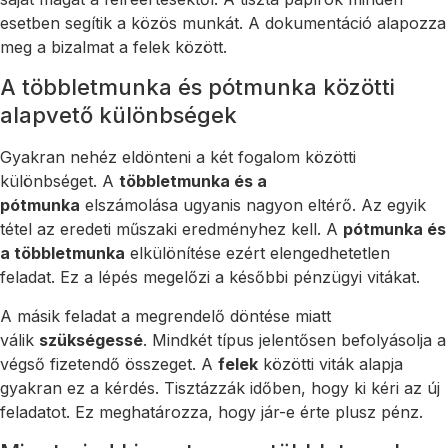
esetben segítik a közös munkát. A dokumentáció alapozza
meg a bizalmat a felek között.
A többletmunka és pótmunka közötti
alapvető különbségek
Gyakran nehéz eldönteni a két fogalom közötti
különbséget. A
többletmunka és a
pótmunka
elszámolása ugyanis nagyon eltérő. Az egyik
tétel az eredeti műszaki eredményhez kell. A
pótmunka és
a többletmunka
elkülönítése ezért elengedhetetlen
feladat. Ez a lépés megelőzi a későbbi pénzügyi vitákat.
A másik feladat a megrendelő döntése miatt
válik
szükségessé
. Mindkét típus jelentősen befolyásolja a
végső fizetendő összeget. A
felek
közötti viták alapja
gyakran ez a kérdés. Tisztázzák időben, hogy ki kéri az új
feladatot. Ez meghatározza, hogy jár-e érte plusz pénz.