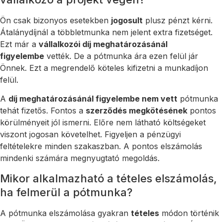
Ön csak bizonyos esetekben
jogosult
plusz pénzt kérni.
Átalánydíjnál a többletmunka nem jelent extra fizetséget.
Ezt már a
vállalkozói díj meghatározásánál
figyelembe
vették. De a pótmunka ára ezen felül jár
Önnek. Ezt a megrendelő köteles kifizetni a munkadíjon
felül.
A
díj meghatározásánál figyelembe nem vett
pótmunka
tehát fizetős. Fontos a
szerződés megkötésének
pontos
körülményeit jól ismerni. Előre nem látható költségeket
viszont jogosan követelhet. Figyeljen a pénzügyi
feltételekre minden szakaszban. A pontos elszámolás
mindenki számára megnyugtató megoldás.
Mikor alkalmazható a tételes elszámolás,
ha felmerül a pótmunka?
A pótmunka elszámolása gyakran
tételes
módon történik