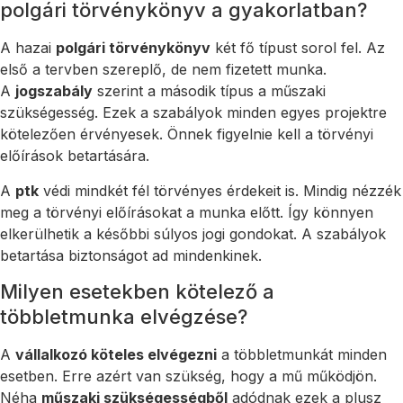
polgári törvénykönyv a gyakorlatban?
A hazai
polgári törvénykönyv
két fő típust sorol fel. Az
első a tervben szereplő, de nem fizetett munka.
A
jogszabály
szerint a második típus a műszaki
szükségesség. Ezek a szabályok minden egyes projektre
kötelezően érvényesek. Önnek figyelnie kell a törvényi
előírások betartására.
A
ptk
védi mindkét fél törvényes érdekeit is. Mindig nézzék
meg a törvényi előírásokat a munka előtt. Így könnyen
elkerülhetik a későbbi súlyos jogi gondokat. A szabályok
betartása biztonságot ad mindenkinek.
Milyen esetekben kötelező a
többletmunka elvégzése?
A
vállalkozó köteles elvégezni
a többletmunkát minden
esetben. Erre azért van szükség, hogy a mű működjön.
Néha
műszaki szükségességből
adódnak ezek a plusz