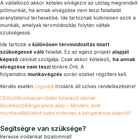
A vállalkozó akkor köteles elvégezni az utólag megrendelt
pótmunkát, ha annak elvégzése nem teszi feladatát
aránytalanul terhesebbé. Ide tartoznak különösen azok a
munkák, amelyek tervmódosítás folytán váltak
szükségessé.
Ide tartozik a
különösen tervmódosítás miatt
szükségessé váló
feladat. Ez az egész projekt
alapját
képező
célokat szolgálja. Csak akkor kötelező,
ha annak
elvégzése nem teszi
tönkre Önt. A
folyamatos
munkavégzés
során ezeket rögzíteni kell.
Kérdés esetén
Ügyvédi
Irodánk áll szíves rendelkezésére!
Előző
Munkaszerződés kötelező elemei
Következő
Bérgarancia alap – Minden, amit
munkavállalóként tudni érdemes a bérgarancia alapról
Segítségre van szüksége?
Keresse irodánkat bizalommal!