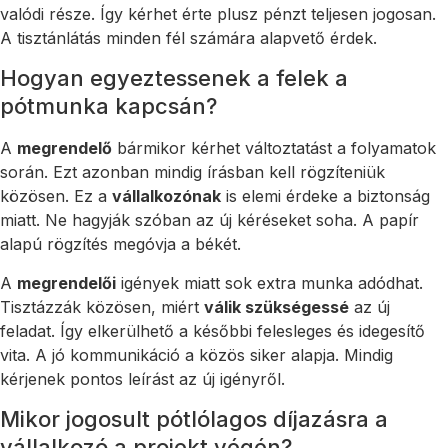
valódi része. Így kérhet érte plusz pénzt teljesen jogosan.
A tisztánlátás minden fél számára alapvető érdek.
Hogyan egyeztessenek a felek a
pótmunka kapcsán?
A
megrendelő
bármikor kérhet változtatást a folyamatok
során. Ezt azonban mindig írásban kell rögzíteniük
közösen. Ez a
vállalkozónak
is elemi érdeke a biztonság
miatt. Ne hagyják szóban az új kéréseket soha. A papír
alapú rögzítés megóvja a békét.
A
megrendelői
igények miatt sok extra munka adódhat.
Tisztázzák közösen, miért
válik szükségessé
az új
feladat. Így elkerülhető a későbbi felesleges és idegesítő
vita. A jó kommunikáció a közös siker alapja. Mindig
kérjenek pontos leírást az új igényről.
Mikor jogosult pótlólagos díjazásra a
vállalkozó a projekt végén?