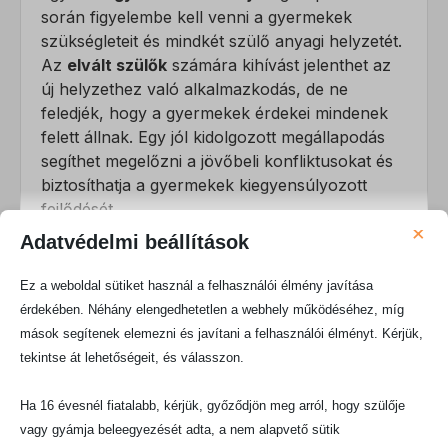
során figyelembe kell venni a gyermekek
szükségleteit és mindkét szülő anyagi helyzetét.
Az
elvált szülők
számára kihívást jelenthet az
új helyzethez való alkalmazkodás, de ne
feledjék, hogy a gyermekek érdekei mindenek
felett állnak. Egy jól kidolgozott megállapodás
segíthet megelőzni a jövőbeli konfliktusokat és
biztosíthatja a gyermekek kiegyensúlyozott
fejlődését.
×
Adatvédelmi beállítások
Vagyonmegosztás: A házassági
vagyon igazságos felosztása
Ez a weboldal sütiket használ a felhasználói élmény javítása
érdekében. Néhány elengedhetetlen a webhely működéséhez, míg
A
vagyonmegosztás
gyakran a válás egyik
mások segítenek elemezni és javítani a felhasználói élményt. Kérjük,
legösszetettebb és legvitatottabb aspektusa. A
tekintse át lehetőségeit, és válasszon.
házassági vagyon
felosztása
során figyelembe
kell venni a házasság alatt közösen szerzett
Ha 16 évesnél fiatalabb, kérjük, győződjön meg arról, hogy szülője
javakat, valamint az esetleges különvagyont is.
vagy gyámja beleegyezését adta, a nem alapvető sütik
Az
ingatlanmegosztás
különösen érzékeny