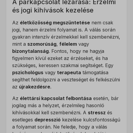
A párkapcsolat lezárása: Érzelmi
weboldalunkkal.
mwai_session_id
és jogi kihívások kezelése
Részletek megjelenítése
PHPSESSID
Marketing
Az
életközösség megszüntetése
nem csak
wordpress_logged_in_*
A marketing szolgáltatásokat harmadik fél hirdetői vagy kiadói
jogi, hanem érzelmi folyamat is. A válás során
_ga
használják személyre szabott hirdetések megjelenítésére. Ezt a
gyakran intenzív érzelmekkel kell szembenézni,
wordpress_test_cookie
_ga_*
látogatók nyomon követésével teszik meg különböző
mint a
szomorúság
,
félelem
vagy
wp_lang
weboldalakon.
sajssdk_2015_cross_new_user
bizonytalanság
. Fontos, hogy ne hagyja
Részletek megjelenítése
figyelmen kívül ezeket az érzéseket, és ha
wp-settings-*
visitor
szükséges, keressen szakmai segítséget. Egy
Egyéb szolgáltatások
wp-settings-time-*
Ez a kategória minden olyan sütit, domaint és szolgáltatást
pszichológus
vagy
terapeuta
támogatása
_fbc
magában foglal, amelyek nem tartoznak a megadott kategóriákba,
segíthet feldolgozni a veszteséget és felkészülni
_fbp
vagy amelyeket nem kategorizáltak.
az
újrakezdésre
.
_gcl_au
Részletek megjelenítése
Az
élettársi kapcsolat felbontása
esetén, bár
_gcl_aw
jogilag más a helyzet, érzelmileg hasonló
_dd_s
kihívásokkal kell szembenézni. A
stressz
és
_gcl_gs
esetleges
depresszió
kezelése kulcsfontosságú
amp_*
a folyamat során. Ne feledje, hogy a válás
fluentchat_id