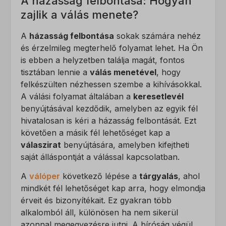
A házasság felbontása: Hogyan
zajlik a válás menete?
A
házasság felbontása
sokak számára nehéz
és érzelmileg megterhelő folyamat lehet. Ha Ön
is ebben a helyzetben találja magát, fontos
tisztában lennie a
válás menetével
, hogy
felkészülten nézhessen szembe a kihívásokkal.
A válási folyamat általában a
keresetlevél
benyújtásával kezdődik, amelyben az egyik fél
hivatalosan is kéri a házasság felbontását. Ezt
követően a másik fél lehetőséget kap a
válaszirat
benyújtására, amelyben kifejtheti
saját álláspontját a válással kapcsolatban.
A
válóper
következő lépése a
tárgyalás
, ahol
mindkét fél lehetőséget kap arra, hogy elmondja
érveit és bizonyítékait. Ez gyakran több
alkalomból áll, különösen ha nem sikerül
azonnal megegyezésre jutni. A bíróság végül