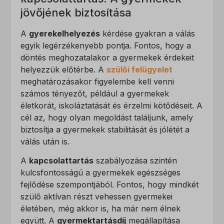
jövőjének biztosítása
A
gyerekelhelyezés
kérdése gyakran a válás
egyik legérzékenyebb pontja. Fontos, hogy a
döntés meghozatalakor a gyermekek érdekeit
helyezzük előtérbe. A
szülői felügyelet
meghatározásakor figyelembe kell venni
számos tényezőt, például a gyermekek
életkorát, iskoláztatását és érzelmi kötődéseit. A
cél az, hogy olyan megoldást találjunk, amely
biztosítja a gyermekek stabilitását és jólétét a
válás után is.
A
kapcsolattartás
szabályozása szintén
kulcsfontosságú a gyermekek egészséges
fejlődése szempontjából. Fontos, hogy mindkét
szülő aktívan részt vehessen gyermekei
életében, még akkor is, ha már nem élnek
együtt. A
gyermektartásdíj
megállapítása