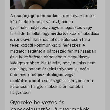
A
családjogi tanácsadás
során olyan fontos
kérdésekre kaphat választ, mint a
gyermekelhelyezés, vagyonmegosztás vagy
tartásdíj. Emellett egy
mediátor
közreműködése
is rendkívül hasznos lehet, különösen ha a
felek közötti kommunikáció nehézkes. A
mediátor segíthet a párbeszéd fenntartásában
és a kölcsönösen elfogadható megoldások
kidolgozásában. Ne feledje, hogy a válás nem
csak jogi, hanem érzelmi folyamat is, ezért
érdemes lehet
pszichológus
vagy
családterapeuta
segítségét is igénybe venni,
különösen ha gyermekek is érintettek a
helyzetben.
Gyerekelhelyezés és
kapcsolattartás: A gyermekek