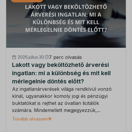
7 perc olvasás
2026.július.30.
Lakott vagy beköltözhető árverési
ingatlan: mi a különbség és mit kell
mérlegelnie döntés előtt?
Az ingatlanárverések világa rendkívül vonzó
kínál, ugyanakkor komoly jogi és pénzügyi
buktatókat is rejthet az óvatlan licitálók
számára. Mindemellett megjegyezzük,...
Tovább olvasom