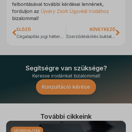
felbontásával további kérdései lennének,
forduljon az
Újváry Zsolt Ügyvédi Irodához
bizalommal!
ELŐZŐ
KÖVETKEZŐ
Cégalapítás jogi háttere – Kezdő vállalkozók gyakori kérdései
Szerződéskötés buktatói – Jogi képviselet fontossága az üzleti életben
Segítségre van szüksége?
Keresse irodánkat bizalommal!
Konzultáció kérése
További cikkeink
VÉGREHAJTÁS