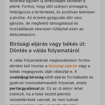
lezárása egyben új lehetőségek kezdetét is
jelenti. Fontos, hogy időt szánjon önmagára,
perf_*
feldolgozza a történteket, és pozitívan tekintsen
ph_*_posthog
a jövőbe. Az érzelmi gyógyulás időt vesz
igénybe, de megfelelő támogatással és
sensorsdata2015jssdkcross
hozzáállással sikeresen túlléphet ezen az
SL_GWPT_Show_Hide_tmp
életszakaszon.
SLO_G_WPT_TO
Bírósági eljárás vagy békés út:
SLO_GWPT_Show_Hide_tmp
Döntés a válás folyamatáról
SLO_wptGlobTipTmp
A válás folyamatának megkezdésekor fontos
ssm_au_c
döntést kell hoznia: a
bírósági eljárás
vagy a
békés megegyezés útját választja-e. A
ucp_tabs
családjogi bíróság
előtti eljárás formálisabb és
gyakran hosszadalmasabb folyamat, amely
pertárgyalással
jár. Ez az út akkor lehet
indokolt, ha a felek között jelentős
nézeteltérések vannak, és nem tudnak