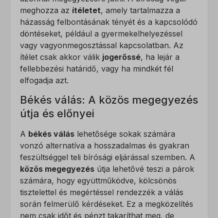
meghozza az
ítéletet
, amely tartalmazza a
házasság felbontásának tényét és a kapcsolódó
döntéseket, például a gyermekelhelyezéssel
vagy vagyonmegosztással kapcsolatban. Az
ítélet csak akkor válik
jogerőssé
, ha lejár a
fellebbezési határidő, vagy ha mindkét fél
elfogadja azt.
Békés válás: A közös megegyezés
útja és előnyei
A
békés válás
lehetősége sokak számára
vonzó alternatíva a hosszadalmas és gyakran
feszültséggel teli bírósági eljárással szemben. A
közös megegyezés
útja lehetővé teszi a párok
számára, hogy együttműködve, kölcsönös
tisztelettel és megértéssel rendezzék a válás
során felmerülő kérdéseket. Ez a megközelítés
nem csak időt és pénzt takaríthat meg, de