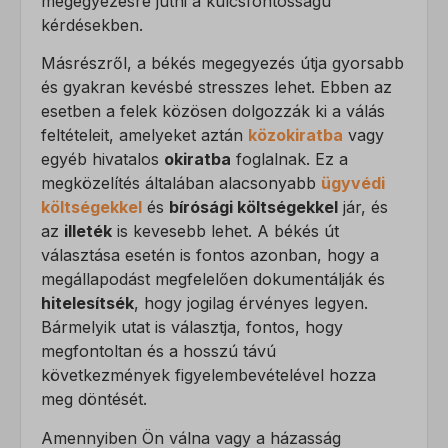
megegyezésre jutni a kulcsfontosságú
kérdésekben.
Másrészről, a békés megegyezés útja gyorsabb
és gyakran kevésbé stresszes lehet. Ebben az
esetben a felek közösen dolgozzák ki a válás
feltételeit, amelyeket aztán
közokiratba
vagy
egyéb hivatalos
okiratba
foglalnak. Ez a
megközelítés általában alacsonyabb
ügyvédi
költségekkel
és
bírósági költségekkel
jár, és
az
illeték
is kevesebb lehet. A békés út
választása esetén is fontos azonban, hogy a
megállapodást megfelelően dokumentálják és
hitelesítsék
, hogy jogilag érvényes legyen.
Bármelyik utat is választja, fontos, hogy
megfontoltan és a hosszú távú
következmények figyelembevételével hozza
meg döntését.
Amennyiben Ön válna vagy a házasság