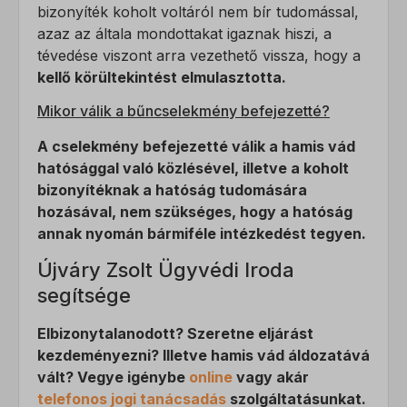
bizonyíték koholt voltáról nem bír tudomással,
fluentchat_id
azaz az általa mondottakat igaznak hiszi, a
perf_*
tévedése viszont arra vezethető vissza, hogy a
kellő körültekintést elmulasztotta.
ph_*_posthog
sensorsdata2015jssdkcross
Mikor válik a bűncselekmény befejezetté?
SL_GWPT_Show_Hide_tmp
A cselekmény befejezetté válik a hamis vád
hatósággal való közlésével, illetve a koholt
SLO_G_WPT_TO
bizonyítéknak a hatóság tudomására
SLO_GWPT_Show_Hide_tmp
hozásával, nem szükséges, hogy a hatóság
annak nyomán bármiféle intézkedést tegyen.
SLO_wptGlobTipTmp
Újváry Zsolt Ügyvédi Iroda
ssm_au_c
segítsége
ucp_tabs
Elbizonytalanodott? Szeretne eljárást
kezdeményezni? Illetve hamis vád áldozatává
vált? Vegye igénybe
online
vagy akár
telefonos jogi tanácsadás
szolgáltatásunkat.