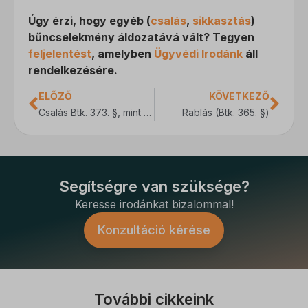
Úgy érzi, hogy egyéb (
csalás
,
sikkasztás
)
bűncselekmény áldozatává vált? Tegyen
feljelentést
, amelyben
Ügyvédi Irodánk
áll
rendelkezésére.
ELŐZŐ
KÖVETKEZŐ
Csalás Btk. 373. §, mint bűncselekmény jelentése, büntetése, típusai
Rablás (Btk. 365. §)
Segítségre van szüksége?
Keresse irodánkat bizalommal!
Konzultáció kérése
További cikkeink