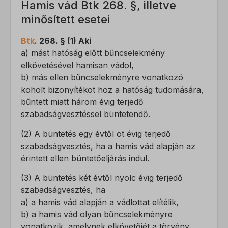
Hamis vád Btk 268. §, illetve
minősített esetei
Btk
. 268. § (1) Aki
a) mást hatóság előtt bűncselekmény
elkövetésével hamisan vádol,
b) más ellen bűncselekményre vonatkozó
koholt bizonyítékot hoz a hatóság tudomására,
bűntett miatt három évig terjedő
szabadságvesztéssel büntetendő.
(2) A büntetés egy évtől öt évig terjedő
szabadságvesztés, ha a hamis vád alapján az
érintett ellen büntetőeljárás indul.
(3) A büntetés két évtől nyolc évig terjedő
szabadságvesztés, ha
a) a hamis vád alapján a vádlottat elítélik,
b) a hamis vád olyan bűncselekményre
vonatkozik, amelynek elkövetőjét a törvény