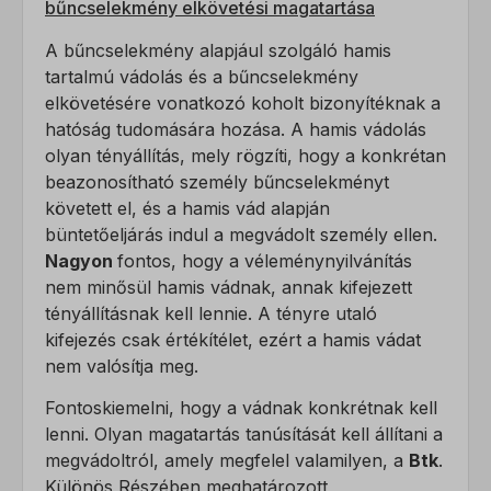
bűncselekmény elkövetési magatartása
A bűncselekmény alapjául szolgáló hamis
tartalmú vádolás és a bűncselekmény
elkövetésére vonatkozó koholt bizonyítéknak a
hatóság tudomására hozása. A hamis vádolás
olyan tényállítás, mely rögzíti, hogy a konkrétan
beazonosítható személy bűncselekményt
követett el, és a hamis vád alapján
büntetőeljárás indul a megvádolt személy ellen.
Nagyon
fontos, hogy a véleménynyilvánítás
nem minősül hamis vádnak, annak kifejezett
tényállításnak kell lennie. A tényre utaló
kifejezés csak értékítélet, ezért a hamis vádat
nem valósítja meg.
Fontoskiemelni, hogy a vádnak konkrétnak kell
lenni. Olyan magatartás tanúsítását kell állítani a
megvádoltról, amely megfelel valamilyen, a
Btk
.
Különös Részében meghatározott