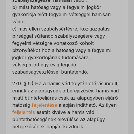
szabályszegéssel hamisan vádol,
b) mást hatóság vagy a fegyelmi jogkör
gyakorlója előtt fegyelmi vétséggel hamisan
vádol,
c) más ellen szabálysértésre, közigazgatási
bírsággal sújtandó szabályszegésre vagy
fegyelmi vétségre vonatkozó koholt
bizonyítékot hoz a hatóság vagy a fegyelmi
jogkör gyakorlójának tudomására,
vétség miatt egy évig terjedő
szabadságvesztéssel büntetendő.
270. § (1) Ha a hamis vád folytán eljárás indult,
ennek az alapügynek a befejezéséig hamis vád
miatt büntetőeljárás csak az alapügyben eljáró
hatóság
feljelentése
alapján indítható. Az ilyen
feljelentés
esetét kivéve a hamis vád
büntethetőségének elévülése az alapügy
befejezésének napján kezdődik.