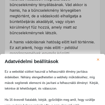
bűncselekmény tényállásának. Vád akkor is
hamis, ha a bűncselekmény lényegében
megtörtént, de a vádaskodó elhallgatja a
büntetőeljárás akadályát, vagy olyan
körülményt fűz hozzá, amely miatt az
bűncselekménynek látszik.
A hamis vádolásnak hatóság előtt kell történnie.
Ez azt jelenti, hogy más előtt –
például
magánszemélyek egymás közötti
×
beszélgetésében elhangzott vagy sajtó útján
Adatvédelmi beállítások
közölt
– a hamis vád fogalmának egyébként
megfelelő állítások a tényállási elem
Ez a weboldal sütiket használ a felhasználói élmény javítása
megvalósítására nem alkalmasak, így ilyen
érdekében. Néhány elengedhetetlen a webhely működéséhez, míg
esetben legfeljebb más bűncselekmény –
mások segítenek elemezni és javítani a felhasználói élményt. Kérjük,
j
ellemzően rágalmazás
– valósulhat meg. Hamis
tekintse át lehetőségeit, és válasszon.
vád esetében hatóságnak minősülnek a
büntetőügyekben eljáró hatóságokon kívül a
Ha 16 évesnél fiatalabb, kérjük, győződjön meg arról, hogy szülője
közhatalmi jellegű tevékenységet kifejtő egyéb