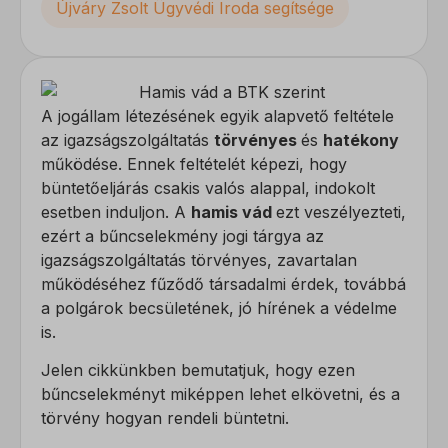
Újváry Zsolt Ügyvédi Iroda segítsége
A jogállam létezésének egyik alapvető feltétele
az igazságszolgáltatás
törvényes
és
hatékony
működése. Ennek feltételét képezi, hogy
büntetőeljárás csakis valós alappal, indokolt
esetben induljon. A
hamis vád
ezt veszélyezteti,
ezért a bűncselekmény jogi tárgya az
igazságszolgáltatás törvényes, zavartalan
működéséhez fűződő társadalmi érdek, továbbá
a polgárok becsületének, jó hírének a védelme
is.
Jelen cikkünkben bemutatjuk, hogy ezen
bűncselekményt miképpen lehet elkövetni, és a
törvény hogyan rendeli büntetni.