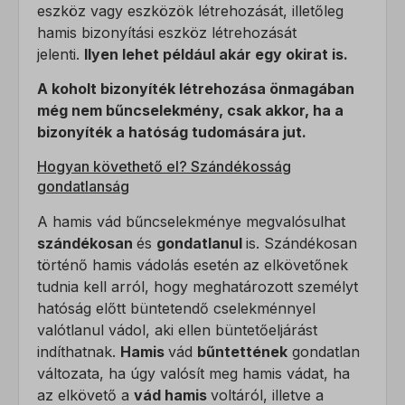
mhcookie
eszköz vagy eszközök létrehozását, illetőleg
nyerjünk abba, hogyan lépnek kapcsolatba látogatóink a
hamis bizonyítási eszköz létrehozását
weboldalunkkal.
mwai_session_id
jelenti.
Ilyen lehet például akár egy okirat is.
Részletek megjelenítése
PHPSESSID
Marketing
A koholt bizonyíték létrehozása önmagában
wordpress_logged_in_*
A marketing szolgáltatásokat harmadik fél hirdetői vagy kiadói
_ga
még nem bűncselekmény, csak akkor, ha a
használják személyre szabott hirdetések megjelenítésére. Ezt a
bizonyíték a hatóság tudomására jut.
wordpress_test_cookie
_ga_*
látogatók nyomon követésével teszik meg különböző
wp_lang
Hogyan követhető el? Szándékosság
weboldalakon.
sajssdk_2015_cross_new_user
gondatlanság
Részletek megjelenítése
wp-settings-*
visitor
Egyéb szolgáltatások
A hamis vád bűncselekménye megvalósulhat
wp-settings-time-*
Ez a kategória minden olyan sütit, domaint és szolgáltatást
szándékosan
és
gondatlanul
is. Szándékosan
_fbc
magában foglal, amelyek nem tartoznak a megadott kategóriákba,
történő hamis vádolás esetén az elkövetőnek
_fbp
vagy amelyeket nem kategorizáltak.
tudnia kell arról, hogy meghatározott személyt
_gcl_au
Részletek megjelenítése
hatóság előtt büntetendő cselekménnyel
valótlanul vádol, aki ellen büntetőeljárást
_gcl_aw
indíthatnak.
Hamis
vád
bűntettének
gondatlan
_dd_s
_gcl_gs
változata, ha úgy valósít meg hamis vádat, ha
amp_*
az elkövető a
vád hamis
voltáról, illetve a