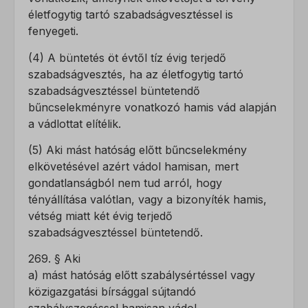
életfogytig tartó szabadságvesztéssel is
fenyegeti.
(4) A büntetés öt évtől tíz évig terjedő
szabadságvesztés, ha az életfogytig tartó
szabadságvesztéssel büntetendő
bűncselekményre vonatkozó hamis vád alapján
a vádlottat elítélik.
(5) Aki mást hatóság előtt bűncselekmény
elkövetésével azért vádol hamisan, mert
gondatlanságból nem tud arról, hogy
tényállítása valótlan, vagy a bizonyíték hamis,
vétség miatt két évig terjedő
szabadságvesztéssel büntetendő.
269. § Aki
a) mást hatóság előtt szabálysértéssel vagy
közigazgatási bírsággal sújtandó