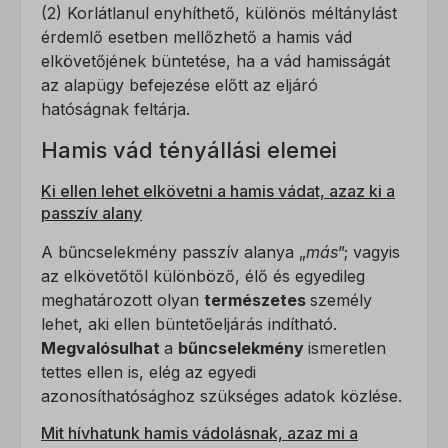
(2) Korlátlanul enyhíthető, különös méltánylást
érdemlő esetben mellőzhető a hamis vád
elkövetőjének büntetése, ha a vád hamisságát
az alapügy befejezése előtt az eljáró
hatóságnak feltárja.
Hamis vád tényállási elemei
Ki ellen lehet elkövetni a hamis vádat, azaz ki a
passzív alany
A bűncselekmény passzív alanya „
más
”; vagyis
az elkövetőtől különböző, élő és egyedileg
meghatározott olyan
természetes
személy
lehet, aki ellen büntetőeljárás indítható.
Megvalósulhat
a
bűncselekmény
ismeretlen
tettes ellen is, elég az egyedi
azonosíthatósághoz szükséges adatok közlése.
Mit hívhatunk hamis vádolásnak, azaz mi a