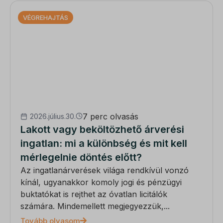
VÉGREHAJTÁS
7 perc olvasás
2026.július.30.
Lakott vagy beköltözhető árverési
ingatlan: mi a különbség és mit kell
mérlegelnie döntés előtt?
Az ingatlanárverések világa rendkívül vonzó
kínál, ugyanakkor komoly jogi és pénzügyi
buktatókat is rejthet az óvatlan licitálók
számára. Mindemellett megjegyezzük,...
Tovább olvasom