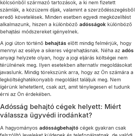
kölcsönből származó tartozások, a ki nem fizetett
számlák, a közüzemi díjak, valamint a szerződésszegésből
eredő követelések. Minden esetben egyedi megközelítést
alkalmazunk, hiszen a különböző
adósságok
különböző
behajtási módszereket igényelnek.
A jogi úton történő
behajtás
előtt mindig felmérjük, hogy
mennyi az esélye a sikeres végrehajtásnak. Néha az
adós
anyagi helyzete olyan, hogy a jogi eljárás költségei nem
térülnének meg. Ilyen esetekben alternatív megoldásokat
javaslunk. Mindig törekszünk arra, hogy az Ön számára a
legköltséghatékonyabb megoldást találjuk meg. Nem
ígérünk lehetetlent, csak azt, amit ténylegesen el tudunk
érni az Ön érdekében.
Adósság behajtó cégek helyett: Miért
válassza ügyvédi irodánkat?
A hagyományos
adósságbehajtó
cégek gyakran csak
felszólító leveleket küldenek és telefonálgatnak, de valódi