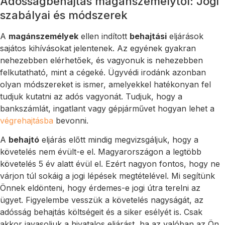
Adósságbehajtás magánszemélytől: Jogi
szabályai és módszerek
A
magánszemélyek
ellen indított
behajtási
eljárások
sajátos kihívásokat jelentenek. Az egyének gyakran
nehezebben elérhetőek, és vagyonuk is nehezebben
felkutatható, mint a cégeké. Ügyvédi irodánk azonban
olyan módszereket is ismer, amelyekkel hatékonyan fel
tudjuk kutatni az adós vagyonát. Tudjuk, hogy a
bankszámlát, ingatlant vagy gépjárművet hogyan lehet a
végrehajtásba
bevonni.
A
behajtó
eljárás előtt mindig megvizsgáljuk, hogy a
követelés nem évült-e el. Magyarországon a legtöbb
követelés 5 év alatt évül el. Ezért nagyon fontos, hogy ne
várjon túl sokáig a jogi lépések megtételével. Mi segítünk
Önnek eldönteni, hogy érdemes-e jogi útra terelni az
ügyet. Figyelembe vesszük a követelés nagyságát, az
adósság behajtás költségeit és a siker esélyét is. Csak
akkor javasoljuk a hivatalos eljárást, ha az valóban az Ön