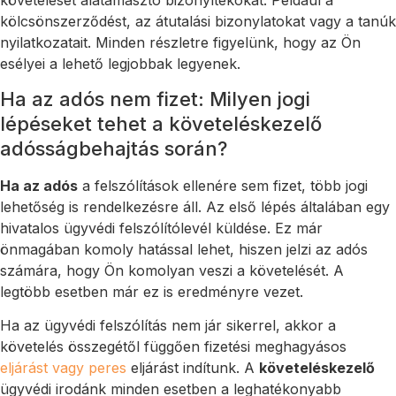
kölcsönszerződést, az átutalási bizonylatokat vagy a tanúk
nyilatkozatait. Minden részletre figyelünk, hogy az Ön
esélyei a lehető legjobbak legyenek.
Ha az adós nem fizet: Milyen jogi
lépéseket tehet a követeléskezelő
adósságbehajtás során?
Ha az adós
a felszólítások ellenére sem fizet, több jogi
lehetőség is rendelkezésre áll. Az első lépés általában egy
hivatalos ügyvédi felszólítólevél küldése. Ez már
önmagában komoly hatással lehet, hiszen jelzi az adós
számára, hogy Ön komolyan veszi a követelését. A
legtöbb esetben már ez is eredményre vezet.
Ha az ügyvédi felszólítás nem jár sikerrel, akkor a
követelés összegétől függően fizetési meghagyásos
eljárást vagy peres
eljárást indítunk. A
követeléskezelő
ügyvédi irodánk minden esetben a leghatékonyabb