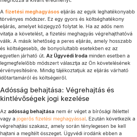
A
fizetési
meghagyásos
eljárás az egyik leghatékonyabb
törvényes módszer. Ez egy gyors és költséghatékony
eljárás, amelyet közjegyző folytat le. Ha az adós nem
vitatja a követelést, a fizetési meghagyás végrehajthatóvá
válik. A másik lehetőség a peres eljárás, amely hosszabb
és költségesebb, de bonyolultabb esetekben ez az
egyetlen járható út.
Az Ügyvédi Iroda
minden esetben a
legmegfelelőbb módszert választja az Ön követelésének
érvényesítésére. Mindig tájékoztatjuk az eljárás várható
időtartamáról és költségeiről.
Adósság behajtása: Végrehajtás és
kintlévőségek jogi kezelése
Az
adósság behajtása
nem ér véget a bírósági ítélettel
vagy a
jogerős fizetési meghagyással
. Ezután következik a
végrehajtási szakasz, amely során ténylegesen be kell
hajtani a megítélt összeget. Ügyvédi irodánk ebben a