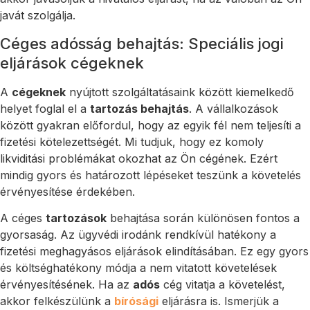
javát szolgálja.
Céges adósság behajtás: Speciális jogi
eljárások cégeknek
A
cégeknek
nyújtott szolgáltatásaink között kiemelkedő
helyet foglal el a
tartozás behajtás
. A vállalkozások
között gyakran előfordul, hogy az egyik fél nem teljesíti a
fizetési kötelezettségét. Mi tudjuk, hogy ez komoly
likviditási problémákat okozhat az Ön cégének. Ezért
mindig gyors és határozott lépéseket teszünk a követelés
érvényesítése érdekében.
A céges
tartozások
behajtása során különösen fontos a
gyorsaság. Az ügyvédi irodánk rendkívül hatékony a
fizetési meghagyásos eljárások elindításában. Ez egy gyors
és költséghatékony módja a nem vitatott követelések
érvényesítésének. Ha az
adós
cég vitatja a követelést,
akkor felkészülünk a
bírósági
eljárásra is. Ismerjük a