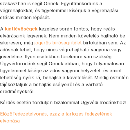
szakaszban is segít Önnek. Együttműködünk a
végrehajtókkal, és figyelemmel kísérjük a végrehajtási
eljárás minden lépését.
A
kintlévőségek
kezelése során fontos, hogy reális
elvárásaink legyenek. Nem minden követelés hajtható be
sikeresen, még
jogerős bírósági ítélet
birtokában sem. Az
adósnak lehet, hogy nincs végrehajtható vagyona vagy
jövedelme. Ilyen esetekben türelemre van szükség.
Ügyvédi irodánk segít Önnek abban, hogy folyamatosan
figyelemmel kísérje az adós vagyoni helyzetét, és amint
lehetőség nyílik rá, behajtsa a követelését. Mindig őszintén
tájékoztatjuk a behajtás esélyeiről és a várható
eredményekről.
Kérdés esetén forduljon bizalommal Ügyvédi Irodánkhoz!
Előző
Fedezetelvonás, azaz a tartozás fedezetének
elvonása