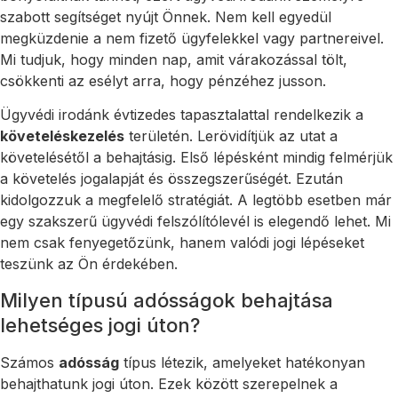
szabott segítséget nyújt Önnek. Nem kell egyedül
megküzdenie a nem fizető ügyfelekkel vagy partnereivel.
Mi tudjuk, hogy minden nap, amit várakozással tölt,
csökkenti az esélyt arra, hogy pénzéhez jusson.
Ügyvédi irodánk évtizedes tapasztalattal rendelkezik a
követeléskezelés
területén. Lerövidítjük az utat a
követelésétől a behajtásig. Első lépésként mindig felmérjük
a követelés jogalapját és összegszerűségét. Ezután
kidolgozzuk a megfelelő stratégiát. A legtöbb esetben már
egy szakszerű ügyvédi felszólítólevél is elegendő lehet. Mi
nem csak fenyegetőzünk, hanem valódi jogi lépéseket
teszünk az Ön érdekében.
Milyen típusú adósságok behajtása
lehetséges jogi úton?
Számos
adósság
típus létezik, amelyeket hatékonyan
behajthatunk jogi úton. Ezek között szerepelnek a