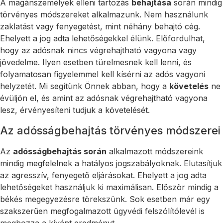
A magánszemélyek elleni tartozás
behajtása
során mindig
törvényes módszereket alkalmazunk. Nem használunk
zaklatást vagy fenyegetést, mint néhány behajtó cég.
Ehelyett a jog adta lehetőségekkel élünk. Előfordulhat,
hogy az adósnak nincs végrehajtható vagyona vagy
jövedelme. Ilyen esetben türelmesnek kell lenni, és
folyamatosan figyelemmel kell kísérni az adós vagyoni
helyzetét. Mi segítünk Önnek abban, hogy a
követelés
ne
évüljön el, és amint az adósnak végrehajtható vagyona
lesz, érvényesíteni tudjuk a követelését.
Az adósságbehajtás törvényes módszerei
Az
adósságbehajtás során
alkalmazott módszereink
mindig megfelelnek a hatályos jogszabályoknak. Elutasítjuk
az agresszív, fenyegető eljárásokat. Ehelyett a jog adta
lehetőségeket használjuk ki maximálisan. Először mindig a
békés megegyezésre törekszünk. Sok esetben már egy
szakszerűen megfogalmazott ügyvédi felszólítólevél is
meghozza a kívánt eredményt.