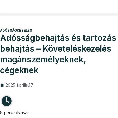
Vállalkozói program
Ügyvédi díjak
ADÓSSÁGKEZELÉS
Adósságbehajtás és tartozás
behajtás – Követeléskezelés
magánszemélyeknek,
cégeknek
2025.április.17.
8 perc olvasás