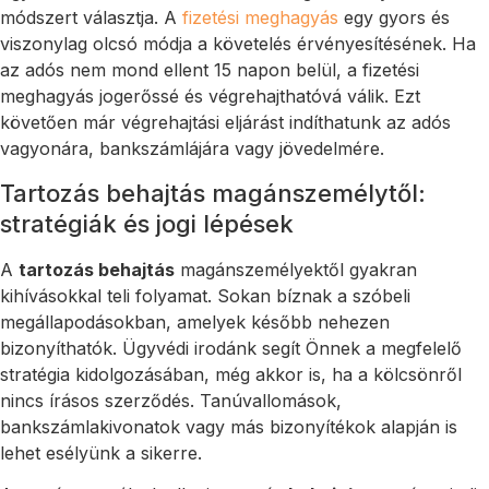
módszert választja. A
fizetési meghagyás
egy gyors és
viszonylag olcsó módja a követelés érvényesítésének. Ha
az adós nem mond ellent 15 napon belül, a fizetési
meghagyás jogerőssé és végrehajthatóvá válik. Ezt
követően már végrehajtási eljárást indíthatunk az adós
vagyonára, bankszámlájára vagy jövedelmére.
Tartozás behajtás magánszemélytől:
stratégiák és jogi lépések
A
tartozás behajtás
magánszemélyektől gyakran
kihívásokkal teli folyamat. Sokan bíznak a szóbeli
megállapodásokban, amelyek később nehezen
bizonyíthatók. Ügyvédi irodánk segít Önnek a megfelelő
stratégia kidolgozásában, még akkor is, ha a kölcsönről
nincs írásos szerződés. Tanúvallomások,
bankszámlakivonatok vagy más bizonyítékok alapján is
lehet esélyünk a sikerre.