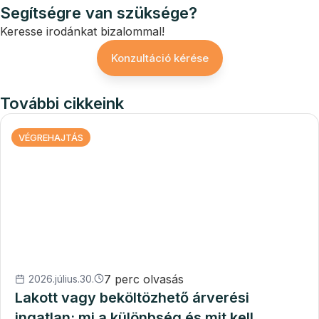
Segítségre van szüksége?
Keresse irodánkat bizalommal!
Konzultáció kérése
További cikkeink
VÉGREHAJTÁS
7 perc olvasás
2026.július.30.
Lakott vagy beköltözhető árverési
ingatlan: mi a különbség és mit kell