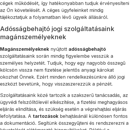
cégek működését, így hatékonyabban tudjuk érvényesíteni
az Ön követelését. A céges ügyfeleinket mindig
tájékoztatjuk a folyamatban lévő ügyeik állásáról.
Adósságbehajtó jogi szolgáltatásaink
magánszemélyeknek
Magánszemélyeknek
nyújtott
adósságbehajtó
szolgáltatásaink során mindig figyelembe vesszük a
személyes helyzetét. Tudjuk, hogy egy nagyobb összegű
kölcsön vissza nem fizetése jelentős anyagi károkat
okozhat Önnek. Ezért minden rendelkezésünkre álló jogi
eszközt bevetünk, hogy visszaszerezzük a pénzét.
Szolgáltatásaink közé tartozik a szakszerű tanácsadás, az
ügyvédi felszólítólevél elkészítése, a fizetési meghagyásos
eljárás elindítása, és szükség esetén a végrehajtási eljárás
lefolytatása. A
tartozások
behajtásánál különösen fontos
a dokumentáció. Segítünk összegyűjteni és rendszerezni a
követelését alátámasztó bizonyítékokat. Például a