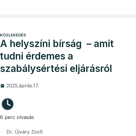
Vállalkozói program
Ügyvédi díjak
KÖZLEKEDÉS
A helyszíni bírság – amit
tudni érdemes a
szabálysértési eljárásról
2025.április.17.
6 perc olvasás
Dr. Újváry Zsolt