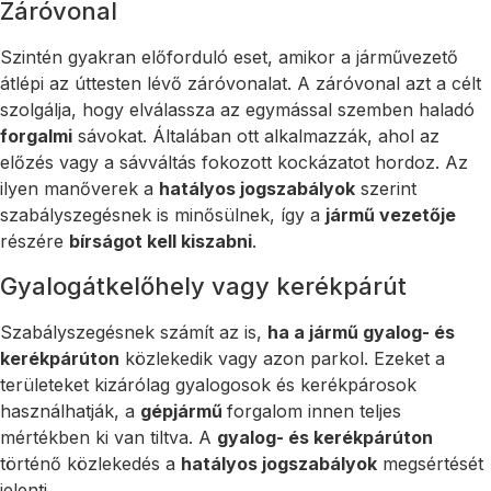
Záróvonal
Szintén gyakran előforduló eset, amikor a járművezető
átlépi az úttesten lévő záróvonalat. A záróvonal azt a célt
szolgálja, hogy elválassza az egymással szemben haladó
forgalmi
sávokat. Általában ott alkalmazzák, ahol az
előzés vagy a sávváltás fokozott kockázatot hordoz. Az
ilyen manőverek a
hatályos jogszabályok
szerint
szabályszegésnek is minősülnek, így a
jármű vezetője
részére
bírságot kell kiszabni
.
Gyalogátkelőhely vagy kerékpárút
Szabályszegésnek számít az is,
ha a jármű gyalog- és
kerékpárúton
közlekedik vagy azon parkol. Ezeket a
területeket kizárólag gyalogosok és kerékpárosok
használhatják, a
gépjármű
forgalom innen teljes
mértékben ki van tiltva. A
gyalog- és kerékpárúton
történő közlekedés a
hatályos jogszabályok
megsértését
jelenti.