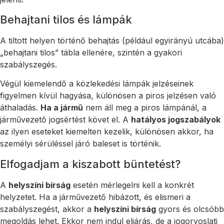
Behajtani tilos és lámpák
A tiltott helyen történő behajtás (például egyirányú utcába)
„behajtani tilos” tábla ellenére, szintén a gyakori
szabályszegés.
Végül kiemelendő a közlekedési lámpák jelzéseinek
figyelmen kívül hagyása, különösen a piros jelzésen való
áthaladás.
Ha a jármű
nem áll meg a piros lámpánál, a
járművezető jogsértést követ el. A
hatályos jogszabályok
az ilyen eseteket kiemelten kezelik, különösen akkor, ha
személyi sérüléssel járó baleset is történik.
Elfogadjam a kiszabott büntetést?
A
helyszíni bírság
esetén mérlegelni kell a konkrét
helyzetet. Ha a járművezető hibázott, és elismeri a
szabályszegést, akkor a
helyszíni bírság
gyors és olcsóbb
megoldás lehet. Ekkor nem indul eljárás, de a jogorvoslati