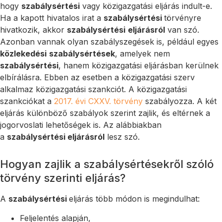
hogy
szabálysértési
vagy közigazgatási eljárás indult-e.
Ha a kapott hivatalos irat a
szabálysértési
törvényre
hivatkozik, akkor
szabálysértési
eljárásról
van szó.
Azonban vannak olyan szabályszegések is, például egyes
közlekedési
szabálysértések
, amelyek nem
szabálysértési
, hanem közigazgatási eljárásban kerülnek
elbírálásra. Ebben az esetben a közigazgatási szerv
alkalmaz közigazgatási szankciót. A közigazgatási
szankciókat a
2017. évi CXXV. törvény
szabályozza. A két
eljárás különböző szabályok szerint zajlik, és eltérnek a
jogorvoslati lehetőségek is. Az alábbiakban
a
szabálysértési eljárásról
lesz szó.
Hogyan zajlik a szabálysértésekről szóló
törvény szerinti eljárás?
A
szabálysértési
eljárás több módon is megindulhat:
Feljelentés alapján,