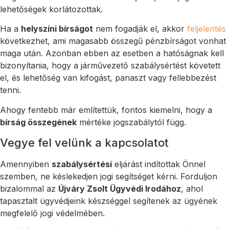
lehetőségek korlátozottak.
Ha a
helyszíni bírságot
nem fogadják el, akkor
feljelentés
következhet, ami magasabb összegű pénzbírságot vonhat
maga után. Azonban ebben az esetben a hatóságnak kell
bizonyítania, hogy a járművezető szabálysértést követett
el, és lehetőség van kifogást, panaszt vagy fellebbezést
tenni.
Ahogy fentebb már említettük, fontos kiemelni, hogy a
bírság összegének
mértéke jogszabálytól függ.
Vegye fel velünk a kapcsolatot
Amennyiben
szabálysértési
eljárást indítottak Önnel
szemben, ne késlekedjen jogi segítséget kérni. Forduljon
bizalommal az
Újváry Zsolt Ügyvédi Irodához
, ahol
tapasztalt ügyvédjeink készséggel segítenek az ügyének
megfelelő jogi védelmében.