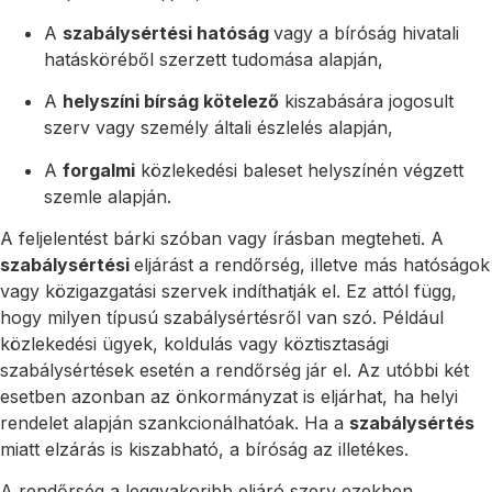
A
szabálysértési hatóság
vagy a bíróság hivatali
hatásköréből szerzett tudomása alapján,
A
helyszíni bírság kötelező
kiszabására jogosult
szerv vagy személy általi észlelés alapján,
A
forgalmi
közlekedési baleset helyszínén végzett
szemle alapján.
A feljelentést bárki szóban vagy írásban megteheti. A
szabálysértési
eljárást a rendőrség, illetve más hatóságok
vagy közigazgatási szervek indíthatják el. Ez attól függ,
hogy milyen típusú szabálysértésről van szó. Például
közlekedési ügyek, koldulás vagy köztisztasági
szabálysértések esetén a rendőrség jár el. Az utóbbi két
esetben azonban az önkormányzat is eljárhat, ha helyi
rendelet alapján szankcionálhatóak. Ha a
szabálysértés
miatt elzárás is kiszabható, a bíróság az illetékes.
A rendőrség a leggyakoribb eljáró szerv ezekben