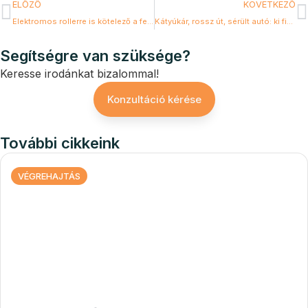
ELŐZŐ
KÖVETKEZŐ
Elektromos rollerre is kötelező a felelősség biztosítás július 16-tól
Kátyúkár, rossz út, sérült autó: ki fizeti a javítást?
Segítségre van szüksége?
Keresse irodánkat bizalommal!
Konzultáció kérése
További cikkeink
VÉGREHAJTÁS