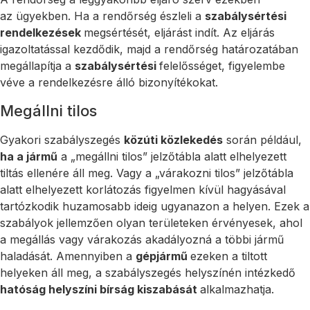
az ügyekben. Ha a rendőrség észleli a
szabálysértési
rendelkezések
megsértését, eljárást indít. Az eljárás
igazoltatással kezdődik, majd a rendőrség határozatában
megállapítja a
szabálysértési
felelősséget, figyelembe
véve a rendelkezésre álló bizonyítékokat.
Megállni tilos
Gyakori szabályszegés
közúti közlekedés
során például,
ha a jármű
a „megállni tilos” jelzőtábla alatt elhelyezett
tiltás ellenére áll meg. Vagy a „várakozni tilos” jelzőtábla
alatt elhelyezett korlátozás figyelmen kívül hagyásával
tartózkodik huzamosabb ideig ugyanazon a helyen. Ezek a
szabályok jellemzően olyan területeken érvényesek, ahol
a megállás vagy várakozás akadályozná a többi jármű
haladását. Amennyiben a
gépjármű
ezeken a tiltott
helyeken áll meg, a szabályszegés helyszínén intézkedő
hatóság helyszíni bírság kiszabását
alkalmazhatja.