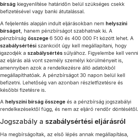
bírság
kiegyenlítése határidőn belül szükséges csekk
befizetésével vagy banki átutalással.
A feljelentés alapján indult eljárásokban nem
helyszíni
bírságot
, hanem pénzbírságot szabhatnak ki. A
pénzbírság
összege
6 500 és 400 000 Ft között lehet. A
szabálysértési
szankciót úgy kell megállapítani, hogy
igazodjék a
szabálysértés
súlyához. Figyelembe kell venni
az eljárás alá vont személy személyi körülményeit is,
amennyiben azok a rendelkezésre álló adatokból
megállapíthatóak. A pénzbírságot 30 napon belül kell
befizetni. Lehetőség van azonban részletfizetésre és
későbbi fizetésre is.
A
helyszíni bírság összege
és a pénzbírság jogszabályi
rendelkezésektől függ, és nem az eljáró rendőr döntésétől.
Jogszabály a
szabálysértési
eljárásról
Ha megbírságoltak, az első lépés annak megállapítása,