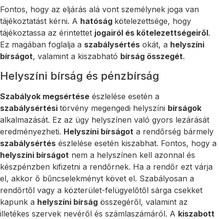
Fontos, hogy az eljárás alá vont személynek joga van
tájékoztatást kérni. A
hatóság
kötelezettsége, hogy
tájékoztassa az érintettet
jogairól és kötelezettségeiről
.
Ez magában foglalja a
szabálysértés
okát, a
helyszíni
bírságot
, valamint a kiszabható
bírság összegét
.
Helyszíni bírság és pénzbírság
Szabályok megsértése
észlelése esetén a
szabálysértési
törvény megengedi helyszíni
bírságok
alkalmazását. Ez az ügy helyszínen való gyors lezárását
eredményezheti.
Helyszíni bírságot
a rendőrség bármely
szabálysértés
észlelése esetén kiszabhat. Fontos, hogy a
helyszíni bírságot
nem a helyszínen kell azonnal és
készpénzben kifizetni a rendőrnek. Ha a rendőr ezt várja
el, akkor ő bűncselekményt követ el. Szabályosan a
rendőrtől vagy a közterület-felügyelőtől sárga csekket
kapunk a
helyszíni bírság
összegéről, valamint az
illetékes szervek nevéről és számlaszámáról. A
kiszabott