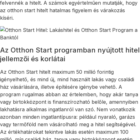
felvennék a hitelt. A számok egyértelműen mutatják, hogy
az otthon start hitelt hatalmas figyelem és várakozás
kíséri.
Az Otthon Start programban nyújtott hitel
jellemzői és korlátai
Az Otthon Start hitelt maximum 50 millió forintig
igényelhető, és mind új, mind használt lakás vagy családi
ház vásárlására, illetve építésére igénybe vehető. A
program rugalmas abban az értelemben, hogy akár tanya
vagy birtokközpont is finanszírozható belőle, amennyiben
lakhatásra alkalmas ingatlanról van szó. Nem vonatkozik
azonban minden ingatlantípusra: például nyaraló, garázs
vagy termőföld nem vásárolható meg a hitel segítségével.
Az értékhatárokat tekintve lakás esetén maximum 100
millió, míg családi ház, tanya vagy birtokközpont esetén