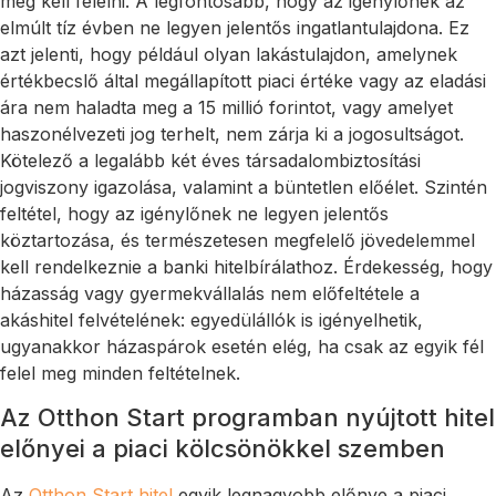
meg kell felelni. A legfontosabb, hogy az igénylőnek az
elmúlt tíz évben ne legyen jelentős ingatlantulajdona. Ez
azt jelenti, hogy például olyan lakástulajdon, amelynek
értékbecslő által megállapított piaci értéke vagy az eladási
ára nem haladta meg a 15 millió forintot, vagy amelyet
haszonélvezeti jog terhelt, nem zárja ki a jogosultságot.
Kötelező a legalább két éves társadalombiztosítási
jogviszony igazolása, valamint a büntetlen előélet. Szintén
feltétel, hogy az igénylőnek ne legyen jelentős
köztartozása, és természetesen megfelelő jövedelemmel
kell rendelkeznie a banki hitelbírálathoz. Érdekesség, hogy
házasság vagy gyermekvállalás nem előfeltétele a
akáshitel felvételének: egyedülállók is igényelhetik,
ugyanakkor házaspárok esetén elég, ha csak az egyik fél
felel meg minden feltételnek.
Az Otthon Start programban nyújtott hitel
előnyei a piaci kölcsönökkel szemben
Az
Otthon Start hitel
egyik legnagyobb előnye a piaci