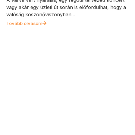
A várva várt nyaralás, egy régóta tervezett koncert
vagy akár egy üzleti út során is előfordulhat, hogy a
valóság köszönőviszonyban...
Tovább olvasom