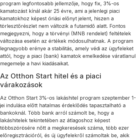
program legfontosabb jellemzője, hogy fix, 3%-os
kamatozást kínál akár 25 évre, ami a jelenlegi piaci
kamatokhoz képest óriási előnyt jelent, hiszen a
törlesztőrészlet nem változik a futamidő alatt. Fontos
megjegyezni, hogy a törvényi (MNB rendelet) feltételek
változása esetén az értékek módosulhatnak. A program
legnagyobb erénye a stabilitás, amely védi az ügyfeleket
attól, hogy a piaci (bank) kamatok emelkedése váratlanul
megemelje a havi kiadásaikat.
Az Otthon Start hitel és a piaci
várakozások
Az Otthon Start 3%-os lakáshitel program szeptember 1-
jei indulása előtt hatalmas érdeklődés tapasztalható a
bankoknál. Több bank arról számolt be, hogy a
lakáshitelek tekintetében az átlagoshoz képest
többszörösére nőtt a megkeresések száma, több ezer
előregisztrációról, és új ügyfelekről számoltak be, akik