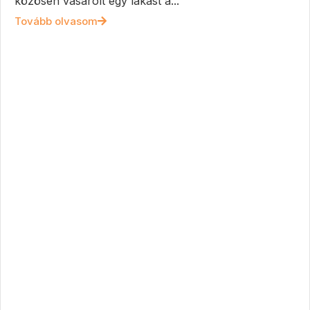
közösen vásárolt egy lakást a...
Tovább olvasom