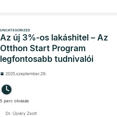
Vállalkozói program
Ügyvédi díjak
UNCATEGORIZED
Az új 3%-os lakáshitel – Az
Otthon Start Program
legfontosabb tudnivalói
2025.szeptember.29.
5 perc olvasás
Dr. Újváry Zsolt