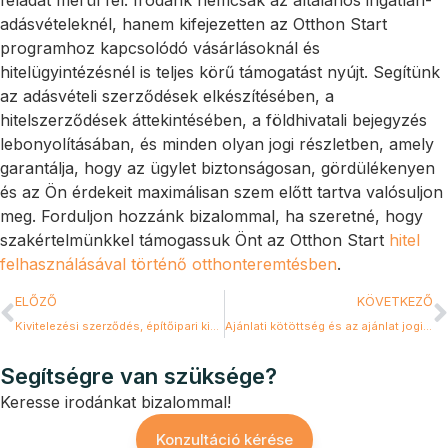
adásvételeknél, hanem kifejezetten az Otthon Start
programhoz kapcsolódó vásárlásoknál és
hitelügyintézésnél is teljes körű támogatást nyújt. Segítünk
az adásvételi szerződések elkészítésében, a
hitelszerződések áttekintésében, a földhivatali bejegyzés
lebonyolításában, és minden olyan jogi részletben, amely
garantálja, hogy az ügylet biztonságosan, gördülékenyen
és az Ön érdekeit maximálisan szem előtt tartva valósuljon
meg. Forduljon hozzánk bizalommal, ha szeretné, hogy
szakértelmünkkel támogassuk Önt az Otthon Start
hitel
felhasználásával történő otthonteremtésben
.
ELŐZŐ
KÖVETKEZŐ
Kivitelezési szerződés, építőipari kivitelezési szerződések
Ajánlati kötöttség és az ajánlat jogi kérdései
Segítségre van szüksége?
Keresse irodánkat bizalommal!
Konzultáció kérése