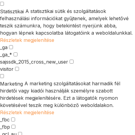
A statisztikai sütik és szolgáltatások
Statisztikai
felhasználási információkat gyűjtenek, amelyek lehetővé
teszik számunkra, hogy betekintést nyerjünk abba,
hogyan lépnek kapcsolatba látogatóink a weboldalunkkal.
Részletek megjelenítése
_ga
_ga_*
sajssdk_2015_cross_new_user
visitor
A marketing szolgáltatásokat harmadik fél
Marketing
hirdetői vagy kiadói használják személyre szabott
hirdetések megjelenítésére. Ezt a látogatók nyomon
követésével teszik meg különböző weboldalakon.
Részletek megjelenítése
_fbc
_fbp
_gcl_au