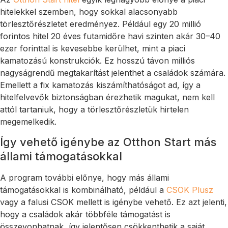
hitelekkel szemben, hogy sokkal alacsonyabb
törlesztőrészletet eredményez. Például egy 20 millió
forintos hitel 20 éves futamidőre havi szinten akár 30–40
ezer forinttal is kevesebbe kerülhet, mint a piaci
kamatozású konstrukciók. Ez hosszú távon milliós
nagyságrendű megtakarítást jelenthet a családok számára.
Emellett a fix kamatozás kiszámíthatóságot ad, így a
hitelfelvevők biztonságban érezhetik magukat, nem kell
attól tartaniuk, hogy a törlesztőrészletük hirtelen
megemelkedik.
Így vehető igénybe az Otthon Start más
állami támogatásokkal
A program további előnye, hogy más állami
támogatásokkal is kombinálható, például a
CSOK Plusz
vagy a falusi CSOK mellett is igénybe vehető. Ez azt jelenti,
hogy a családok akár többféle támogatást is
összevonhatnak, így jelentősen csökkenthetik a saját