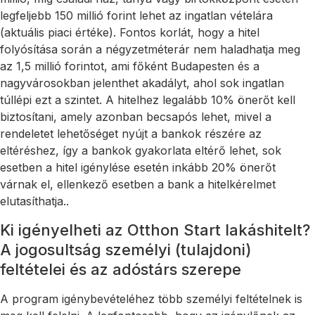
legfeljebb 150 millió forint lehet az ingatlan vételára
(aktuális piaci értéke). Fontos korlát, hogy a hitel
folyósítása során a négyzetméterár nem haladhatja meg
az 1,5 millió forintot, ami főként Budapesten és a
nagyvárosokban jelenthet akadályt, ahol sok ingatlan
túllépi ezt a szintet. A hitelhez legalább 10% önerőt kell
biztosítani, amely azonban becsapós lehet, mivel a
rendeletet lehetőséget nyújt a bankok részére az
eltéréshez, így a bankok gyakorlata eltérő lehet, sok
esetben a hitel igénylése esetén inkább 20% önerőt
várnak el, ellenkező esetben a bank a hitelkérelmet
elutasíthatja..
Ki igényelheti az Otthon Start lakáshitelt?
A jogosultság személyi (tulajdoni)
feltételei és az adóstárs szerepe
A program igénybevételéhez több személyi feltételnek is