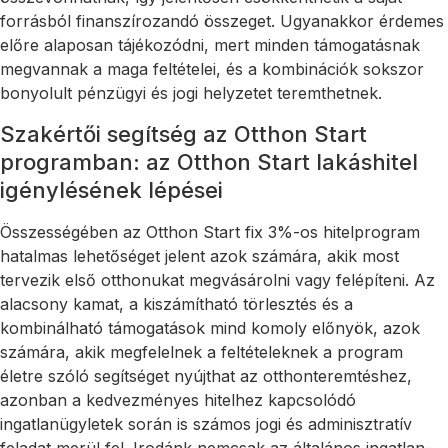
forrásból finanszírozandó összeget. Ugyanakkor érdemes
előre alaposan tájékozódni, mert minden támogatásnak
megvannak a maga feltételei, és a kombinációk sokszor
bonyolult pénzügyi és jogi helyzetet teremthetnek.
Szakértői segítség az Otthon Start
programban: az Otthon Start lakáshitel
igénylésének lépései
Összességében az Otthon Start fix 3%-os hitelprogram
hatalmas lehetőséget jelent azok számára, akik most
tervezik első otthonukat megvásárolni vagy felépíteni. Az
alacsony kamat, a kiszámítható törlesztés és a
kombinálható támogatások mind komoly előnyök, azok
számára, akik megfelelnek a feltételeknek a program
életre szóló segítséget nyújthat az otthonteremtéshez,
azonban a kedvezményes hitelhez kapcsolódó
ingatlanügyletek során is számos jogi és adminisztratív
feladat merül fel. Irodánk nemcsak az általános ingatlan-