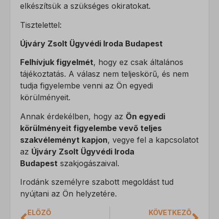
Statisztikai
elkészítsük a szükséges okiratokat.
A statisztikai sütik és szolgáltatások felhasználási információkat
CONSENT
gyűjtenek, amelyek lehetővé teszik számunkra, hogy betekintést
Tisztelettel:
mhcookie
nyerjünk abba, hogyan lépnek kapcsolatba látogatóink a
Újváry Zsolt Ügyvédi Iroda Budapest
weboldalunkkal.
mwai_session_id
Részletek megjelenítése
Felhívjuk figyelmét
, hogy ez csak általános
PHPSESSID
Marketing
tájékoztatás. A válasz nem teljeskörű, és nem
wordpress_logged_in_*
A marketing szolgáltatásokat harmadik fél hirdetői vagy kiadói
tudja figyelembe venni az Ön egyedi
_ga
használják személyre szabott hirdetések megjelenítésére. Ezt a
körülményeit.
wordpress_test_cookie
_ga_*
látogatók nyomon követésével teszik meg különböző
Annak érdekélben, hogy az
Ön egyedi
wp_lang
weboldalakon.
sajssdk_2015_cross_new_user
körülményeit figyelembe vevő teljes
Részletek megjelenítése
wp-settings-*
visitor
szakvéleményt kapjon
, vegye fel a kapcsolatot
Egyéb szolgáltatások
wp-settings-time-*
az
Újváry Zsolt Ügyvédi Iroda
Ez a kategória minden olyan sütit, domaint és szolgáltatást
_fbc
Budapest
szakjogászaival.
magában foglal, amelyek nem tartoznak a megadott kategóriákba,
_fbp
vagy amelyeket nem kategorizáltak.
Irodánk személyre szabott megoldást tud
_gcl_au
Részletek megjelenítése
nyújtani az Ön helyzetére.
_gcl_aw
ELŐZŐ
KÖVETKEZŐ