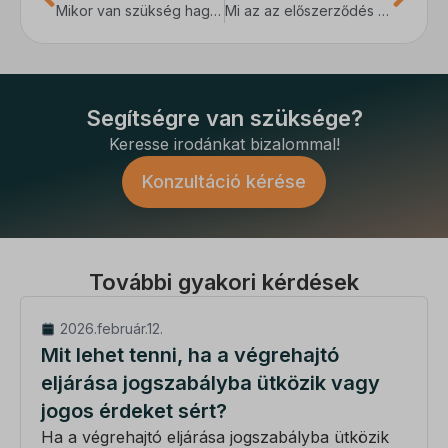
_dd_s
Mikor van szükség hagyatéki ügyvédre?
Mi az az előszerződés és mikor érdemes kötni?
_gcl_gs
amp_*
fluentchat_id
perf_*
Segítségre van szüksége?
ph_*_posthog
Keresse irodánkat bizalommal!
sensorsdata2015jssdkcross
Konzultáció kérése
SL_GWPT_Show_Hide_tmp
SLO_G_WPT_TO
További gyakori kérdések
SLO_GWPT_Show_Hide_tmp
SLO_wptGlobTipTmp
2026.február.12.
Mit lehet tenni, ha a végrehajtó
ssm_au_c
eljárása jogszabályba ütközik vagy
ucp_tabs
jogos érdeket sért?
Ha a végrehajtó eljárása jogszabályba ütközik