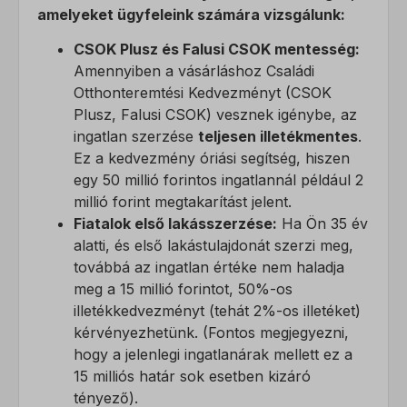
amelyeket ügyfeleink számára vizsgálunk:
CSOK Plusz és Falusi CSOK mentesség:
Amennyiben a vásárláshoz Családi
Otthonteremtési Kedvezményt (CSOK
Plusz, Falusi CSOK) vesznek igénybe, az
ingatlan szerzése
teljesen illetékmentes
.
Ez a kedvezmény óriási segítség, hiszen
egy 50 millió forintos ingatlannál például 2
millió forint megtakarítást jelent.
Fiatalok első lakásszerzése:
Ha Ön 35 év
alatti, és első lakástulajdonát szerzi meg,
továbbá az ingatlan értéke nem haladja
meg a 15 millió forintot, 50%-os
illetékkedvezményt (tehát 2%-os illetéket)
kérvényezhetünk. (Fontos megjegyezni,
hogy a jelenlegi ingatlanárak mellett ez a
15 milliós határ sok esetben kizáró
tényező).