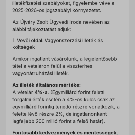
illetékfizetési szabályokat, figyelembe véve a
2025-2026-os jogszabályi környezetet.
Az Újváry Zsolt Ügyvédi Iroda nevében az
alábbi tájékoztatást adjuk:
1. Vevői oldal: Vagyonszerzési illeték és
költségek
Amikor ingatlant vásárolunk, a legjelentősebb
tétel a vételáron felül a visszterhes
vagyonátruházási illeték.
Az illeték általános mértéke:
A vételár
4%-a
. (Egymilliárd forint feletti
forgalmi érték esetén a 4%-os kulcs csak az
egymilliárd forintig terjedő részre vonatkozik, a
felette lévő részre 2%, de ingatlanonként
legfeljebb 200 millió forint a felső határ).
Fontosabb kedvezmények és mentességek,