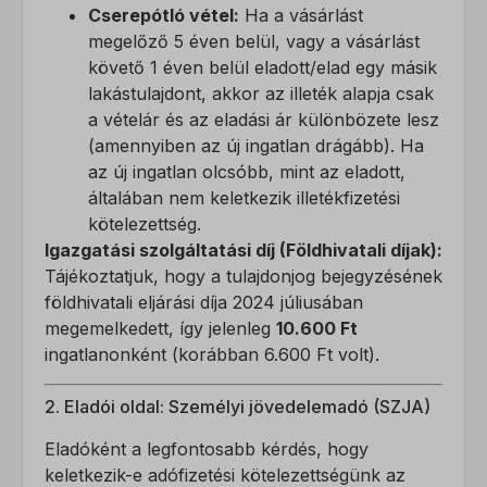
Cserepótló vétel:
Ha a vásárlást
megelőző 5 éven belül, vagy a vásárlást
követő 1 éven belül eladott/elad egy másik
lakástulajdont, akkor az illeték alapja csak
a vételár és az eladási ár különbözete lesz
(amennyiben az új ingatlan drágább). Ha
az új ingatlan olcsóbb, mint az eladott,
általában nem keletkezik illetékfizetési
kötelezettség.
Igazgatási szolgáltatási díj (Földhivatali díjak):
Tájékoztatjuk, hogy a tulajdonjog bejegyzésének
földhivatali eljárási díja 2024 júliusában
megemelkedett, így jelenleg
10.600 Ft
ingatlanonként (korábban 6.600 Ft volt).
2. Eladói oldal: Személyi jövedelemadó (SZJA)
Eladóként a legfontosabb kérdés, hogy
keletkezik-e adófizetési kötelezettségünk az