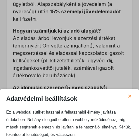
ügyletből. Alapszabályként a jövedelem (a
nyereség) után
15% személyi jövedelemadót
kell fizetni.
Hogyan számítjuk ki az adó alapját?
Az eladási árból levonjuk a szerzési értéket
(amennyiért Ön vette az ingatlant), valamint a
megszerzéssel és eladással kapcsolatos igazolt
költségeket (pl. kifizetett illeték, ügyvédi díj,
ingatlanközvetítői jutalék, számlával igazolt
értéknövelő beruházások).
Az időmúlás szerepe (5 éves szabály):
×
Az adó alapja az évek múlásával csökken. A
Adatvédelmi beállítások
szerzés évét követő:
Ez a weboldal sütiket használ a felhasználói élmény javítása
0. és 1. évben:
a kiszámított nyereség
érdekében. Néhány elengedhetetlen a webhely működéséhez, míg
100%-a után kell adózni.
mások segítenek elemezni és javítani a felhasználói élményt. Kérjük,
2. évben:
a nyereség 90%-a után.
tekintse át lehetőségeit, és válasszon.
3. évben:
a nyereség 60%-a után.