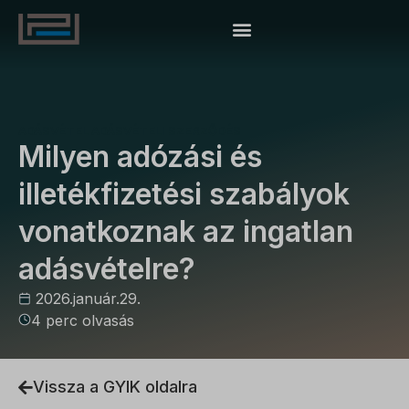
ADÁSVÉTEL
ADÁSVÉTELI SZERZŐDÉS
Milyen adózási és
illetékfizetési szabályok
vonatkoznak az ingatlan
adásvételre?
2026.január.29.
4 perc olvasás
Vissza a GYIK oldalra