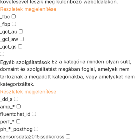
követésével teszik meg különböző weboldalakon.
Részletek megjelenítése
_fbc
_fbp
_gcl_au
_gcl_aw
_gcl_gs
Ez a kategória minden olyan sütit,
Egyéb szolgáltatások
domaint és szolgáltatást magában foglal, amelyek nem
tartoznak a megadott kategóriákba, vagy amelyeket nem
kategorizáltak.
Részletek megjelenítése
_dd_s
amp_*
fluentchat_id
perf_*
ph_*_posthog
sensorsdata2015jssdkcross