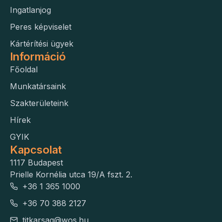
Ingatlanjog
Peres képviselet
Kártérítési ügyek
Információ
Főoldal
Munkatársaink
Szakterületeink
Hírek
GYIK
Kapcsolat
1117 Budapest
Prielle Kornélia utca 19/A fszt. 2.
+36 1 365 1000
+36 70 388 2127
titkarsag@wos.hu