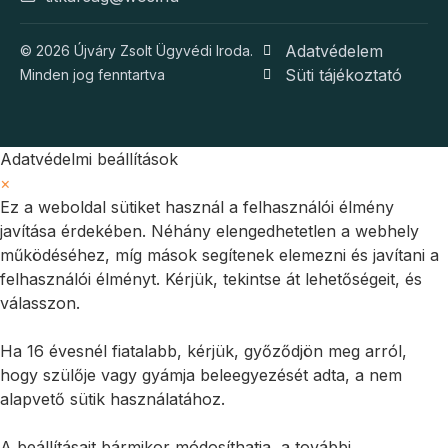
Adatvédelem
© 2026 Újváry Zsolt Ügyvédi Iroda.
Süti tájékoztató
Minden jog fenntartva
Adatvédelmi beállítások
×
Ez a weboldal sütiket használ a felhasználói élmény
javítása érdekében. Néhány elengedhetetlen a webhely
működéséhez, míg mások segítenek elemezni és javítani a
felhasználói élményt. Kérjük, tekintse át lehetőségeit, és
válasszon.
Ha 16 évesnél fiatalabb, kérjük, győződjön meg arról,
hogy szülője vagy gyámja beleegyezését adta, a nem
alapvető sütik használatához.
A beállításait bármikor módosíthatja, a további