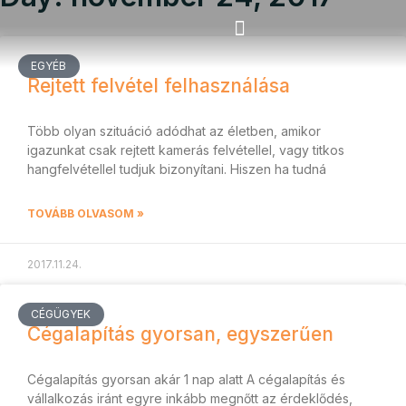
EGYÉB
Vállalkozói program
Rejtett felvétel felhasználása
Több olyan szituáció adódhat az életben, amikor
igazunkat csak rejtett kamerás felvétellel, vagy titkos
hangfelvétellel tudjuk bizonyítani. Hiszen ha tudná
TOVÁBB OLVASOM »
2017.11.24.
CÉGÜGYEK
Cégalapítás gyorsan, egyszerűen
Cégalapítás gyorsan akár 1 nap alatt A cégalapítás és
vállalkozás iránt egyre inkább megnőtt az érdeklődés,