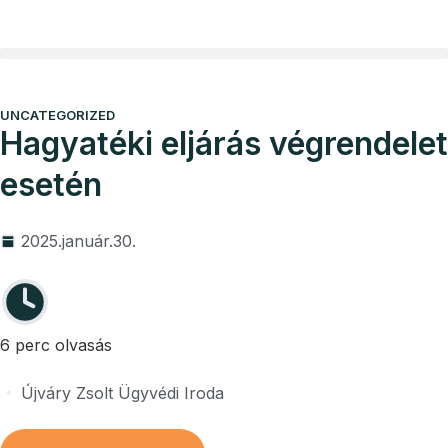
Vállalkozói program
Ügyvédi díjak
UNCATEGORIZED
Hagyatéki eljárás végrendelet
esetén
2025.január.30.
6 perc olvasás
Újváry Zsolt Ügyvédi Iroda