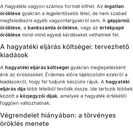
A hagyatéki vagyon számos formát ölthet. Az
ingatlan
öröklése
gyakran a legjelentősebb tétel, de nem szabad
megfeledkezni egyéb vagyontárgyakról sem. A
gépjármű
öröklése
, a
bankszámla öröklése
, vagy az
értékpapír
öröklése
mind-mind egyedi kérdéseket vethetnek fel.
A hagyatéki eljárás költségei: tervezhető
kiadások
A
hagyatéki eljárás költségei
gyakran meglepetésként
érik az örökösöket. Érdemes előre tájékozódni ezekről a
kiadásokról, hogy fel tudjunk készülni rájuk. A
hagyatéki
eljárás díja
több tételből tevődik össze. Ide tartozik többek
között a
közjegyzői díjak
, amelyek a hagyaték értékétől
függően változhatnak.
Végrendelet hiányában: a törvényes
öröklés menete