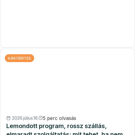
KÁRTÉRÍTÉS
5 perc olvasás
2026.július.16.
Lemondott program, rossz szállás,
elmaradt szolgáltatás: mit tehet, ha nem