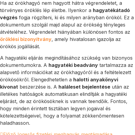
Ha az örökhagyó nem hagyott hátra végrendeletet, a
törvényes öröklés lép életbe. Ilyenkor a
hagyatékátadó
végzés
fogja rögzíteni, ki és milyen arányban örököl. Ez a
dokumentum szolgál majd alapul az örökség tényleges
átvételéhez. Végrendelet hiányában különösen fontos az
öröklési bizonyítvány
, amely hivatalosan igazolja az
örökös jogállását.
A hagyatéki eljárás megindításához szükség van bizonyos
dokumentumokra. A
hagyatéki beadvány
tartalmazza az
alapvető információkat az örökhagyóról és a feltételezett
örökösökről. Elengedhetetlen a
halotti anyakönyvi
kivonat
beszerzése is. A
haláleset bejelentése
után az
illetékes hatóságok automatikusan elindítják a hagyatéki
eljárást, de az örökösöknek is vannak teendőik. Fontos,
hogy minden érintett tisztában legyen jogaival és
kötelezettségeivel, hogy a folyamat zökkenőmentesen
haladhasson.
Előző
Jogerős fizetési meghagyás megtámadása