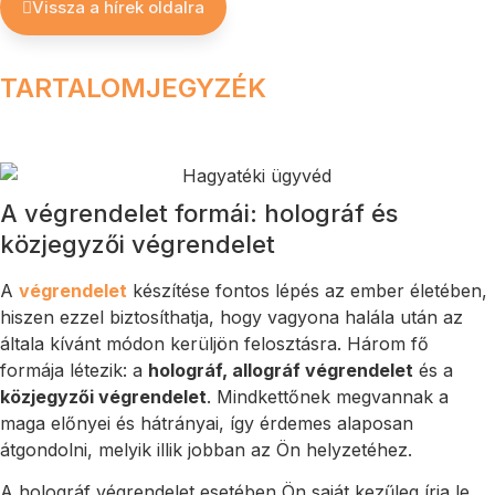
Vissza a hírek oldalra
TARTALOMJEGYZÉK
A végrendelet formái: holográf és
közjegyzői végrendelet
A
végrendelet
készítése fontos lépés az ember életében,
hiszen ezzel biztosíthatja, hogy vagyona halála után az
általa kívánt módon kerüljön felosztásra. Három fő
formája létezik: a
holográf, allográf végrendelet
és a
közjegyzői végrendelet
. Mindkettőnek megvannak a
maga előnyei és hátrányai, így érdemes alaposan
átgondolni, melyik illik jobban az Ön helyzetéhez.
A holográf végrendelet esetében Ön saját kezűleg írja le