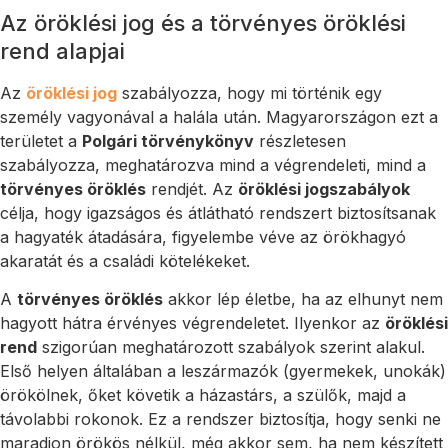
Az öröklési jog és a törvényes öröklési
rend alapjai
Az
öröklési jog
szabályozza, hogy mi történik egy
személy vagyonával a halála után. Magyarországon ezt a
területet a
Polgári törvénykönyv
részletesen
szabályozza, meghatározva mind a végrendeleti, mind a
törvényes öröklés
rendjét. Az
öröklési jogszabályok
célja, hogy igazságos és átlátható rendszert biztosítsanak
a hagyaték átadására, figyelembe véve az örökhagyó
akaratát és a családi kötelékeket.
A
törvényes öröklés
akkor lép életbe, ha az elhunyt nem
hagyott hátra érvényes végrendeletet. Ilyenkor az
öröklési
rend
szigorúan meghatározott szabályok szerint alakul.
Első helyen általában a leszármazók (gyermekek, unokák)
örökölnek, őket követik a házastárs, a szülők, majd a
távolabbi rokonok. Ez a rendszer biztosítja, hogy senki ne
maradjon örökös nélkül, még akkor sem, ha nem készített