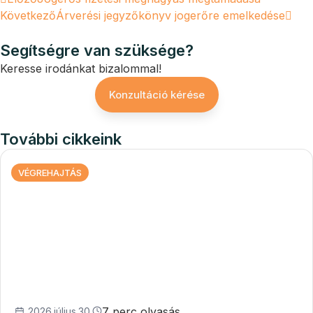
Következő
Árverési jegyzőkönyv jogerőre emelkedése
Segítségre van szüksége?
Keresse irodánkat bizalommal!
Konzultáció kérése
További cikkeink
VÉGREHAJTÁS
7 perc olvasás
2026.július.30.