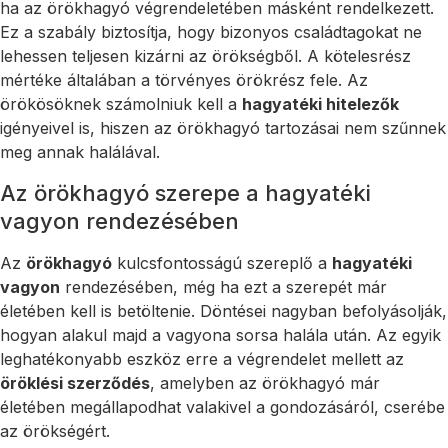
ha az örökhagyó végrendeletében másként rendelkezett.
Ez a szabály biztosítja, hogy bizonyos családtagokat ne
lehessen teljesen kizárni az örökségből. A kötelesrész
mértéke általában a törvényes örökrész fele. Az
örökösöknek számolniuk kell a
hagyatéki hitelezők
igényeivel is, hiszen az örökhagyó tartozásai nem szűnnek
meg annak halálával.
Az örökhagyó szerepe a hagyatéki
vagyon rendezésében
Az
örökhagyó
kulcsfontosságú szereplő a
hagyatéki
vagyon
rendezésében, még ha ezt a szerepét már
életében kell is betöltenie. Döntései nagyban befolyásolják,
hogyan alakul majd a vagyona sorsa halála után. Az egyik
leghatékonyabb eszköz erre a végrendelet mellett az
öröklési szerződés
, amelyben az örökhagyó már
életében megállapodhat valakivel a gondozásáról, cserébe
az örökségért.