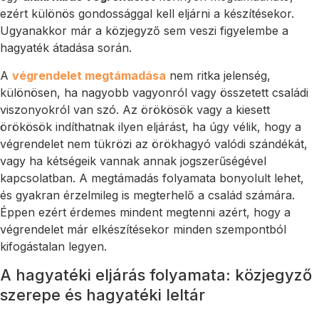
ezért különös gondossággal kell eljárni a készítésekor.
Ugyanakkor már a közjegyző sem veszi figyelembe a
hagyaték átadása során.
A
végrendelet megtámadása
nem ritka jelenség,
különösen, ha nagyobb vagyonról vagy összetett családi
viszonyokról van szó. Az örökösök vagy a kiesett
örökösök indíthatnak ilyen eljárást, ha úgy vélik, hogy a
végrendelet nem tükrözi az örökhagyó valódi szándékát,
vagy ha kétségeik vannak annak jogszerűségével
kapcsolatban. A megtámadás folyamata bonyolult lehet,
és gyakran érzelmileg is megterhelő a család számára.
Éppen ezért érdemes mindent megtenni azért, hogy a
végrendelet már elkészítésekor minden szempontból
kifogástalan legyen.
A hagyatéki eljárás folyamata: közjegyző
szerepe és hagyatéki leltár