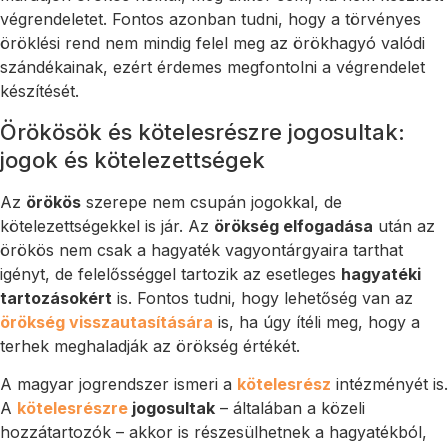
végrendeletet. Fontos azonban tudni, hogy a törvényes
öröklési rend nem mindig felel meg az örökhagyó valódi
szándékainak, ezért érdemes megfontolni a végrendelet
készítését.
Örökösök és kötelesrészre jogosultak:
jogok és kötelezettségek
Az
örökös
szerepe nem csupán jogokkal, de
kötelezettségekkel is jár. Az
örökség elfogadása
után az
örökös nem csak a hagyaték vagyontárgyaira tarthat
igényt, de felelősséggel tartozik az esetleges
hagyatéki
tartozásokért
is. Fontos tudni, hogy lehetőség van az
örökség visszautasítására
is, ha úgy ítéli meg, hogy a
terhek meghaladják az örökség értékét.
A magyar jogrendszer ismeri a
kötelesrész
intézményét is.
A
kötelesrészre
jogosultak
– általában a közeli
hozzátartozók – akkor is részesülhetnek a hagyatékból,