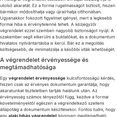
utolsó akaratát. Ez a forma rugalmasságot biztosít, hiszen
bármikor módosíthatja vagy újraírhatja otthonában.
Ugyanakkor fokozott figyelmet igényel, mert a legkisebb
formai hiba is érvénytelenné teheti. A közjegyzői
végrendelet ezzel szemben nagyobb biztonságot nyújt. A
szakember segít elkerülni a buktatókat, és a dokumentum
hivatalos nyilvántartásba is kerül. Bár ez a megoldás
költségesebb, de minimalizálja a későbbi viták lehetőségét.
A végrendelet érvényessége és
megtámadhatósága
Egy
végrendelet érvényessége
kulcsfontosságú kérdés,
hiszen csak az érvényes dokumentum garantálja, hogy
akaratunkat tiszteletben tartják halálunk után. Az
érvényesség számos tényezőtől függ, kezdve a formai
követelményektől egészen a végrendelkező szellemi
állapotáig a dokumentum készítésekor. Fontos tudni, hogy
egy
alaki hibás végrendelet
könnyen megtámadható,