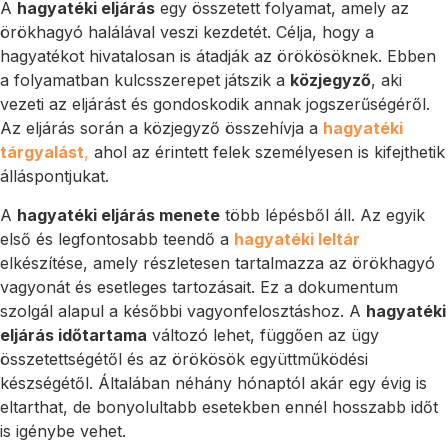
A
hagyatéki eljárás
egy összetett folyamat, amely az
örökhagyó halálával veszi kezdetét. Célja, hogy a
hagyatékot hivatalosan is átadják az örökösöknek. Ebben
a folyamatban kulcsszerepet játszik a
közjegyző
, aki
vezeti az eljárást és gondoskodik annak jogszerűségéről.
Az eljárás során a közjegyző összehívja a
hagyatéki
tárgyalást
,
ahol az érintett felek személyesen is kifejthetik
álláspontjukat.
A
hagyatéki eljárás menete
több lépésből áll. Az egyik
első és legfontosabb teendő a
hagyatéki leltár
elkészítése, amely részletesen tartalmazza az örökhagyó
vagyonát és esetleges tartozásait. Ez a dokumentum
szolgál alapul a későbbi vagyonfelosztáshoz. A
hagyatéki
eljárás időtartama
változó lehet, függően az ügy
összetettségétől és az örökösök együttműködési
készségétől. Általában néhány hónaptól akár egy évig is
eltarthat, de bonyolultabb esetekben ennél hosszabb időt
is igénybe vehet.