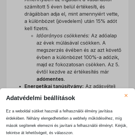
számított 5 éven belül értékesíti, és
drágábban adja el, mint amennyiért vette,
a különbözet (jövedelem) után 15% adót
kell fizetni.
Időarányos csökkenés:
Az adóalap
az évek múlásával csökken. A
megszerzés évében és az azt követő
évben a különbözet 100%-a adózik,
majd ez fokozatosan csökken. Az 5.
évtől kezdve az értékesítés már
adómentes
.
Energetikai tanúsítvány:
Az adásvételi
szerződés megkötéséhez kötelező
×
Adatvédelmi beállítások
energetikai tanúsítványt készíttetni (ha
még nem rendelkezik érvényessel). Ennek
Ez a weboldal sütiket használ a felhasználói élmény javítása
költsége az ingatlan típusától és méretétől
érdekében. Néhány elengedhetetlen a webhely működéséhez, míg
függően kb.
30.000 – 50.000 Ft
.
mások segítenek elemezni és javítani a felhasználói élményt. Kérjük,
Ingatlanközvetítői jutalék:
Ha Ön
tekintse át lehetőségeit, és válasszon.