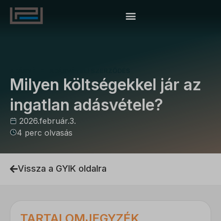
ADÁSVÉTEL
ADÁSVÉTELI SZERZŐDÉS
Milyen költségekkel jár az
ingatlan adásvétele?
2026.február.3.
4 perc olvasás
Vissza a GYIK oldalra
TARTALOMJEGYZÉK