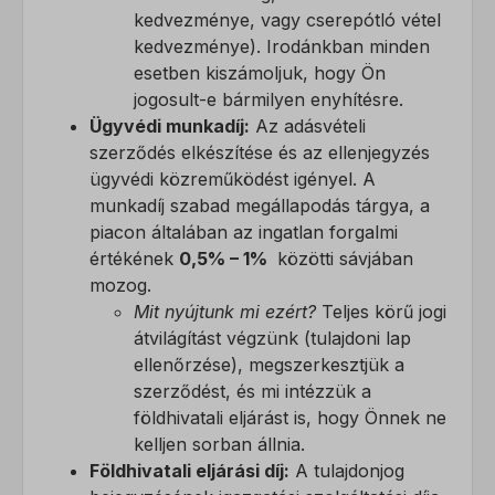
kedvezménye, vagy cserepótló vétel
kedvezménye). Irodánkban minden
esetben kiszámoljuk, hogy Ön
jogosult-e bármilyen enyhítésre.
Ügyvédi munkadíj:
Az adásvételi
szerződés elkészítése és az ellenjegyzés
ügyvédi közreműködést igényel. A
munkadíj szabad megállapodás tárgya, a
piacon általában az ingatlan forgalmi
értékének
0,5% – 1%
közötti sávjában
mozog.
Mit nyújtunk mi ezért?
Teljes körű jogi
átvilágítást végzünk (tulajdoni lap
ellenőrzése), megszerkesztjük a
szerződést, és mi intézzük a
földhivatali eljárást is, hogy Önnek ne
kelljen sorban állnia.
Földhivatali eljárási díj:
A tulajdonjog