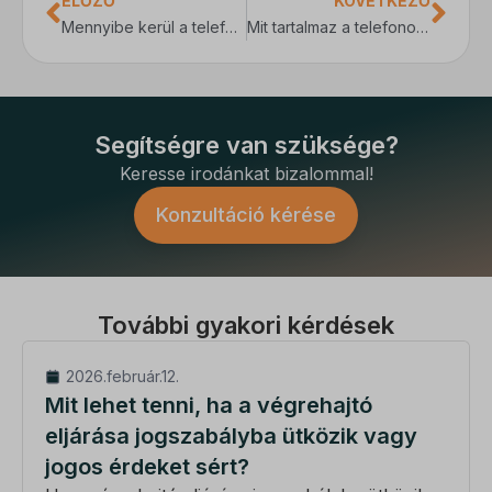
ELŐZŐ
KÖVETKEZŐ
_dd_s
_gcl_gs
Mennyibe kerül a telefonos jogi tanácsadás?
Mit tartalmaz a telefonos jogi tanácsadás szolgáltatás?
amp_*
fluentchat_id
perf_*
Segítségre van szüksége?
ph_*_posthog
Keresse irodánkat bizalommal!
sensorsdata2015jssdkcross
Konzultáció kérése
SL_GWPT_Show_Hide_tmp
SLO_G_WPT_TO
SLO_GWPT_Show_Hide_tmp
További gyakori kérdések
SLO_wptGlobTipTmp
2026.február.12.
ssm_au_c
Mit lehet tenni, ha a végrehajtó
eljárása jogszabályba ütközik vagy
ucp_tabs
jogos érdeket sért?