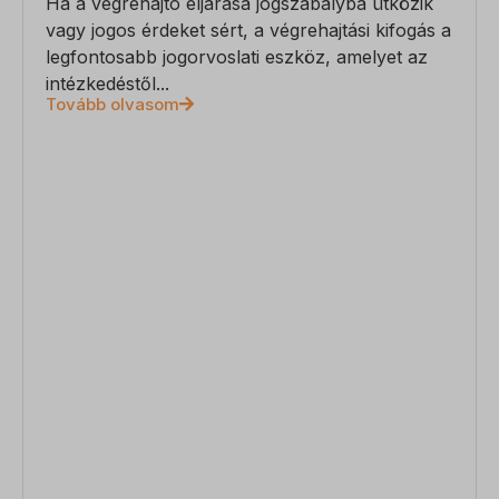
Ha a végrehajtó eljárása jogszabályba ütközik
vagy jogos érdeket sért, a végrehajtási kifogás a
legfontosabb jogorvoslati eszköz, amelyet az
intézkedéstől...
Tovább olvasom