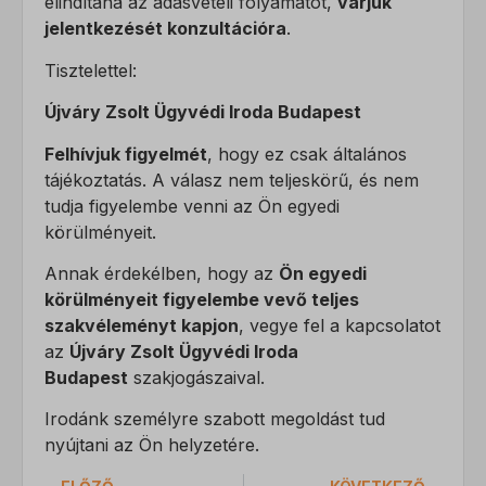
elindítaná az adásvételi folyamatot,
várjuk
Statisztikai
jelentkezését konzultációra
.
A statisztikai sütik és szolgáltatások felhasználási információkat
CONSENT
gyűjtenek, amelyek lehetővé teszik számunkra, hogy betekintést
Tisztelettel:
mhcookie
nyerjünk abba, hogyan lépnek kapcsolatba látogatóink a
weboldalunkkal.
Újváry Zsolt Ügyvédi Iroda Budapest
mwai_session_id
Részletek megjelenítése
PHPSESSID
Felhívjuk figyelmét
, hogy ez csak általános
Marketing
tájékoztatás. A válasz nem teljeskörű, és nem
wordpress_logged_in_*
A marketing szolgáltatásokat harmadik fél hirdetői vagy kiadói
_ga
tudja figyelembe venni az Ön egyedi
használják személyre szabott hirdetések megjelenítésére. Ezt a
wordpress_test_cookie
körülményeit.
_ga_*
látogatók nyomon követésével teszik meg különböző
wp_lang
weboldalakon.
Annak érdekélben, hogy az
Ön egyedi
sajssdk_2015_cross_new_user
körülményeit figyelembe vevő teljes
Részletek megjelenítése
wp-settings-*
visitor
szakvéleményt kapjon
, vegye fel a kapcsolatot
Egyéb szolgáltatások
wp-settings-time-*
az
Újváry Zsolt Ügyvédi Iroda
Ez a kategória minden olyan sütit, domaint és szolgáltatást
_fbc
Budapest
szakjogászaival.
magában foglal, amelyek nem tartoznak a megadott kategóriákba,
_fbp
vagy amelyeket nem kategorizáltak.
Irodánk személyre szabott megoldást tud
_gcl_au
Részletek megjelenítése
nyújtani az Ön helyzetére.
_gcl_aw