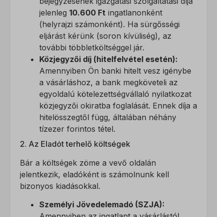
bejegyzésének igazgatási szolgáltatási díja
jelenleg
10.600 Ft
ingatlanonként
(helyrajzi számonként). Ha sürgősségi
eljárást kérünk (soron kívüliség), az
további többletköltséggel jár.
Közjegyzői díj (hitelfelvétel esetén):
Amennyiben Ön banki hitelt vesz igénybe
a vásárláshoz, a bank megköveteli az
egyoldalú kötelezettségvállaló nyilatkozat
közjegyzői okiratba foglalását. Ennek díja a
hitelösszegtől függ, általában néhány
tízezer forintos tétel.
2. Az Eladót terhelő költségek
Bár a költségek zöme a vevő oldalán
jelentkezik, eladóként is számolnunk kell
bizonyos kiadásokkal.
Személyi Jövedelemadó (SZJA):
Amennyiben az ingatlant a vásárlástól