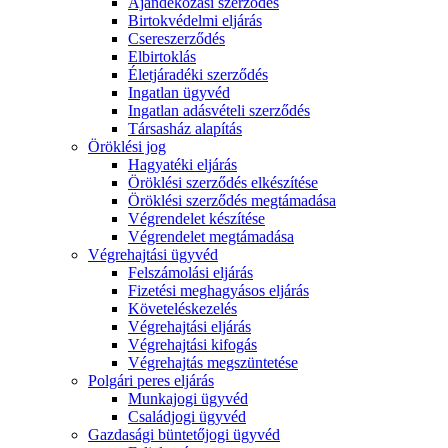
Ajándékozási szerződés
Birtokvédelmi eljárás
Csereszerződés
Elbirtoklás
Életjáradéki szerződés
Ingatlan ügyvéd
Ingatlan adásvételi szerződés
Társasház alapítás
Öröklési jog
Hagyatéki eljárás
Öröklési szerződés elkészítése
Öröklési szerződés megtámadása
Végrendelet készítése
Végrendelet megtámadása
Végrehajtási ügyvéd
Felszámolási eljárás
Fizetési meghagyásos eljárás
Követeléskezelés
Végrehajtási eljárás
Végrehajtási kifogás
Végrehajtás megszüntetése
Polgári peres eljárás
Munkajogi ügyvéd
Családjogi ügyvéd
Gazdasági büntetőjogi ügyvéd