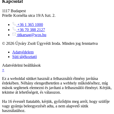
Kapcsolat
1117 Budapest
Prielle Kornélia utca 19/A fszt. 2.
+36 1 365 1000
+36 70 388 2127
titkarsag@wos.hu
© 2026 Újváry Zsolt Ügyvédi Iroda. Minden jog fenntartva
Adatvédelem
Süti tájékoztató
Adatvédelmi beállítások
×
Ez a weboldal sütiket használ a felhasználói élmény javítása
érdekében. Néhány elengedhetetlen a webhely működéséhez, míg
mások segítenek elemezni és javítani a felhasználói élményt. Kérjük,
tekintse át lehetőségeit, és válasszon.
Ha 16 évesnél fiatalabb, kérjük, győződjön meg arról, hogy szülője
vagy gyámja beleegyezését adta, a nem alapvető sütik
használatához.