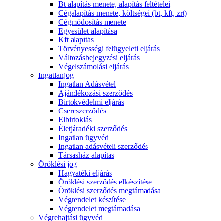
Bt alapítás menete, alapítás feltételei
Cégalapítás menete, költségei (bt, kft, zrt)
Cégmódosítás menete
Egyesület alapítása
Kft alapítás
Törvényességi felügyeleti eljárás
Változásbejegyzési eljárás
Végelszámolási eljárás
Ingatlanjog
Ingatlan Adásvétel
Ajándékozási szerződés
Birtokvédelmi eljárás
Csereszerződés
Elbirtoklás
Életjáradéki szerződés
Ingatlan ügyvéd
Ingatlan adásvételi szerződés
Társasház alapítás
Öröklési jog
Hagyatéki eljárás
Öröklési szerződés elkészítése
Öröklési szerződés megtámadása
Végrendelet készítése
Végrendelet megtámadása
Végrehajtási ügyvéd