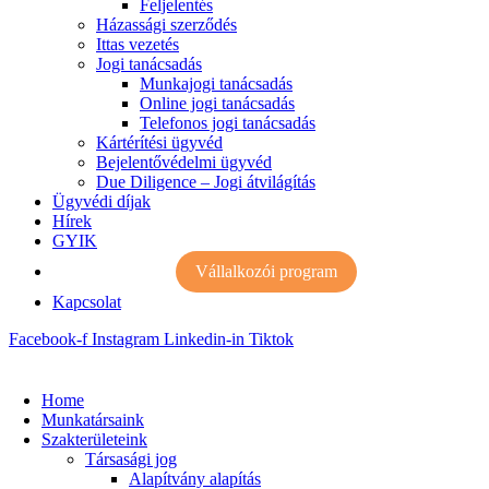
Feljelentés
Házassági szerződés
Ittas vezetés
Jogi tanácsadás
Munkajogi tanácsadás
Online jogi tanácsadás
Telefonos jogi tanácsadás
Kártérítési ügyvéd
Bejelentővédelmi ügyvéd
Due Diligence – Jogi átvilágítás
Ügyvédi díjak
Hírek
GYIK
Vállalkozói program
Kapcsolat
Facebook-f
Instagram
Linkedin-in
Tiktok
Home
Munkatársaink
Szakterületeink
Társasági jog
Alapítvány alapítás