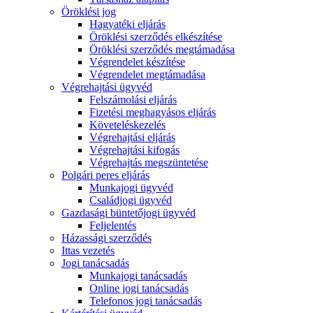
Öröklési jog
Hagyatéki eljárás
Öröklési szerződés elkészítése
Öröklési szerződés megtámadása
Végrendelet készítése
Végrendelet megtámadása
Végrehajtási ügyvéd
Felszámolási eljárás
Fizetési meghagyásos eljárás
Követeléskezelés
Végrehajtási eljárás
Végrehajtási kifogás
Végrehajtás megszüntetése
Polgári peres eljárás
Munkajogi ügyvéd
Családjogi ügyvéd
Gazdasági büntetőjogi ügyvéd
Feljelentés
Házassági szerződés
Ittas vezetés
Jogi tanácsadás
Munkajogi tanácsadás
Online jogi tanácsadás
Telefonos jogi tanácsadás