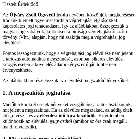
Tisztelt Érdeklődő!
Az
Újváry Zsolt Ügyvédi Iroda
nevében köszönjük megkeresését.
Irodánk kiemelt figyelmet fordít a végrehajtási eljárásokkal
kapcsolatos jogi tanácsadásra, így az alábbiakban összegezzük a
magyar jogszabályok, különösen a bírósági végrehajtásról szóló
törvény (Vht.) alapján, hogy mi szakítja meg a végrehajtási jog
elévülését.
Fontos leszögeznünk, hogy a végrehajtási jog elévülése nem jelenti
a tartozás automatikus megszűnését, azonban sikeres elévülési
kifogás esetén a követelés állami kényszer útján többé nem
érvényesíthető.
Az alábbiakban részletezzük az elévülést megszakító tényezőket:
1. A megszakítás joghatása
Mielőtt a konkrét cselekményeket vizsgálnánk, fontos tisztáznunk,
mit jelent a megszakítás. Ha az elévülés megszakad, az addig eltelt
idő „elvész”, és
az elévülési idő újra kezdődik
. Ez érdemben
különbözik az elévülés
nyugvásától
(amikor az óra csak megáll,
majd folytatódik).
2. Mi szakítja meg az elévülést?