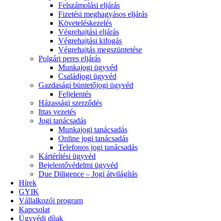
Felszámolási eljárás
Fizetési meghagyásos eljárás
Követeléskezelés
Végrehajtási eljárás
Végrehajtási kifogás
Végrehajtás megszüntetése
Polgári peres eljárás
Munkajogi ügyvéd
Családjogi ügyvéd
Gazdasági büntetőjogi ügyvéd
Feljelentés
Házassági szerződés
Ittas vezetés
Jogi tanácsadás
Munkajogi tanácsadás
Online jogi tanácsadás
Telefonos jogi tanácsadás
Kártérítési ügyvéd
Bejelentővédelmi ügyvéd
Due Diligence – Jogi átvilágítás
Hírek
GYIK
Vállalkozói program
Kapcsolat
Ügyvédi díjak