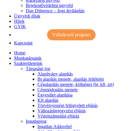
Kártérítési ügyvéd
Bejelentővédelmi ügyvéd
Due Diligence – Jogi átvilágítás
Ügyvédi díjak
Hírek
GYIK
Vállalkozói program
Kapcsolat
Home
Munkatársaink
Szakterületeink
Társasági jog
Alapítvány alapítás
Bt alapítás menete, alapítás feltételei
Cégalapítás menete, költségei (bt, kft, zrt)
Cégmódosítás menete
Egyesület alapítása
Kft alapítás
Törvényességi felügyeleti eljárás
Változásbejegyzési eljárás
Végelszámolási eljárás
Ingatlanjog
Ingatlan Adásvétel