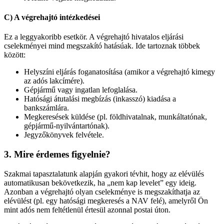
C) A végrehajtó intézkedései
Ez a leggyakoribb esetkör. A végrehajtó hivatalos eljárási
cselekményei mind megszakító hatásúak. Ide tartoznak többek
között:
Helyszíni eljárás foganatosítása (amikor a végrehajtó kimegy
az adós lakcímére).
Gépjármű vagy ingatlan lefoglalása.
Hatósági átutalási megbízás (inkasszó) kiadása a
bankszámlára.
Megkeresések küldése (pl. földhivatalnak, munkáltatónak,
gépjármű-nyilvántartónak).
Jegyzőkönyvek felvétele.
3. Mire érdemes figyelnie?
Szakmai tapasztalatunk alapján gyakori tévhit, hogy az elévülés
automatikusan bekövetkezik, ha „nem kap levelet” egy ideig.
Azonban a végrehajtó olyan cselekménye is megszakíthatja az
elévülést (pl. egy hatósági megkeresés a NAV felé), amelyről Ön
mint adós nem feltétlenül értesül azonnal postai úton.