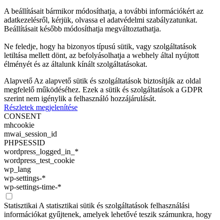
A beállításait bármikor módosíthatja, a további információkért az
adatkezelésről, kérjük, olvassa el adatvédelmi szabályzatunkat.
Beállításait később módosíthatja megváltoztathatja.
Ne feledje, hogy ha bizonyos típusú sütik, vagy szolgáltatások
letiltása mellett dönt, az befolyásolhatja a webhely által nyújtott
élményét és az általunk kínált szolgáltatásokat.
Alapvető
Az alapvető sütik és szolgáltatások biztosítják az oldal
megfelelő működéséhez. Ezek a sütik és szolgáltatások a GDPR
szerint nem igénylik a felhasználó hozzájárulását.
Részletek megjelenítése
CONSENT
mhcookie
mwai_session_id
PHPSESSID
wordpress_logged_in_*
wordpress_test_cookie
wp_lang
wp-settings-*
wp-settings-time-*
Statisztikai
A statisztikai sütik és szolgáltatások felhasználási
információkat gyűjtenek, amelyek lehetővé teszik számunkra, hogy