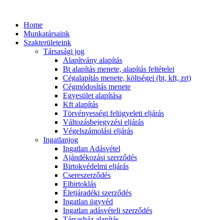
Ugrás
a
Home
tartalomhoz
Munkatársaink
Szakterületeink
Társasági jog
Alapítvány alapítás
Bt alapítás menete, alapítás feltételei
Cégalapítás menete, költségei (bt, kft, zrt)
Cégmódosítás menete
Egyesület alapítása
Kft alapítás
Törvényességi felügyeleti eljárás
Változásbejegyzési eljárás
Végelszámolási eljárás
Ingatlanjog
Ingatlan Adásvétel
Ajándékozási szerződés
Birtokvédelmi eljárás
Csereszerződés
Elbirtoklás
Életjáradéki szerződés
Ingatlan ügyvéd
Ingatlan adásvételi szerződés
Társasház alapítás