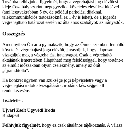
Továbbá felhívjuk a figyelmét, hogy a végrehajtási jog elévülési
ideje főszabály szerint megegyezik a követelés elévülési idejével
(ami leggyakrabban 5 év, de például parkolási díjaknál,
telekommunikációs tartozásoknál ez 1 év is lehet), de a jogerős
végrehajtható határozat esetén az általános szabályok az irányadók.
Összegzés
Amennyiben Ön arra gyanakszik, hogy az Önnel szemben fennálló
követelés végrehajtási joga elévült, javasoljuk, hogy alaposan
vizsgáljuk meg a végrehajtási iratanyagot. Csak a végrehajtó
aktájának ismeretében állapítható meg felelősséggel, hogy történt-e
az elmúlt időszakban olyan cselekmény, amely az órát
„újraindította”.
Ha konkrét ügyben van szüksége jogi képviseletre vagy a
végrehajtási iratok átvizsgálására, irodánk készséggel áll
rendelkezésére.
Tisztelettel:
Újvári Zsolt Ügyvédi Iroda
Budapest
Felhívjuk figyelmét
, hogy ez csak általános tájékoztatás. A válasz