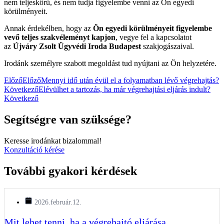
nem teljeskörű, és nem tudja figyelembe venni az Ön egyedi
körülményeit.
Annak érdekélben, hogy az
Ön egyedi körülményeit figyelembe
vevő teljes szakvéleményt kapjon
, vegye fel a kapcsolatot
az
Újváry Zsolt Ügyvédi Iroda Budapest
szakjogászaival.
Irodánk személyre szabott megoldást tud nyújtani az Ön helyzetére.
Előző
Előző
Mennyi idő után évül el a folyamatban lévő végrehajtás?
Következő
Elévülhet a tartozás, ha már végrehajtási eljárás indult?
Következő
Segítségre van szüksége?
Keresse irodánkat bizalommal!
Konzultáció kérése
További gyakori kérdések
2026.február.12.
Mit lehet tenni, ha a végrehajtó eljárása