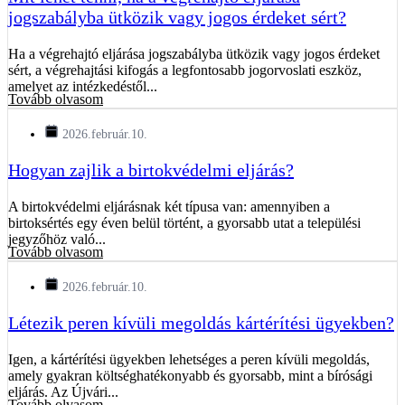
jogszabályba ütközik vagy jogos érdeket sért?
Ha a végrehajtó eljárása jogszabályba ütközik vagy jogos érdeket
sért, a végrehajtási kifogás a legfontosabb jogorvoslati eszköz,
amelyet az intézkedéstől...
Tovább olvasom
2026.február.10.
Hogyan zajlik a birtokvédelmi eljárás?
A birtokvédelmi eljárásnak két típusa van: amennyiben a
birtoksértés egy éven belül történt, a gyorsabb utat a települési
jegyzőhöz való...
Tovább olvasom
2026.február.10.
Létezik peren kívüli megoldás kártérítési ügyekben?
Igen, a kártérítési ügyekben lehetséges a peren kívüli megoldás,
amely gyakran költséghatékonyabb és gyorsabb, mint a bírósági
eljárás. Az Újvári...
Tovább olvasom