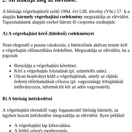
A bírósági végrehajtásról szóló 1994. évi LIII. törvény (Vht.) 57. §-a
alapján
bármely végrehajtási cselekmény
megszakítja az elévülést.
Tapasztalataink alapján ezeket három fő csoportra oszthatjuk:
A) A végrehajtást kérő (hitelező) cselekményei
Nem elegendő a puszta várakozás; a hitelezőnek aktívan tennie kell
a végrehajtás előmozdítása érdekében. Megszakítja az elévülést, ha a
jogosult:
Benyújtja a végrehajtási kérelmet.
Kéri a végrehajtás folytatását (pl. szünetelés után).
Olyan beadványt küld a végrehajtónak, amely az eljárás
érdemi előrehaladását célozza (pl. vagyontárgy lefoglalását
indítványozza, információt kér az adós vagyonáról).
B) A bíróság intézkedései
A végrehajtást elrendelő vagy foganatosító bíróság bármely, az
ügyben hozott intézkedése megszakítja az elévülést. Ilyen például:
A végrehajtási lap kibocsátása.
A letiltó végzés meghozatala.