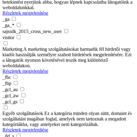
betekintést nyerjünk abba, hogyan lépnek kapcsolatba látogatóink a
weboldalunkkal.
Részletek megjelenítése
_ga
_ga_*
sajssdk_2015_cross_new_user
visitor
Marketing
A marketing szolgáltatásokat harmadik fél hirdetői vagy
kiadói használják személyre szabott hirdetések megjelenítésére. Ezt
a látogatók nyomon követésével teszik meg különböző
weboldalakon.
Részletek megjelenítése
_fbc
_fbp
_gcl_au
_gcl_aw
_gcl_gs
Egyéb szolgáltatások
Ez a kategória minden olyan sütit, domaint és
szolgáltatást magában foglal, amelyek nem tartoznak a megadott
kategóriákba, vagy amelyeket nem kategorizáltak.
Részletek megjelenítése
_dd_s