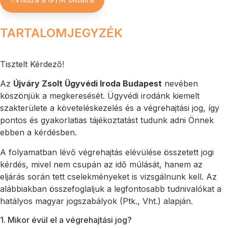
TARTALOMJEGYZÉK
Tisztelt Kérdező!
Az
Újváry Zsolt Ügyvédi Iroda Budapest
nevében
köszönjük a megkeresését. Ügyvédi irodánk kiemelt
szakterülete a követeléskezelés és a végrehajtási jog, így
pontos és gyakorlatias tájékoztatást tudunk adni Önnek
ebben a kérdésben.
A folyamatban lévő végrehajtás elévülése összetett jogi
kérdés, mivel nem csupán az idő múlását, hanem az
eljárás során tett cselekményeket is vizsgálnunk kell. Az
alábbiakban összefoglaljuk a legfontosabb tudnivalókat a
hatályos magyar jogszabályok (Ptk., Vht.) alapján.
1. Mikor évül el a végrehajtási jog?