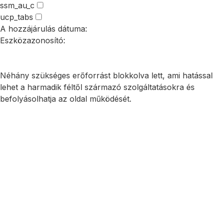
ssm_au_c
ucp_tabs
A hozzájárulás dátuma:
Eszközazonosító:
Összes elfogadása
Csak a szükségesek elfogadása
Beállítások mentése
Néhány szükséges erőforrást blokkolva lett, ami hatással
lehet a harmadik féltől származó szolgáltatásokra és
befolyásolhatja az oldal működését.
Szükséges sütik és szolgáltatások engedélyezése
Minden
süti és szolgáltatás engedélyezése