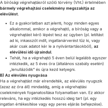
A bírósági végrehajtásról szóló törvény (Vht.) értelmében
bármely végrehajtási cselekmény megszakítja az
elévülést
.
Ez a gyakorlatban azt jelenti, hogy minden egyes
alkalommal, amikor a végrehajtó, a bíróság vagy a
végrehajtást kérő lépést tesz az ügyben (pl. letiltást
ad ki, inkasszót indít, ingatlanárverést tűz ki, vagy
akár csak adatot kér le a nyilvántartásokból),
az
elévülési idő újraindul
.
Tehát, ha a végrehajtó 5 éven belül legalább egyszer
intézkedik, az 5 éves óra (általános szabály esetén)
„lenullázódik” és újra kezd ketyegni.
B) Az elévülés nyugvása
Ha a végrehajtást már elrendelték, az elévülés nyugszik
(azaz az óra áll) mindaddig, amíg a végrehajtási
cselekmények foganatosítása folyamatban van. Ez akkor
releváns, ha egy intézkedés hosszú ideig tart (pl. egy
ingatlan értékesítése vagy egy peres eljárás befejezése).