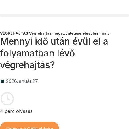
Vállalkozói program
Ügyvédi díjak
VÉGREHAJTÁS
Végrehajtás megszüntetése elévülés miatt
Mennyi idő után évül el a
folyamatban lévő
végrehajtás?
2026.január.27.
4 perc olvasás
Vissza a GYIK oldalra