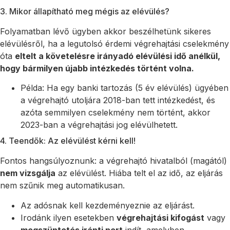
3. Mikor állapítható meg mégis az elévülés?
Folyamatban lévő ügyben akkor beszélhetünk sikeres
elévülésről, ha a legutolsó érdemi végrehajtási cselekmény
óta
eltelt a követelésre irányadó elévülési idő anélkül,
hogy bármilyen újabb intézkedés történt volna.
Példa: Ha egy banki tartozás (5 év elévülés) ügyében
a végrehajtó utoljára 2018-ban tett intézkedést, és
azóta semmilyen cselekmény nem történt, akkor
2023-ban a végrehajtási jog elévülhetett.
4. Teendők: Az elévülést kérni kell!
Fontos hangsúlyoznunk: a végrehajtó hivatalból (magától)
nem vizsgálja
az elévülést. Hiába telt el az idő, az eljárás
nem szűnik meg automatikusan.
Az adósnak kell kezdeményeznie az eljárást.
Irodánk ilyen esetekben
végrehajtási kifogást
vagy
megszüntetés iránti pert
indít, amelyben