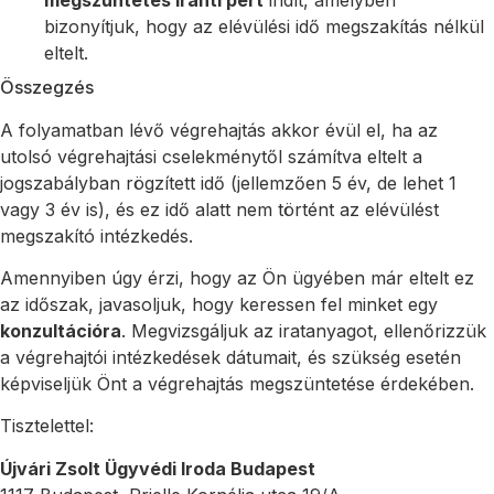
bizonyítjuk, hogy az elévülési idő megszakítás nélkül
eltelt.
Összegzés
A folyamatban lévő végrehajtás akkor évül el, ha az
utolsó végrehajtási cselekménytől számítva eltelt a
jogszabályban rögzített idő (jellemzően 5 év, de lehet 1
vagy 3 év is), és ez idő alatt nem történt az elévülést
megszakító intézkedés.
Amennyiben úgy érzi, hogy az Ön ügyében már eltelt ez
az időszak, javasoljuk, hogy keressen fel minket egy
konzultációra
. Megvizsgáljuk az iratanyagot, ellenőrizzük
a végrehajtói intézkedések dátumait, és szükség esetén
képviseljük Önt a végrehajtás megszüntetése érdekében.
Tisztelettel:
Újvári Zsolt Ügyvédi Iroda Budapest