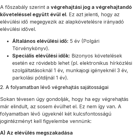
A főszabály szerint a
végrehajtási jog a végrehajtandó
követeléssel együtt évül el
. Ez azt jelenti, hogy az
elévülési idő megegyezik az alapkövetelésre irányadó
elévülési idővel.
Általános elévülési idő:
5 év (Polgári
Törvénykönyv).
Speciális elévülési idők:
Bizonyos követelések
esetén ez rövidebb lehet (pl. elektronikus hírközlési
szolgáltatásoknál 1 év, munkajogi igényeknél 3 év,
parkolási pótdíjnál 1 év).
2. A folyamatban lévő végrehajtás sajátosságai
Sokan tévesen úgy gondolják, hogy ha egy végrehajtás
már elindult, az sosem évülhet el. Ez nem így van. A
folyamatban lévő ügyeknél két kulcsfontosságú
jogintézményt kell figyelembe vennünk:
A) Az elévülés megszakadása