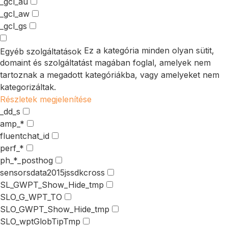
_gcl_au
_gcl_aw
_gcl_gs
Ez a kategória minden olyan sütit,
Egyéb szolgáltatások
domaint és szolgáltatást magában foglal, amelyek nem
tartoznak a megadott kategóriákba, vagy amelyeket nem
kategorizáltak.
Részletek megjelenítése
_dd_s
amp_*
fluentchat_id
perf_*
ph_*_posthog
sensorsdata2015jssdkcross
SL_GWPT_Show_Hide_tmp
SLO_G_WPT_TO
SLO_GWPT_Show_Hide_tmp
SLO_wptGlobTipTmp