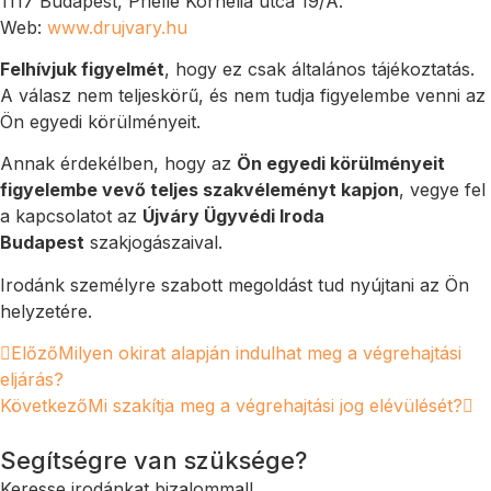
1117 Budapest, Prielle Kornélia utca 19/A.
Web:
www.drujvary.hu
Felhívjuk figyelmét
, hogy ez csak általános tájékoztatás.
A válasz nem teljeskörű, és nem tudja figyelembe venni az
Ön egyedi körülményeit.
Annak érdekélben, hogy az
Ön egyedi körülményeit
figyelembe vevő teljes szakvéleményt kapjon
, vegye fel
a kapcsolatot az
Újváry Ügyvédi Iroda
Budapest
szakjogászaival.
Irodánk személyre szabott megoldást tud nyújtani az Ön
helyzetére.
Előző
Milyen okirat alapján indulhat meg a végrehajtási
eljárás?
Következő
Mi szakítja meg a végrehajtási jog elévülését?
Segítségre van szüksége?
Keresse irodánkat bizalommal!