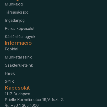
amp_*
Munkajog
fluentchat_id
Társasági jog
perf_*
Ingatlanjog
Peres képviselet
ph_*_posthog
Kártérítési ügyek
sensorsdata2015jssdkcross
Információ
SL_GWPT_Show_Hide_tmp
Főoldal
SLO_G_WPT_TO
Munkatársaink
SLO_GWPT_Show_Hide_tmp
Szakterületeink
SLO_wptGlobTipTmp
Hírek
ssm_au_c
GYIK
Kapcsolat
ucp_tabs
1117 Budapest
Prielle Kornélia utca 19/A fszt. 2.
+36 1 365 1000