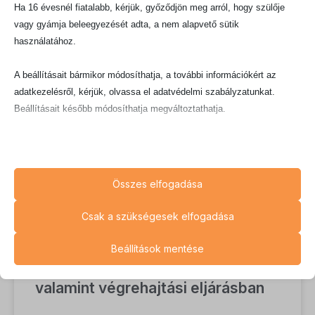
2024.02.13.
Ha 16 évesnél fiatalabb, kérjük, győződjön meg arról, hogy szülője
vagy gyámja beleegyezését adta, a nem alapvető sütik
használatához.
VÉGREHAJTÁS
A beállításait bármikor módosíthatja, a további információkért az
adatkezelésről, kérjük, olvassa el adatvédelmi szabályzatunkat.
Beállításait később módosíthatja megváltoztathatja.
Ne feledje, hogy ha bizonyos típusú sütik, vagy szolgáltatások
letiltása mellett dönt, az befolyásolhatja a webhely által nyújtott
élményét és az általunk kínált szolgáltatásokat.
Összes elfogadása
Alapvető
Csak a szükségesek elfogadása
Az alapvető sütik és szolgáltatások biztosítják az oldal megfelelő
működéséhez. Ezek a sütik és szolgáltatások a GDPR szerint nem
Kézbesítési kifogás fizetési
Beállítások mentése
igénylik a felhasználó hozzájárulását.
meghagyásos eljárásban,
Részletek megjelenítése
valamint végrehajtási eljárásban
Statisztikai
A statisztikai sütik és szolgáltatások felhasználási információkat