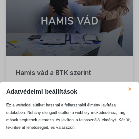
Hamis vád a BTK szerint
×
A jogállam létezésének egyik alapvető feltétele az
Adatvédelmi beállítások
igazságszolgáltatás törvényes és hatékony
működése. Ennek feltételét képezi, hogy
Ez a weboldal sütiket használ a felhasználói élmény javítása
büntetőeljárás csakis valós alappal,
érdekében. Néhány elengedhetetlen a webhely működéséhez, míg
mások segítenek elemezni és javítani a felhasználói élményt. Kérjük,
TOVÁBB OLVASOM »
tekintse át lehetőségeit, és válasszon.