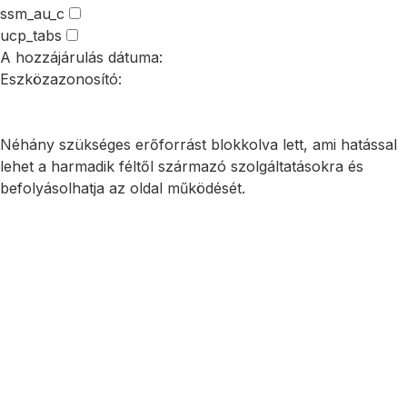
ssm_au_c
ucp_tabs
A hozzájárulás dátuma:
Eszközazonosító:
Összes elfogadása
Csak a szükségesek elfogadása
Beállítások mentése
Néhány szükséges erőforrást blokkolva lett, ami hatással
lehet a harmadik féltől származó szolgáltatásokra és
befolyásolhatja az oldal működését.
Szükséges sütik és szolgáltatások engedélyezése
Minden
süti és szolgáltatás engedélyezése