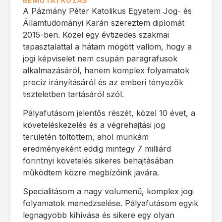
BEMUTATKOZÁS
A Pázmány Péter Katolikus Egyetem Jog- és
Államtudományi Karán szereztem diplomát
2015-ben. Közel egy évtizedes szakmai
tapasztalattal a hátam mögött vallom, hogy a
jogi képviselet nem csupán paragrafusok
alkalmazásáról, hanem komplex folyamatok
precíz irányításáról és az emberi tényezők
tiszteletben tartásáról szól.
Pályafutásom jelentős részét, közel 10 évet, a
követeléskezelés és a végrehajtási jog
területén töltöttem, ahol munkám
eredményeként eddig mintegy 7 milliárd
forintnyi követelés sikeres behajtásában
működtem közre megbízóink javára.
Specialitásom a nagy volumenű, komplex jogi
folyamatok menedzselése. Pályafutásom egyik
legnagyobb kihívása és sikere egy olyan