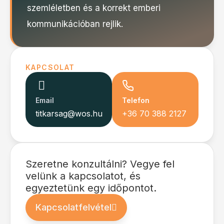
szemléletben és a korrekt emberi
kommunikációban rejlik.
KAPCSOLAT
Email
Telefon
titkarsag@wos.hu
+36 70 388 2127
Szeretne konzultálni? Vegye fel
velünk a kapcsolatot, és
egyeztetünk egy időpontot.
Kapcsolatfelvétel