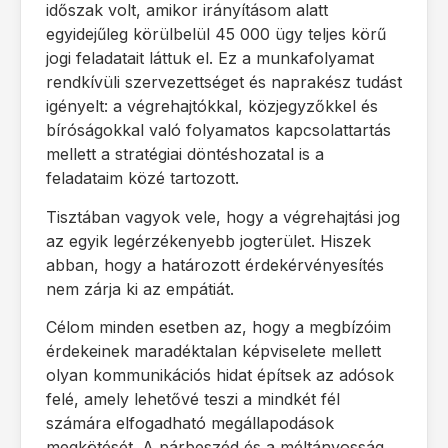
időszak volt, amikor irányításom alatt
egyidejűleg körülbelül 45 000 ügy teljes körű
jogi feladatait láttuk el. Ez a munkafolyamat
rendkívüli szervezettséget és naprakész tudást
igényelt: a végrehajtókkal, közjegyzőkkel és
bíróságokkal való folyamatos kapcsolattartás
mellett a stratégiai döntéshozatal is a
feladataim közé tartozott.
Tisztában vagyok vele, hogy a végrehajtási jog
az egyik legérzékenyebb jogterület. Hiszek
abban, hogy a határozott érdekérvényesítés
nem zárja ki az empátiát.
Célom minden esetben az, hogy a megbízóim
érdekeinek maradéktalan képviselete mellett
olyan kommunikációs hidat építsek az adósok
felé, amely lehetővé teszi a mindkét fél
számára elfogadható megállapodások
megkötését. A párbeszéd és a méltányosság