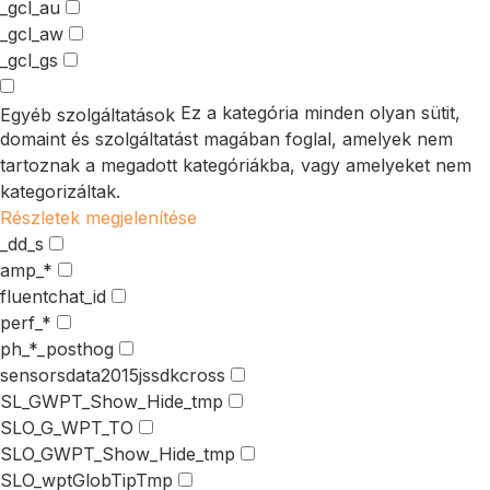
_gcl_au
_gcl_aw
_gcl_gs
Ez a kategória minden olyan sütit,
Egyéb szolgáltatások
domaint és szolgáltatást magában foglal, amelyek nem
tartoznak a megadott kategóriákba, vagy amelyeket nem
kategorizáltak.
Részletek megjelenítése
_dd_s
amp_*
fluentchat_id
perf_*
ph_*_posthog
sensorsdata2015jssdkcross
SL_GWPT_Show_Hide_tmp
SLO_G_WPT_TO
SLO_GWPT_Show_Hide_tmp
SLO_wptGlobTipTmp