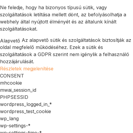
Ne feledje, hogy ha bizonyos típusú sütik, vagy
szolgáltatások letiltása mellett dönt, az befolyásolhatja a
webhely által nyújtott élményét és az általunk kínált
szolgáltatásokat.
Az alapvető sütik és szolgáltatások biztosítják az
Alapvető
oldal megfelelő működéséhez. Ezek a sütik és
szolgáltatások a GDPR szerint nem igénylik a felhasználó
hozzájárulását.
Részletek megjelenítése
CONSENT
mhcookie
mwai_session_id
PHPSESSID
wordpress_logged_in_*
wordpress_test_cookie
wp_lang
wp-settings-*
wp-settings-time-*