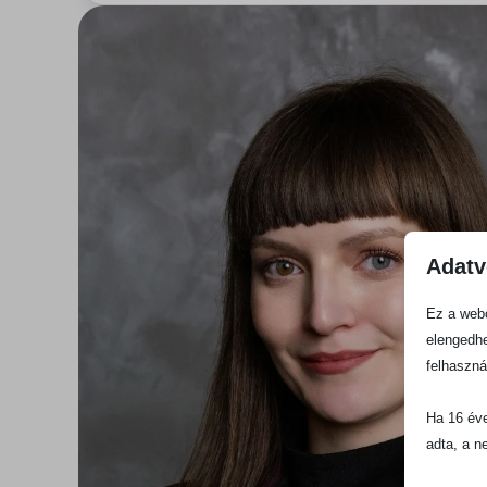
Adatv
Ez a webo
elengedhe
felhaszná
Ha 16 éve
adta, a n