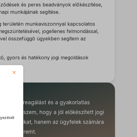
erződések és peres beadványok előkészítése,
napi munkájának segítése.
g területén munkaviszonnyal kapcsolatos
egszüntetésével, jogellenes felmondással,
ével összefüggő ügyekben segítem az
tó, gyors és hatékony jogi megoldások
×
a gyors reagálást és a gyakorlatias
bnak. Hiszem, hogy a jól előkészített jogi
gyezését
 eljárásokat, hanem az ügyfelek számára
tóságot teremt.