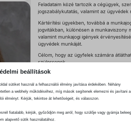
Feladataim közé tartozik a cégügyek, sz
jogszabálykutatás, valamint az ügyvédek 
Kártérítési ügyekben, továbbá a munkajo
jogvitákban, különösen a munkaviszony m
valamint munkajogi igények érvényesítés
ügyvédek munkáját.
Célom, hogy az ügyfelek számára átlátha
szülessenek.
édelmi beállítások
ldal sütiket használ a felhasználói élmény javítása érdekében. Néhány
SZAKMAI FILOZÓFIA
tetlen a webhely működéséhez, míg mások segítenek elemezni és javítani a
Munkám során a szakmai alaposságot, 
lói élményt. Kérjük, tekintse át lehetőségeit, és válasszon.
megoldáskeresést tartom a legfontosab
snél fiatalabb, kérjük, győződjön meg arról, hogy szülője vagy gyámja belee
munka nemcsak hatékonyabbá teszi az
em alapvető sütik használatához.
is nagyobb biztonságot és kiszámítha