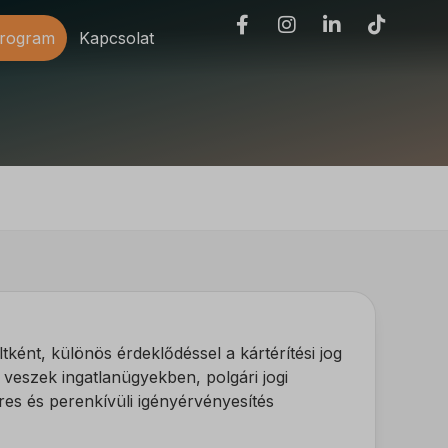
program
Kapcsolat
ltként, különös érdeklődéssel a kártérítési jog
veszek ingatlanügyekben, polgári jogi
es és perenkívüli igényérvényesítés