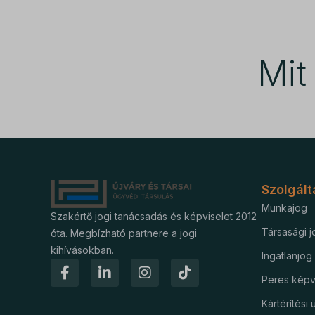
wordpre
sajssd
wp_lan
Egyéb
visitor
Ez a k
wp-sett
_fbc
Mi
tartoz
wp-sett
_fbp
_gcl_au
_dd_s
_gcl_a
amp_*
_gcl_gs
fluentch
Szolgált
perf_*
Munkajog
Szakértő jogi tanácsadás és képviselet 2012
ph_*_p
Társasági j
óta. Megbízható partnere a jogi
kihívásokban.
sensors
Ingatlanjog
SL_GW
Peres képv
SLO_G
Kártérítési