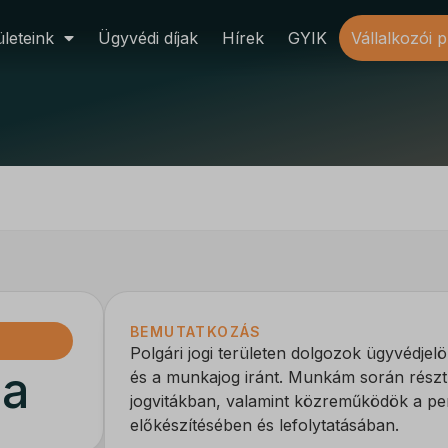
leteink
Ügyvédi díjak
Hírek
GYIK
Vállalkozói 
BEMUTATKOZÁS
Polgári jogi területen dolgozok ügyvédjelö
ia
és a munkajog iránt. Munkám során részt 
jogvitákban, valamint közreműködök a per
előkészítésében és lefolytatásában.