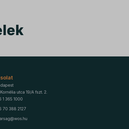
ek nem
elek
solat
udapest
 Kornélia utca 19/A fszt. 2.
 1 365 1000
6 70 388 2127
tkarsag@wos.hu