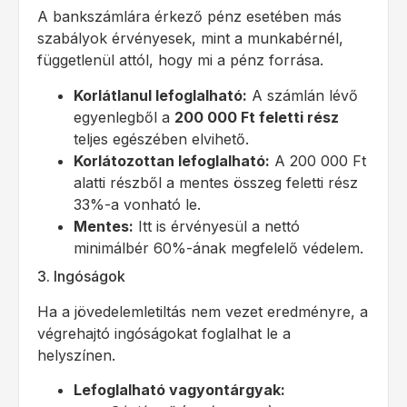
A bankszámlára érkező pénz esetében más
szabályok érvényesek, mint a munkabérnél,
függetlenül attól, hogy mi a pénz forrása.
Korlátlanul lefoglalható:
A számlán lévő
egyenlegből a
200 000 Ft feletti rész
teljes egészében elvihető.
Korlátozottan lefoglalható:
A 200 000 Ft
alatti részből a mentes összeg feletti rész
33%-a vonható le.
Mentes:
Itt is érvényesül a nettó
minimálbér 60%-ának megfelelő védelem.
3. Ingóságok
Ha a jövedelemletiltás nem vezet eredményre, a
végrehajtó ingóságokat foglalhat le a
helyszínen.
Lefoglalható vagyontárgyak: