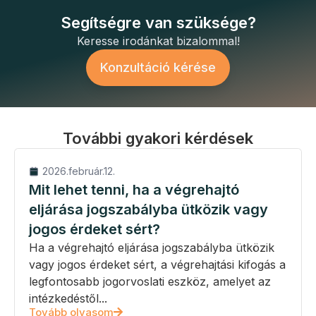
Segítségre van szüksége?
Keresse irodánkat bizalommal!
Konzultáció kérése
További gyakori kérdések
2026.február.12.
Mit lehet tenni, ha a végrehajtó
eljárása jogszabályba ütközik vagy
jogos érdeket sért?
Ha a végrehajtó eljárása jogszabályba ütközik
vagy jogos érdeket sért, a végrehajtási kifogás a
legfontosabb jogorvoslati eszköz, amelyet az
intézkedéstől...
Tovább olvasom