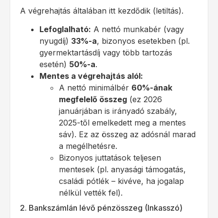
A végrehajtás általában itt kezdődik (letiltás).
Lefoglalható:
A nettó munkabér (vagy
nyugdíj)
33%-a
, bizonyos esetekben (pl.
gyermektartásdíj vagy több tartozás
esetén)
50%-a
.
Mentes a végrehajtás alól:
A nettó minimálbér
60%-ának
megfelelő összeg
(ez 2026
januárjában is irányadó szabály,
2025-től emelkedett meg a mentes
sáv). Ez az összeg az adósnál marad
a megélhetésre.
Bizonyos juttatások teljesen
mentesek (pl. anyasági támogatás,
családi pótlék – kivéve, ha jogalap
nélkül vették fel).
2. Bankszámlán lévő pénzösszeg (Inkasszó)