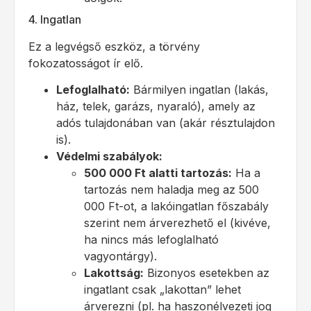
4. Ingatlan
Ez a legvégső eszköz, a törvény
fokozatosságot ír elő.
Lefoglalható:
Bármilyen ingatlan (lakás,
ház, telek, garázs, nyaraló), amely az
adós tulajdonában van (akár résztulajdon
is).
Védelmi szabályok:
500 000 Ft alatti tartozás:
Ha a
tartozás nem haladja meg az 500
000 Ft-ot, a lakóingatlan főszabály
szerint nem árverezhető el (kivéve,
ha nincs más lefoglalható
vagyontárgy).
Lakottság:
Bizonyos esetekben az
ingatlant csak „lakottan” lehet
árverezni (pl. ha haszonélvezeti jog