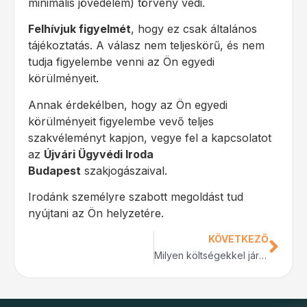
minimális jövedelem) törvény védi.
Felhívjuk figyelmét
, hogy ez csak általános
tájékoztatás. A válasz nem teljeskörű, és nem
tudja figyelembe venni az Ön egyedi
körülményeit.
Annak érdekélben, hogy az Ön egyedi
körülményeit figyelembe vevő teljes
szakvéleményt kapjon, vegye fel a kapcsolatot
az
Újvári Ügyvédi Iroda
Budapest
szakjogászaival.
Irodánk személyre szabott megoldást tud
nyújtani az Ön helyzetére.
KÖVETKEZŐ
Milyen költségekkel jár a végrehajtási eljárás, és ki fizeti azokat?