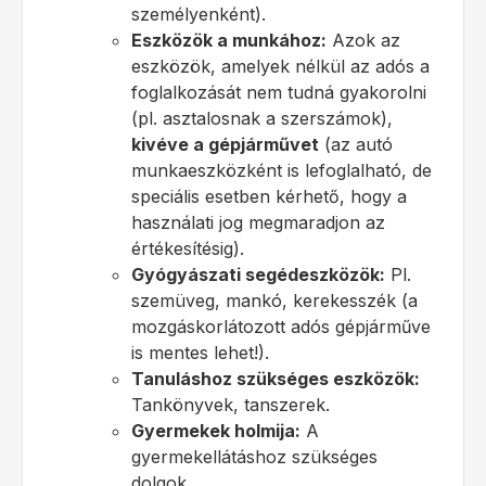
személyenként).
Eszközök a munkához:
Azok az
eszközök, amelyek nélkül az adós a
foglalkozását nem tudná gyakorolni
(pl. asztalosnak a szerszámok),
kivéve a gépjárművet
(az autó
munkaeszközként is lefoglalható, de
speciális esetben kérhető, hogy a
használati jog megmaradjon az
értékesítésig).
Gyógyászati segédeszközök:
Pl.
szemüveg, mankó, kerekesszék (a
mozgáskorlátozott adós gépjárműve
is mentes lehet!).
Tanuláshoz szükséges eszközök:
Tankönyvek, tanszerek.
Gyermekek holmija:
A
gyermekellátáshoz szükséges
dolgok.