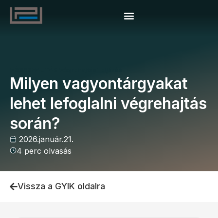
Vállalkozói program
VÉGREHAJTÁS
Végrehajtási eljárás
Milyen vagyontárgyakat
lehet lefoglalni végrehajtás
során?
2026.január.21.
4 perc olvasás
Vissza a GYIK oldalra