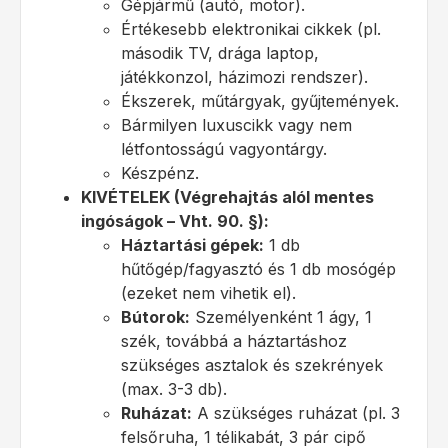
Gépjármű (autó, motor).
Értékesebb elektronikai cikkek (pl.
második TV, drága laptop,
játékkonzol, házimozi rendszer).
Ékszerek, műtárgyak, gyűjtemények.
Bármilyen luxuscikk vagy nem
létfontosságú vagyontárgy.
Készpénz.
KIVÉTELEK (Végrehajtás alól mentes
ingóságok – Vht. 90. §):
Háztartási gépek:
1 db
hűtőgép/fagyasztó és 1 db mosógép
(ezeket nem vihetik el).
Bútorok:
Személyenként 1 ágy, 1
szék, továbbá a háztartáshoz
szükséges asztalok és szekrények
(max. 3-3 db).
Ruházat:
A szükséges ruházat (pl. 3
felsőruha, 1 télikabát, 3 pár cipő