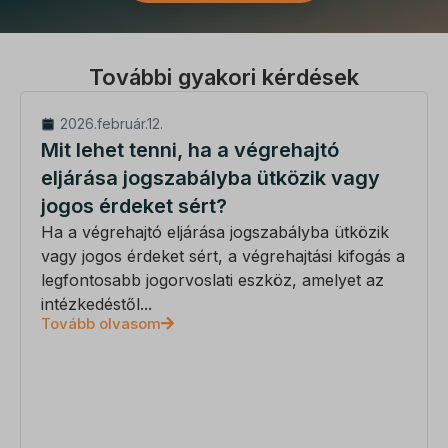
ssm_au_c
ucp_tabs
További gyakori kérdések
2026.február.12.
Mit lehet tenni, ha a végrehajtó
eljárása jogszabályba ütközik vagy
jogos érdeket sért?
Ha a végrehajtó eljárása jogszabályba ütközik
vagy jogos érdeket sért, a végrehajtási kifogás a
legfontosabb jogorvoslati eszköz, amelyet az
intézkedéstől...
Tovább olvasom