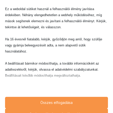
megegyezés
, amely gyorsabb és
Ez a weboldal sütiket használ a felhasználói élmény javítása
költséghatékonyabb megoldást jelent
érdekében. Néhány elengedhetetlen a webhely működéséhez, míg
ügyfeleinknek, de csak akkor fogadjuk el,
mások segítenek elemezni és javítani a felhasználói élményt. Kérjük,
ha az összeg reális és méltányos.
tekintse át lehetőségeit, és válasszon.
4. Peres képviselet
Ha 16 évesnél fiatalabb, kérjük, győződjön meg arról, hogy szülője
Amennyiben a tárgyalások nem vezetnek
vagy gyámja beleegyezését adta, a nem alapvető sütik
eredményre, vagy a károkozó vitatja a
használatához.
felelősségét,
érvényesítjük
igényét a Bíróság
előtt.
A beállításait bármikor módosíthatja, a további információkért az
Elkészítjük és benyújtjuk a keresetlevelet.
adatkezelésről, kérjük, olvassa el adatvédelmi szabályzatunkat.
Személyesen részt veszünk a
Beállításait később módosíthatja megváltoztathatja.
tárgyalásokon, és reagálunk az ellenfél
beadványaira.
Ne feledje, hogy ha bizonyos típusú sütik, vagy szolgáltatások
Felügyeljük az igazságügyi szakértők
letiltása mellett dönt, az befolyásolhatja a webhely által nyújtott
munkáját a per során, hogy a
élményét és az általunk kínált szolgáltatásokat.
Összes elfogadása
megállapítások szakmailag helytállóak
legyenek.
Alapvető