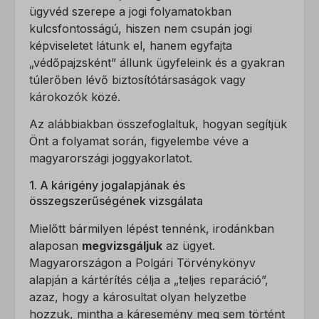
ügyvéd szerepe a jogi folyamatokban
kulcsfontosságú, hiszen nem csupán jogi
képviseletet látunk el, hanem egyfajta
„védőpajzsként” állunk ügyfeleink és a gyakran
túlerőben lévő biztosítótársaságok vagy
károkozók közé.
Az alábbiakban összefoglaltuk, hogyan segítjük
Önt a folyamat során, figyelembe véve a
magyarországi joggyakorlatot.
1. A kárigény jogalapjának és
összegszerűségének vizsgálata
Mielőtt bármilyen lépést tennénk, irodánkban
alaposan
megvizsgáljuk
az ügyet.
Magyarországon a Polgári Törvénykönyv
alapján a kártérítés célja a „teljes reparáció”,
azaz, hogy a károsultat olyan helyzetbe
hozzuk, mintha a káresemény meg sem történt