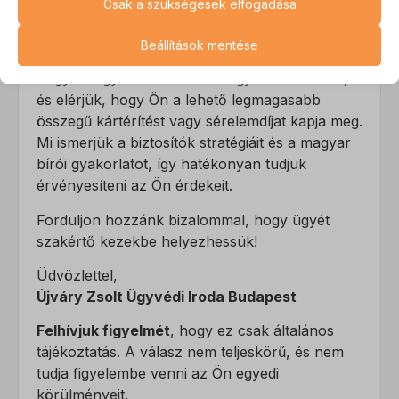
Csak a szükségesek elfogadása
Az alapvető sütik és szolgáltatások biztosítják az oldal megfelelő
Összegzés
működéséhez. Ezek a sütik és szolgáltatások a GDPR szerint nem
Beállítások mentése
Az
Újváry Zsolt Ügyvédi Iroda
feladata tehát,
igénylik a felhasználó hozzájárulását.
hogy levegyük a válláról az ügyintézés terhét,
Részletek megjelenítése
és elérjük, hogy Ön a lehető legmagasabb
Statisztikai
összegű kártérítést vagy sérelemdíjat kapja meg.
A statisztikai sütik és szolgáltatások felhasználási információkat
CONSENT
Mi ismerjük a biztosítók stratégiáit és a magyar
gyűjtenek, amelyek lehetővé teszik számunkra, hogy betekintést
bírói gyakorlatot, így hatékonyan tudjuk
mhcookie
nyerjünk abba, hogyan lépnek kapcsolatba látogatóink a
érvényesíteni az Ön érdekeit.
weboldalunkkal.
mwai_session_id
Részletek megjelenítése
Forduljon hozzánk bizalommal, hogy ügyét
PHPSESSID
szakértő kezekbe helyezhessük!
Marketing
wordpress_logged_in_*
A marketing szolgáltatásokat harmadik fél hirdetői vagy kiadói
_ga
Üdvözlettel,
használják személyre szabott hirdetések megjelenítésére. Ezt a
wordpress_test_cookie
Újváry Zsolt Ügyvédi Iroda Budapest
_ga_*
látogatók nyomon követésével teszik meg különböző
wp_lang
weboldalakon.
sajssdk_2015_cross_new_user
Felhívjuk figyelmét
, hogy ez csak általános
Részletek megjelenítése
wp-settings-*
tájékoztatás. A válasz nem teljeskörű, és nem
visitor
tudja figyelembe venni az Ön egyedi
Egyéb szolgáltatások
wp-settings-time-*
Ez a kategória minden olyan sütit, domaint és szolgáltatást
körülményeit.
_fbc