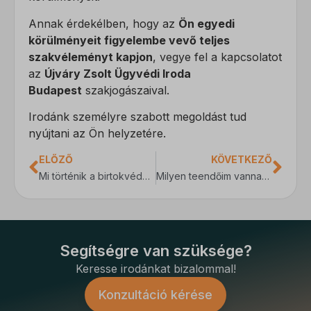
magában foglal, amelyek nem tartoznak a megadott kategóriákba,
Annak érdekélben, hogy az
Ön egyedi
_fbp
vagy amelyeket nem kategorizáltak.
körülményeit figyelembe vevő teljes
_gcl_au
Részletek megjelenítése
szakvéleményt kapjon
, vegye fel a kapcsolatot
_gcl_aw
az
Újváry Zsolt Ügyvédi Iroda
_dd_s
Budapest
szakjogászaival.
_gcl_gs
amp_*
Irodánk személyre szabott megoldást tud
nyújtani az Ön helyzetére.
fluentchat_id
perf_*
ELŐZŐ
KÖVETKEZŐ
Mi történik a birtokvédelmi eljárás után, ha nem vagyok elégedett?
Milyen teendőim vannak, ha felszámolási eljárás indul a cégem ellen?
ph_*_posthog
sensorsdata2015jssdkcross
SL_GWPT_Show_Hide_tmp
Segítségre van szüksége?
SLO_G_WPT_TO
Keresse irodánkat bizalommal!
SLO_GWPT_Show_Hide_tmp
Konzultáció kérése
SLO_wptGlobTipTmp