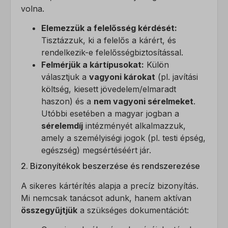
volna.
Elemezzük a felelősség kérdését:
Tisztázzuk, ki a felelős a kárért, és
rendelkezik-e felelősségbiztosítással.
Felmérjük a kártípusokat:
Külön
választjuk a
vagyoni károkat
(pl. javítási
költség, kiesett jövedelem/elmaradt
haszon) és a
nem vagyoni sérelmeket
.
Utóbbi esetében a magyar jogban a
sérelemdíj
intézményét alkalmazzuk,
amely a személyiségi jogok (pl. testi épség,
egészség) megsértéséért jár.
2. Bizonyítékok beszerzése és rendszerezése
A sikeres kártérítés alapja a precíz bizonyítás.
Mi nemcsak tanácsot adunk, hanem aktívan
összegyűjtjük
a szükséges dokumentációt: