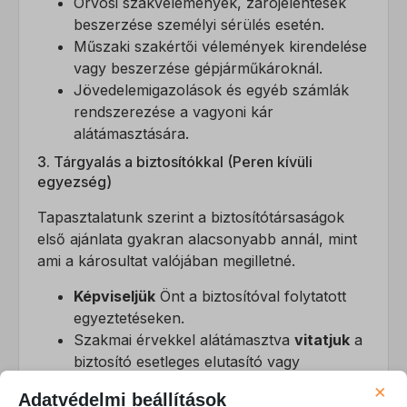
Orvosi szakvélemények, zárójelentések
beszerzése személyi sérülés esetén.
Műszaki szakértői vélemények kirendelése
vagy beszerzése gépjárműkároknál.
Jövedelemigazolások és egyéb számlák
rendszerezése a vagyoni kár
alátámasztására.
3. Tárgyalás a biztosítókkal (Peren kívüli
egyezség)
Tapasztalatunk szerint a biztosítótársaságok
első ajánlata gyakran alacsonyabb annál, mint
ami a károsultat valójában megilletné.
Képviseljük
Önt a biztosítóval folytatott
egyeztetéseken.
Szakmai érvekkel alátámasztva
vitatjuk
a
biztosító esetleges elutasító vagy
csökkentett összegű ajánlatait.
×
Adatvédelmi beállítások
Célunk elsődlegesen a
peren kívüli