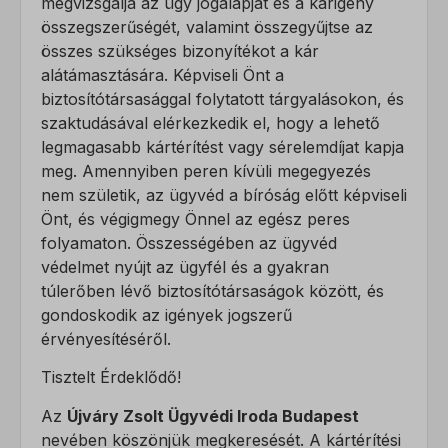
megvizsgálja az ügy jogalapját és a kárigény
összegszerűségét, valamint összegyűjtse az
összes szükséges bizonyítékot a kár
alátámasztására. Képviseli Önt a
biztosítótársasággal folytatott tárgyalásokon, és
szaktudásával elérkezkedik el, hogy a lehető
legmagasabb kártérítést vagy sérelemdíjat kapja
meg. Amennyiben peren kívüli megegyezés
nem születik, az ügyvéd a bíróság előtt képviseli
Önt, és végigmegy Önnel az egész peres
folyamaton. Összességében az ügyvéd
védelmet nyújt az ügyfél és a gyakran
túlerőben lévő biztosítótársaságok között, és
gondoskodik az igények jogszerű
érvényesítéséről.
Tisztelt Érdeklődő!
Az
Újváry Zsolt Ügyvédi Iroda Budapest
nevében köszönjük megkeresését. A kártérítési