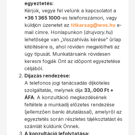
egyeztetés:
Kérjük, vegye fel velünk a kapcsolatot a
+36 1 365 1000
-es telefonszámon, vagy
küldjön üzenetet az
titkarsag@wos.hu
e-
mail címre. Honlapunkon (
drujvary.hu
)
lehetősége van „Visszahívás kérése” űrlap
kitöltésére is, ahol röviden megjelölheti az
ügy típusát. Munkatársaink rövidesen
keresni fogják Önt az időpont egyeztetése
céljából.
Díjazás rendezése:
A telefonos jogi tanácsadás díjköteles
szolgáltatás, melynek díja
33,.000 Ft +
ÁFA
. A konzultáció megkezdésének
feltétele a munkadíj előzetes rendezése
(jellemzően banki átutalással), amelyről az
egyeztetés során részletes tájékoztatást és
számlát küldünk Önnek.
A konzultáció lefolytatása: