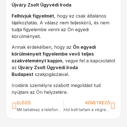
Újváry Zsolt Ügyvédi Iroda
Felhívjuk figyelmét
, hogy ez csak általános
tájékoztatás. A válasz nem teljeskörű, és nem
tudja figyelembe venni az Ön egyedi
körülményeit.
Annak érdekélben, hogy az
Ön egyedi
körülményeit figyelembe vevő teljes
szakvéleményt kapjon
, vegye fel a kapcsolatot
az
Újváry Zsolt Ügyvédi Iroda
Budapest
szakjogászaival.
Irodánk személyre szabott megoldást tud
nyújtani az Ön helyzetére.
ELŐZŐ
KÖVETKEZŐ
Mit tartalmaz a telefonos jogi tanácsadás szolgáltatás?
Hol kell tartani a végrendeletet, és hogyan biztosítható, hogy ne vesszen el?