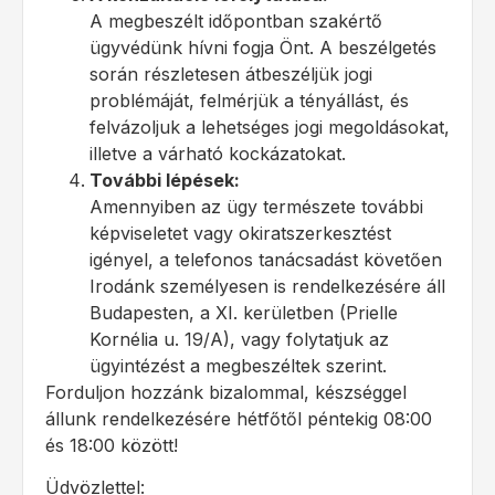
A megbeszélt időpontban szakértő
ügyvédünk hívni fogja Önt. A beszélgetés
során részletesen átbeszéljük jogi
problémáját, felmérjük a tényállást, és
felvázoljuk a lehetséges jogi megoldásokat,
illetve a várható kockázatokat.
További lépések:
Amennyiben az ügy természete további
képviseletet vagy okiratszerkesztést
igényel, a telefonos tanácsadást követően
Irodánk személyesen is rendelkezésére áll
Budapesten, a XI. kerületben (Prielle
Kornélia u. 19/A), vagy folytatjuk az
ügyintézést a megbeszéltek szerint.
Forduljon hozzánk bizalommal, készséggel
állunk rendelkezésére hétfőtől péntekig 08:00
és 18:00 között!
Üdvözlettel: