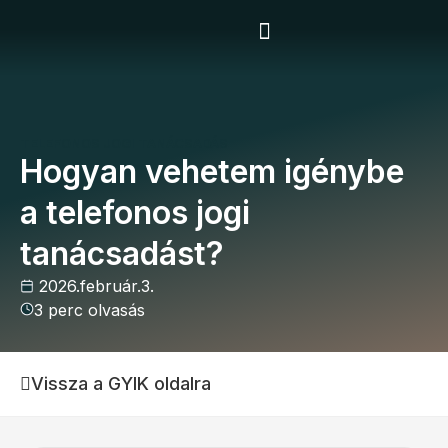
Vállalkozói program
TELEFONOS JOGI TANÁCSADÁS
Hogyan vehetem igénybe
a telefonos jogi
tanácsadást?
2026.február.3.
3 perc olvasás
Vissza a GYIK oldalra