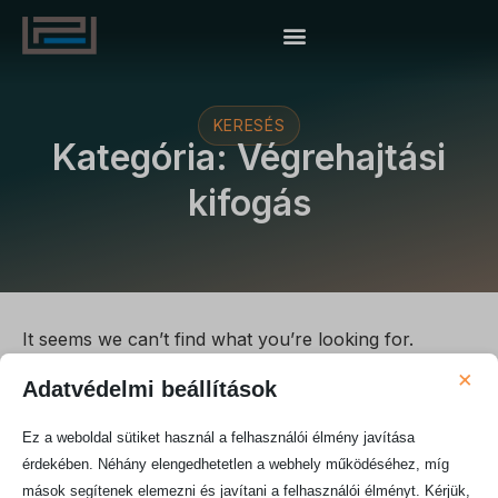
KERESÉS
Kategória: Végrehajtási
kifogás
It seems we can’t find what you’re looking for.
×
Adatvédelmi beállítások
Ez a weboldal sütiket használ a felhasználói élmény javítása
érdekében. Néhány elengedhetetlen a webhely működéséhez, míg
mások segítenek elemezni és javítani a felhasználói élményt. Kérjük,