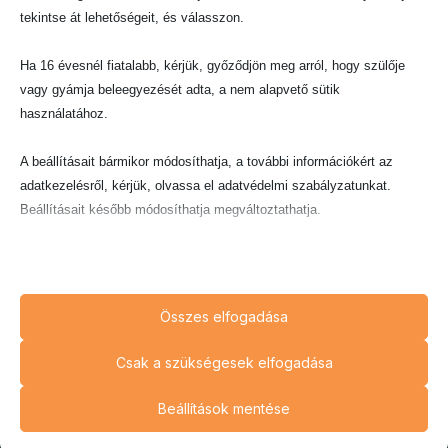
Szakértő jogi tanácsadás és képviselet 2012 óta. Megbízható
tekintse át lehetőségeit, és válasszon.
partnere a jogi kihívásokban.
Ha 16 évesnél fiatalabb, kérjük, győződjön meg arról, hogy szülője
vagy gyámja beleegyezését adta, a nem alapvető sütik
Szolgáltatások
használatához.
Munkajog
Társasági jog
A beállításait bármikor módosíthatja, a további információkért az
adatkezelésről, kérjük, olvassa el adatvédelmi szabályzatunkat.
Ingatlanjog
Beállításait később módosíthatja megváltoztathatja.
Peres képviselet
Ne feledje, hogy ha bizonyos típusú sütik, vagy szolgáltatások
Kártérítési ügyek
letiltása mellett dönt, az befolyásolhatja a webhely által nyújtott
Információ
élményét és az általunk kínált szolgáltatásokat.
Főoldal
Összes elfogadása
Munkatársaink
Alapvető
Csak a szükségesek elfogadása
Az alapvető sütik és szolgáltatások biztosítják az oldal megfelelő
Szakterületeink
működéséhez. Ezek a sütik és szolgáltatások a GDPR szerint nem
Beállítások mentése
Hírek
igénylik a felhasználó hozzájárulását.