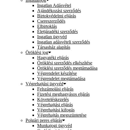
Ingatlanjog
Ingatlan Adásvétel
Ajándékozási szerződés
Birtokvédelmi eljárás
Csereszerződés
Elbirtoklás
Életjáradéki szerződés
Ingatlan ügyvéd
Ingatlan adásvételi szerződés
Társasház alapítás
Öröklési jog
Hagyatéki eljárás
Öröklési szerződés elkészítése
Öröklési szerződés megtámadása
Végrendelet készítése
Végrendelet megtámadása
Végrehajtási ügyvéd
Felszámolási eljárás
Fizetési meghagyásos eljárás
Követeléskezelés
Végrehajtási eljárás
Végrehajtási kifogás
Végrehajtás megszüntetése
Polgári peres eljárás
Munkajogi ügyvéd