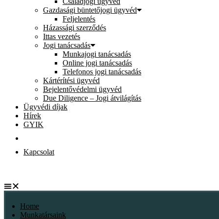
Családjogi ügyvéd
Gazdasági büntetőjogi ügyvéd
Feljelentés
Házassági szerződés
Ittas vezetés
Jogi tanácsadás
Munkajogi tanácsadás
Online jogi tanácsadás
Telefonos jogi tanácsadás
Kártérítési ügyvéd
Bejelentővédelmi ügyvéd
Due Diligence – Jogi átvilágítás
Ügyvédi díjak
Hírek
GYIK
Kapcsolat
Home
Munkatársaink