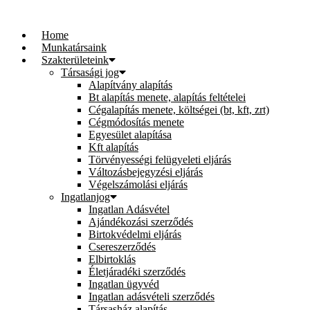
Ugrás
a
Home
tartalomhoz
Munkatársaink
Szakterületeink
Társasági jog
Alapítvány alapítás
Bt alapítás menete, alapítás feltételei
Cégalapítás menete, költségei (bt, kft, zrt)
Cégmódosítás menete
Egyesület alapítása
Kft alapítás
Törvényességi felügyeleti eljárás
Változásbejegyzési eljárás
Végelszámolási eljárás
Ingatlanjog
Ingatlan Adásvétel
Ajándékozási szerződés
Birtokvédelmi eljárás
Csereszerződés
Elbirtoklás
Életjáradéki szerződés
Ingatlan ügyvéd
Ingatlan adásvételi szerződés
Társasház alapítás