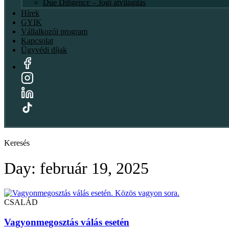
Due Diligence – Jogi átvilágítás
Hírek
GYIK
Vállalkozói program
Kapcsolat
Ügyvédi díjak
Keresés
Day: február 19, 2025
CSALÁD
Vagyonmegosztás válás esetén