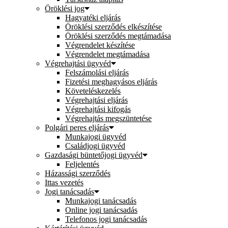
Öröklési jog
Hagyatéki eljárás
Öröklési szerződés elkészítése
Öröklési szerződés megtámadása
Végrendelet készítése
Végrendelet megtámadása
Végrehajtási ügyvéd
Felszámolási eljárás
Fizetési meghagyásos eljárás
Követeléskezelés
Végrehajtási eljárás
Végrehajtási kifogás
Végrehajtás megszüntetése
Polgári peres eljárás
Munkajogi ügyvéd
Családjogi ügyvéd
Gazdasági büntetőjogi ügyvéd
Feljelentés
Házassági szerződés
Ittas vezetés
Jogi tanácsadás
Munkajogi tanácsadás
Online jogi tanácsadás
Telefonos jogi tanácsadás