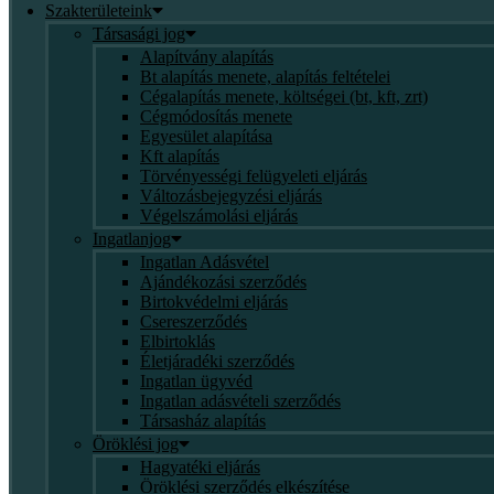
Szakterületeink
Társasági jog
Alapítvány alapítás
Bt alapítás menete, alapítás feltételei
Cégalapítás menete, költségei (bt, kft, zrt)
Cégmódosítás menete
Egyesület alapítása
Kft alapítás
Törvényességi felügyeleti eljárás
Változásbejegyzési eljárás
Végelszámolási eljárás
Ingatlanjog
Ingatlan Adásvétel
Ajándékozási szerződés
Birtokvédelmi eljárás
Csereszerződés
Elbirtoklás
Életjáradéki szerződés
Ingatlan ügyvéd
Ingatlan adásvételi szerződés
Társasház alapítás
Öröklési jog
Hagyatéki eljárás
Öröklési szerződés elkészítése