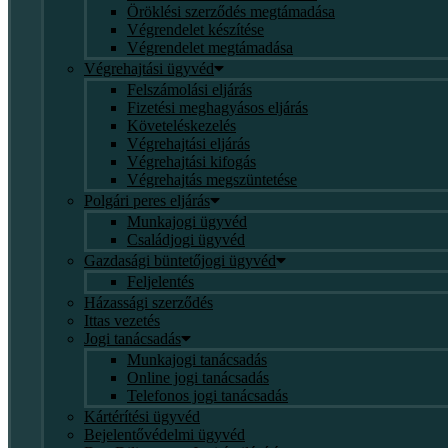
Öröklési szerződés megtámadása
Végrendelet készítése
Végrendelet megtámadása
Végrehajtási ügyvéd
Felszámolási eljárás
Fizetési meghagyásos eljárás
Követeléskezelés
Végrehajtási eljárás
Végrehajtási kifogás
Végrehajtás megszüntetése
Polgári peres eljárás
Munkajogi ügyvéd
Családjogi ügyvéd
Gazdasági büntetőjogi ügyvéd
Feljelentés
Házassági szerződés
Ittas vezetés
Jogi tanácsadás
Munkajogi tanácsadás
Online jogi tanácsadás
Telefonos jogi tanácsadás
Kártérítési ügyvéd
Bejelentővédelmi ügyvéd