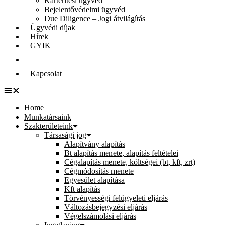
Kártérítési ügyvéd
Bejelentővédelmi ügyvéd
Due Diligence – Jogi átvilágítás
Ügyvédi díjak
Hírek
GYIK
Kapcsolat
Home
Munkatársaink
Szakterületeink
Társasági jog
Alapítvány alapítás
Bt alapítás menete, alapítás feltételei
Cégalapítás menete, költségei (bt, kft, zrt)
Cégmódosítás menete
Egyesület alapítása
Kft alapítás
Törvényességi felügyeleti eljárás
Változásbejegyzési eljárás
Végelszámolási eljárás